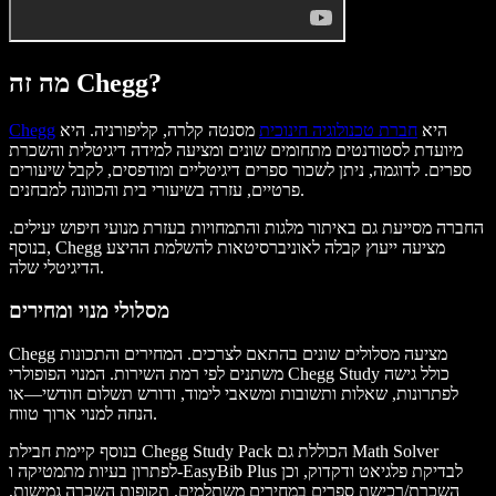
מה זה Chegg?
היא
חברת טכנולוגיה חינוכית
מסנטה קלרה, קליפורניה. היא
Chegg
מיועדת לסטודנטים מתחומים שונים ומציעה למידה דיגיטלית והשכרת
ספרים. לדוגמה, ניתן לשכור ספרים דיגיטליים ומודפסים, לקבל שיעורים
פרטיים, עזרה בשיעורי בית והכוונה למבחנים.
החברה מסייעת גם באיתור מלגות והתמחויות בעזרת מנועי חיפוש יעילים.
בנוסף, Chegg מציעה ייעוץ קבלה לאוניברסיטאות להשלמת ההיצע
הדיגיטלי שלה.
מסלולי מנוי ומחירים
Chegg מציעה מסלולים שונים בהתאם לצרכים. המחירים והתכונות
משתנים לפי רמת השירות. המנוי הפופולרי Chegg Study כולל גישה
לפתרונות, שאלות ותשובות ומשאבי לימוד, ודורש תשלום חודשי—או
הנחה למנוי ארוך טווח.
בנוסף קיימת חבילת Chegg Study Pack הכוללת גם Math Solver
לפתרון בעיות מתמטיקה ו-EasyBib Plus לבדיקת פלגיאט ודקדוק, וכן
השכרת/רכישת ספרים במחירים משתלמים. תקופות השכרה גמישות,