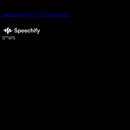
Speechify משיקה תמלול קול להקלדה
לכתוב פי 5 מהר יותר עם הכתבה קולית
מוצרים
למידע נוסף