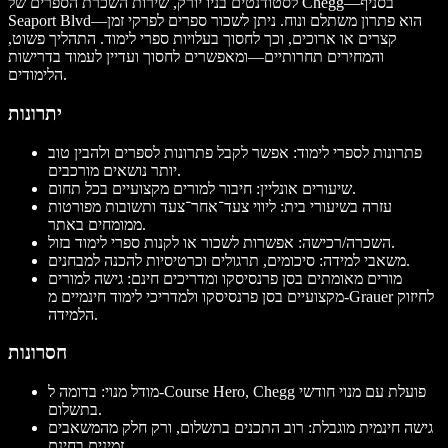
לסטודנטים בניו יורק, שירות השכרת הספרים של Chegg—בסניף
Seaport Blvd—הוא פתרון משתלם ונוח. ניתן לשכור ספרים לפרקי זמן
קצרים או ארוכים, וכך לחסוך בעלויות ספרי לימוד. התהליך פשוט,
והמחירים תחרותיים—ומאפשרים לחסוך ועדיין לעמוד בדרישות
הלימודים.
יתרונות
פתרונות לספרי לימוד: אפשר לקבל פתרונות לספרים ולהבין טוב
יותר נושאים מורכבים.
שיעורים אונליין: חיבור למורים מקצועיים בכל תחום.
עזרה בשיעורי בית: ליווי צעד־אחר־צעד ותשובות מפורטות
ממומחים באתר.
השכרה/רכישה: אפשרות לשכור או לקנות ספרי לימוד בזול.
משאבי למידה: סיכומים, תרגולים וכרטיסיות להכנה למבחנים.
מורים מאומתים בסן פרנסיסקו ומדריכים חינם: גישה למורים
מקצועיים בסן פרנסיסקו ולמדריכי לימוד חינמיים מ-Grauer לחיזוק
הלמידה.
חסרונות
מודל מנוי: בדומה ל-Course Hero, Chegg פועלת עם מנוי חודשי
בתשלום.
גישה חינמית מוגבלת: רוב התכנים בתשלום, ורק חלק מהמשאבים
זמינים בחינם.