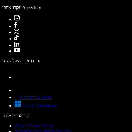
עקבו אחרי Speechify
הורידו את האפליקציה
להורדה ל-macOS
להורדה ל-Windows
קריאה מומלצת
הכתבה והקלדה קולית
עוזר קולי מבוסס בינה מלאכותית