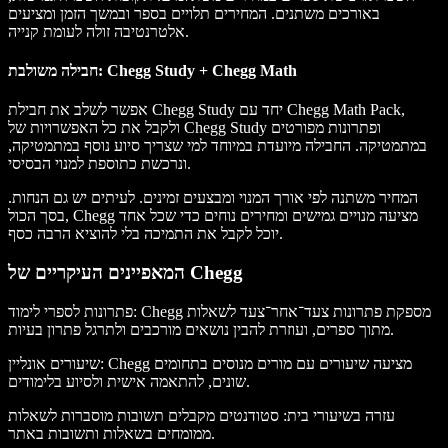
באורכים משתנים. המחירים תלויים בספר ובמשך הזמן ומציעים
אלטרנטיבה זולה לעומת קנייה.
חבילה משולבת: Chegg Study + Chegg Math
אפשר לשלב את חבילת Chegg Study יחד עם Chegg Math Pack,
ולקבל את כל האפשרויות של Chegg Study ופתרונות מפורטים
במתמטיקה. החבילה מיועדת במיוחד למי שצריך סיוע נוסף במתמטיקה,
ונרכשת כתוספת למנוי הבסיסי.
המחיר משתנה לפי אורך המנוי ומבצעים זמינים. לעיתים יש גם הנחות.
בסך הכול, Chegg מציעה מנויים גמישים ומחירים נוחים כדי שכל אחד
יוכל לקבל את התמיכה בלי להוציא הרבה כסף.
המאפיינים העיקריים של Chegg
פתרונות לספרי לימוד: Chegg מספקת פתרונות צעד־אחר־צעד לשאלות
מתוך ספרים, ועוזרת להבין נושאים מורכבים ולתרגל פתרון בעיות.
שיעורים אונליין: Chegg מציעה שיעורים עם מורים מנוסים בתחומים
שונים, להתאמה אישית ולסיוע בלימודים.
עזרה בשיעורי בית: סטודנטים מקבלים תשובות מוסברות לשאלות
ממומחים בשאלות ותשובות באתר.