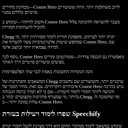
מבחינת מחירים—Course Hero לרוב משתלמת יותר, היות ששיעורים
פרטיים כלולים במנוי.
חשוב להיזהר—שימוש ב-Course Hero מעבר להשראה ולהכוונה עלול
להוביל להעתקות חמורות.
Chegg יקרה יותר לעיתים, ומספקת חוויית לימוד מסורתית יותר. מי
שמחפש שיטות אלטרנטיביות עשוי להעדיף את Course Hero, עם
למידה עצמאית יותר ובקצב אישי.
נוסף לכך, Course Hero מאפשרת גם הכנסה צדדית—סטודנטים ומורים
מציעים שיעורים פרטיים דרך האתר.
הנה הנקודות החשובות באמת לגבי שתי הפלטפורמות:
המשאבים והפתרונות של Chegg עדכניים יותר, והשיעורים שם נחשבים
איכותיים ויוקרתיים. עם זאת, מחיר המנוי של Course Hero נגיש בהרבה
והגישה ליותר חומרי לימוד חינמית—אם כי לא תמיד ברמה הגבוהה
ביותר. מי שמעדיף פתרונות מקצועיים יבחר ב-Chegg, ומי שחשובה לו
עלות נמוכה יותר—ב-Course Hero.
שפרו לימוד ויעילות בעזרת Speechify
שימוש במשאבי לימוד ממוקדי תחום הוא דרך מצוינת לקבל חומרי קורס