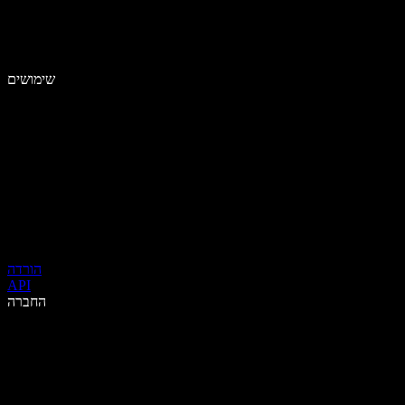
שימושים
הורדה
API
החברה