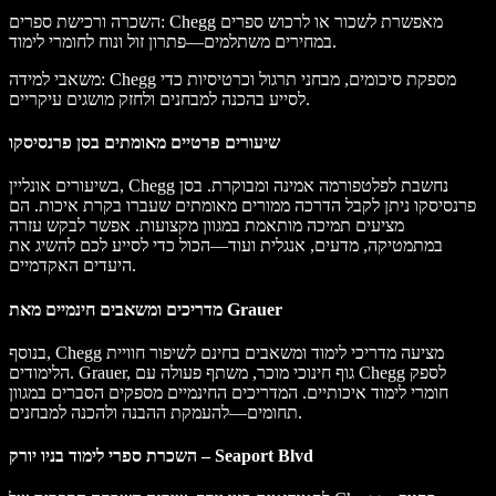
השכרה ורכישת ספרים: Chegg מאפשרת לשכור או לרכוש ספרים
במחירים משתלמים—פתרון זול ונוח לחומרי לימוד.
משאבי למידה: Chegg מספקת סיכומים, מבחני תרגול וכרטיסיות כדי
לסייע בהכנה למבחנים ולחזק מושגים עיקריים.
שיעורים פרטיים מאומתים בסן פרנסיסקו
בשיעורים אונליין, Chegg נחשבת לפלטפורמה אמינה ומבוקרת. בסן
פרנסיסקו ניתן לקבל הדרכה ממורים מאומתים שעברו בקרת איכות. הם
מציעים תמיכה מותאמת במגוון מקצועות. אפשר לבקש עזרה
במתמטיקה, מדעים, אנגלית ועוד—הכול כדי לסייע לכם להשיג את
היעדים האקדמיים.
מדריכים ומשאבים חינמיים מאת Grauer
בנוסף, Chegg מציעה מדריכי לימוד ומשאבים בחינם לשיפור חוויית
הלימודים. Grauer, גוף חינוכי מוכר, משתף פעולה עם Chegg לספק
חומרי לימוד איכותיים. המדריכים החינמיים מספקים הסברים במגוון
תחומים—להעמקת ההבנה ולהכנה למבחנים.
השכרת ספרי לימוד בניו יורק – Seaport Blvd