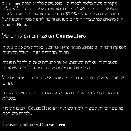
ב-Premier מקבלים גישה מלאה לספרייה—כולל גישה בלתי מוגבלת
למשאבים, תמיכה 24/7 ממורים, ואפשרות לפתוח תכנים ללא עלות
נוספת. עלות המנוי החל מ-$9.95 בחודש, עם אפשרות לבטל בכל עת.
הוא מתאים למי שצריך חומרים מגוונים ורוצה ליהנות מכל התכונות של
Course Hero.
המאפיינים העיקריים של Course Hero
ספריית משאבים ענקית: Course Hero מספקת חוברות, סיכומים, מבחני
תרגול, מדריכים ועוד—בשלל מקצועות.
פלטפורמת שאלות-תשובות: אפשר להעלות שאלות ולקבל תשובות
ממומחים או ממשתמשים—מעודד למידה שיתופית.
שיעורים אונליין: חיבור להדרכה מותאמת אישית ממורים מוסמכים לכל
תחום.
הזדמנויות למלגות: הפלטפורמה מציעה מלגות סטודנטיאליות לעזרה
כלכלית.
קבוצות לימוד: Course Hero מאפשר יצירת קבוצות לימוד לשיתוף ידע
ולמידה משותפת.
מרכז עזרה ותמיכה ב-Course Hero