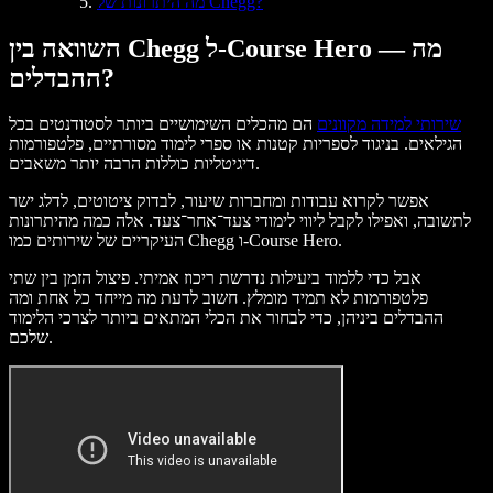
מה היתרונות של Chegg?
השוואה בין Chegg ל-Course Hero — מה
ההבדלים?
שירותי למידה מקוונים
הם מהכלים השימושיים ביותר לסטודנטים בכל
הגילאים. בניגוד לספריות קטנות או ספרי לימוד מסורתיים, פלטפורמות
דיגיטליות כוללות הרבה יותר משאבים.
אפשר לקרוא עבודות ומחברות שיעור, לבדוק ציטוטים, לדלג ישר
לתשובה, ואפילו לקבל ליווי לימודי צעד־אחר־צעד. אלה כמה מהיתרונות
העיקריים של שירותים כמו Chegg ו-Course Hero.
אבל כדי ללמוד ביעילות נדרשת ריכוז אמיתי. פיצול הזמן בין שתי
פלטפורמות לא תמיד מומלץ. חשוב לדעת מה מייחד כל אחת ומה
ההבדלים ביניהן, כדי לבחור את הכלי המתאים ביותר לצרכי הלימוד
שלכם.