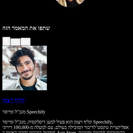
שתפו את המאמר הזה
קליף ויצמן
מנכ"ל ומייסד Speechify
קליף ויצמן הוא פעיל למען דיסלקסיה, מנכ"ל ומייסד Speechify,
אפליקציית טקסט־לדיבור המובילה בעולם, עם למעלה מ-100,000 דירוגי
חמישה כוכבים ודירוג ראשון ב-App Store בקטגוריית חדשות ומגזינים.