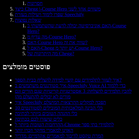
חסרונות
כיצד Chegg ו-Course Hero משווים אחד לשני
שפרו לימוד ויעילות בעזרת Speechify
שאלות נפוצות
האם אוניברסיטה יכולה לדעת שהשתמשתי ב-Course
Hero?
מה עדיף מ-Course Hero?
האם Course Hero שווה את זה?
האם ל-Chegg יש יותר מ-Course Hero?
מה היתרונות של Chegg?
פוסטים מומלצים
איך לעזור לתלמידים עם קשיי למידה להצליח בבית הספר?
איך סטודנטים משתמשים ב-Speechify Voice AI כדי ללמוד
להכין תלמידים להצלחה: 3 אסטרטגיות קריטיות שגם הורים וגם
מורים לא יכולים להתעלם מהן
איך Speechify הפכה למקליט ההרצאות המושלם
10 כלי הבינה המלאכותית המובילים לסטודנטים
כלי ההגהה הטובים ביותר לכתיבה
כלים שיעזרו לכם בכתיבה
ההרחבות הטובות ביותר ל-Chrome לתלמידי בתי ספר
האזינו למאמרי מחקר וזכרו יותר
המרת טקסט לדיבור למאמרים אקדמיים: מדריך