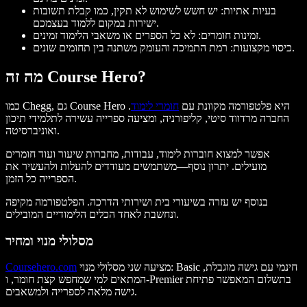
בעיות אתיות: יש חשש לשימוש לא תקין, כמו קבלת תשובות
ישירות במקום ללמוד בעצמכם.
זמינות חומרים: לא כל הספרים או משאבי הלימוד זמינים.
כיסוי מקצועות: רמת התמיכה והעומק משתנה בין תחומים שונים.
מה זה Course Hero?
כמו Chegg, גם Course Hero היא פלטפורמה מקוונת עם
חומרי לימוד
.
החברה מרדווד סיטי, קליפורניה, ומציעה ספרייה עשירה לתלמידי תיכון
ואוניברסיטה.
אפשר למצוא חוברות לימוד, עבודות, מחברות שיעור ועוד חומרים
מועילים. יתרון נוסף—משתמשים מעודדים להעלות ולהעשיר את
הספרייה כל הזמן.
בנוסף יש עזרה בשיעורי בית ושירותי הדרכה. הפלטפורמה מקיפה
ונחשבת לאחד הכלים הלימודיים המובילים.
מסלולי מנוי ומחיר
מציעה שני מסלולי מנוי: Basic חינמי עם גישה מוגבלת,
Coursehero.com
המתאים למי שמחפש קצת חומר, ו-Premier בתשלום המאפשר פתיחת
גישה מלאה לספרייה ולמשאבים.