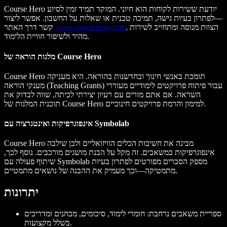
Course Hero יודעת ששירות לקוחות הוא חיוני. המוקד תמיד זמין לסיוע
—לפתרון בעיות גישה, תמיכה טכנית או שאלות על החשבון. אפשר ליצור
. הצוות מנוסה ומתחייב לשירות
www.coursehero.com
קשר דרך האתר
מהיר ולשיפור חוויית הלימוד.
מלגות הוראה של Course Hero
Course Hero תומכת באנשי חינוך ובחדשנות בהוראה. היא מעניקה
מענקי הוראה (Teaching Grants) עבור פיתוח פרויקטים לימודיים מעוררי
השראה. אם אתם מורים עם רעיון יצירתי לכיתה, שווה לבדוק את
תוכנית המלגות של Course Hero למימון והרמת פרויקטים חינוכיים.
אינפוגרפיקות ואינטגרציה עם Symbolab
Course Hero מבינה את חשיבות הכלים הוויזואליים ולכן שילבה
אינפוגרפיקות במשאבים. זה מקל על הבנת מושגים מורכבים. נוסף לכך,
שיתוף פעולה עם Symbolab מספק הסברים מפורטים לפתרון בעיות
מתמטיקה—וכך מעמיק את ההבנה של נושאים מתמטיים.
יתרונות
ספריית משאבים נרחבת: חומרי לימוד, סיכומים, מבחנים ומדריכים
בשלל מקצועות.