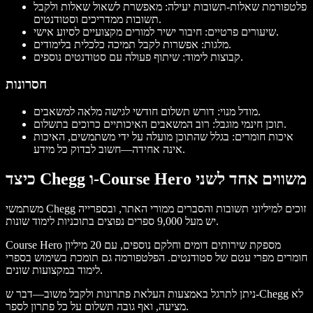
פלטפורמת שאלות-תשובות יעילה: מאפשרת לשאול שאלות ולקבל
תשובות ממדריכים וסטודנטים.
שיעורים פרטיים: חיבור ישיר למורים מקצועיים לסיוע אישי.
מלגות: אפשרות לקבל תמיכה כלכלית בלימודים.
קבוצות לימוד: שיתוף פעולה עם סטודנטים נוספים.
חסרונות
מודל מנוי: דורש תשלום חודשי לגישה מלאה למשאבים.
תוכן חינמי מוגבל: רוב המשאבים האיכותיים כרוכים בתשלום.
איכות חומרים: בגלל שהתוכן מועלה על ידי משתמשים, האיכות
אינה אחידה—חשוב לבדוק כל מידע.
כיצד Chegg ו-Course Hero משווים אחד לשני
משתמשי Chegg זוכים למיליוני תשובות והסברים ממורי האתר, ובספרייה
יש מעל 9,000 ספרים נפוצים בתוכניות לימוד שונות.
Course Hero מספקת שירותים דומים וחלקם נוספים, עם 20 מיליון
חומרים מפרי עטם של סטודנטים. הפלטפורמה גם תומכת בשימוש בספרי
לימוד במקצועות שונים.
ניתן לתרגל באמצעות העלאת פתרונות ולקבל משוב—דבר ש-Chegg לא
מציעה, ואף גובה תשלום על כל פתרון לספר.