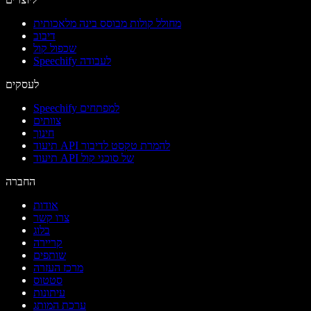
מחולל קולות מבוסס בינה מלאכותית
דיבוב
שכפול קול
Speechify לעבודה
לעסקים
Speechify למפתחים
צוותים
חינוך
תיעוד API להמרת טקסט לדיבור
תיעוד API של סוכני קול
החברה
אודות
צרו קשר
בלוג
קריירה
שותפים
מרכז העזרה
סטטוס
עיתונות
ערכת המותג