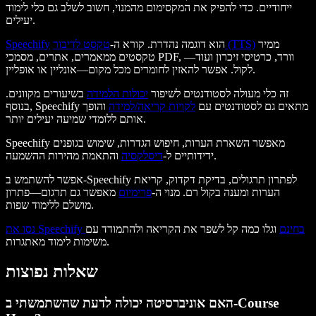
ייחודיים. כדי להפיק את המקסימום מהמנוי, חשוב לשלב גם כלי לימוד
יעילים.
ממיר
טקסט לדיבור (TTS)
הוא דוגמה נהדרת. קורא ה-
Speechify
טקסטים ממאמרים, אתרים, מסמכי PDF, וורד, כרטיסי זיכרון ועוד—
לקול. אפשר להאזין לחומרים מכל מקום—אונליין או אופליין.
זה כלי מעולה לסטודנטים לשיפור
יכולות הלמידה
בשיעורים מקוונים.
בנוסף, Speechify מתאים גם לסטודנטים עם
לקויות קריאה/למידה
והופך
אותם ללומדי שמיעה יעילים יותר.
Speechify מאפשר השארת הערות, חיפוש הגדרות, שימוש בגופנים
והתאמת מהירות ההשמעה.
ידידותיים ל-
דיסלקסיה
אפשר להשתמש ב-Speechify לפתרון תרגולים, בדיקת דקדוק, קריאת
הערות ומענה בקול רם. מנוי ה-
פרימיום
מאפשר גם תרגום—פתרון
מושלם ללימוד שפות.
נסו את Speechify בחינם
וגלו כמה קל לשפר את הקריאה ולהתמודד עם
משימות לימוד מאתגרות.
שאלות נפוצות
האם אוניברסיטה יכולה לדעת שהשתמשתי ב-Course