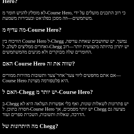
Hero?
לא מומלץ להגיש חומר מ-Course Hero, כי רוב התכנים מועלים על ידי
משתמשים—וזה מסכן בפלגיאט ובעבירות משמעת.
מה עדיף מ-Course Hero?
הוויכוח בין Course Hero ל-Chegg נמשך. יש שחושבים שאחת עדיפה,
ואחרים ממליצים לשלב. ל-Chegg יש יתרון בהיותה מקצועית יותר—רוב
החומרים שלה מבוקרים ולא מגיעים מהמשתמשים.
האם Course Hero שווה את זה?
אם אתם מחפשים ליווי צעד־אחר־צעד ותשובות מהירות ממורים—
Course Hero היא פלטפורמה מצוינת.
האם ל-Chegg יש יותר מ-Course Hero?
ב-Chegg יש פתרונות לשאלות שונות, ואף בלי אפשרות העלאה היא לא
חסרה בתוכן. ל-Course Hero יש יותר מסמכים, אך Chegg מציעה גם
הדרכה, שאלות ותשובות, השכרת ספרים ועוד.
מה היתרונות של Chegg?