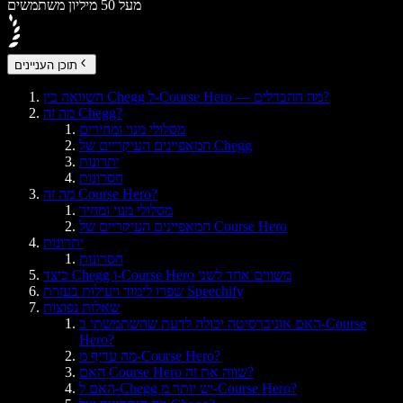
מעל 50 מיליון משתמשים
תוכן העניינים
השוואה בין Chegg ל-Course Hero — מה ההבדלים?
מה זה Chegg?
מסלולי מנוי ומחירים
המאפיינים העיקריים של Chegg
יתרונות
חסרונות
מה זה Course Hero?
מסלולי מנוי ומחיר
המאפיינים העיקריים של Course Hero
יתרונות
חסרונות
כיצד Chegg ו-Course Hero משווים אחד לשני
שפרו לימוד ויעילות בעזרת Speechify
שאלות נפוצות
האם אוניברסיטה יכולה לדעת שהשתמשתי ב-Course
Hero?
מה עדיף מ-Course Hero?
האם Course Hero שווה את זה?
האם ל-Chegg יש יותר מ-Course Hero?