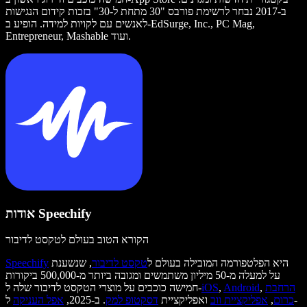
ב-2017 נבחר לרשימת פורבס "30 מתחת ל-30" בזכות קידום הנגישות
לאנשים עם לקויות למידה. הופיע ב-EdSurge, Inc., PC Mag,
Entrepreneur, Mashable ועוד.
אודות Speechify
הקורא הטוב בעולם לטקסט לדיבור
היא הפלטפורמה המובילה בעולם ל
טקסט לדיבור
, שנשענת
Speechify
על למעלה מ-50 מיליון משתמשים ומגובה ביותר מ-500,000 ביקורות
הרחבת
,
Android
,
iOS
חמישה כוכבים על מוצרי הטקסט לדיבור שלה ל-
כרום
,
אפליקציית ווב
ואפליקציית
דסקטופ למק
. ב-2025,
אפל העניקה
ל-