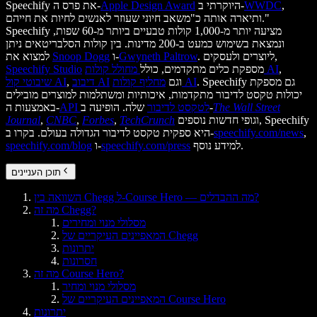
,
WWDC
היוקרתי ב-
Apple Design Award
Speechify את פרס ה-
ותיארה אותה כ"משאב חיוני שעוזר לאנשים לחיות את חייהם."
Speechify מציעה יותר מ-1,000 קולות טבעיים ביותר מ-60 שפות,
ונמצאת בשימוש כמעט ב-200 מדינות. בין קולות הסלבריטאים ניתן
. ליוצרים ולעסקים,
Gwyneth Paltrow
ו-
Snoop Dogg
למצוא את
,
מחולל קולות AI
מספקת כלים מתקדמים, כולל
Speechify Studio
. Speechify גם מספקת
מחליף קולות AI
וגם
דיבוב AI
,
שיבוטי קול AI
יכולות טקסט לדיבור מתקדמות, איכותיות ומשתלמות למוצרים מובילים
The Wall Street
שלה. הופיעה ב-
API לטקסט לדיבור
באמצעות ה-
וגופי חדשות נוספים, Speechify
TechCrunch
,
Forbes
,
CNBC
,
Journal
,
speechify.com/news
היא ספקית טקסט לדיבור הגדולה בעולם. בקרו ב-
למידע נוסף.
speechify.com/press
ו-
speechify.com/blog
תוכן העניינים
השוואה בין Chegg ל-Course Hero — מה ההבדלים?
מה זה Chegg?
מסלולי מנוי ומחירים
המאפיינים העיקריים של Chegg
יתרונות
חסרונות
מה זה Course Hero?
מסלולי מנוי ומחיר
המאפיינים העיקריים של Course Hero
יתרונות