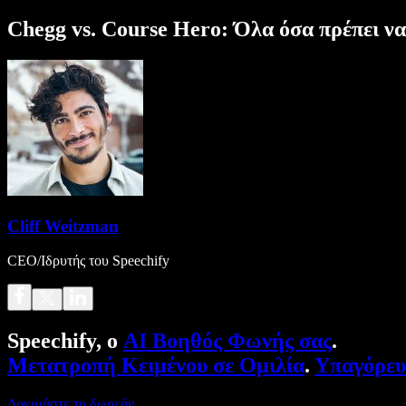
Chegg vs. Course Hero: Όλα όσα πρέπει να
Cliff Weitzman
CEO/Ιδρυτής του Speechify
Speechify, ο
AI Βοηθός Φωνής σας
.
Μετατροπή Κειμένου σε Ομιλία
.
Υπαγόρε
Δοκιμάστε το δωρεάν