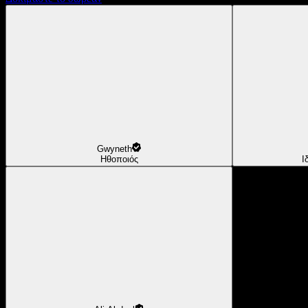
Gwyneth
Ηθοποιός
Ι