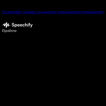
Το Speechify λανσάρει τη φωνητική πληκτρολόγηση (υπαγόρευση)
Γράψτε 5× πιο γρήγορα με φωνητική πληκτρολόγηση
Προϊόντα
Μάθετε περισσότερα