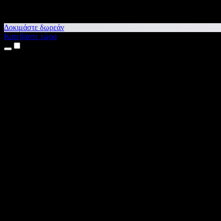
Δοκιμάστε δωρεάν
Κατεβάστε τώρα
Προϊόντα
Κείμενο σε Ομιλία
Εφαρμογές για iPhone & iPad
Εφαρμογή για Android
Επέκταση για Chrome
Επέκταση για Edge
Web εφαρμογή
Εφαρμογή για Mac
Εφαρμογή για Windows