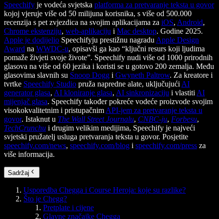
Speechify
je vodeća svjetska
platforma za pretvaranje teksta u govor
kojoj vjeruje više od 50 milijuna korisnika, s više od 500.000
recenzija s pet zvjezdica na svojim aplikacijama za
iOS
,
Android
,
Chrome ekstenziju
,
web-aplikaciju
i
Mac desktop
. Godine 2025.
Apple je dodijelio
Speechifyju prestižnu nagradu
Apple Design
Award
na
WWDC-u
, opisavši ga kao “ključni resurs koji ljudima
pomaže živjeti svoje živote”. Speechify nudi više od 1000 prirodnih
glasova na više od 60 jezika i koristi se u gotovo 200 zemalja. Među
glasovima slavnih su
Snoop Dogg
i
Gwyneth Paltrow
. Za kreatore i
tvrtke
Speechify Studio
pruža napredne alate, uključujući
AI
generator glasa
,
AI kloniranje glasa
,
AI sinkronizaciju
i vlastiti
AI
mijenjač glasa
. Speechify također pokreće vodeće proizvode svojim
visokokvalitetnim i pristupačnim
API-jem za pretvaranje teksta u
govor
. Istaknut u
The Wall Street Journalu
,
CNBC-ju
,
Forbesu
,
TechCrunchu
i drugim velikim medijima, Speechify je najveći
svjetski pružatelj usluga pretvaranja teksta u govor. Posjetite
speechify.com/news
,
speechify.com/blog
i
speechify.com/press
za
više informacija.
Sadržaj
Usporedba Chegga i Course Heroja: koje su razlike?
Što je Chegg?
Pretplate i cijene
Glavne značajke Chegga