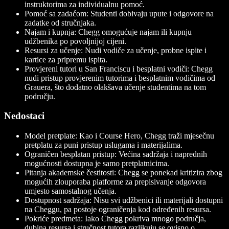
instruktorima za individualnu pomoć.
Pomoć sa zadaćom: Studenti dobivaju upute i odgovore na
zadatke od stručnjaka.
Najam i kupnja: Chegg omogućuje najam ili kupnju
udžbenika po povoljnijoj cijeni.
Resursi za učenje: Nudi vodiče za učenje, probne ispite i
kartice za pripremu ispita.
Provjereni tutori u San Franciscu i besplatni vodiči: Chegg
nudi pristup provjerenim tutorima i besplatnim vodičima od
Grauera, što dodatno olakšava učenje studentima na tom
području.
Nedostaci
Model pretplate: Kao i Course Hero, Chegg traži mjesečnu
pretplatu za puni pristup uslugama i materijalima.
Ograničen besplatan pristup: Većina sadržaja i naprednih
mogućnosti dostupna je samo pretplatnicima.
Pitanja akademske čestitosti: Chegg se ponekad kritizira zbog
mogućih zlouporaba platforme za prepisivanje odgovora
umjesto samostalnog učenja.
Dostupnost sadržaja: Nisu svi udžbenici ili materijali dostupni
na Cheggu, pa postoje ograničenja kod određenih resursa.
Pokriće predmeta: Iako Chegg pokriva mnogo područja,
dubina resursa i stručnost tutora razlikuju se ovisno o