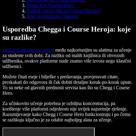
Isplati li se Course Hero?
Nudi li Chegg više od Course Heroja?
Koje su prednosti Chegga?
Usporedba Chegga i Course Heroja: koje
su razlike?
Online platforme za učenje
među najkorisnijim su alatima za učenje
za studente svih dobi. Za razliku od malih knjižnica ili obveznih
udžbenika, ovakve platforme nude znatno više izvora nego klasični
udžbenici.
Možete čitati eseje i bilješke s predavanja, provjeravati citate,
preskakati do odgovora ili čak dobiti detaljne korak‑po‑korak upute.
To su neke od glavnih prednosti servisa kao što su Chegg i Course
Hero.
Za učinkovito učenje potrebna je ozbiljna koncentracija, pa
korištenje više platformi odjednom nije uvijek najsretnije rješenje.
Razumijevanje kako Chegg i Course Hero funkcioniraju i po čemu
se razlikuju ključno je za odabir najboljeg alata za učenje.