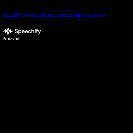
Speechify pokreće diktiranje pomoću glasovnog unosa
Pišite 5× brže uz glasovno diktiranje
Proizvodi
Saznajte više