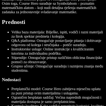
Osim toga, Course Hero surađuje sa Symbolabom – poznatim
matematičkim alatom – koji nudi detaljna rješenja matematičkih
zadataka za jednostavnije svladavanje matematike.
Prednosti
Velika baza materijala: Bilješke, ispiti, vodiči i razni materijali
za širok spektar predmeta i kolegija.
Q&A platforma: Omogućuje postavljanje pitanja i dobivanje
odgovora od kolega i stručnjaka – potiče suradnju.
Instruktorske usluge: Online instrukcije s kvalificiranim
tutorima za individualnu podršku.
Stipendije: Omogućuje pristup različitim oblicima financijske
pomoći za obrazovanje.
Grupno učenje: Omogućuje suradnju i razmjenu znanja među
studentima.
Nedostaci
Pretplatnički model: Course Hero zahtijeva mjesečnu uplatu
za puni pristup svim materijalima i uslugama.
Ograničen besplatan sadržaj: Većina naprednih mogućnosti i
materijala dostupna je samo pretplatnicima.
Kontrola kvalitete: Kako sadržaj generiraju korisnici, kvaliteta