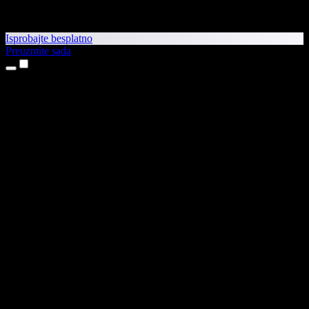
Isprobajte besplatno
Preuzmite sada
Proizvodi
Pretvaranje teksta u govor
Aplikacije za iPhone i iPad
Aplikacija za Android
Proširenje za Chrome
Proširenje za Edge
Web-aplikacija
Aplikacija za Mac
Aplikacija za Windows