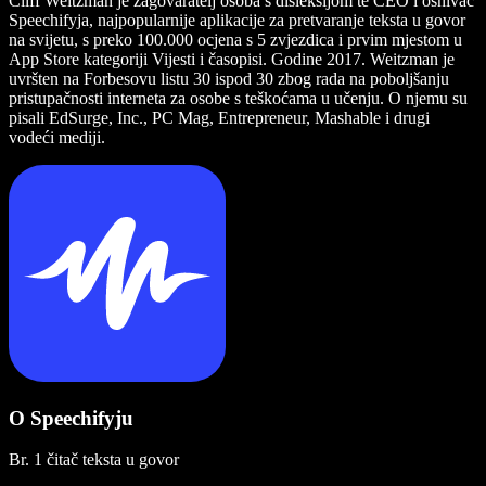
Cliff Weitzman je zagovaratelj osoba s disleksijom te CEO i osnivač
Speechifyja, najpopularnije aplikacije za pretvaranje teksta u govor
na svijetu, s preko 100.000 ocjena s 5 zvjezdica i prvim mjestom u
App Store kategoriji Vijesti i časopisi. Godine 2017. Weitzman je
uvršten na Forbesovu listu 30 ispod 30 zbog rada na poboljšanju
pristupačnosti interneta za osobe s teškoćama u učenju. O njemu su
pisali EdSurge, Inc., PC Mag, Entrepreneur, Mashable i drugi
vodeći mediji.
O Speechifyju
Br. 1 čitač teksta u govor