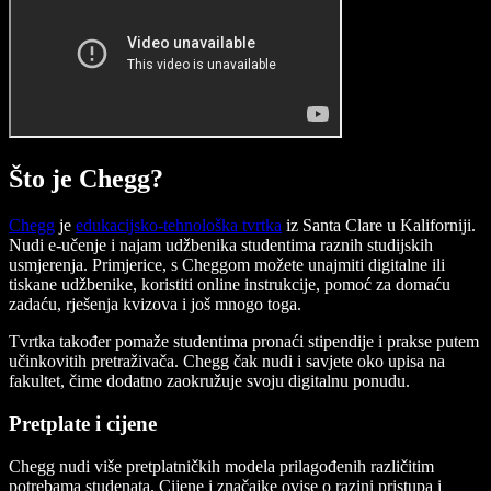
Što je Chegg?
Chegg
je
edukacijsko-tehnološka tvrtka
iz Santa Clare u Kaliforniji.
Nudi e-učenje i najam udžbenika studentima raznih studijskih
usmjerenja. Primjerice, s Cheggom možete unajmiti digitalne ili
tiskane udžbenike, koristiti online instrukcije, pomoć za domaću
zadaću, rješenja kvizova i još mnogo toga.
Tvrtka također pomaže studentima pronaći stipendije i prakse putem
učinkovitih pretraživača. Chegg čak nudi i savjete oko upisa na
fakultet, čime dodatno zaokružuje svoju digitalnu ponudu.
Pretplate i cijene
Chegg nudi više pretplatničkih modela prilagođenih različitim
potrebama studenata. Cijene i značajke ovise o razini pristupa i