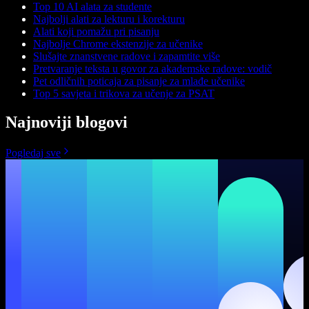
Top 10 AI alata za studente
Najbolji alati za lekturu i korekturu
Alati koji pomažu pri pisanju
Najbolje Chrome ekstenzije za učenike
Slušajte znanstvene radove i zapamtite više
Pretvaranje teksta u govor za akademske radove: vodič
Pet odličnih poticaja za pisanje za mlađe učenike
Top 5 savjeta i trikova za učenje za PSAT
Najnoviji blogovi
Pogledaj sve