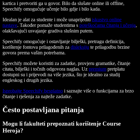
kartica i pretvoriti ga u govor. Bilo da slušate online ili offline,
Speechify omogućuje učenje bilo gdje i bilo kada.
Idealan je alat za studente i može unaprijediti
iskustvo online
nastave
. Također pomaže studentima s
poteškoćama čitanja i učenja
,
olakšavajući usvajanje gradiva slušnim putem.
Speechify omogućuje i ostavljanje bilješki, pretragu definicija,
korištenje fontova prilagođenih za
disleksiju
te prilagodbu brzine
govora prema vašim potrebama.
Speechify možete koristiti za zadatke, provjeru gramatike, čitanje
citata, bilješki i točnih odgovora naglas. Uz
premium
pretplatu
dostupni su i prijevodi na više jezika, što je idealno za studij
engleskog i drugih jezika.
Isprobajte Speechify besplatno
i saznajte više o funkcijama za brzo
čitanje i rješenja za najteže zadatke.
Često postavljana pitanja
Mogu li fakulteti prepoznati korištenje Course
Heroja?