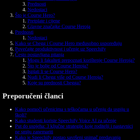
Prednosti
Nedostaci
Što je Course Hero?
Pretplate i cijene
Glavne značajke Course Heroja
Prednosti
Nedostaci
Kako se Chegg i Course Hero međusobno uspoređuju
Povećajte produktivnost i učenje uz Speechify
Često postavljana pitanja
Mogu li fakulteti prepoznati korištenje Course Heroja?
Što je bolje od Course Heroja?
Isplati li se Course Hero?
Nudi li Chegg više od Course Heroja?
Koje su prednosti Chegga?
Preporučeni članci
Kako pomoći učenicima s teškoćama u učenju da uspiju u
školi?
Kako studenti koriste Speechify Voice AI za učenje
Put do uspjeha: 3 ključne strategije koje roditelji i nastavnici
ne smiju zanemariti
Kako je Speechify postao savršeni snimač predavanja