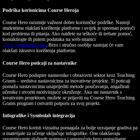
Podrška korisnicima Course Heroja
Course Hero razumije važnost dobre korisničke podrške. Nastoji
studentima olakšati korištenje platforme i uvijek je spreman pomoći
kod problema ili pitanja. Ako naiđete na teškoće ili trebate pomoć,
kontaktirajte ih putem podataka na web-stranici
www.coursehero.com
. Brzo i stručno osoblje nastojat će vam
olakšati iskustvo korištenja platforme.
Course Hero poticaji za nastavnike
Course Hero podupire nastavnike i obrazovni sektor kroz Teaching
Grants – sredstva nastavnicima za inovativne projekte. Ti poticaji
pomažu nastavnicima unaprijediti metode poučavanja, angažirati
učenike i stvoriti motivirajuće okruženje. Ako ste nastavnik s
kreativnim projektom, možete se prijaviti na Course Hero Teaching
Grants program i ostvariti potporu za svoj projekt.
Infografike i Symbolab integracija
Course Hero koristi vizualna pomagala za bolje usvajanje gradiva pa
u materijale za učenje uključuje infografike. One olakšavaju
razumijevanje složenih pojmova i omogućuju brzo ponavljanje.