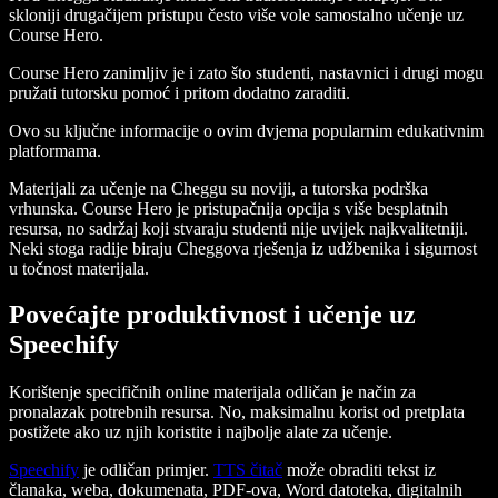
skloniji drugačijem pristupu često više vole samostalno učenje uz
Course Hero.
Course Hero zanimljiv je i zato što studenti, nastavnici i drugi mogu
pružati tutorsku pomoć i pritom dodatno zaraditi.
Ovo su ključne informacije o ovim dvjema popularnim edukativnim
platformama.
Materijali za učenje na Cheggu su noviji, a tutorska podrška
vrhunska. Course Hero je pristupačnija opcija s više besplatnih
resursa, no sadržaj koji stvaraju studenti nije uvijek najkvalitetniji.
Neki stoga radije biraju Cheggova rješenja iz udžbenika i sigurnost
u točnost materijala.
Povećajte produktivnost i učenje uz
Speechify
Korištenje specifičnih online materijala odličan je način za
pronalazak potrebnih resursa. No, maksimalnu korist od pretplata
postižete ako uz njih koristite i najbolje alate za učenje.
Speechify
je odličan primjer.
TTS čitač
može obraditi tekst iz
članaka, weba, dokumenata, PDF-ova, Word datoteka, digitalnih