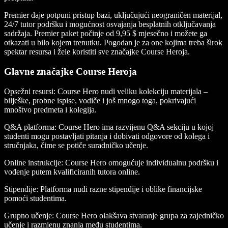
Premier daje potpuni pristup bazi, uključujući neograničen materijal,
24/7 tutor podršku i mogućnost osvajanja besplatnih otključavanja
sadržaja. Premier paket počinje od 9,95 $ mjesečno i možete ga
otkazati u bilo kojem trenutku. Pogodan je za one kojima treba širok
spektar resursa i žele koristiti sve značajke Course Heroja.
Glavne značajke Course Heroja
Opsežni resursi: Course Hero nudi veliku kolekciju materijala –
bilješke, probne ispise, vodiče i još mnogo toga, pokrivajući
mnoštvo predmeta i kolegija.
Q&A platforma: Course Hero ima razvijenu Q&A sekciju u kojoj
studenti mogu postavljati pitanja i dobivati odgovore od kolega i
stručnjaka, čime se potiče suradničko učenje.
Online instrukcije: Course Hero omogućuje individualnu podršku i
vođenje putem kvalificiranih tutora online.
Stipendije: Platforma nudi razne stipendije i oblike financijske
pomoći studentima.
Grupno učenje: Course Hero olakšava stvaranje grupa za zajedničko
učenje i razmjenu znanja među studentima.