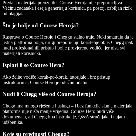
Predaja materijala preuzetih s Course Heroja nije preporučljiva.
Većinu zadataka i eseja generiraju korisnici, pa postoji ozbiljan rizik
od plagijata.
Što je bolje od Course Heroja?
Rasprava o Course Heroju i Cheggu stalno traje. Neki smatraju da je
jedna platforma bolja, drugi preporučuju korištenje obje. Chegg ipak
nudi profesionalniji pristup i bolje provjerene vodiče, jer nisu svi
materijali korisnički.
Isplati li se Course Hero?
Ako želite vodiče korak‑po‑korak, tutorijale i brz pristup
instruktorima, Course Hero je odličan odabir.
Nudi li Chegg više od Course Heroja?
Chegg ima mnogo rješenja i usluga – i bez funkcije slanja materijala
platforma nije ništa manje vrijedna. Course Hero nudi više
dokumenata, ali Chegg ima instrukcije, Q&A stručnjaka i najam
udžbenika.
Koje su prednosti Chegga?