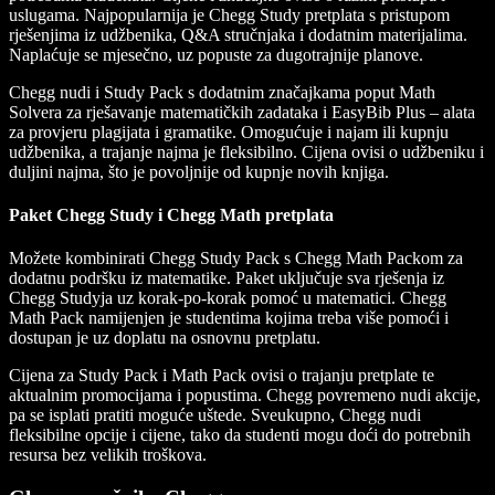
uslugama. Najpopularnija je Chegg Study pretplata s pristupom
rješenjima iz udžbenika, Q&A stručnjaka i dodatnim materijalima.
Naplaćuje se mjesečno, uz popuste za dugotrajnije planove.
Chegg nudi i Study Pack s dodatnim značajkama poput Math
Solvera za rješavanje matematičkih zadataka i EasyBib Plus – alata
za provjeru plagijata i gramatike. Omogućuje i najam ili kupnju
udžbenika, a trajanje najma je fleksibilno. Cijena ovisi o udžbeniku i
duljini najma, što je povoljnije od kupnje novih knjiga.
Paket Chegg Study i Chegg Math pretplata
Možete kombinirati Chegg Study Pack s Chegg Math Packom za
dodatnu podršku iz matematike. Paket uključuje sva rješenja iz
Chegg Studyja uz korak‑po‑korak pomoć u matematici. Chegg
Math Pack namijenjen je studentima kojima treba više pomoći i
dostupan je uz doplatu na osnovnu pretplatu.
Cijena za Study Pack i Math Pack ovisi o trajanju pretplate te
aktualnim promocijama i popustima. Chegg povremeno nudi akcije,
pa se isplati pratiti moguće uštede. Sveukupno, Chegg nudi
fleksibilne opcije i cijene, tako da studenti mogu doći do potrebnih
resursa bez velikih troškova.