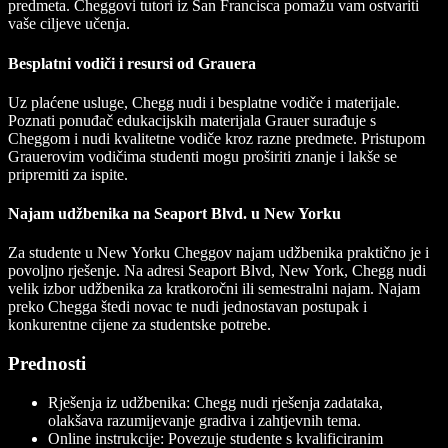
predmeta. Cheggovi tutori iz San Francisca pomažu vam ostvariti
vaše ciljeve učenja.
Besplatni vodiči i resursi od Grauera
Uz plaćene usluge, Chegg nudi i besplatne vodiče i materijale.
Poznati ponuđač edukacijskih materijala Grauer surađuje s
Cheggom i nudi kvalitetne vodiče kroz razne predmete. Pristupom
Grauerovim vodičima studenti mogu proširiti znanje i lakše se
pripremiti za ispite.
Najam udžbenika na Seaport Blvd. u New Yorku
Za studente u New Yorku Cheggov najam udžbenika praktično je i
povoljno rješenje. Na adresi Seaport Blvd, New York, Chegg nudi
velik izbor udžbenika za kratkoročni ili semestralni najam. Najam
preko Chegga štedi novac te nudi jednostavan postupak i
konkurentne cijene za studentske potrebe.
Prednosti
Rješenja iz udžbenika: Chegg nudi rješenja zadataka,
olakšava razumijevanje gradiva i zahtjevnih tema.
Online instrukcije: Povezuje studente s kvalificiranim