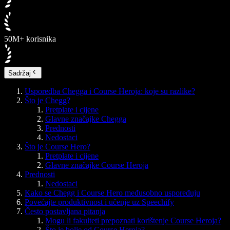
50M+ korisnika
Sadržaj
Usporedba Chegga i Course Heroja: koje su razlike?
Što je Chegg?
Pretplate i cijene
Glavne značajke Chegga
Prednosti
Nedostaci
Što je Course Hero?
Pretplate i cijene
Glavne značajke Course Heroja
Prednosti
Nedostaci
Kako se Chegg i Course Hero međusobno uspoređuju
Povećajte produktivnost i učenje uz Speechify
Često postavljana pitanja
Mogu li fakulteti prepoznati korištenje Course Heroja?
Što je bolje od Course Heroja?