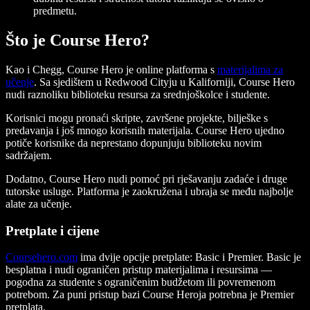
predmetu.
Što je Course Hero?
Kao i Chegg, Course Hero je online platforma s
materijalima za
učenje
. Sa sjedištem u Redwood Cityju u Kaliforniji, Course Hero
nudi raznoliku biblioteku resursa za srednjoškolce i studente.
Korisnici mogu pronaći skripte, završene projekte, bilješke s
predavanja i još mnogo korisnih materijala. Course Hero ujedno
potiče korisnike da neprestano dopunjuju biblioteku novim
sadržajem.
Dodatno, Course Hero nudi pomoć pri rješavanju zadaće i druge
tutorske usluge. Platforma je zaokružena i ubraja se među najbolje
alate za učenje.
Pretplate i cijene
Coursehero.com
ima dvije opcije pretplate: Basic i Premier. Basic je
besplatna i nudi ograničen pristup materijalima i resursima —
pogodna za studente s ograničenim budžetom ili povremenom
potrebom. Za puni pristup bazi Course Heroja potrebna je Premier
pretplata.