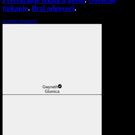
Pretvaranje teksta u govor
.
Govorno
tipkanje
.
Brzi odgovori
.
Isprobaj besplatno
Gwyneth
Glumica