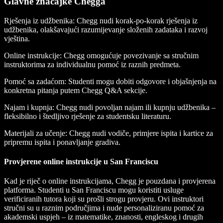
Glavne značajke Chegga
Rješenja iz udžbenika: Chegg nudi korak‑po‑korak rješenja iz
udžbenika, olakšavajući razumijevanje složenih zadataka i razvoj
vještina.
Online instrukcije: Chegg omogućuje povezivanje sa stručnim
instruktorima za individualnu pomoć iz raznih predmeta.
Pomoć sa zadaćom: Studenti mogu dobiti odgovore i objašnjenja na
konkretna pitanja putem Chegg Q&A sekcije.
Najam i kupnja: Chegg nudi povoljan najam ili kupnju udžbenika –
fleksibilno i štedljivo rješenje za studentsku literaturu.
Materijali za učenje: Chegg nudi vodiče, primjere ispita i kartice za
pripremu ispita i ponavljanje gradiva.
Provjerene online instrukcije u San Franciscu
Kad je riječ o online instrukcijama, Chegg je pouzdana i provjerena
platforma. Studenti u San Franciscu mogu koristiti usluge
verificiranih tutora koji su prošli strogu provjeru. Ovi instruktori
stručni su u raznim područjima i nude personaliziranu pomoć za
akademski uspjeh – iz matematike, znanosti, engleskog i drugih