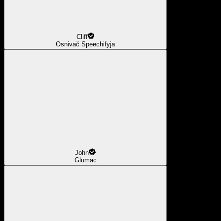
Cliff
Osnivač Speechifyja
John
Glumac