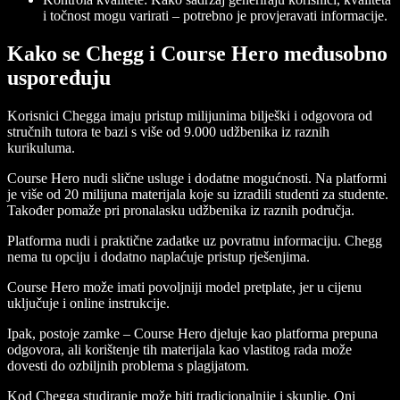
i točnost mogu varirati – potrebno je provjeravati informacije.
Kako se Chegg i Course Hero međusobno
uspoređuju
Korisnici Chegga imaju pristup milijunima bilješki i odgovora od
stručnih tutora te bazi s više od 9.000 udžbenika iz raznih
kurikuluma.
Course Hero nudi slične usluge i dodatne mogućnosti. Na platformi
je više od 20 milijuna materijala koje su izradili studenti za studente.
Također pomaže pri pronalasku udžbenika iz raznih područja.
Platforma nudi i praktične zadatke uz povratnu informaciju. Chegg
nema tu opciju i dodatno naplaćuje pristup rješenjima.
Course Hero može imati povoljniji model pretplate, jer u cijenu
uključuje i online instrukcije.
Ipak, postoje zamke – Course Hero djeluje kao platforma prepuna
odgovora, ali korištenje tih materijala kao vlastitog rada može
dovesti do ozbiljnih problema s plagijatom.
Kod Chegga studiranje može biti tradicionalnije i skuplje. Oni