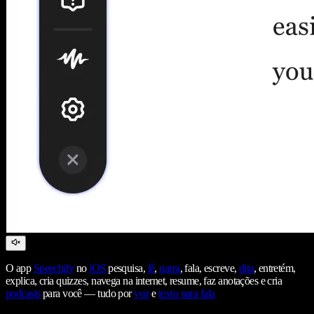
O app
Speechify
no
iOS
pesquisa,
lê
,
narra
, fala, escreve,
dita
, entretém,
explica, cria quizzes, navega na internet, resume, faz anotações e cria
podcasts
para você — tudo por
voz
e
texto para fala