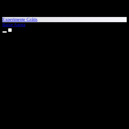
Experimente Grátis
Baixe Agora
Produtos
Texto para Fala
Apps para iPhone e iPad
App para Android
Extensão para Chrome
Extensão para Edge
App Web
App para Mac
App para Windows