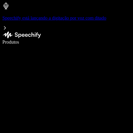
Speechify está lançando a digitação por voz com ditado
Escreva 5× mais rápido com digitação por voz
Produtos
Saiba mais