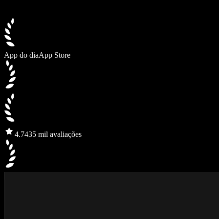
App do dia
App Store
4.7
435 mil avaliações