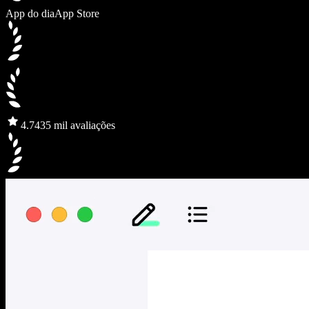
App do dia
App Store
4.7
435 mil avaliações