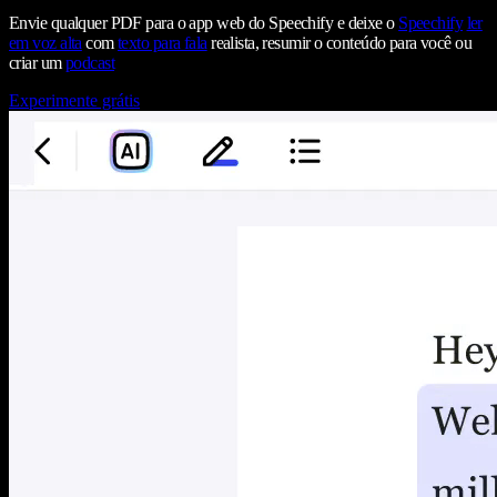
Envie qualquer PDF para o app web do Speechify e deixe o
Speechify
ler
em voz alta
com
texto para fala
realista, resumir o conteúdo para você ou
criar um
podcast
Experimente grátis