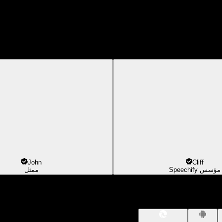
John
Cliff
مؤسس Speechify
ممثل