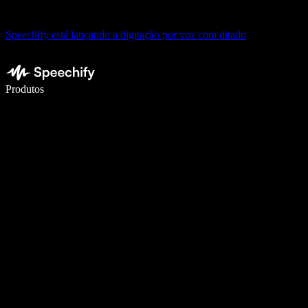
Speechify está lançando a digitação por voz com ditado
Escreva 5× mais rápido com digitação por voz
Produtos
Saiba mais