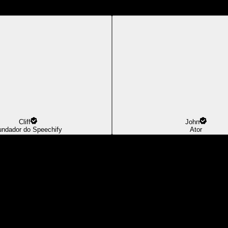
Cliff
John
undador do Speechify
Ator