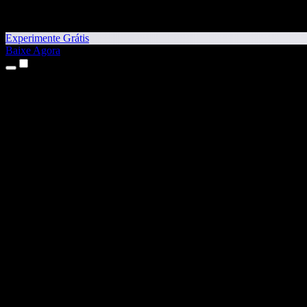
Experimente Grátis
Baixe Agora
Produtos
Texto para Fala
Apps para iPhone e iPad
App para Android
Extensão para Chrome
Extensão para Edge
App Web
App para Mac
App para Windows