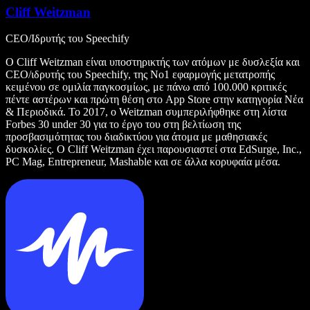
Cliff Weitzman
CEO/Ιδρυτής του Speechify
Ο Cliff Weitzman είναι υποστηρικτής των ατόμων με δυσλεξία και
CEO/ιδρυτής του Speechify, της Νο1 εφαρμογής μετατροπής
κειμένου σε ομιλία παγκοσμίως, με πάνω από 100.000 κριτικές
πέντε αστέρων και πρώτη θέση στο App Store στην κατηγορία Νέα
& Περιοδικά. Το 2017, ο Weitzman συμπεριλήφθηκε στη λίστα
Forbes 30 under 30 για το έργο του στη βελτίωση της
προσβασιμότητας του διαδικτύου για άτομα με μαθησιακές
δυσκολίες. Ο Cliff Weitzman έχει παρουσιαστεί στα EdSurge, Inc.,
PC Mag, Entrepreneur, Mashable και σε άλλα κορυφαία μέσα.