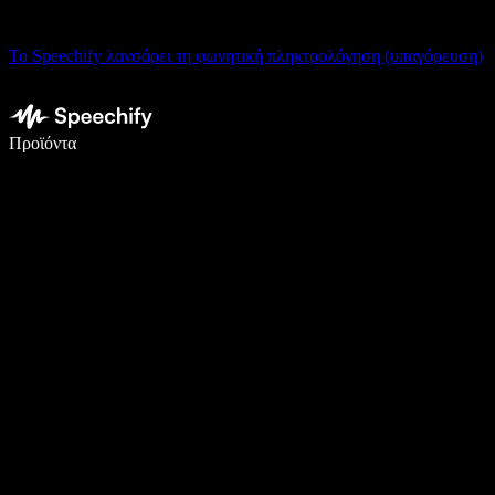
Το Speechify λανσάρει τη φωνητική πληκτρολόγηση (υπαγόρευση)
Γράψτε 5× πιο γρήγορα με φωνητική πληκτρολόγηση
Προϊόντα
Μάθετε περισσότερα