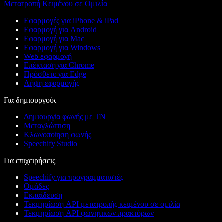
Μετατροπή Κειμένου σε Ομιλία
Εφαρμογές για iPhone & iPad
Εφαρμογή για Android
Εφαρμογή για Mac
Εφαρμογή για Windows
Web εφαρμογή
Επέκταση για Chrome
Πρόσθετο για Edge
Λήψη εφαρμογής
Για δημιουργούς
Δημιουργία φωνής με ΤΝ
Μεταγλώττιση
Κλωνοποίηση φωνής
Speechify Studio
Για επιχειρήσεις
Speechify για προγραμματιστές
Ομάδες
Εκπαίδευση
Τεκμηρίωση API μετατροπής κειμένου σε ομιλία
Τεκμηρίωση API φωνητικών πρακτόρων