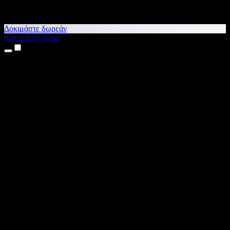
Δοκιμάστε δωρεάν
Κατεβάστε τώρα
Προϊόντα
Κείμενο σε Ομιλία
Εφαρμογές για iPhone & iPad
Εφαρμογή για Android
Επέκταση για Chrome
Επέκταση για Edge
Web εφαρμογή
Εφαρμογή για Mac
Εφαρμογή για Windows