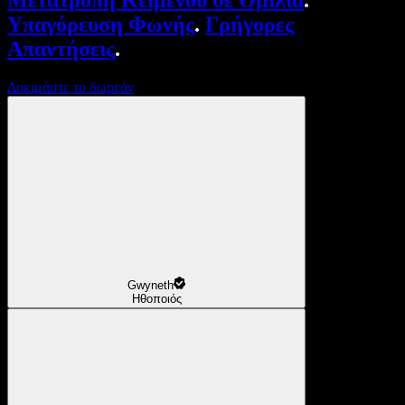
Μετατροπή Κειμένου σε Ομιλία
.
Υπαγόρευση Φωνής
.
Γρήγορες
Απαντήσεις
.
Δοκιμάστε το δωρεάν
Gwyneth
Ηθοποιός