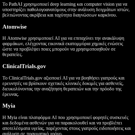
Το PathAI χρησιμοποιεί deep learning και computer vision για να
υποστηρίζει παθολογοανατόμους στην ανάλυση δειγμάτων ιστών,
βελτιώνοντας ακρίβεια και ταχύτητα διαγνώσεων καρκίνου.
Atomwise
Η Atomwise χρησιμοποιεί AI για να επιταχύνει την ανακάλυψη
φαρμάκων, ελέγχοντας εικονικά εκατομμύρια χημικές ενώσεις
ώστε να προβλέψει ποιες μπορούν να χρησιμοποιηθούν σε
θεραπείες.
ClinicalTrials.gov
Το ClinicalTrials.gov αξιοποιεί AI για να βοηθήσει γιατρούς και
ερευνητές να βρίσκουν σχετικές κλινικές δοκιμές για ασθενείς,
διευκολύνοντας την αναζήτηση θεραπειών και την πρόοδο της
έρευνας.
Myia
Η Myia είναι πλατφόρμα AI που χρησιμοποιεί φορητές συσκευές
και δεδομένα ασθενών για να παρακολουθεί και να προβλέπει
αποτελέσματα υγείας, παρέχοντας στους γιατρούς ειδοποιήσεις και
ανάλυση σε πραγματικό χρόνο.