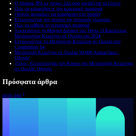
Ο πίνακας IPA με ήχους: όλα όσα χρειάζεται να ξέρετε
Πώς να κατακτήσετε την κορεατική προφορά
Οδηγός αρχαρίων για διαφήμιση στο Spotify
Εξερευνώντας τον πλούτο της περσικής γλώσσας
Πώς να μάθετε τη γερμανική προφορά
Ξεκλειδώστε τη Μαγική Δύναμη του Ήχου: Ο Καλύτερος
Μετατροπέας Κειμένου σε Ομιλία του 2024
Εξερευνώντας τη Μετατροπή Κειμένου σε Ομιλία στο
Commodore 64
Μετατροπή Κειμένου σε Ομιλία 50.000 Χαρακτήρες:
Οδηγός
Τίτλος: Εξερευνώντας τον Κόσμο της Μετατροπής Κειμένου
σε Ομιλία: Οδηγός
Πρόσφατα άρθρα
Δείτε όλα