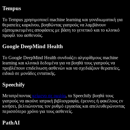
Tempus
Το Tempus χρησιμοποιεί machine learning και γονιδιωματική για
θεραπείες καρκίνου, βοηθώντας γιατρούς να λαμβάνουν
εξατομικευμένες αποφάσεις με βάση το γενετικό και το κλινικό
προφίλ του ασθενούς.
Google DeepMind Health
Το Google DeepMind Health συνδυάζει αλγορίθμους machine
learning και κλινικά δεδομένα για να βοηθά τους γιατρούς να
προβλέπουν επιδείνωση ασθενών και να σχεδιάζουν θεραπείες,
ειδικά σε μονάδες εντατικής.
Speechify
Μετατρέποντας
κείμενο σε ομιλία
, το Speechify βοηθά τους
γιατρούς να ακούνε ιατρική βιβλιογραφία, έρευνες ή φακέλους εν
κινήσει, βελτιώνοντας τον ρυθμό εργασίας και απελευθερώνοντας
περισσότερο χρόνο για τους ασθενείς.
PathAI