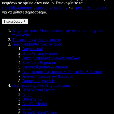
κειμένου σε ομιλία στον κόσμο. Επισκεφθείτε τα
speechify.com/news
,
speechify.com/blog
και
speechify.com/press
για να μάθετε περισσότερα.
Περιεχόμενα
AI για γιατρούς: Μεταμορφώνει την υγεία με προηγμένη
τεχνολογία
Τι είναι η τεχνητή νοημοσύνη;
Πώς η AI βοηθά τους γιατρούς
Διαγνωστικά
Προβλεπτική ανάλυση
Διαχείριση ηλεκτρονικών φακέλων
Συστάσεις θεραπείας
Εικονικοί βοηθοί & chatbots
Απομακρυσμένη παρακολούθηση & τηλεϊατρική
Ανάλυση δεδομένων & έρευνα
Διοικητικές εργασίες
Κορυφαία εργαλεία AI για γιατρούς
IBM Watson Health
Aidoc
Butterfly iQ
Notable Health
Olive
Zebra Medical Vision