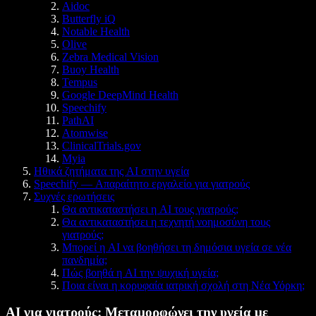
Aidoc
Butterfly iQ
Notable Health
Olive
Zebra Medical Vision
Buoy Health
Tempus
Google DeepMind Health
Speechify
PathAI
Atomwise
ClinicalTrials.gov
Myia
Ηθικά ζητήματα της AI στην υγεία
Speechify — Απαραίτητο εργαλείο για γιατρούς
Συχνές ερωτήσεις
Θα αντικαταστήσει η AI τους γιατρούς;
Θα αντικαταστήσει η τεχνητή νοημοσύνη τους
γιατρούς;
Μπορεί η AI να βοηθήσει τη δημόσια υγεία σε νέα
πανδημία;
Πώς βοηθά η AI την ψυχική υγεία;
Ποια είναι η κορυφαία ιατρική σχολή στη Νέα Υόρκη;
AI για γιατρούς: Μεταμορφώνει την υγεία με