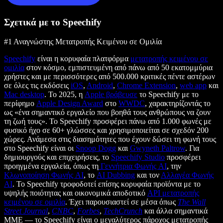
Σχετικά με το Speechify
#1 Αναγνώστης Μετατροπής Κειμένου σε Ομιλία
Speechify
είναι η κορυφαία πλατφόρμα
μετατροπής κειμένου σε
ομιλία
στον κόσμο, εμπιστευμένη από πάνω από 50 εκατομμύρια
χρήστες και με περισσότερες από 500.000 κριτικές πέντε αστέρων
σε όλες τις εκδόσεις
iOS
,
Android
,
Chrome Extension
,
web app
και
Mac desktop
. Το 2025, η
Apple βράβευσε
το Speechify με το
περίφημο
Apple Design Award
στο
WWDC
, χαρακτηρίζοντάς το
ως «ένα σημαντικό εργαλείο που βοηθά τους ανθρώπους να ζουν
τη ζωή τους». Το Speechify προσφέρει πάνω από 1.000 φωνές με
φυσικό ήχο σε 60+ γλώσσες και χρησιμοποιείται σε σχεδόν 200
χώρες. Ανάμεσα στις διασημότητες που έχουν δώσει τη φωνή τους
στο Speechify είναι οι
Snoop Dogg
και
Gwyneth Paltrow
. Για
δημιουργούς και επιχειρήσεις, το
Speechify Studio
προσφέρει
προηγμένα εργαλεία, όπως τη
Γεννήτρια Φωνής AI
, την
Κλωνοποίηση Φωνής AI
, το
AI Dubbing
και τον
Αλλαγέα Φωνής
AI
. Το Speechify τροφοδοτεί επίσης κορυφαία προϊόντα με το
υψηλής ποιότητας και οικονομικά αποδοτικό
API μετατροπής
κειμένου σε ομιλία
. Έχει παρουσιαστεί σε μέσα όπως
The Wall
Street Journal
,
CNBC
,
Forbes
,
TechCrunch
και άλλα σημαντικά
ΜΜΕ — το Speechify είναι ο μεγαλύτερος πάροχος μετατροπής