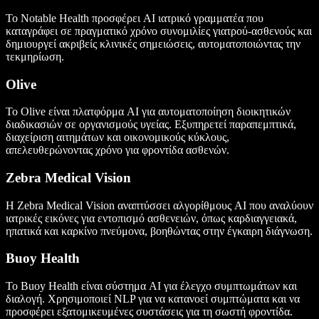
Το Notable Health προσφέρει AI ιατρικό γραμματέα που
καταγράφει σε πραγματικό χρόνο συνομιλίες γιατρού-ασθενούς και
δημιουργεί ακριβείς κλινικές σημειώσεις, αυτοματοποιώντας την
τεκμηρίωση.
Olive
Το Olive είναι πλατφόρμα AI για αυτοματοποίηση διοικητικών
διαδικασιών σε οργανισμούς υγείας. Εξυπηρετεί παραπεμπτικά,
διαχείριση αιτημάτων και οικονομικούς κύκλους,
απελευθερώνοντας χρόνο για φροντίδα ασθενών.
Zebra Medical Vision
Η Zebra Medical Vision αναπτύσσει αλγορίθμους AI που αναλύουν
ιατρικές εικόνες για εντοπισμό ασθενειών, όπως καρδιαγγειακά,
ηπατικά και καρκίνο πνεύμονα, βοηθώντας στην έγκαιρη διάγνωση.
Buoy Health
Το Buoy Health είναι σύστημα AI για έλεγχο συμπτωμάτων και
διαλογή. Χρησιμοποιεί NLP για να κατανοεί συμπτώματα και να
προσφέρει εξατομικευμένες συστάσεις για τη σωστή φροντίδα.