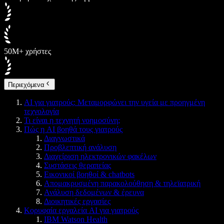
50M+ χρήστες
Περιεχόμενα
AI για γιατρούς: Μεταμορφώνει την υγεία με προηγμένη
τεχνολογία
Τι είναι η τεχνητή νοημοσύνη;
Πώς η AI βοηθά τους γιατρούς
Διαγνωστικά
Προβλεπτική ανάλυση
Διαχείριση ηλεκτρονικών φακέλων
Συστάσεις θεραπείας
Εικονικοί βοηθοί & chatbots
Απομακρυσμένη παρακολούθηση & τηλεϊατρική
Ανάλυση δεδομένων & έρευνα
Διοικητικές εργασίες
Κορυφαία εργαλεία AI για γιατρούς
IBM Watson Health