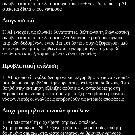
ακρίβεια και τα αποτελέσματα για τους ασθενείς. Δείτε πώς η AI
στέκεται δίπλα στους γιατρούς:
Διαγνωστικά
Η AI ενισχύει τις κλινικές δυνατότητες, βελτιώνει τη διαγνωστική
ακρίβεια και τα αποτελέσματα. Αναλύοντας τεράστιους όγκους
ιατρικών δεδομένων, εντοπίζει μοτίβα που συχνά ξεφεύγουν από
το ανθρώπινο μάτι, βοηθώντας σε έγκαιρη διάγνωση, ακριβή
πορίσματα και εξατομικευμένα πλάνα θεραπείας.
Προβλεπτική ανάλυση
Η AI αξιοποιεί μεγάλα δεδομένα και αλγόριθμους για να εντοπίζει
μοτίβα και να προβλέπει την πορεία της υγείας του ασθενούς. Έτσι
βοηθά στην εκτίμηση εξέλιξης ασθενειών, ανταπόκρισης στη
θεραπεία και εντοπισμού ατόμων με αυξημένο ρίσκο εμφάνισης
νόσων. Αυτές οι αναλύσεις υποβοηθούν τις ιατρικές αποφάσεις.
Διαχείριση ηλεκτρονικών φακέλων
Η AI απλοποιεί τη διαχείριση ιατρικών φακέλων.
Χρησιμοποιώντας NLP, εξάγει χρήσιμες πληροφορίες από μη
δομημένα σημειώματα, ώστε οι γιατροί να βρίσκουν γρήγορα