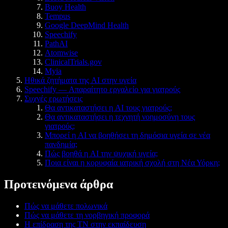
Buoy Health
Tempus
Google DeepMind Health
Speechify
PathAI
Atomwise
ClinicalTrials.gov
Myia
Ηθικά ζητήματα της AI στην υγεία
Speechify — Απαραίτητο εργαλείο για γιατρούς
Συχνές ερωτήσεις
Θα αντικαταστήσει η AI τους γιατρούς;
Θα αντικαταστήσει η τεχνητή νοημοσύνη τους
γιατρούς;
Μπορεί η AI να βοηθήσει τη δημόσια υγεία σε νέα
πανδημία;
Πώς βοηθά η AI την ψυχική υγεία;
Ποια είναι η κορυφαία ιατρική σχολή στη Νέα Υόρκη;
Προτεινόμενα άρθρα
Πώς να μάθετε πολωνικά
Πώς να μάθετε τη νορβηγική προφορά
Η επίδραση της ΤΝ στην εκπαίδευση