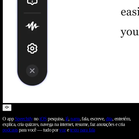
O app
Speechify
no
iOS
pesquisa,
lê
,
narra
, fala, escreve,
dita
, entretém,
explica, cria quizzes, navega na internet, resume, faz anotações e cria
podcasts
para você — tudo por
voz
e
texto para fala