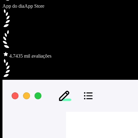
App do dia
App Store
4.7
435 mil avaliações