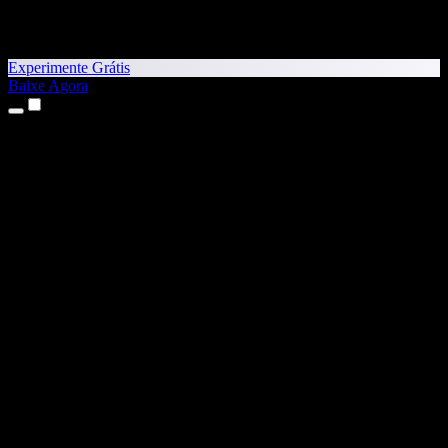
Experimente Grátis
Baixe Agora
Produtos
Texto para Fala
Apps para iPhone e iPad
App para Android
Extensão para Chrome
Extensão para Edge
App Web
App para Mac
App para Windows