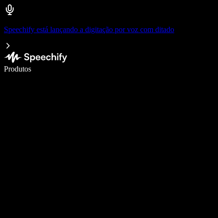
Speechify está lançando a digitação por voz com ditado
Escreva 5× mais rápido com digitação por voz
Produtos
Saiba mais