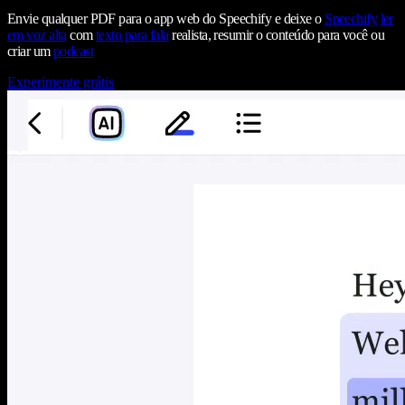
Envie qualquer PDF para o app web do Speechify e deixe o
Speechify
ler
em voz alta
com
texto para fala
realista, resumir o conteúdo para você ou
criar um
podcast
Experimente grátis