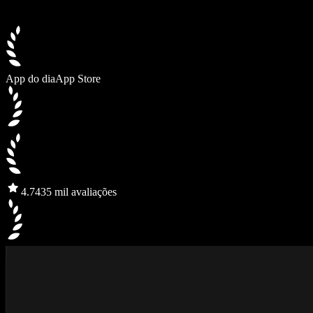
App do dia
App Store
4.7
435 mil avaliações