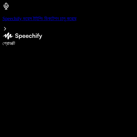
Speechify ভয়েস টাইপিং ডিকটেশন চালু করেছে
ভয়েস টাইপিং দিয়ে ৫ গুণ দ্রুত লিখুন
প্রোডাক্ট
আরও জানুন