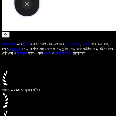
Speechify
-এর
iOS
অ্যাপ গবেষণায় সহায়তা করে,
পড়ে শোনায়
,
ন্যারেট
করে, কথা বলে,
লেখে,
ডিকটেশন
নেয়, বিনোদন দেয়, লেকচার দেয়, কুইজ নেয়, ওয়েব ব্রাউজ করে, সারাংশ দেয়,
নোট নেয় ও
পডকাস্ট
বানায়—সবই
ভয়েস
ও
টেক্সট টু স্পিচ
-এর মাধ্যমে
অ্যাপ অব দ্য ডে
অ্যাপ স্টোর