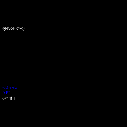
ব্যবহারের ক্ষেত্র
ডাউনলোড
API
কোম্পানি