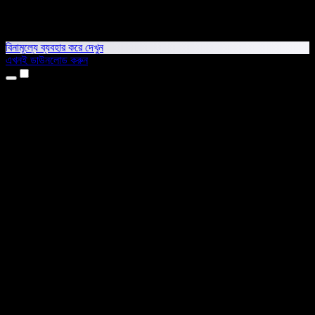
বিনামূল্যে ব্যবহার করে দেখুন
এখনই ডাউনলোড করুন
প্রোডাক্ট
টেক্সট টু স্পিচ
আইফোন ও আইপ্যাড অ্যাপ
অ্যান্ড্রয়েড অ্যাপ
ক্রোম এক্সটেনশন
এজ এক্সটেনশন
ওয়েব অ্যাপ
ম্যাক অ্যাপ
উইন্ডোজ অ্যাপ