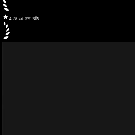
4.7
৪.৩৫ লক্ষ রেটিং