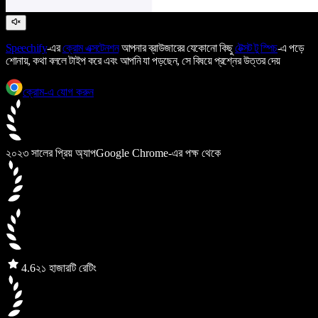
Speechify
-এর
ক্রোম এক্সটেনশন
আপনার ব্রাউজারের যেকোনো কিছু
টেক্সট টু স্পিচ
-এ পড়ে
শোনায়, কথা বললে টাইপ করে এবং আপনি যা পড়ছেন, সে বিষয়ে প্রশ্নের উত্তর দেয়
ক্রোম-এ যোগ করুন
২০২৩ সালের প্রিয় অ্যাপ
Google Chrome-এর পক্ষ থেকে
4.6
২১ হাজারটি রেটিং