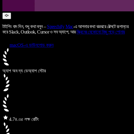
টাইপিং বাদ দিন, শুধু কথা বলুন –
Speechify
Mac
-এ আপনার কথা ঝরঝরে টেক্সটে রূপান্তর
করে Slack, Outlook, Cursor ও সব অ্যাপে, আর
স্ক্রিনের যেকোনো কিছু পড়ে শোনায়
macOS-এ ডাউনলোড করুন
অ্যাপ অব দ্য ডে
অ্যাপ স্টোর
4.7
৪.৩৫ লক্ষ রেটিং