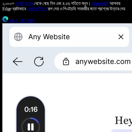
১,০০০+
এআই ভয়েস
থেকে বেছে নিন এবং ৪.৫x গতিতে শুনুন।
Speechify
আপনার
Edge ব্রাউজারে
লেখাকে স্পিচে
রূপ দেয় ও পিএইচডি সহকারীর মতো প্রশ্নের উত্তর দেয়
এজ-এ যোগ করুন