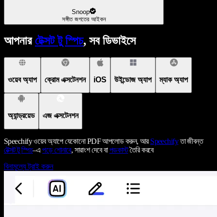
Snoop
সঙ্গীত জগতের আইকন
আপনার
টেক্সট টু স্পিচ
, সব ডিভাইসে
ওয়েব অ্যাপ
ক্রোম এক্সটেনশন
iOS
উইন্ডোজ অ্যাপ
ম্যাক অ্যাপ
অ্যান্ড্রয়েড
এজ এক্সটেনশন
Speechify ওয়েব অ্যাপে যেকোনো PDF আপলোড করুন, আর
Speechify
তা জীবন্ত
টেক্সট টু স্পিচ
–এ
পড়ে শোনাবে
, সারাংশ দেবে বা
পডকাস্ট
তৈরি করবে
বিনামূল্যে ট্রাই করুন