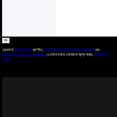
যেকোনো
লেখাকে স্পিচে
রূপ দিন,
ডকুমেন্ট বা বর্ণনা থেকে পডকাস্ট তৈরি করুন
এবং
Speechify Voice AI Assistant
-এ চলতে চলতে যেকোনো প্রশ্ন করুন,
অ্যান্ড্রয়েড
অ্যাপে