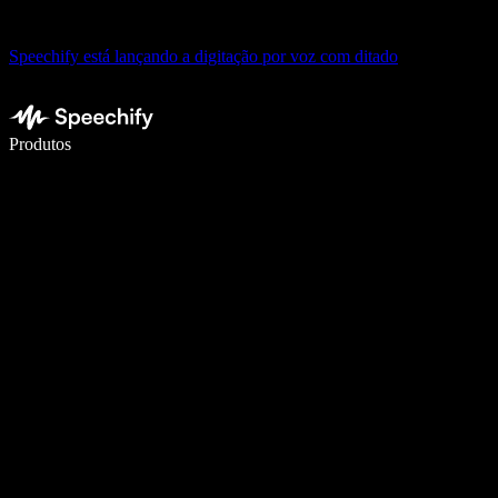
Speechify está lançando a digitação por voz com ditado
Escreva 5× mais rápido com digitação por voz
Produtos
Saiba mais