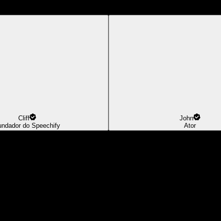
Cliff
John
undador do Speechify
Ator