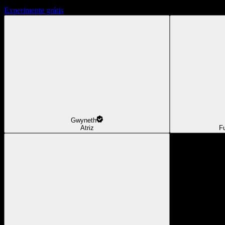
Experimente grátis
Gwyneth
Atriz
F