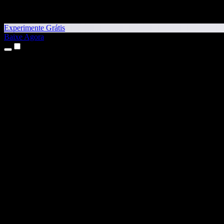
Experimente Grátis
Baixe Agora
Produtos
Texto para Fala
Apps para iPhone e iPad
App para Android
Extensão para Chrome
Extensão para Edge
App Web
App para Mac
App para Windows