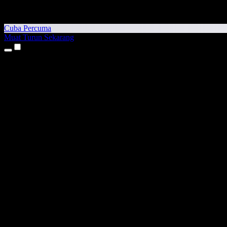
Cuba Percuma
Muat Turun Sekarang
Produk
Teks kepada Pertuturan
Aplikasi iPhone & iPad
Aplikasi Android
Sambungan Chrome
Sambungan Edge
Aplikasi Web
Aplikasi Mac
Aplikasi Windows