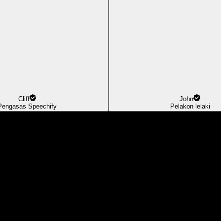
Cliff
John
Pengasas Speechify
Pelakon lelaki