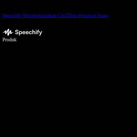
Speechify Memperkenalkan Ciri Dikte Penaipan Suara
Tulis 5× lebih pantas dengan menaip menggunakan suara
Produk
Ketahui Lebih Lanjut