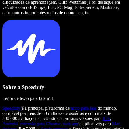
dificuldades de aprendizagem. Cliff Weitzman já foi destaque em
veículos como EdSurge, Inc., PC Mag, Entrepreneur, Mashable,
entre outros importantes meios de comunicação.
Sobre a Speechify
Leitor de texto para fala nº 1
Speechify
é a principal plataforma de
texto para fala
do mundo,
confiável por mais de 50 milhões de usuários e com mais de
500.000 avaliações cinco estrelas em suas versões para
iOS
,
Android
,
extensão para Chrome
,
web app
e aplicativos para
Mac
desktop
. Em 2025, a
Apple premiou
a Speechify com o prestigiado