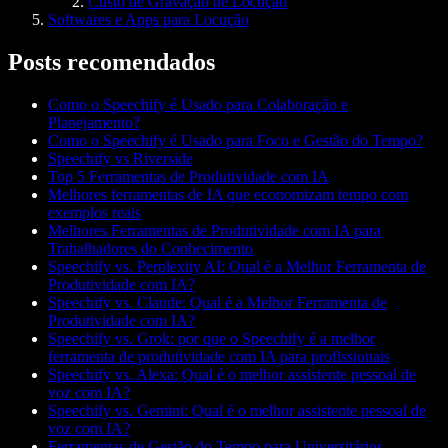
Custo de Gravação de Locução
Softwares e Apps para Locução
Posts recomendados
Como o Speechify é Usado para Colaboração e
Planejamento?
Como o Speechify é Usado para Foco e Gestão do Tempo?
Speechify vs Riverside
Top 5 Ferramentas de Produtividade com IA
Melhores ferramentas de IA que economizam tempo com
exemplos reais
Melhores Ferramentas de Produtividade com IA para
Trabalhadores do Conhecimento
Speechify vs. Perplexity AI: Qual é a Melhor Ferramenta de
Produtividade com IA?
Speechify vs. Claude: Qual é a Melhor Ferramenta de
Produtividade com IA?
Speechify vs. Grok: por que o Speechify é a melhor
ferramenta de produtividade com IA para profissionais
Speechify vs. Alexa: Qual é o melhor assistente pessoal de
voz com IA?
Speechify vs. Gemini: Qual é o melhor assistente pessoal de
voz com IA?
Ferramentas de Gestão do Tempo para Universitários