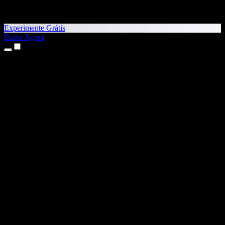
Experimente Grátis
Baixe Agora
Produtos
Texto para Fala
Apps para iPhone e iPad
App para Android
Extensão para Chrome
Extensão para Edge
App Web
App para Mac
App para Windows