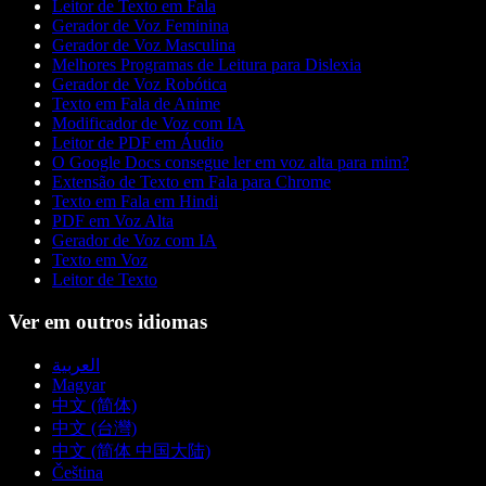
Leitor de Texto em Fala
Gerador de Voz Feminina
Gerador de Voz Masculina
Melhores Programas de Leitura para Dislexia
Gerador de Voz Robótica
Texto em Fala de Anime
Modificador de Voz com IA
Leitor de PDF em Áudio
O Google Docs consegue ler em voz alta para mim?
Extensão de Texto em Fala para Chrome
Texto em Fala em Hindi
PDF em Voz Alta
Gerador de Voz com IA
Texto em Voz
Leitor de Texto
Ver em outros idiomas
العربية
Magyar
中文 (简体)
中文 (台灣)
中文 (简体 中国大陆)
Čeština