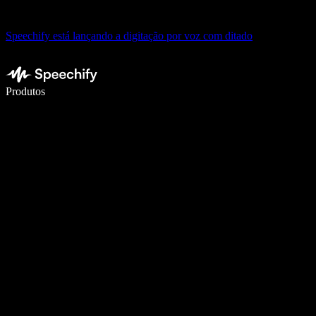
Speechify está lançando a digitação por voz com ditado
Escreva 5× mais rápido com digitação por voz
Produtos
Saiba mais