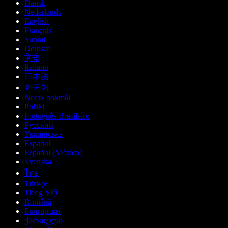
Dansk
Nederlands
English
Français
Suomi
Deutsch
हिन्दी
Italiano
日本語
한국어
Norsk bokmål
Polski
Português Brasileiro
Русский
Українська
Español
Español (México)
Svenska
ไทย
Türkçe
Tiếng Việt
Română
Български
ქართული