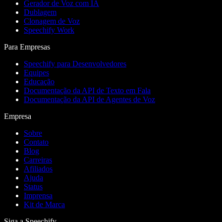
Gerador de Voz com IA
Dublagem
Clonagem de Voz
Speechify Work
Para Empresas
Speechify para Desenvolvedores
Equipes
Educação
Documentação da API de Texto em Fala
Documentação da API de Agentes de Voz
Empresa
Sobre
Contato
Blog
Carreiras
Afiliados
Ajuda
Status
Imprensa
Kit de Marca
Siga a Speechify