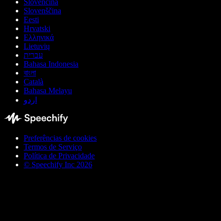
Slovenčina
Slovenščina
Eesti
Hrvatski
Ελληνικά
Lietuvių
עברית
Bahasa Indonesia
বাংলা
Català
Bahasa Melayu
اردو
Preferências de cookies
Termos de Serviço
Política de Privacidade
© Speechify Inc 2026