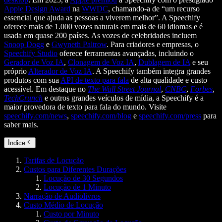
Apple Design Award
na
WWDC
, chamando-a de “um recurso
essencial que ajuda as pessoas a viverem melhor”. A Speechify
oferece mais de 1.000 vozes naturais em mais de 60 idiomas e é
usada em quase 200 países. As vozes de celebridades incluem
Snoop Dogg
e
Gwyneth Paltrow
. Para criadores e empresas, o
Speechify Studio
oferece ferramentas avançadas, incluindo o
Gerador de Voz IA
,
Clonagem de Voz IA
,
Dublagem de IA
e seu
próprio
Alterador de Voz IA
. A Speechify também integra grandes
produtos com sua
API de texto para fala
de alta qualidade e custo
acessível. Em destaque no
The Wall Street Journal
,
CNBC
,
Forbes
,
TechCrunch
e outros grandes veículos de mídia, a Speechify é a
maior provedora de texto para fala do mundo. Visite
speechify.com/news
,
speechify.com/blog
e
speechify.com/press
para
saber mais.
Índice
Tarifas de Locução
Custos para Diferentes Durações
Locução de 30 Segundos
Locução de 1 Minuto
Narração de Audiolivros
Custo Médio de Locução
Custo por Minuto