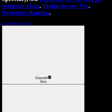
texto para fala
.
Digitação por Voz
.
Respostas Rápidas
.
Experimente grátis
Gwyneth
Atriz