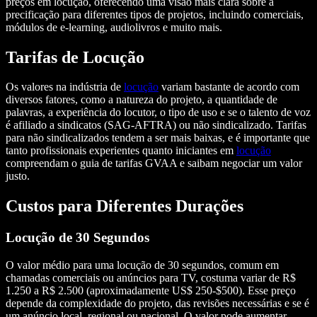
preços em locução, oferecendo uma visão mais clara sobre a
precificação para diferentes tipos de projetos, incluindo comerciais,
módulos de e-learning, audiolivros e muito mais.
Tarifas de Locução
Os valores na indústria de
locução
variam bastante de acordo com
diversos fatores, como a natureza do projeto, a quantidade de
palavras, a experiência do locutor, o tipo de uso e se o talento de voz
é afiliado a sindicatos (SAG-AFTRA) ou não sindicalizado. Tarifas
para não sindicalizados tendem a ser mais baixas, e é importante que
tanto profissionais experientes quanto iniciantes em
locução
compreendam o guia de tarifas GVAA e saibam negociar um valor
justo.
Custos para Diferentes Durações
Locução de 30 Segundos
O valor médio para uma locução de 30 segundos, comum em
chamadas comerciais ou anúncios para TV, costuma variar de R$
1.250 a R$ 2.500 (aproximadamente US$ 250-$500). Esse preço
depende da complexidade do projeto, das revisões necessárias e se é
um anúncio local, regional ou nacional. O valor pode aumentar