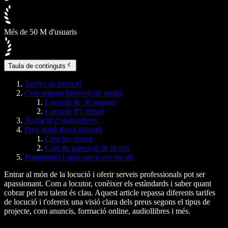
Més de 50 M d'usuaris
Taula de continguts
Tarifes de locució
Cost segons intervals de temps
Locució de 30 segons
Locució d'1 minut
Narració d'audiollibres
Preu mitjà d'una locució
Cost per minut
Cost de gravació de la veu
Programari i apps per a veu en off
Entrar al món de la locució i oferir serveis professionals pot ser
apassionant. Com a locutor, conèixer els estàndards i saber quant
cobrar pel teu talent és clau. Aquest article repassa diferents tarifes
de locució i t'ofereix una visió clara dels preus segons el tipus de
projecte, com anuncis, formació online, audiollibres i més.