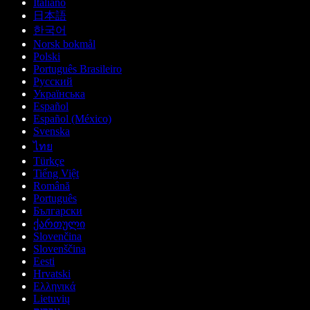
Italiano
日本語
한국어
Norsk bokmål
Polski
Português Brasileiro
Русский
Українська
Español
Español (México)
Svenska
ไทย
Türkçe
Tiếng Việt
Română
Português
Български
ქართული
Slovenčina
Slovenščina
Eesti
Hrvatski
Ελληνικά
Lietuvių