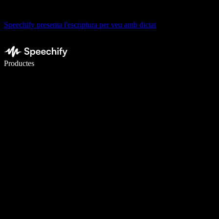
Speechify presenta l'escriptura per veu amb dictat
Escriu 5× més ràpid amb la veu
Productes
Més informació