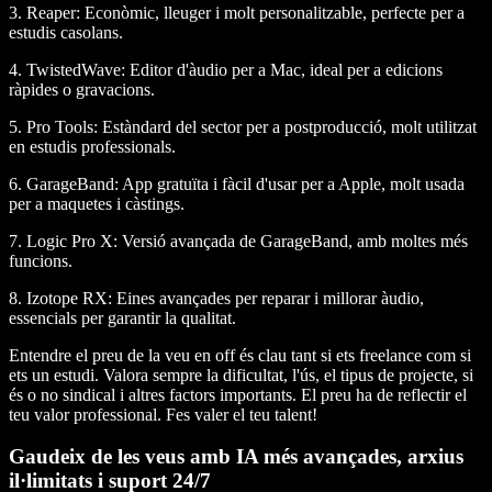
3. Reaper:
Econòmic, lleuger i molt personalitzable, perfecte per a
estudis casolans.
4. TwistedWave:
Editor d'àudio per a Mac, ideal per a edicions
ràpides o gravacions.
5. Pro Tools:
Estàndard del sector per a postproducció, molt utilitzat
en estudis professionals.
6. GarageBand:
App gratuïta i fàcil d'usar per a Apple, molt usada
per a maquetes i càstings.
7. Logic Pro X:
Versió avançada de GarageBand, amb moltes més
funcions.
8. Izotope RX:
Eines avançades per reparar i millorar àudio,
essencials per garantir la qualitat.
Entendre el preu de la veu en off és clau tant si ets freelance com si
ets un estudi. Valora sempre la dificultat, l'ús, el tipus de projecte, si
és o no sindical i altres factors importants. El preu ha de reflectir el
teu valor professional. Fes valer el teu talent!
Gaudeix de les veus amb IA més avançades, arxius
il·limitats i suport 24/7