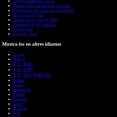
Lector d'àudio per a PDF
Google Docs pot llegir en veu alta
Extensió de text a veu per al Chrome
Text a veu en hindi
Lectura en veu alta de PDF
Generador de veu amb IA
Texto a Voz
Leitor de Texto
Mostra-ho en altres idiomes
العربية
Magyar
中文 (简体)
中文 (台灣)
中文 (简体 中国大陆)
Čeština
Dansk
Nederlands
English
Français
Suomi
Deutsch
हिन्दी