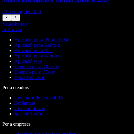
22 de maig del 2026
1
Veure-ho tot
Text a veu
Aplicació per a iPhone i iPad
Aplicació per a Android
Aplicació per a Mac
Aplicació per a Windows
Aplicació web
Extensió per al Chrome
Extensió per a l’Edge
Baixa l'aplicació
Per a creadors
Generador de veu amb IA
Doblament
Clonació de veu
Speechify Work
Per a empreses