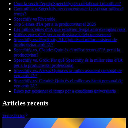
Com fa servir l’equip Speechify per col·laborar i planificar?
Com utilitzar Speechify per concentrar-te i gestionar millor el
temps?
Speechify vs Riverside
Top 5 eines d'IA per a la productivitat el 2026
Les millors eines d'IA que estalvien temps amb exemples reals
Millors eines d'IA per a professionals del coneixement
Speechify vs. Perplexity AI: Quin és el millor assistent de
productivitat amb IA?
Speechify vs. Claude: Quin és el millor recurs d’IA per a la
productivitat?
Speechify vs. Grok: Per què Speechify és la millor eina d’IA
per a la productivitat professional
Speechify vs. Alexa: Quina és la millor assistent personal de
veu amb IA?
Speechify vs. Gemini: Quin és el millor assistent personal de
veu amb IA?
Eines per gestionar el temps per a estudiants universitaris
Articles recents
Veure-ho tot