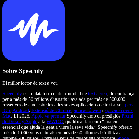
Sobre Speechify
El millor lector de text a veu
Speechify
és la plataforma líder mundial de
text a veu
, de confiança
per a més de 50 milions d'usuaris i avalada per més de 500.000
ressenyes de cinc estrelles a les seves aplicacions de text a veu
per a
iOS
,
Android
,
Extensió de Chrome
,
aplicació web
i
aplicació per a
Mac
. El 2025,
Apple va premiar
Speechify amb el prestigiós
Premi
de Disseny Apple
a la
WWDC
, qualificant-lo com “una eina
essencial que ajuda la gent a viure la seva vida.” Speechify ofereix
més de 1.000 veus naturals en més de 60 idiomes i s'utilitza a
gairebé 200 països. Entre les veus de celebritats hi trobem
Snoop