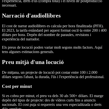
l'experiència, drets d'ús (compra total) i el nivell de postproducció
necessari.
Narració d'audiollibres
El cost de narrar audiollibres es calcula per hora finalitzada (PFH).
El 2023, la tarifa estàndard per aquest format oscil·la entre 200 i 400
dòlars per hora. Depèn del nombre de paraules, revisions i
experiència del narrador.
Els preus de locució poden variar molt segons molts factors. Aquí
tens algunes estimacions generals.
Preu mitjà d'una locució
De mitjana, un projecte de locució pot costar entre 100 i 2.000
dòlars segons l'abast, la durada, l'ús i l'experiència del professional.
Cost per minut
Si es cobra per minut, el preu va dels 30 als 500+ dòlars. El marge
depèn del tipus de projecte: des de vídeos curts fins a anuncis
nacionals. El cost puja si requereix una veu especialitzada o drets
d'ús ampliats.