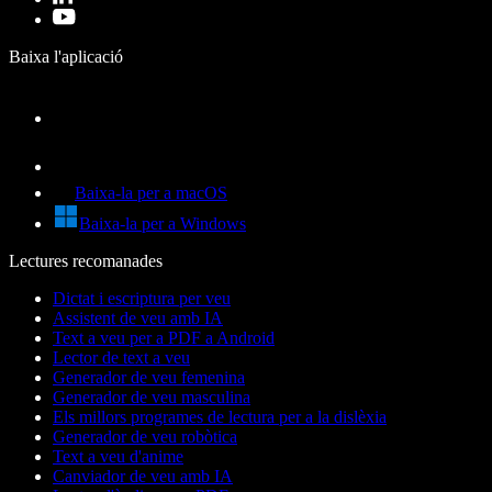
Baixa l'aplicació
Baixa-la per a macOS
Baixa-la per a Windows
Lectures recomanades
Dictat i escriptura per veu
Assistent de veu amb IA
Text a veu per a PDF a Android
Lector de text a veu
Generador de veu femenina
Generador de veu masculina
Els millors programes de lectura per a la dislèxia
Generador de veu robòtica
Text a veu d'anime
Canviador de veu amb IA