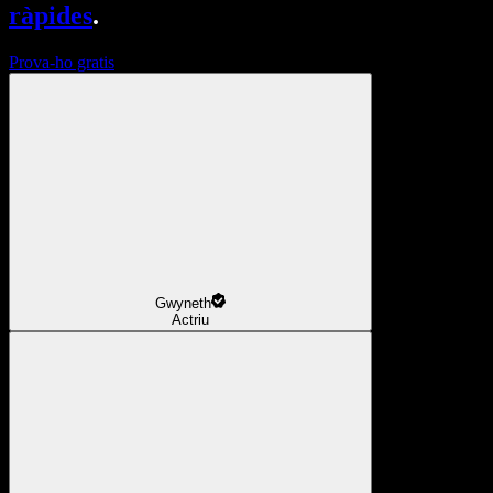
ràpides
.
Prova-ho gratis
Gwyneth
Actriu