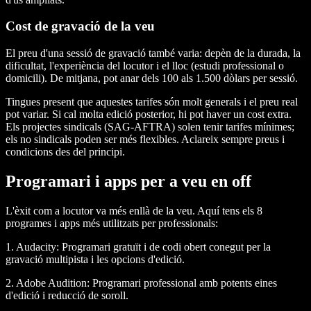
Cost de gravació de la veu
El preu d'una sessió de gravació també varia: depèn de la durada, la
dificultat, l'experiència del locutor i el lloc (estudi professional o
domicili). De mitjana, pot anar dels 100 als 1.500 dòlars per sessió.
Tingues present que aquestes tarifes són molt generals i el preu real
pot variar. Si cal molta edició posterior, hi pot haver un cost extra.
Els projectes sindicals (SAG-AFTRA) solen tenir tarifes mínimes;
els no sindicals poden ser més flexibles. Aclareix sempre preus i
condicions des del principi.
Programari i apps per a veu en off
L'èxit com a locutor va més enllà de la veu. Aquí tens els 8
programes i apps més utilitzats per professionals:
1. Audacity:
Programari gratuït i de codi obert conegut per la
gravació multipista i les opcions d'edició.
2. Adobe Audition:
Programari professional amb potents eines
d'edició i reducció de soroll.