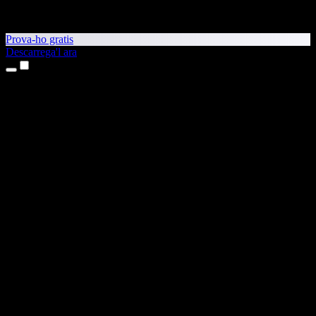
Prova-ho gratis
Descarrega'l ara
Productes
Text a veu
Aplicacions per a iPhone i iPad
Aplicació per a Android
Extensió per al Chrome
Extensió per a l'Edge
Aplicació web
Aplicació per al Mac
Aplicació per al Windows