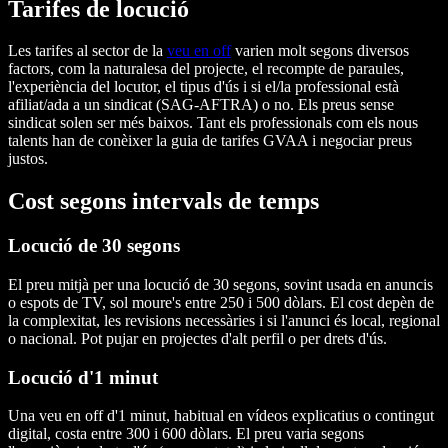
Tarifes de locució
Les tarifes al sector de la
veu en off
varien molt segons diversos
factors, com la naturalesa del projecte, el recompte de paraules,
l'experiència del locutor, el tipus d'ús i si el/la professional està
afiliat/ada a un sindicat (SAG-AFTRA) o no. Els preus sense
sindicat solen ser més baixos. Tant els professionals com els nous
talents han de conèixer la guia de tarifes GVAA i negociar preus
justos.
Cost segons intervals de temps
Locució de 30 segons
El preu mitjà per una locució de 30 segons, sovint usada en anuncis
o espots de TV, sol moure's entre 250 i 500 dòlars. El cost depèn de
la complexitat, les revisions necessàries i si l'anunci és local, regional
o nacional. Pot pujar en projectes d'alt perfil o per drets d'ús.
Locució d'1 minut
Una veu en off d'1 minut, habitual en vídeos explicatius o contingut
digital, costa entre 300 i 600 dòlars. El preu varia segons