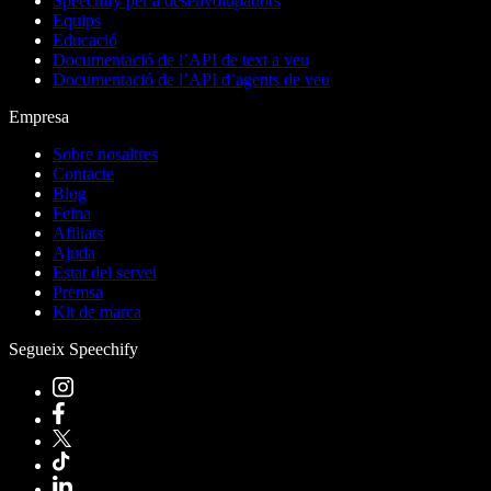
Speechify per a desenvolupadors
Equips
Educació
Documentació de l’API de text a veu
Documentació de l’API d’agents de veu
Empresa
Sobre nosaltres
Contacte
Blog
Feina
Afiliats
Ajuda
Estat del servei
Premsa
Kit de marca
Segueix Speechify