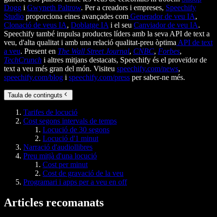
Dogg
i
Gwyneth Paltrow
. Per a creadors i empreses,
Speechify
Studio
proporciona eines avançades com
Generador de veu IA
,
Clonació de veus IA
,
Doblatge IA
i el seu
Canviador de veu IA
.
Speechify també impulsa productes líders amb la seva API de text a
veu, d'alta qualitat i amb una relació qualitat-preu òptima
API de text
a veu
. Present en
The Wall Street Journal
,
CNBC
,
Forbes
,
TechCrunch
i altres mitjans destacats, Speechify és el proveïdor de
text a veu més gran del món. Visiteu
speechify.com/news
,
speechify.com/blog
i
speechify.com/press
per saber-ne més.
Taula de continguts
Tarifes de locució
Cost segons intervals de temps
Locució de 30 segons
Locució d'1 minut
Narració d'audiollibres
Preu mitjà d'una locució
Cost per minut
Cost de gravació de la veu
Programari i apps per a veu en off
Articles recomanats