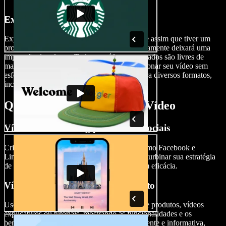
Exporte Seu Anúncio em Vídeo
Exporte seu anúncio em vídeo com facilidade assim que tiver um
produto final refinado e profissional, que certamente deixará uma
impressão duradoura. Todos os vídeos exportados são livres de
marcas d'água. Você também pode redimensionar seu vídeo sem
esforço para garantir que ele esteja pronto para diversos formatos,
incluindo banners.
Quando Usar Anúncios em Vídeo
Vídeos de Marketing para Redes Sociais
Crie anúncios em vídeo para redes sociais como Facebook e
LinkedIn, ou até mesmo para televisão, para turbinar sua estratégia
de marketing e alcançar seu público-alvo com eficácia.
Vídeos de Demonstração de Produto
Use anúncios em vídeo para demonstração de produtos, vídeos
explicativos ou tutoriais, mostrando as funcionalidades e os
benefícios do seu produto de maneira envolvente e informativa,