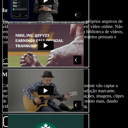
Importe Seu Vídeo
Toque em Imagens/Vídeos para importar seus próprios arquivos de
vídeo ou recursos para o criador de anúncios em vídeo online. Não
tem conteúdo? Sem problemas. Explore nossa biblioteca de vídeos,
repleta de conteúdos que você pode usar em projetos pessoais e
comerciais.
Monte Seu Anúncio em Vídeo
Crie anúncios visualmente atraentes que certamente vão captar a
atenção do seu público, adicionando uma introdução marcante,
fontes de alta qualidade, efeitos de texto, transições, imagens, clipes
de vídeo, música de fundo, narração por IA e muito mais, dando
vida à sua visão e à sua estratégia de marketing.