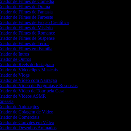
riador de Filmes de Comédia
riador de Filmes de Drama
riador de Filmes de Fantasia
riador de Filmes de Faroeste
riador de Filmes de Ficção Científica
riador de Filmes de Mistério
riador de Filmes de Romance
riador de Filmes de Suspense
riador de Filmes de Terror
riador de Filmes em Família
riador de Intros
riador de Outros
riador de Reels do Instagram
riador de Videoclipes Musicais
riador de Vlogs
riador de Vídeo com Narração
riador de Vídeo de Perguntas e Respostas
riador de Vídeo de Tour pela Casa
riador de Vídeos ASMR
ineasta
riador de Animações
riador de Colagem de Vídeo
riador de Comerciais
riador de Convites em Vídeo
riador de Desenhos Animados