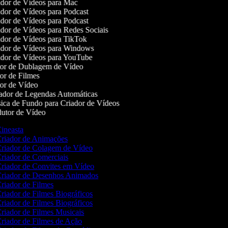
dor de Vídeos para Mac
dor de Vídeos para Podcast
dor de Vídeos para Podcast
dor de Vídeos para Redes Sociais
dor de Vídeos para TikTok
dor de Vídeos para Windows
dor de Vídeos para YouTube
or de Dublagem de Vídeo
or de Filmes
or de Vídeo
dor de Legendas Automáticas
ca de Fundo para Criador de Vídeos
utor de Vídeo
ineasta
riador de Animações
riador de Colagem de Vídeo
riador de Comerciais
riador de Convites em Vídeo
riador de Desenhos Animados
riador de Filmes
riador de Filmes Biográficos
riador de Filmes Biográficos
riador de Filmes Musicais
riador de Filmes de Ação