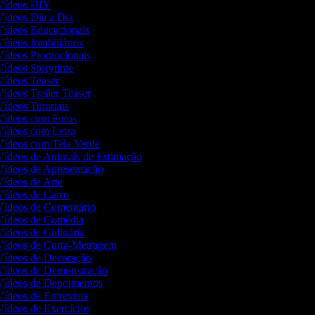
 Vídeos DIY
 Vídeos Dia a Dia
 Vídeos Educacionais
Vídeos Imobiliários
 Vídeos Promocionais
 Vídeos Storytime
 Vídeos Teaser
Vídeos Trailer Teaser
Vídeos Tutoriais
 Vídeos com Fotos
 Vídeos com Letra
 Vídeos com Tela Verde
 Vídeos de Animais de Estimação
 Vídeos de Apresentação
 Vídeos de Arte
 Vídeos de Carro
 Vídeos de Comentário
 Vídeos de Comédia
 Vídeos de Culinária
 Vídeos de Curta-Metragem
 Vídeos de Decoração
 Vídeos de Demonstração
 Vídeos de Depoimentos
Vídeos de Entrevista
 Vídeos de Exercícios