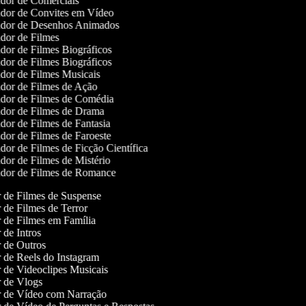
dor de Comerciais
dor de Convites em Vídeo
dor de Desenhos Animados
dor de Filmes
dor de Filmes Biográficos
dor de Filmes Biográficos
dor de Filmes Musicais
dor de Filmes de Ação
dor de Filmes de Comédia
dor de Filmes de Drama
dor de Filmes de Fantasia
dor de Filmes de Faroeste
dor de Filmes de Ficção Científica
dor de Filmes de Mistério
dor de Filmes de Romance
or de Filmes de Suspense
r de Filmes de Terror
r de Filmes em Família
r de Intros
or de Outros
r de Reels do Instagram
r de Videoclipes Musicais
or de Vlogs
or de Vídeo com Narração