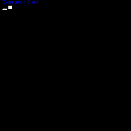
Experimente Grátis
Produtos
Texto para Fala
Apps para iPhone e iPad
App para Android
Extensão para Chrome
Extensão para Edge
App Web
App para Mac
App para Windows
Gerador de Voz com IA
Dublagem de Voz
Dublagem