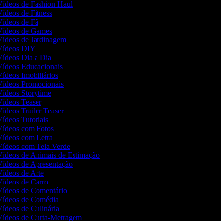
 Vídeos de Fashion Haul
Vídeos de Fitness
 Vídeos de Fã
 Vídeos de Games
 Vídeos de Jardinagem
 Vídeos DIY
 Vídeos Dia a Dia
 Vídeos Educacionais
Vídeos Imobiliários
 Vídeos Promocionais
 Vídeos Storytime
 Vídeos Teaser
Vídeos Trailer Teaser
Vídeos Tutoriais
 Vídeos com Fotos
 Vídeos com Letra
 Vídeos com Tela Verde
 Vídeos de Animais de Estimação
 Vídeos de Apresentação
 Vídeos de Arte
 Vídeos de Carro
 Vídeos de Comentário
 Vídeos de Comédia
 Vídeos de Culinária
 Vídeos de Curta-Metragem