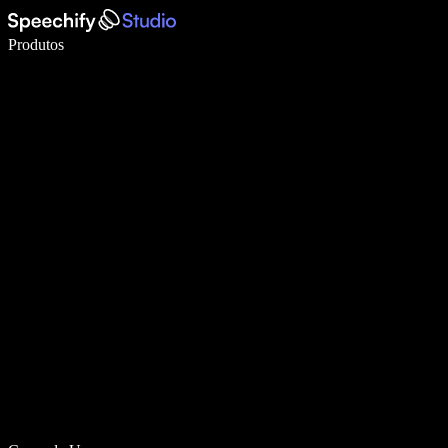
Escreva 5× mais rápido com digitação por voz
Produtos
Saiba mais