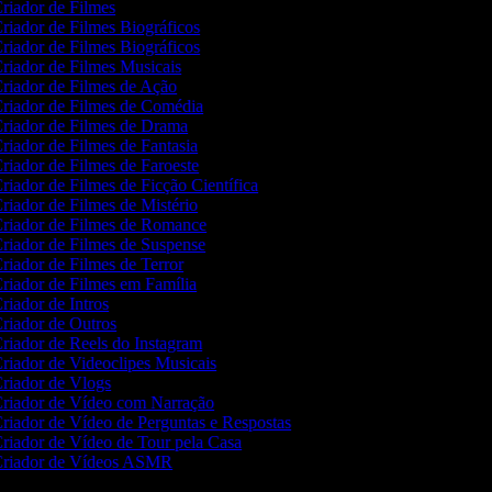
riador de Filmes
riador de Filmes Biográficos
riador de Filmes Biográficos
riador de Filmes Musicais
riador de Filmes de Ação
riador de Filmes de Comédia
riador de Filmes de Drama
riador de Filmes de Fantasia
riador de Filmes de Faroeste
riador de Filmes de Ficção Científica
riador de Filmes de Mistério
riador de Filmes de Romance
riador de Filmes de Suspense
riador de Filmes de Terror
riador de Filmes em Família
riador de Intros
riador de Outros
riador de Reels do Instagram
riador de Videoclipes Musicais
riador de Vlogs
riador de Vídeo com Narração
riador de Vídeo de Perguntas e Respostas
riador de Vídeo de Tour pela Casa
riador de Vídeos ASMR