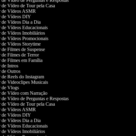
r de Vídeo de Perguntas e Respostas
or de Vídeo de Tour pela Casa
or de Vídeos ASMR
or de Vídeos DIY
or de Vídeos Dia a Dia
or de Vídeos Educacionais
r de Vídeos Imobiliários
or de Vídeos Promocionais
or de Vídeos Storytime
or de Filmes de Suspense
r de Filmes de Terror
r de Filmes em Família
r de Intros
or de Outros
r de Reels do Instagram
r de Videoclipes Musicais
or de Vlogs
or de Vídeo com Narração
r de Vídeo de Perguntas e Respostas
or de Vídeo de Tour pela Casa
or de Vídeos ASMR
or de Vídeos DIY
or de Vídeos Dia a Dia
or de Vídeos Educacionais
r de Vídeos Imobiliários