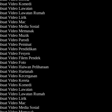
uat Video Komedi
uat Video Lawatan
uat Video Lawatan Rumah
uat Video Lirik
uat Video Mac
uat Video Media Sosial
uat Video Memasak
uat Video Muzik
uat Video Parodi
uat Video Peminat
uat Video Pendidikan
uat Video Fesyen
uat Video Filem Pendek
uat Video Foto
uat Video Haiwan Peliharaan
uat Video Hartanah
uat Video Kecergasan
uat Video Kereta
uat Video Komedi
uat Video Lawatan
uat Video Lawatan Rumah
uat Video Lirik
uat Video Mac
uat Video Media Sosial
uat Video Memasak