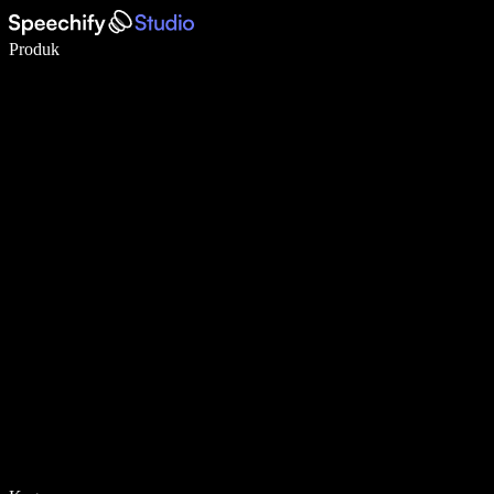
Tulis 5× lebih pantas dengan menaip menggunakan suara
Produk
Ketahui Lebih Lanjut