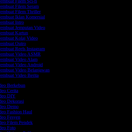
embuat Filem Sci-fi
embuat Filem Seram
embuat Filem Thriller
embuat Iklan Komersial
embuat Intro
embuat Jemputan Video
embuat Kartun
embuat Kolaj Video
embuat Outro
embuat Reels Instagram
embuat Video ASMR
embuat Video Alam
embuat Video Android
embuat Video Belanjawan
embuat Video Berita
ideo Berkebun
deo Cerita
ideo DIY
ideo Dekorasi
ideo Demo
ideo Fashion Haul
ideo Fesyen
ideo Filem Pendek
ideo Foto