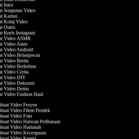
at Intro
at Jemputan Video
at Kartun
at Kolaj Video
at Outro
at Reels Instagram
uat Video ASMR
at Video Alam
at Video Android
at Video Belanjawan
at Video Berita
at Video Berkebun
at Video Cerita
at Video DIY
at Video Dekorasi
at Video Demo
at Video Fashion Haul
uat Video Fesyen
uat Video Filem Pendek
uat Video Foto
uat Video Haiwan Peliharaan
uat Video Hartanah
uat Video Kecergasan
uat Video Kereta