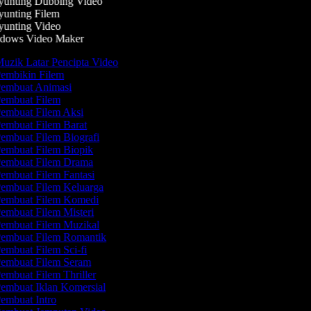
unting Dubbing Video
unting Filem
unting Video
ows Video Maker
uzik Latar Pencipta Video
embikin Filem
embuat Animasi
embuat Filem
embuat Filem Aksi
embuat Filem Barat
embuat Filem Biografi
embuat Filem Biopik
embuat Filem Drama
embuat Filem Fantasi
embuat Filem Keluarga
embuat Filem Komedi
embuat Filem Misteri
embuat Filem Muzikal
embuat Filem Romantik
embuat Filem Sci-fi
embuat Filem Seram
embuat Filem Thriller
embuat Iklan Komersial
embuat Intro