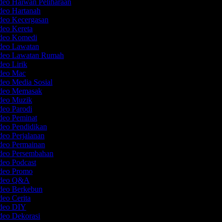
deo Haiwan Peliharaan
ideo Hartanah
ideo Kecergasan
ideo Kereta
ideo Komedi
ideo Lawatan
ideo Lawatan Rumah
deo Lirik
ideo Mac
deo Media Sosial
ideo Memasak
ideo Muzik
deo Parodi
ideo Peminat
ideo Pendidikan
deo Perjalanan
ideo Permainan
ideo Persembahan
ideo Podcast
ideo Promo
Video Q&A
ideo Berkebun
deo Cerita
ideo DIY
ideo Dekorasi