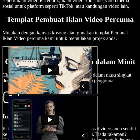
seperti iklan video Facebook, iklan video YouTube, video media
sosial untuk platform seperti TikTok, atau kandungan video lain.
Templat Pembuat Iklan Video Percuma
Mulakan dengan kanvas kosong atau gunakan templat Pembuat
Iklan Video percuma kami untuk memulakan projek anda.
Cara Membuat Iklan Video dalam Minit
Cipta iklan video yang menarik dan berkesan dalam masa singkat
dengan pembuat iklan video kami yang mesra pengguna.
Import Video Anda
Klik Imej/Video untuk memuat naik fail atau aset video anda sendiri
ke dalam pembuat iklan video dalam talian ini. Tiada rakaman?
Tiada hal. Terokai pustaka rakaman stok kami yang penuh dengan