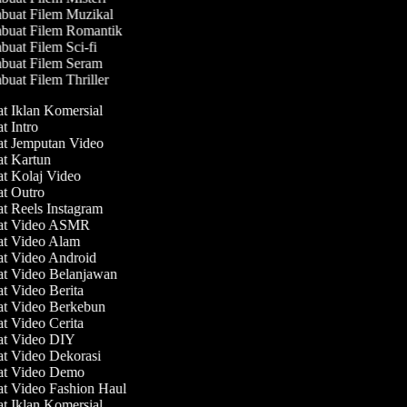
uat Filem Muzikal
uat Filem Romantik
uat Filem Sci-fi
uat Filem Seram
uat Filem Thriller
at Iklan Komersial
at Intro
at Jemputan Video
at Kartun
at Kolaj Video
at Outro
at Reels Instagram
uat Video ASMR
at Video Alam
at Video Android
at Video Belanjawan
at Video Berita
at Video Berkebun
at Video Cerita
at Video DIY
at Video Dekorasi
at Video Demo
at Video Fashion Haul
at Iklan Komersial