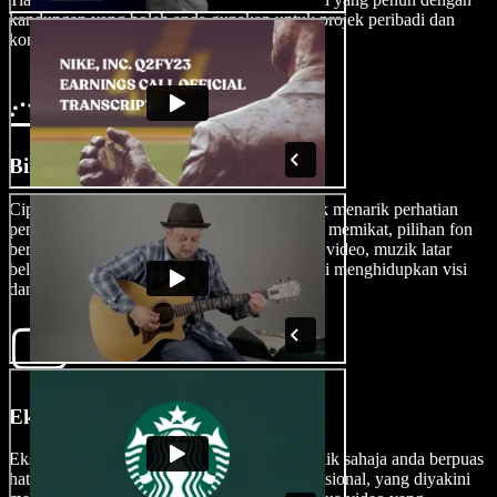
kandungan yang boleh anda gunakan untuk projek peribadi dan
komersial.
Bina Iklan Video Anda
Cipta iklan yang sedap dipandang mata untuk menarik perhatian
penonton anda dengan menambah intro yang memikat, pilihan fon
berkualiti tinggi, efek teks, transisi, imej, klip video, muzik latar
belakang, AI voice over, dan banyak lagi bagi menghidupkan visi
dan strategi pemasaran unik anda.
Eksport Iklan Video Anda
Eksport iklan video anda dengan mudah sebaik sahaja anda berpuas
hati dengan hasil akhir yang kemas dan profesional, yang diyakini