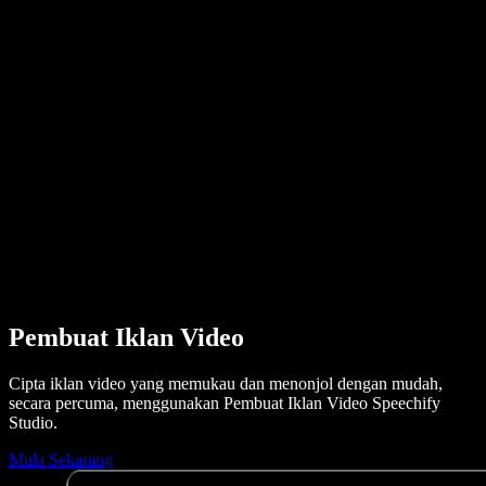
Kisah Pengguna
Baca Google Docs dengan Kuat
Kajian Kes B2B
Penukar Suara AI
Ulasan
Aplikasi yang Membacakan Teks
Media
Bacakan untuk Saya
Pembaca Teks kepada Pertuturan
Enterprise
Hubungi Jualan
Speechify untuk Enterprise & EDU
Speechify untuk Kebolehcapaian di Tempat Kerja
Speechify untuk DSA
Ejen Suara SIMBA
Speechify untuk Pembangun
Pembuat Iklan Video
Cipta iklan video yang memukau dan menonjol dengan mudah,
secara percuma, menggunakan Pembuat Iklan Video Speechify
Studio.
Mula Sekarang