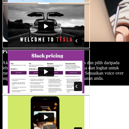
Pustaka Audio
Akses pustaka muzik latar belakang yang luas dan pilih daripada
lebih 200 AI voice over dalam pelbagai bahasa dan loghat untuk
meningkatkan kualiti audio iklan video anda. Sesuaikan voice over
supaya benar-benar serasi dengan audiens sasaran anda.