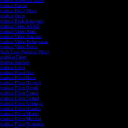
embuat Jemputan Video
embuat Kartun
embuat Kolaj Video
embuat Outro
embuat Reels Instagram
embuat Video ASMR
embuat Video Alam
embuat Video Android
embuat Video Belanjawan
embuat Video Berita
uzik Latar Pencipta Video
embikin Filem
embuat Animasi
embuat Filem
embuat Filem Aksi
embuat Filem Barat
embuat Filem Biografi
embuat Filem Biopik
embuat Filem Drama
embuat Filem Fantasi
embuat Filem Keluarga
embuat Filem Komedi
embuat Filem Misteri
embuat Filem Muzikal
embuat Filem Romantik