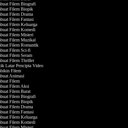
uat Filem Biografi
uat Filem Biopik
uat Filem Drama
uat Filem Fantasi
uat Filem Keluarga
uat Filem Komedi
uat Filem Misteri
uat Filem Muzikal
uat Filem Romantik
uat Filem Sci-fi
uat Filem Seram
uat Filem Thriller
k Latar Pencipta Video
ikin Filem
uat Animasi
uat Filem
uat Filem Aksi
uat Filem Barat
uat Filem Biografi
uat Filem Biopik
uat Filem Drama
uat Filem Fantasi
uat Filem Keluarga
uat Filem Komedi
uat Filem Misteri