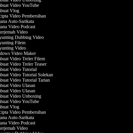
uat Video YouTube
uat Vlog
ipta Video Pembersihan
ana Auto-Sarikata
ana Video Podcast
erjemah Video
unting Dubbing Video
unting Filem
unting Video
ows Video Maker
uat Video Treler Filem
uat Video Treler Teaser
uat Video Tutorial
uat Video Tutorial Solekan
uat Video Tutorial Tarian
uat Video Ulasan
uat Video Ulasan
uat Video Unboxing
uat Video YouTube
uat Vlog
ipta Video Pembersihan
ana Auto-Sarikata
ana Video Podcast
erjemah Video