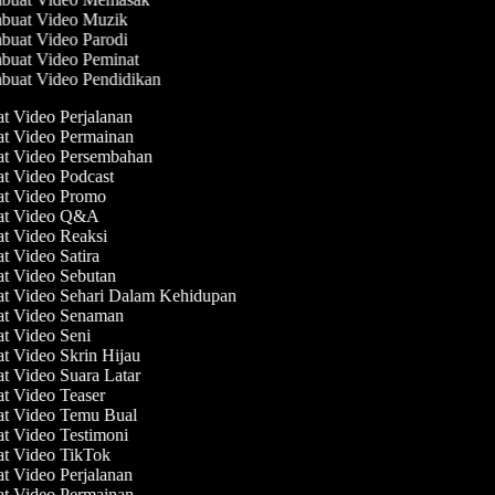
uat Video Muzik
uat Video Parodi
uat Video Peminat
uat Video Pendidikan
at Video Perjalanan
at Video Permainan
at Video Persembahan
at Video Podcast
at Video Promo
uat Video Q&A
at Video Reaksi
at Video Satira
at Video Sebutan
at Video Sehari Dalam Kehidupan
at Video Senaman
at Video Seni
at Video Skrin Hijau
at Video Suara Latar
at Video Teaser
at Video Temu Bual
at Video Testimoni
at Video TikTok
at Video Perjalanan
at Video Permainan