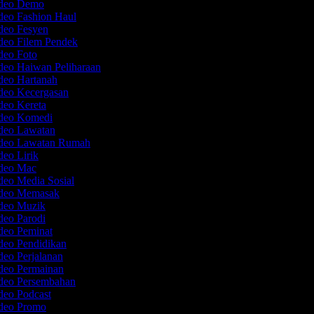
ideo Demo
ideo Fashion Haul
ideo Fesyen
ideo Filem Pendek
ideo Foto
deo Haiwan Peliharaan
ideo Hartanah
ideo Kecergasan
ideo Kereta
ideo Komedi
ideo Lawatan
ideo Lawatan Rumah
deo Lirik
ideo Mac
deo Media Sosial
ideo Memasak
ideo Muzik
deo Parodi
ideo Peminat
ideo Pendidikan
deo Perjalanan
ideo Permainan
ideo Persembahan
ideo Podcast
ideo Promo