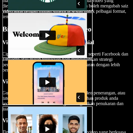
mampu meninggalkan kesan mendalam. Semua video yang
dieksport adalah bebas watermark. Anda juga boleh mengubah saiz
video anda dengan mudah supaya ia sesuai untuk pelbagai format,
termasuk iklan banner.
Bila Untuk Guna Iklan Video
Video Pemasaran untuk Media Sosial
Cipta iklan video untuk platform media sosial seperti Facebook dan
LinkedIn atau malah televisyen bagi mengukuhkan strategi
pemasaran anda dan menjangkau audiens sasaran dengan lebih
berkesan.
Video Demo Produk
Gunakan iklan video untuk demo produk, video penerangan, atau
tutorial dengan mempamerkan ciri dan kelebihan produk anda
secara informatif dan menarik bagi meningkatkan penukaran dan
jualan.
Video Promosi Acara
Tingkatkan promosi acara anda dengan iklan video yang berkuasa,