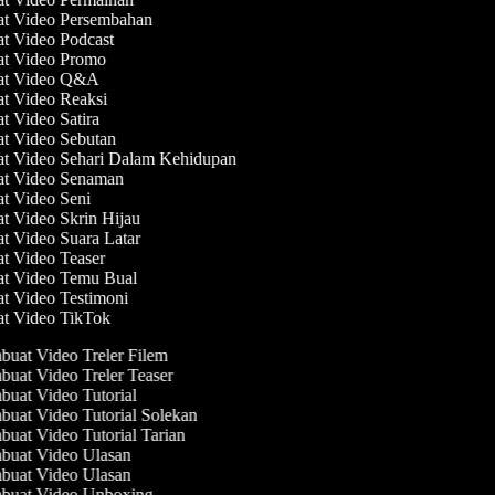
at Video Persembahan
at Video Podcast
at Video Promo
uat Video Q&A
at Video Reaksi
at Video Satira
at Video Sebutan
at Video Sehari Dalam Kehidupan
at Video Senaman
at Video Seni
at Video Skrin Hijau
at Video Suara Latar
at Video Teaser
at Video Temu Bual
at Video Testimoni
at Video TikTok
uat Video Treler Filem
uat Video Treler Teaser
uat Video Tutorial
uat Video Tutorial Solekan
uat Video Tutorial Tarian
uat Video Ulasan
uat Video Ulasan
uat Video Unboxing