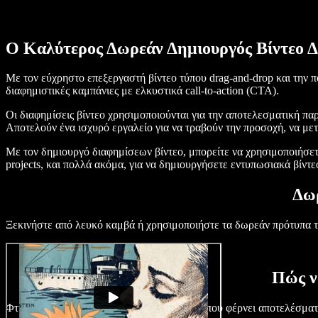
Ο Καλύτερος Δωρεάν Δημιουργός Βίντεο 
Με τον εύχρηστο επεξεργαστή βίντεο τύπου drag-and-drop και την πο
διαφημιστικές καμπάνιες με ελκυστικά call-to-action (CTA).
Οι διαφημίσεις βίντεο χρησιμοποιούνται για την αποτελεσματική π
Αποτελούν ένα ισχυρό εργαλείο για να τραβούν την προσοχή, να μ
Με τον δημιουργό διαφημίσεων βίντεο, μπορείτε να χρησιμοποιήσετε
projects, και πολλά ακόμα, για να δημιουργήσετε εντυπωσιακά βίντεο
Δωρ
Ξεκινήστε από λευκό καμβά ή χρησιμοποιήστε τα δωρεάν πρότυπα τ
Πώς ν
Φτιάξτε μια εντυπωσιακή διαφήμιση βίντεο που φέρνει αποτελέσματ