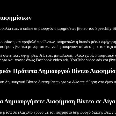
Διαφημίσεων
ικιλία εφέ, ο online δημιουργός διαφημίσεων βίντεο του Speechify S
αρουσίαση και προβολή προϊόντων, υπηρεσιών ή brands μέσω αφήγησης
εταφέρουν βασικά μηνύματα και να δημιουργούν σύνδεση με το στοχε
 φωνητικές αφηγήσεις AI, εφέ, μεταβάσεις, υλικό χωρίς πνευματικά 
 για καμπάνιες όπως Facebook video ads, YouTube video ads και βίντε
εάν Πρότυπα Δημιουργού Βίντεο Διαφημί
ου Δημιουργού Βίντεο Διαφημίσεων για να δώσετε ώθηση στο έργο σ
α Δημιουργήσετε Διαφήμιση Βίντεο σε Λίγα
α μέσα σε ελάχιστο χρόνο με τον εύχρηστο δημιουργό διαφημίσεων β