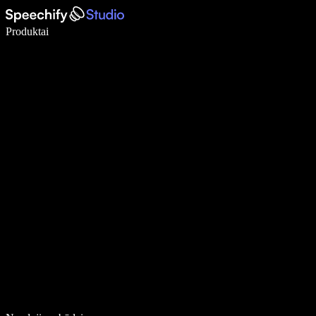
Rašykite 5× greičiau naudodami diktavimą balsu
Produktai
Sužinokite daugiau