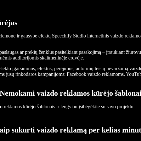
rėjas
emone ir gausybe efektų Speechify Studio internetinis vaizdo reklamos 
s, paslaugas ar prekių ženklus pasitelkiant pasakojimą – įtraukiant žiūr
linėmis auditorijomis skaitmeninėje erdvėje.
elekto įgarsinimus, efektus, perėjimus, autorinių teisių nevaržomą vaiz
rašams jūsų rinkodaros kampanijoms: Facebook vaizdo reklamoms, YouTub
Nemokami vaizdo reklamos kūrėjo šablona
reklamos kūrėjo šablonais ir lengviau įsibėgėkite su savo projektu.
aip sukurti vaizdo reklamą per kelias minut