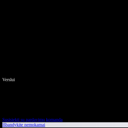
Verslui
Susisiekti su pardavimų komanda
Išbandykite nemokamai