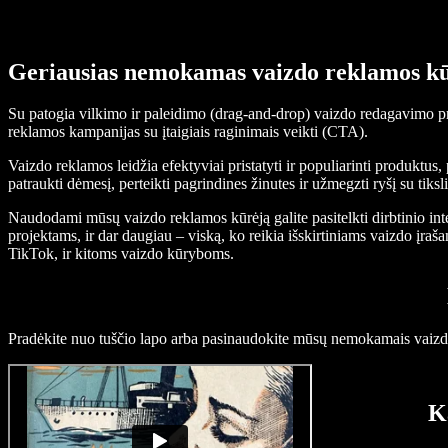
Geriausias nemokamas vaizdo reklamos kū
Su patogia vilkimo ir paleidimo (drag-and-drop) vaizdo redagavimo pri
reklamos kampanijas su įtaigiais raginimais veikti (CTA).
Vaizdo reklamos leidžia efektyviai pristatyti ir populiarinti produktu
patraukti dėmesį, perteikti pagrindines žinutes ir užmegzti ryšį su tiks
Naudodami mūsų vaizdo reklamos kūrėją galite pasitelkti dirbtinio int
projektams, ir dar daugiau – viską, ko reikia išskirtiniams vaizdo į
TikTok, ir kitoms vaizdo kūryboms.
Pradėkite nuo tuščio lapo arba pasinaudokite mūsų nemokamais vaizdo 
K