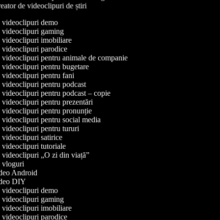
ator de videoclipuri de știri
de videoclipuri demo
e videoclipuri gaming
e videoclipuri imobiliare
e videoclipuri parodice
e videoclipuri pentru animale de companie
e videoclipuri pentru bugetare
e videoclipuri pentru fani
e videoclipuri pentru podcast
e videoclipuri pentru podcast – copie
e videoclipuri pentru prezentări
e videoclipuri pentru pronunție
e videoclipuri pentru social media
e videoclipuri pentru tururi
e videoclipuri satirice
e videoclipuri tutoriale
e videoclipuri „O zi din viață”
e vloguri
video Android
video DIY
de videoclipuri demo
e videoclipuri gaming
e videoclipuri imobiliare
e videoclipuri parodice