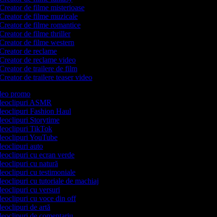
Creator de filme misterioase
Creator de filme muzicale
Creator de filme romantice
Creator de filme thriller
Creator de filme western
Creator de reclame
Creator de reclame video
Creator de trailere de film
Creator de trailere teaser video
video promo
videoclipuri ASMR
ideoclipuri Fashion Haul
ideoclipuri Storytime
ideoclipuri TikTok
ideoclipuri YouTube
ideoclipuri auto
ideoclipuri cu ecran verde
deoclipuri cu natură
deoclipuri cu testimoniale
deoclipuri cu tutoriale de machiaj
deoclipuri cu versuri
deoclipuri cu voce din off
deoclipuri de artă
ideoclipuri de comentariu