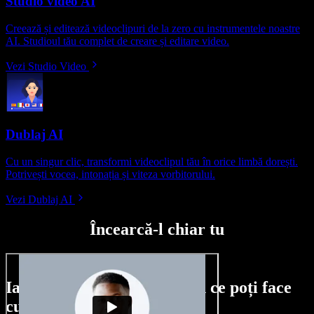
Studio video AI
Creează și editează videoclipuri de la zero cu instrumentele noastre
AI. Studioul tău complet de creare și editare video.
Vezi Studio Video
Dublaj AI
Cu un singur clic, transformi videoclipul tău în orice limbă dorești.
Potrivești vocea, intonația și viteza vorbitorului.
Vezi Dublaj AI
Încearcă-l chiar tu
Iată doar o mică mostră din ce poți face
cu Speechify Studio.