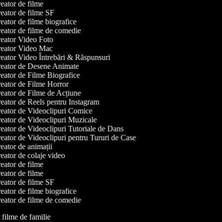
eator de filme
eator de filme SF
ator de filme biografice
eator de filme de comedie
eator Video Foto
eator Video Mac
eator Video Întrebări & Răspunsuri
eator de Desene Animate
eator de Filme Biografice
eator de Filme Horror
eator de Filme de Acțiune
eator de Reels pentru Instagram
eator de Videoclipuri Comice
eator de Videoclipuri Muzicale
eator de Videoclipuri Tutoriale de Dans
eator de Videoclipuri pentru Tururi de Case
ator de animații
ator de colaje video
eator de filme
eator de filme
eator de filme SF
ator de filme biografice
eator de filme de comedie
e filme de familie