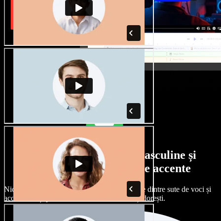
Selecție largă de voci masculine și
feminine, cu tot felul de accente
Niciun proiect nu trebuie să sune la fel. Alege dintre sute de voci și
accente AI și personalizează-le exact cum îți dorești.