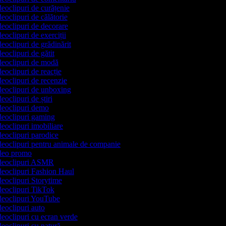
deoclipuri de curățenie
deoclipuri de călătorie
ideoclipuri de decorare
deoclipuri de exerciții
deoclipuri de grădinărit
deoclipuri de gătit
ideoclipuri de modă
deoclipuri de reacție
ideoclipuri de recenzie
ideoclipuri de unboxing
deoclipuri de știri
ideoclipuri demo
ideoclipuri gaming
deoclipuri imobiliare
ideoclipuri parodice
ideoclipuri pentru animale de companie
video promo
videoclipuri ASMR
ideoclipuri Fashion Haul
ideoclipuri Storytime
ideoclipuri TikTok
ideoclipuri YouTube
ideoclipuri auto
ideoclipuri cu ecran verde
deoclipuri cu natură