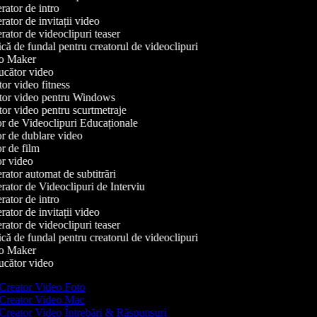
ator de intro
tor de invitații video
ator de videoclipuri teaser
ă de fundal pentru creatorul de videoclipuri
o Maker
cător video
or video fitness
or video pentru Windows
or video pentru scurtmetraje
r de Videoclipuri Educaționale
r de dublare video
r de film
r video
ator automat de subtitrări
ator de Videoclipuri de Interviu
ator de intro
tor de invitații video
ator de videoclipuri teaser
ă de fundal pentru creatorul de videoclipuri
o Maker
cător video
Creator Video Foto
Creator Video Mac
Creator Video Întrebări & Răspunsuri