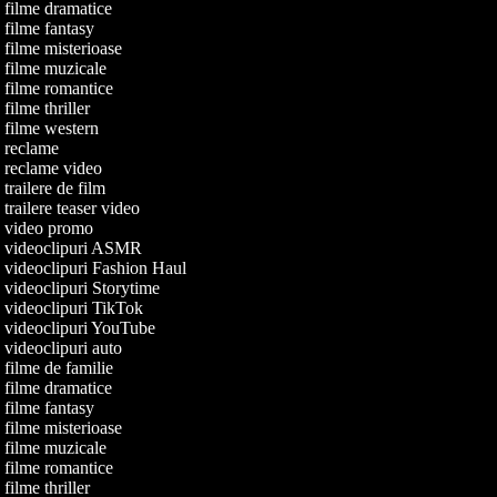
e filme dramatice
e filme fantasy
e filme misterioase
e filme muzicale
e filme romantice
 filme thriller
e filme western
de reclame
de reclame video
e trailere de film
e trailere teaser video
de video promo
de videoclipuri ASMR
e videoclipuri Fashion Haul
e videoclipuri Storytime
e videoclipuri TikTok
de videoclipuri YouTube
e videoclipuri auto
e filme de familie
e filme dramatice
e filme fantasy
e filme misterioase
e filme muzicale
e filme romantice
 filme thriller