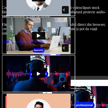
Creează voci din off, adaugă imagini, audio și videoclipuri stock
fără drepturi de autor, clonează-ți vocea și finalizează proiecte audio-
video complete și spectaculoase.
Fără curba clasică de învățare și cu totul accesibil direct din browser,
creatorii de conținut pot depăși limitele obișnuite și pot da viață
tuturor ideilor lor creative.
Deschide Studio