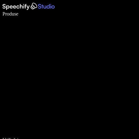
Scrie de 5× mai repede cu dictarea vocală
Produse
Află mai multe