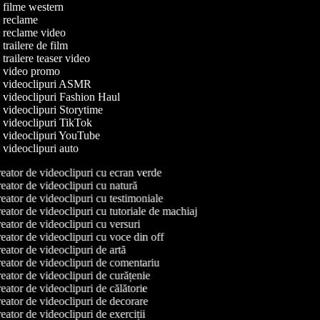
e filme western
de reclame
de reclame video
e trailere de film
e trailere teaser video
de video promo
de videoclipuri ASMR
e videoclipuri Fashion Haul
e videoclipuri Storytime
e videoclipuri TikTok
de videoclipuri YouTube
e videoclipuri auto
ator de videoclipuri cu ecran verde
ator de videoclipuri cu natură
ator de videoclipuri cu testimoniale
ator de videoclipuri cu tutoriale de machiaj
ator de videoclipuri cu versuri
ator de videoclipuri cu voce din off
ator de videoclipuri de artă
eator de videoclipuri de comentariu
ator de videoclipuri de curățenie
ator de videoclipuri de călătorie
ator de videoclipuri de decorare
ator de videoclipuri de exerciții