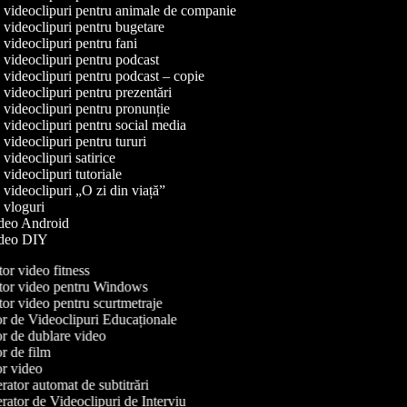
e videoclipuri pentru animale de companie
e videoclipuri pentru bugetare
e videoclipuri pentru fani
e videoclipuri pentru podcast
e videoclipuri pentru podcast – copie
e videoclipuri pentru prezentări
e videoclipuri pentru pronunție
e videoclipuri pentru social media
e videoclipuri pentru tururi
e videoclipuri satirice
e videoclipuri tutoriale
e videoclipuri „O zi din viață”
e vloguri
video Android
video DIY
or video fitness
or video pentru Windows
or video pentru scurtmetraje
r de Videoclipuri Educaționale
r de dublare video
r de film
r video
ator automat de subtitrări
ator de Videoclipuri de Interviu