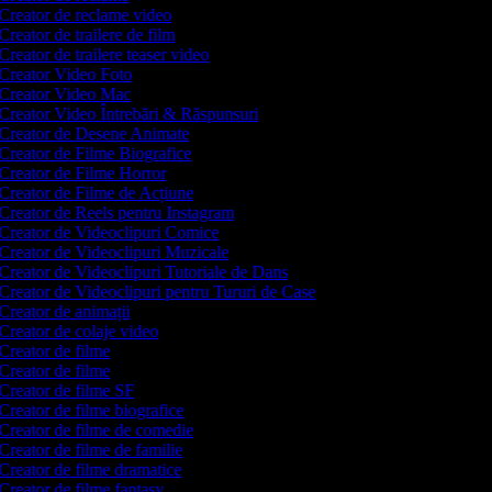
Creator de reclame video
Creator de trailere de film
Creator de trailere teaser video
Creator Video Foto
Creator Video Mac
Creator Video Întrebări & Răspunsuri
Creator de Desene Animate
Creator de Filme Biografice
Creator de Filme Horror
Creator de Filme de Acțiune
Creator de Reels pentru Instagram
Creator de Videoclipuri Comice
Creator de Videoclipuri Muzicale
Creator de Videoclipuri Tutoriale de Dans
Creator de Videoclipuri pentru Tururi de Case
Creator de animații
Creator de colaje video
Creator de filme
Creator de filme
Creator de filme SF
Creator de filme biografice
Creator de filme de comedie
Creator de filme de familie
Creator de filme dramatice
Creator de filme fantasy