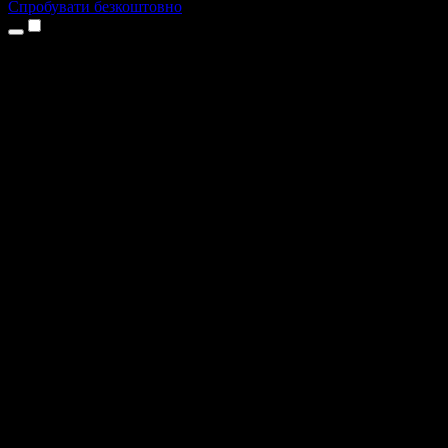
Спробувати безкоштовно
Продукти
Текст у мовлення
Додатки для iPhone та iPad
Додаток для Android
Розширення для Chrome
Розширення для Edge
Вебдодаток
Додаток для Mac
Додаток для Windows
ШІ-генератор голосу
Озвучення
Дубляж