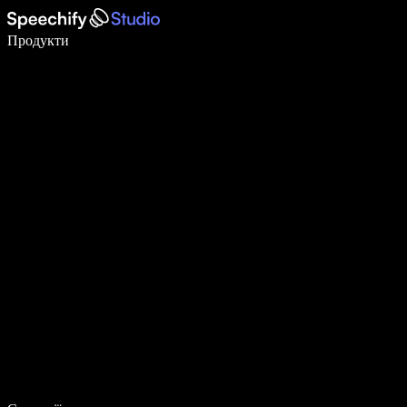
Пишіть у 5 разів швидше за допомогою голосового введення
Продукти
Дізнатися більше