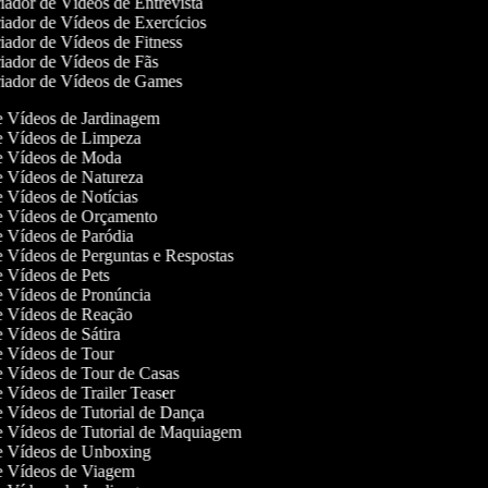
ador de Vídeos de Entrevista
ador de Vídeos de Exercícios
ador de Vídeos de Fitness
iador de Vídeos de Fãs
iador de Vídeos de Games
de Vídeos de Jardinagem
de Vídeos de Limpeza
de Vídeos de Moda
de Vídeos de Natureza
de Vídeos de Notícias
de Vídeos de Orçamento
de Vídeos de Paródia
de Vídeos de Perguntas e Respostas
de Vídeos de Pets
de Vídeos de Pronúncia
de Vídeos de Reação
de Vídeos de Sátira
de Vídeos de Tour
de Vídeos de Tour de Casas
de Vídeos de Trailer Teaser
de Vídeos de Tutorial de Dança
de Vídeos de Tutorial de Maquiagem
de Vídeos de Unboxing
de Vídeos de Viagem