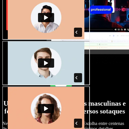
Uma ampla seleção de vozes masculinas e
femininas, com os mais diversos sotaques
Nenhum projeto precisa soar igual ao outro. Escolha entre centenas
de vozes de IA e sotaques e ajuste tudo nos mínimos detalhes.