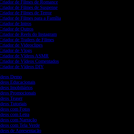
Criador de Filmes de Romance
Criador de Filmes de Suspense
Criador de Filmes de Terror
Criador de Filmes para a Família
Criador de Intros
Criador de Outros
Criador de Reels do Instagram
Criador de Trailers de Filmes
Criador de Videoclipes
Criador de Vlogs
Criador de Vídeos ASMR
Criador de Vídeos Comentados
Criador de Vídeos DIY
Vídeos Demo
Vídeos Educacionais
ídeos Imobiliários
Vídeos Promocionais
Vídeos Teaser
ídeos Tutoriais
Vídeos com Fotos
Vídeos com Letra
Vídeos com Narração
Vídeos com Tela Verde
Vídeos de Apresentação