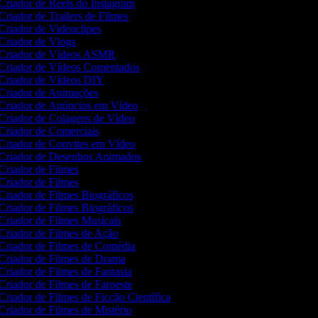
Criador de Reels do Instagram
Criador de Trailers de Filmes
Criador de Videoclipes
Criador de Vlogs
Criador de Vídeos ASMR
Criador de Vídeos Comentados
Criador de Vídeos DIY
Criador de Animações
Criador de Anúncios em Vídeo
Criador de Colagens de Vídeo
Criador de Comerciais
Criador de Convites em Vídeo
Criador de Desenhos Animados
Criador de Filmes
Criador de Filmes
Criador de Filmes Biográficos
Criador de Filmes Biográficos
Criador de Filmes Musicais
Criador de Filmes de Ação
Criador de Filmes de Comédia
Criador de Filmes de Drama
Criador de Filmes de Fantasia
Criador de Filmes de Faroeste
Criador de Filmes de Ficção Científica
Criador de Filmes de Mistério