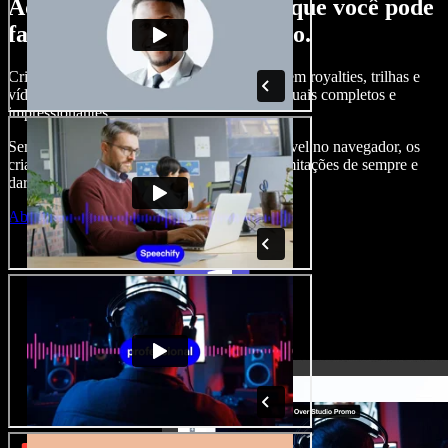
Aqui vai só um gostinho do que você pode
fazer com o Speechify Studio.
Crie narrações, adicione imagens de banco sem royalties, trilhas e
vídeos, clone sua voz e crie projetos audiovisuais completos e
impressionantes.
Sem curva de aprendizado e com tudo acessível no navegador, os
criadores de conteúdo podem se livrar das limitações de sempre e
dar vida a todas as suas ideias criativas.
Abrir o Studio