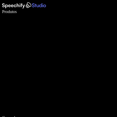
Escreva 5× mais rápido com a digitação por voz
Produtos
Saiba mais