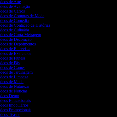
ídeos de Arte
Vídeos de Avaliação
Vídeos de Carros
Vídeos de Compras de Moda
Vídeos de Comédia
ídeos de Contação de Histórias
ídeos de Culinária
Vídeos de Curta-Metragem
Vídeos de Decoração
Vídeos de Depoimentos
ídeos de Entrevista
ídeos de Exercícios
ídeos de Fitness
Vídeos de Fãs
Vídeos de Games
Vídeos de Jardinagem
Vídeos de Limpeza
Vídeos de Moda
Vídeos de Natureza
ídeos de Notícias
Vídeos Demo
Vídeos Educacionais
ídeos Imobiliários
Vídeos Promocionais
Vídeos Teaser