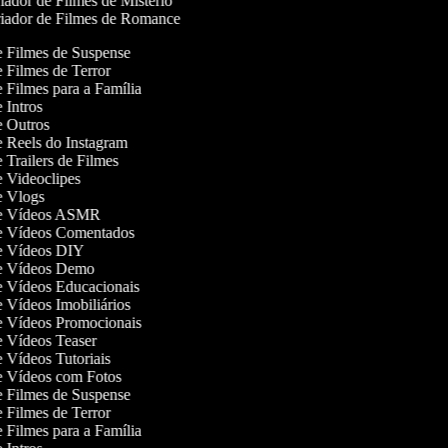
ador de Filmes de Mistério
iador de Filmes de Romance
de Filmes de Suspense
de Filmes de Terror
de Filmes para a Família
e Intros
de Outros
de Reels do Instagram
e Trailers de Filmes
de Videoclipes
de Vlogs
 de Vídeos ASMR
de Vídeos Comentados
de Vídeos DIY
 de Vídeos Demo
de Vídeos Educacionais
de Vídeos Imobiliários
de Vídeos Promocionais
de Vídeos Teaser
de Vídeos Tutoriais
de Vídeos com Fotos
de Filmes de Suspense
de Filmes de Terror
de Filmes para a Família