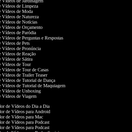
de Vídeos de Jardinagem
de Vídeos de Limpeza
de Vídeos de Moda
de Vídeos de Natureza
de Vídeos de Notícias
de Vídeos de Orçamento
de Vídeos de Paródia
de Vídeos de Perguntas e Respostas
de Vídeos de Pets
de Vídeos de Pronúncia
de Vídeos de Reação
de Vídeos de Sátira
de Vídeos de Tour
de Vídeos de Tour de Casas
de Vídeos de Trailer Teaser
de Vídeos de Tutorial de Dança
de Vídeos de Tutorial de Maquiagem
de Vídeos de Unboxing
de Vídeos de Viagem
or de Vídeos do Dia a Dia
or de Vídeos para Android
or de Vídeos para Mac
or de Vídeos para Podcast
or de Vídeos para Podcast