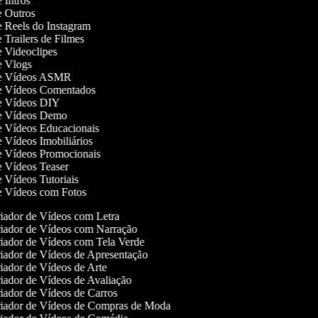
e Intros
de Outros
de Reels do Instagram
e Trailers de Filmes
de Videoclipes
de Vlogs
 de Vídeos ASMR
de Vídeos Comentados
de Vídeos DIY
 de Vídeos Demo
de Vídeos Educacionais
de Vídeos Imobiliários
de Vídeos Promocionais
de Vídeos Teaser
de Vídeos Tutoriais
de Vídeos com Fotos
iador de Vídeos com Letra
iador de Vídeos com Narração
iador de Vídeos com Tela Verde
iador de Vídeos de Apresentação
ador de Vídeos de Arte
iador de Vídeos de Avaliação
iador de Vídeos de Carros
iador de Vídeos de Compras de Moda