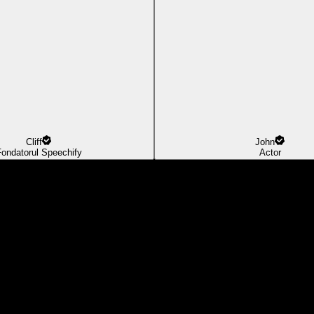
Cliff
John
ondatorul Speechify
Actor