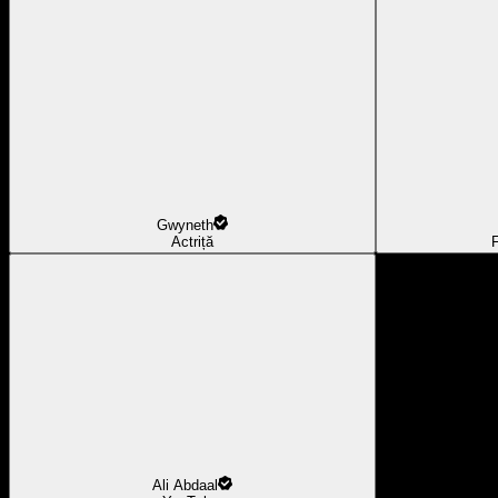
Gwyneth
Actriță
F
Ali Abdaal