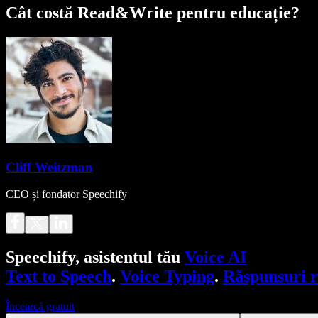
Cât costă Read&Write pentru educație?
Cliff Weitzman
CEO și fondator Speechify
Speechify, asistentul tău
Voice AI
Text to Speech
.
Voice Typing
.
Răspunsuri 
Încearcă gratuit