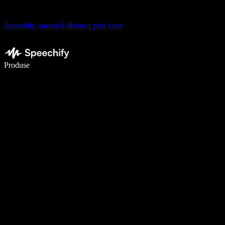
Speechify lansează dictarea prin voce
Scrie de 5× mai repede cu dictarea vocală
Produse
Află mai multe