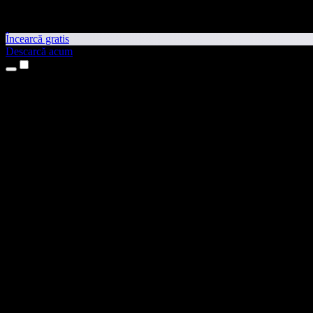
Încearcă gratis
Descarcă acum
Produse
Text transformat în vorbire
Aplicații pentru iPhone și iPad
Aplicație pentru Android
Extensie pentru Chrome
Extensie pentru Edge
Aplicație web
Aplicație pentru Mac
Aplicație pentru Windows