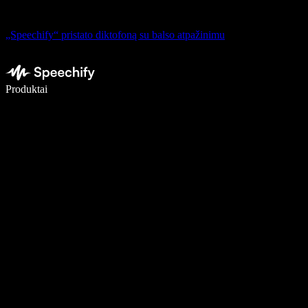
„Speechify“ pristato diktofoną su balso atpažinimu
Rašykite 5× greičiau naudodami diktavimą balsu
Produktai
Sužinokite daugiau