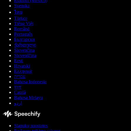
Español (México)
Svenska
ไทย
Türkçe
Tiếng Việt
Română
Português
Български
ქართული
Slovenčina
Slovenščina
Eesti
Hrvatski
Ελληνικά
עברית
Bahasa Indonesia
বাংলা
Català
Bahasa Melayu
اردو
Slapukų nuostatos
Paslaugų teikimo sąlygos