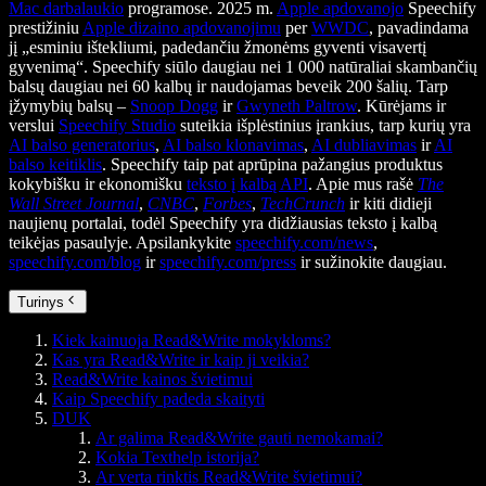
Mac darbalaukio
programose. 2025 m.
Apple apdovanojo
Speechify
prestižiniu
Apple dizaino apdovanojimu
per
WWDC
, pavadindama
jį „esminiu ištekliumi, padedančiu žmonėms gyventi visavertį
gyvenimą“. Speechify siūlo daugiau nei 1 000 natūraliai skambančių
balsų daugiau nei 60 kalbų ir naudojamas beveik 200 šalių. Tarp
įžymybių balsų –
Snoop Dogg
ir
Gwyneth Paltrow
. Kūrėjams ir
verslui
Speechify Studio
suteikia išplėstinius įrankius, tarp kurių yra
AI balso generatorius
,
AI balso klonavimas
,
AI dubliavimas
ir
AI
balso keitiklis
. Speechify taip pat aprūpina pažangius produktus
kokybišku ir ekonomišku
teksto į kalbą API
. Apie mus rašė
The
Wall Street Journal
,
CNBC
,
Forbes
,
TechCrunch
ir kiti didieji
naujienų portalai, todėl Speechify yra didžiausias teksto į kalbą
teikėjas pasaulyje. Apsilankykite
speechify.com/news
,
speechify.com/blog
ir
speechify.com/press
ir sužinokite daugiau.
Turinys
Kiek kainuoja Read&Write mokykloms?
Kas yra Read&Write ir kaip ji veikia?
Read&Write kainos švietimui
Kaip Speechify padeda skaityti
DUK
Ar galima Read&Write gauti nemokamai?
Kokia Texthelp istorija?
Ar verta rinktis Read&Write švietimui?