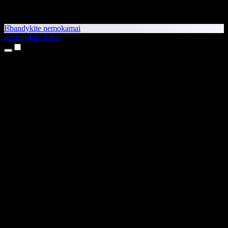
Išbandykite nemokamai
Atsisiųskite dabar
Produktai
Teksto skaitymas balsu
iPhone ir iPad programėlės
Android programėlė
Chrome plėtinys
Edge plėtinys
Interneto programėlė
Mac programėlė
Windows programėlė