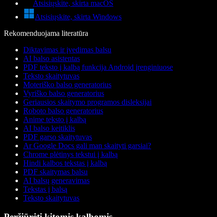
Atsisiųskite, skirta macOS
Atsisiųskite, skirta Windows
Rekomenduojama literatūra
Diktavimas ir įvedimas balsu
AI balso asistentas
PDF teksto į kalbą funkcija Android įrenginiuose
Teksto skaitytuvas
Moteriško balso generatorius
Vyriško balso generatorius
Geriausios skaitymo programos disleksijai
Roboto balso generatorius
Anime teksto į kalbą
AI balso keitiklis
PDF garso skaitytuvas
Ar Google Docs gali man skaityti garsiai?
Chrome plėtinys tekstui į kalbą
Hindi kalbos tekstas į kalbą
PDF skaitymas balsu
AI balsų generavimas
Tekstas į balsą
Teksto skaitytuvas
Peržiūrėti kitomis kalbomis