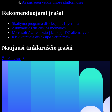
Ar paslauga veikia visose platformose?
Rekomenduojami įrašai
Skaitymo programa disleksijai: #1 įvertinta
Artimiausios disleksijos mokyklos
Microsoft Azure teksto į kalbą (TTS) alternatyvos
Kiek kainuoja disleksijos vertinimas?
Naujausi tinklaraščio įrašai
Žiūrėti visus