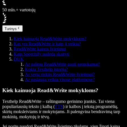
50 mln.+ vartotojų
Turinys
Kiek kainuoja Read&Write mokykloms?
Kas yra Read&Write ir kaip ji veikia?
Read&Write kainos švietimui
Kaip Speechify padeda skaityti
DUK
Ar galima Read&Write gauti nemokamai?
Kokia Texthelp istorija?
Ar verta rinktis Read&Write švietimui?
Ar paslauga veikia visose platformose?
Kiek kainuoja Read&Write mokykloms?
Texthelp Read&Write – raštingumo gerinimo įrankis. Tai viena
populiariausių teksto į kalbą (
TTS
) ir kalbos į tekstą programėlių,
skirtų moksleiviams ir mokytojams. Ji palengvina bendravimą tarp
mokinių, mokytojų ir tėvų.
Jei norite naudoti Read&Write švietimo tikslams, vien žinoti kainą