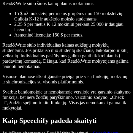
Read&Write siūlo šiuos kainų planus mokiniams:
15 $ už moksleivį per metus grupėms nuo 150 moksleivių.
Galioja K-12 ir aukštojo mokslo studentams.
2,25 $ per metus K-12 mokiniui perkant 25 000 ir daugiau
licencijų.
Asmeninė licencija: 150 $ per metus.
Read&Write siūlo individualias kainas aukštųjų mokyklų
studentams. Jos priklauso nuo studentų skaičiaus, laikotarpio ir kitų
veiksnių. Individualius pasiūlymus galima gauti tik kreipiantis į
pardavimų komandą. Džiugu, kad Read&Write mokytojams galima
naudoti nemokamai.
Visuose planuose iškart gausite prieigą prie visų funkcijų, mokymų
ir sinchronizacijos su visomis platformomis.
Svarbu: bandomojoje ar nemokamoje versijoje yra garsinio skaitymo
funkcija, bet nėra žodžių paryškinimo, vaizdinio žodyno, „Check
it“, žodžių spėjimo ir kitų funkcijų. Visas jas nemokamai gauna tik
mokytojai.
Kaip Speechify padeda skaityti