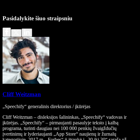
Pasidalykite šiuo straipsniu
Cliff Weitzman
„Speechify“ generalinis direktorius / įkūrėjas
Cliff Weitzman – disleksijos šalininkas, „Speechify“ vadovas ir
įkūrėjas. „Speechify“ – pirmaujanti pasaulyje teksto į kalbą
programa, turinti daugiau nei 100 000 penkių žvaigždučių
įvertinimų ir lyderiaujanti „App Store“ naujienų ir žurnalų
kategorijoje. 2017 m. „Forbes“ jį įtraukė į „30 iki 30“ sąrašą už