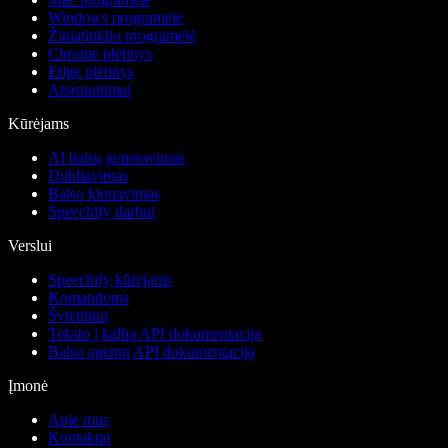
Windows programėlė
Žiniatinklio programėlė
Chrome plėtinys
Edge plėtinys
Atsisiuntimai
Kūrėjams
AI balsų generavimas
Dubliavimas
Balso klonavimas
Speechify darbui
Verslui
Speechify kūrėjams
Komandoms
Švietimui
Teksto į kalbą API dokumentacija
Balso agentų API dokumentacija
Įmonė
Apie mus
Kontaktai