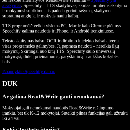
Jei ieškote alternatyvos Read&Write švietimui –
Speechify yra
atsakymas
. Speechify – TTS skaitytuvas, skirtas turintiems skaitymo
ir mokymosi sutrikimų. Jis padeda gerinti rašymą, skaitymo
supratimą anglų k. ir mokytis naujų kalbų.
TTS programėlė veikia visiems PC, Mac ir kaip Chrome plėtinys.
Speechify galima naudotis ir iPhone, ir Android įrenginiuose.
Teksto skaitymas balsu, OCR ir dirbtinio intelekto balsai atveria
visas programėlės galimybes. Ją paprasta naudoti – nereikia ilgų
mokymų. Skirtingai nuo kitų TTS, Speechify siūlo universalų
mokymąsi, didelį prieinamumą, paryškinimą ir aukštos kokybės
balsą.
Išbandykite Speechify dabar.
DUK
Ar galima Read&Write gauti nemokamai?
Mokytojai gali nemokamai naudotis Read&Write raštingumo
įrankiu, bet tik K-12 mokytojai. Suteikti pilnas funkcijas gali užtrukti
iki 24 val.
Kokia Texthelp istorija?