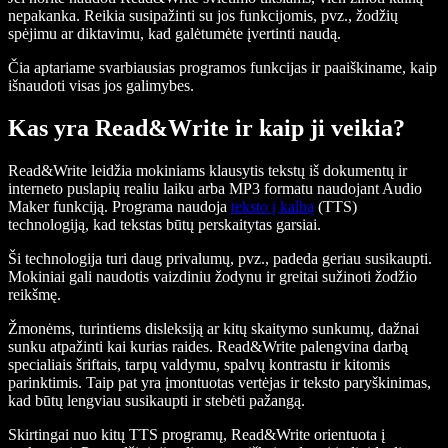
nepakanka. Reikia susipažinti su jos funkcijomis, pvz., žodžių
spėjimu ar diktavimu, kad galėtumėte įvertinti naudą.
Čia aptariame svarbiausias programos funkcijas ir paaiškiname, kaip
išnaudoti visas jos galimybes.
Kas yra Read&Write ir kaip ji veikia?
Read&Write leidžia mokiniams klausytis tekstų iš dokumentų ir
interneto puslapių realiu laiku arba MP3 formatu naudojant Audio
Maker funkciją. Programa naudoja
teksto į kalbą
(TTS)
technologiją, kad tekstas būtų perskaitytas garsiai.
Ši technologija turi daug privalumų, pvz., padeda geriau susikaupti.
Mokiniai gali naudotis vaizdiniu žodynu ir greitai sužinoti žodžio
reikšmę.
Žmonėms, turintiems disleksiją ar kitų skaitymo sunkumų, dažnai
sunku atpažinti kai kurias raides. Read&Write palengvina darbą
specialiais šriftais, tarpų valdymu, spalvų kontrastu ir kitomis
parinktimis. Taip pat yra įmontuotas vertėjas ir teksto paryškinimas,
kad būtų lengviau susikaupti ir stebėti pažangą.
Skirtingai nuo kitų TTS programų, Read&Write orientuota į