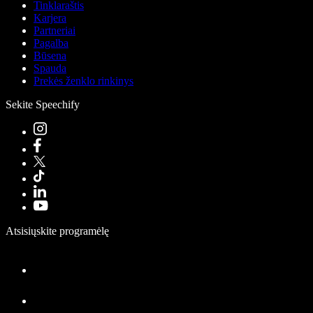
Tinklaraštis
Karjera
Partneriai
Pagalba
Būsena
Spauda
Prekės ženklo rinkinys
Sekite Speechify
Atsisiųskite programėlę