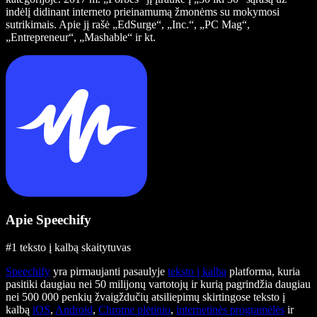
indėlį didinant interneto prieinamumą žmonėms su mokymosi
sutrikimais. Apie jį rašė „EdSurge“, „Inc.“, „PC Mag“,
„Entrepreneur“, „Mashable“ ir kt.
Apie Speechify
#1 teksto į kalbą skaitytuvas
Speechify
yra pirmaujanti pasaulyje
teksto į kalbą
platforma, kuria
pasitiki daugiau nei 50 milijonų vartotojų ir kurią pagrindžia daugiau
nei 500 000 penkių žvaigždučių atsiliepimų skirtingose teksto į
kalbą
iOS
,
Android
,
Chrome plėtinio
,
internetinės programėlės
ir