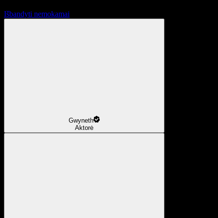
Išbandyti nemokamai
Gwyneth
Aktorė