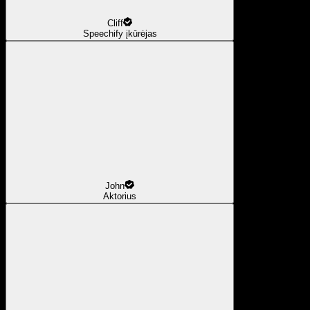
Cliff
Speechify įkūrėjas
John
Aktorius