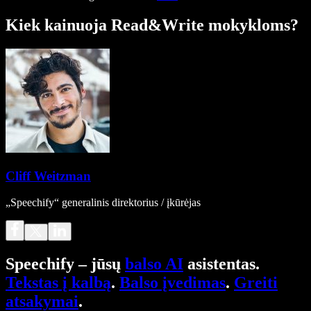
Kiek kainuoja Read&Write mokykloms?
Cliff Weitzman
„Speechify“ generalinis direktorius / įkūrėjas
Speechify – jūsų
balso AI
asistentas.
Tekstas į kalbą
.
Balso įvedimas
.
Greiti
atsakymai
.