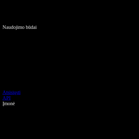
Naudojimo būdai
Atsisiųsti
API
Įmonė