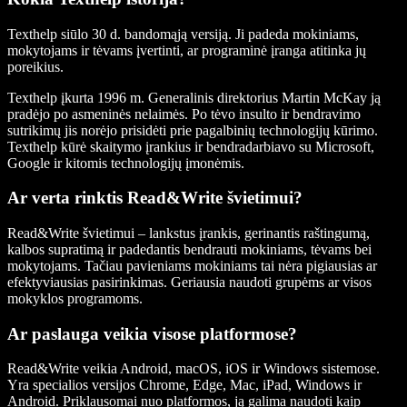
Texthelp siūlo 30 d. bandomąją versiją. Ji padeda mokiniams,
mokytojams ir tėvams įvertinti, ar programinė įranga atitinka jų
poreikius.
Texthelp įkurta 1996 m. Generalinis direktorius Martin McKay ją
pradėjo po asmeninės nelaimės. Po tėvo insulto ir bendravimo
sutrikimų jis norėjo prisidėti prie pagalbinių technologijų kūrimo.
Texthelp kūrė skaitymo įrankius ir bendradarbiavo su Microsoft,
Google ir kitomis technologijų įmonėmis.
Ar verta rinktis Read&Write švietimui?
Read&Write švietimui – lankstus įrankis, gerinantis raštingumą,
kalbos supratimą ir padedantis bendrauti mokiniams, tėvams bei
mokytojams. Tačiau pavieniams mokiniams tai nėra pigiausias ar
efektyviausias pasirinkimas. Geriausia naudoti grupėms ar visos
mokyklos programoms.
Ar paslauga veikia visose platformose?
Read&Write veikia Android, macOS, iOS ir Windows sistemose.
Yra specialios versijos Chrome, Edge, Mac, iPad, Windows ir
Android. Priklausomai nuo platformos, ją galima naudoti kaip