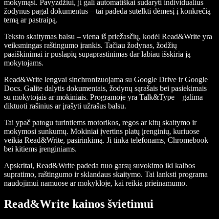
mokymąsi. Pavyzdžiui, ji gali automatiškai sudaryti individualius
žodynus pagal dokumentus – tai padeda sutelkti dėmesį į konkrečią
temą ar pastraipą.
Teksto skaitymas balsu – viena iš priežasčių, kodėl Read&Write yra
veiksmingas raštingumo įrankis. Tačiau žodynas, žodžių
paaiškinimai ir puslapių supaprastinimas dar labiau išskiria ją
mokytojams.
Read&Write lengvai sinchronizuojama su Google Drive ir Google
Docs. Galite dalytis dokumentais, žodynų sąrašais bei pasiekimais
su mokytojais ar mokiniais. Programoje yra Talk&Type – galima
diktuoti rašinius ar įrašyti užrašus balsu.
Tai ypač patogu turintiems motorikos, regos ar kitų skaitymo ir
mokymosi sunkumų. Mokiniai įvertins platų įrenginių, kuriuose
veikia Read&Write, pasirinkimą. Ji tinka telefonams, Chromebook
bei kitiems įrenginiams.
Apskritai, Read&Write padeda nuo garsų suvokimo iki kalbos
supratimo, raštingumo ir sklandaus skaitymo. Tai lanksti programa
naudojimui namuose ar mokykloje, kai reikia prieinamumo.
Read&Write kainos švietimui