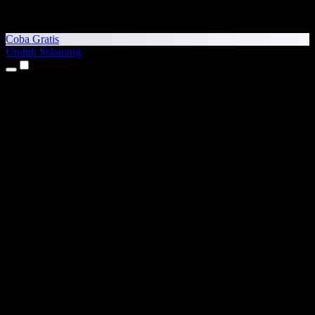
Coba Gratis
Unduh Sekarang
Produk
Teks ke Suara
Aplikasi iPhone & iPad
Aplikasi Android
Ekstensi Chrome
Ekstensi Edge
Aplikasi Web
Aplikasi Mac
Aplikasi Windows