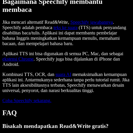
Bagaimana Speechify membantu
membaca
Jika mencari alternatif Read&Write,
Speechify jawabannya
.
Speechify adalah pembaca
teks ke suara
(TTS) untuk penyandang
disabilitas baca/tulis. Aplikasi ini dapat membantu pembelajar
bahasa Inggris meningkatkan kemampuan menulis, memahami
bacaan, dan mempelajari bahasa baru.
Aplikasi TTS ini bisa digunakan di semua PC, Mac, dan sebagai
ekstensi Chrome
. Speechify juga bisa dijalankan di iPhone dan
Android.
Kombinasi TTS, OCR, dan
suara AI
memaksimalkan kemampuan
aplikasi ini. Antarmukanya sederhana tanpa perlu tutorial rumit. Jika
TTS lain aksesibilitasnya terbatas, Speechify menawarkan desain
universal, penyorot, dan narasi berkualitas tinggi.
Coba Speechify sekarang.
FAQ
Bisakah mendapatkan Read&Write gratis?