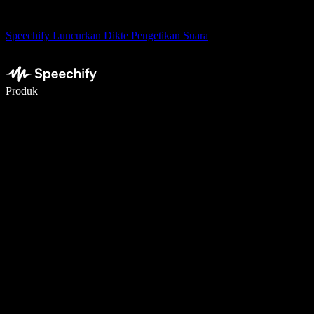
Speechify Luncurkan Dikte Pengetikan Suara
Menulis 5× lebih cepat dengan dikte suara
Produk
Pelajari lebih lanjut