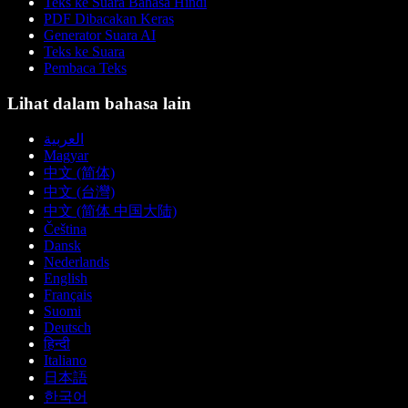
Teks ke Suara Bahasa Hindi
PDF Dibacakan Keras
Generator Suara AI
Teks ke Suara
Pembaca Teks
Lihat dalam bahasa lain
العربية
Magyar
中文 (简体)
中文 (台灣)
中文 (简体 中国大陆)
Čeština
Dansk
Nederlands
English
Français
Suomi
Deutsch
हिन्दी
Italiano
日本語
한국어