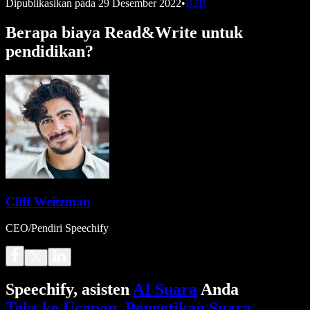
Dipublikasikan pada
29 Desember 2022
•
B2B
Berapa biaya Read&Write untuk
pendidikan?
Cliff Weitzman
CEO/Pendiri Speechify
Speechify, asisten
AI Suara
Anda
Teks ke Ucapan
.
Pengetikan Suara
.