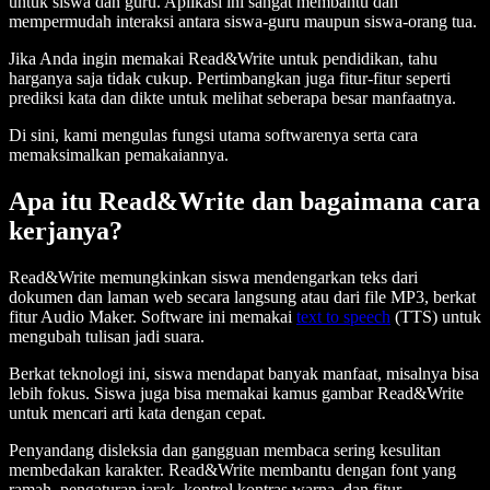
untuk siswa dan guru. Aplikasi ini sangat membantu dan
mempermudah interaksi antara siswa-guru maupun siswa-orang tua.
Jika Anda ingin memakai Read&Write untuk pendidikan, tahu
harganya saja tidak cukup. Pertimbangkan juga fitur-fitur seperti
prediksi kata dan dikte untuk melihat seberapa besar manfaatnya.
Di sini, kami mengulas fungsi utama softwarenya serta cara
memaksimalkan pemakaiannya.
Apa itu Read&Write dan bagaimana cara
kerjanya?
Read&Write memungkinkan siswa mendengarkan teks dari
dokumen dan laman web secara langsung atau dari file MP3, berkat
fitur Audio Maker. Software ini memakai
text to speech
(TTS) untuk
mengubah tulisan jadi suara.
Berkat teknologi ini, siswa mendapat banyak manfaat, misalnya bisa
lebih fokus. Siswa juga bisa memakai kamus gambar Read&Write
untuk mencari arti kata dengan cepat.
Penyandang disleksia dan gangguan membaca sering kesulitan
membedakan karakter. Read&Write membantu dengan font yang
ramah, pengaturan jarak, kontrol kontras warna, dan fitur