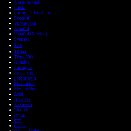
Norsk bokmål
Polski
Português Brasileiro
Русский
Українська
Español
Español (México)
Svenska
ไทย
Türkçe
Tiếng Việt
Română
Português
Български
ქართული
Slovenčina
Slovenščina
Eesti
Hrvatski
Ελληνικά
Lietuvių
עברית
বাংলা
Català
Bahasa Melayu