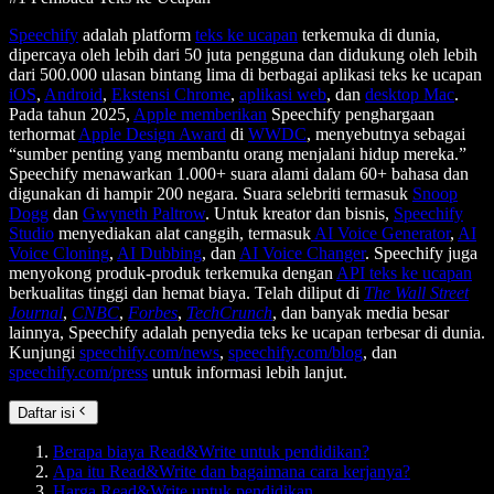
Speechify
adalah platform
teks ke ucapan
terkemuka di dunia,
dipercaya oleh lebih dari 50 juta pengguna dan didukung oleh lebih
dari 500.000 ulasan bintang lima di berbagai aplikasi teks ke ucapan
iOS
,
Android
,
Ekstensi Chrome
,
aplikasi web
, dan
desktop Mac
.
Pada tahun 2025,
Apple memberikan
Speechify penghargaan
terhormat
Apple Design Award
di
WWDC
, menyebutnya sebagai
“sumber penting yang membantu orang menjalani hidup mereka.”
Speechify menawarkan 1.000+ suara alami dalam 60+ bahasa dan
digunakan di hampir 200 negara. Suara selebriti termasuk
Snoop
Dogg
dan
Gwyneth Paltrow
. Untuk kreator dan bisnis,
Speechify
Studio
menyediakan alat canggih, termasuk
AI Voice Generator
,
AI
Voice Cloning
,
AI Dubbing
, dan
AI Voice Changer
. Speechify juga
menyokong produk-produk terkemuka dengan
API teks ke ucapan
berkualitas tinggi dan hemat biaya. Telah diliput di
The Wall Street
Journal
,
CNBC
,
Forbes
,
TechCrunch
, dan banyak media besar
lainnya, Speechify adalah penyedia teks ke ucapan terbesar di dunia.
Kunjungi
speechify.com/news
,
speechify.com/blog
, dan
speechify.com/press
untuk informasi lebih lanjut.
Daftar isi
Berapa biaya Read&Write untuk pendidikan?
Apa itu Read&Write dan bagaimana cara kerjanya?
Harga Read&Write untuk pendidikan