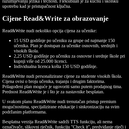
razumijevanju jezika i tečnosti. Fleksibilan je za kućnu i školsku
upotrebu kad je pristupačnost ključna.
Cijene Read&Write za obrazovanje
Read&Write nudi nekoliko opcija cijena za učenike:
15 USD godišnje po učeniku za grupe od najmanje 150
učenika. Plan je dostupan za učenike osnovnih, srednjih i
visokih škola.
2,25 USD godišnje po učeniku za osnovne i srednje škole pri
kupnji više od 25.000 licenci.
Individualna licenca košta 150 USD godišnje.
Read&Write nudi personalizirane cijene za studente visokih škola.
Cijena ovisi o broju učenika, trajanju i drugim faktorima.
Prilagođeni plan moguće je ugovoriti samo putem prodajnog tima.
Prednost Read&Write je i što je za nastavnike besplatan.
U svakom planu Read&Write nudi trenutačan pristup premium
mogućnostima, specijalizirane edukacije i sinkronizaciju na svim
podržanim platformama.
Besplatna verzija Read&Write sadrži TTS funkciju, ali nema
označivače, slikovni rječnik, funkciju ''Check it'', predviđanje riječi i