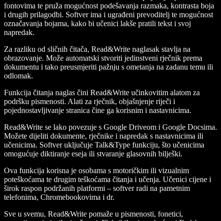
fontovima te pruža mogućnost podešavanja razmaka, kontrasta boja
i drugih prilagodbi. Softver ima i ugrađeni prevoditelj te mogućnost
označavanja bojama, kako bi učenici lakše pratili tekst i svoj
napredak.
Za razliku od sličnih čitača, Read&Write naglasak stavlja na
obrazovanje. Može automatski stvoriti jedinstveni rječnik prema
dokumentu i tako preusmjeriti pažnju s ometanja na zadanu temu ili
odlomak.
Funkcija čitanja naglas čini Read&Write učinkovitim alatom za
podršku pismenosti. Alati za rječnik, objašnjenje riječi i
pojednostavljivanje stranica čine ga korisnim i nastavnicima.
Read&Write se lako povezuje s Google Driveom i Google Docsima.
Možete dijeliti dokumente, rječnike i napredak s nastavnicima ili
učenicima. Softver uključuje Talk&Type funkciju, što učenicima
omogućuje diktiranje eseja ili stvaranje glasovnih bilješki.
Ova funkcija korisna je osobama s motoričkim ili vizualnim
poteškoćama te drugim teškoćama čitanja i učenja. Učenici cijene i
širok raspon podržanih platformi – softver radi na pametnim
telefonima, Chromebookovima i dr.
Sve u svemu, Read&Write pomaže u pismenosti, fonetici,