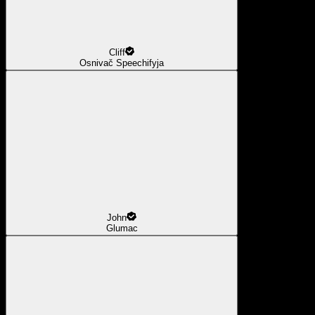
Cliff
Osnivač Speechifyja
John
Glumac