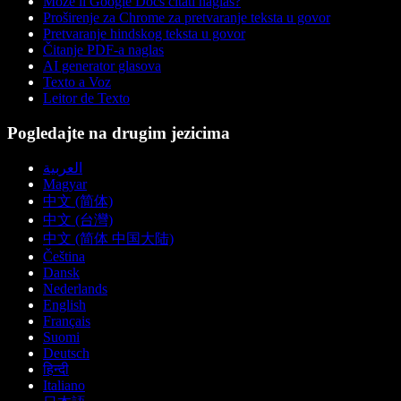
Može li Google Docs čitati naglas?
Proširenje za Chrome za pretvaranje teksta u govor
Pretvaranje hindskog teksta u govor
Čitanje PDF-a naglas
AI generator glasova
Texto a Voz
Leitor de Texto
Pogledajte na drugim jezicima
العربية
Magyar
中文 (简体)
中文 (台灣)
中文 (简体 中国大陆)
Čeština
Dansk
Nederlands
English
Français
Suomi
Deutsch
हिन्दी
Italiano