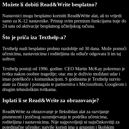
Možete li dobiti Read&Write besplatno?
Nastavnici mogu besplatno koristiti Read&Write alat, ali to vrijedi
samo za K-12 nastavnike. Pristup svim premium funkcijama traje do
24 sata od aktivacije besplatnog učiteljskog računa.
Što je priča iza Texthelp-a?
Texthelp nudi besplatno probno razdoblje od 30 dana. Može pomoći
učenicima, nastavnicima i roditeljima da odluče odgovara li im taj
softver.
Texthelp postoji od 1996. godine. CEO Martin McKay pokrenuo je
tvrtku nakon osobne tragedije; otac mu je doživio moždani udar i
imao poteškoće s komunikacijom. S godinama je Texthelp razvio
alate za čitanje i pomagala te partnerstva s Microsoftom, Googleom i
drugim tehnološkim tvrtkama.
Isplati li se Read&Write za obrazovanje?
Read&Write za obrazovanje je fleksibilan alat za razvijanje
pismenosti i jezičnog razumijevanja te podršku učenicima,
roditeljima i nastavnicima. Nije najpovoljniji ni najučinkovitiji za
pojedinačne učenike; najviše koristi ima u grupnim i školskim