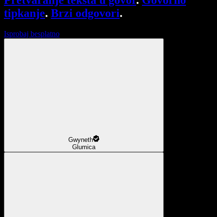
Pretvaranje teksta u govor
.
Govorno
tipkanje
.
Brzi odgovori
.
Isprobaj besplatno
Gwyneth
Glumica