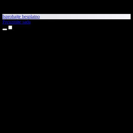
Isprobajte besplatno
Preuzmite sada
Proizvodi
Pretvaranje teksta u govor
Aplikacije za iPhone i iPad
Aplikacija za Android
Proširenje za Chrome
Proširenje za Edge
Web-aplikacija
Aplikacija za Mac
Aplikacija za Windows