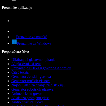
Preuzmite aplikaciju
Preuzmite za macOS
Preuzmite za Windows
Preporučeno štivo
Diktiranje i glasovno tipkanje
AI glasovni asistent
Pretvaranje PDF-a u govor na Androidu
Čitač teksta
Generator ženskih glasova
Generator muških glasova
Najbolji alati za čitanje za disleksiju
Generator robotskih glasova
Anime tekst u govor
AI alat za promjenu glasa
Audio čitač PDF-ova