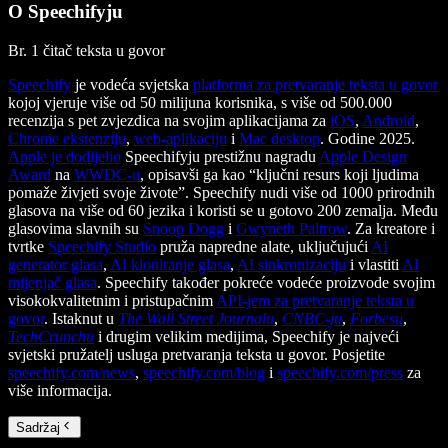
O Speechifyju
Br. 1 čitač teksta u govor
Speechify
je vodeća svjetska
platforma za pretvaranje teksta u govor
kojoj vjeruje više od 50 milijuna korisnika, s više od 500.000
recenzija s pet zvjezdica na svojim aplikacijama za
iOS
,
Android
,
Chrome ekstenziju
,
web-aplikaciju
i
Mac desktop
. Godine 2025.
Apple je dodijelio
Speechifyju prestižnu nagradu
Apple Design
Award
na
WWDC-u
, opisavši ga kao “ključni resurs koji ljudima
pomaže živjeti svoje živote”. Speechify nudi više od 1000 prirodnih
glasova na više od 60 jezika i koristi se u gotovo 200 zemalja. Među
glasovima slavnih su
Snoop Dogg
i
Gwyneth Paltrow
. Za kreatore i
tvrtke
Speechify Studio
pruža napredne alate, uključujući
AI
generator glasa
,
AI kloniranje glasa
,
AI sinkronizaciju
i vlastiti
AI
mijenjač glasa
. Speechify također pokreće vodeće proizvode svojim
visokokvalitetnim i pristupačnim
API-jem za pretvaranje teksta u
govor
. Istaknut u
The Wall Street Journalu
,
CNBC-ju
,
Forbesu
,
TechCrunchu
i drugim velikim medijima, Speechify je najveći
svjetski pružatelj usluga pretvaranja teksta u govor. Posjetite
speechify.com/news
,
speechify.com/blog
i
speechify.com/press
za
više informacija.
Sadržaj