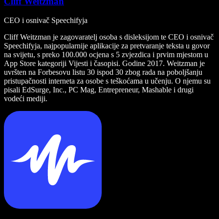
Cliff Weitzman
CEO i osnivač Speechifyja
Cliff Weitzman je zagovaratelj osoba s disleksijom te CEO i osnivač
Speechifyja, najpopularnije aplikacije za pretvaranje teksta u govor
na svijetu, s preko 100.000 ocjena s 5 zvjezdica i prvim mjestom u
App Store kategoriji Vijesti i časopisi. Godine 2017. Weitzman je
uvršten na Forbesovu listu 30 ispod 30 zbog rada na poboljšanju
pristupačnosti interneta za osobe s teškoćama u učenju. O njemu su
pisali EdSurge, Inc., PC Mag, Entrepreneur, Mashable i drugi
vodeći mediji.