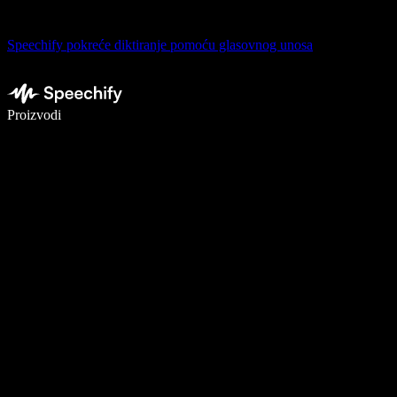
Speechify pokreće diktiranje pomoću glasovnog unosa
Pišite 5× brže uz glasovno diktiranje
Proizvodi
Saznajte više