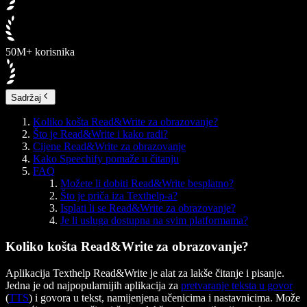
50M+ korisnika
Sadržaj
Koliko košta Read&Write za obrazovanje?
Što je Read&Write i kako radi?
Cijene Read&Write za obrazovanje
Kako Speechify pomaže u čitanju
FAQ
Možete li dobiti Read&Write besplatno?
Što je priča iza Texthelp-a?
Isplati li se Read&Write za obrazovanje?
Je li usluga dostupna na svim platformama?
Koliko košta Read&Write za obrazovanje?
Aplikacija Texthelp Read&Write je alat za lakše čitanje i pisanje.
Jedna je od najpopularnijih aplikacija za
pretvaranje teksta u govor
(
TTS
) i govora u tekst, namijenjena učenicima i nastavnicima. Može