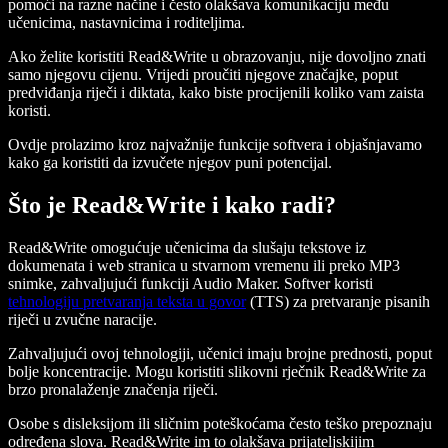
pomoći na razne načine i često olakšava komunikaciju među
učenicima, nastavnicima i roditeljima.
Ako želite koristiti Read&Write u obrazovanju, nije dovoljno znati
samo njegovu cijenu. Vrijedi proučiti njegove značajke, poput
predviđanja riječi i diktata, kako biste procijenili koliko vam zaista
koristi.
Ovdje prolazimo kroz najvažnije funkcije softvera i objašnjavamo
kako ga koristiti da izvučete njegov puni potencijal.
Što je Read&Write i kako radi?
Read&Write omogućuje učenicima da slušaju tekstove iz
dokumenata i web stranica u stvarnom vremenu ili preko MP3
snimke, zahvaljujući funkciji Audio Maker. Softver koristi
tehnologiju pretvaranja teksta u govor
(TTS) za pretvaranje pisanih
riječi u zvučne naracije.
Zahvaljujući ovoj tehnologiji, učenici imaju brojne prednosti, poput
bolje koncentracije. Mogu koristiti slikovni rječnik Read&Write za
brzo pronalaženje značenja riječi.
Osobe s disleksijom ili sličnim poteškoćama često teško prepoznaju
određena slova. Read&Write im to olakšava prijateljskijim