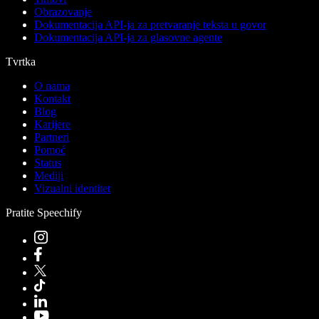
Obrazovanje
Dokumentacija API-ja za pretvaranje teksta u govor
Dokumentacija API-ja za glasovne agente
Tvrtka
O nama
Kontakt
Blog
Karijere
Partneri
Pomoć
Status
Mediji
Vizualni identitet
Pratite Speechify