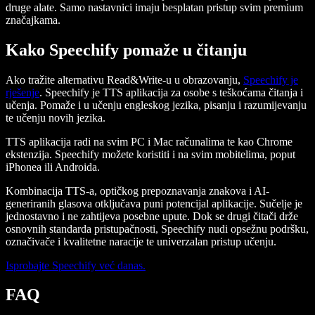
druge alate. Samo nastavnici imaju besplatan pristup svim premium
značajkama.
Kako Speechify pomaže u čitanju
Ako tražite alternativu Read&Write-u u obrazovanju,
Speechify je
rješenje
. Speechify je TTS aplikacija za osobe s teškoćama čitanja i
učenja. Pomaže i u učenju engleskog jezika, pisanju i razumijevanju
te učenju novih jezika.
TTS aplikacija radi na svim PC i Mac računalima te kao Chrome
ekstenzija. Speechify možete koristiti i na svim mobitelima, poput
iPhonea ili Androida.
Kombinacija TTS-a, optičkog prepoznavanja znakova i AI-
generiranih glasova otključava puni potencijal aplikacije. Sučelje je
jednostavno i ne zahtijeva posebne upute. Dok se drugi čitači drže
osnovnih standarda pristupačnosti, Speechify nudi opsežnu podršku,
označivače i kvalitetne naracije te univerzalan pristup učenju.
Isprobajte Speechify već danas.
FAQ