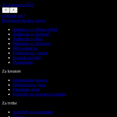
26. kolovoza 2023.
2
Pogledaj sve
Pretvaranje teksta u govor
Aplikacija za iPhone i iPad
Aplikacija za Android
Aplikacija za Mac
Aplikacija za Windows
Web aplikacija
Proširenje za Chrome
Dodatak za Edge
Preuzimanje
Za kreatore
AI generator glasova
Sinkronizacija glasa
Kloniranje glasa
Speechify za poslovne korisnike
Za tvrtke
Speechify za programere
Timovi