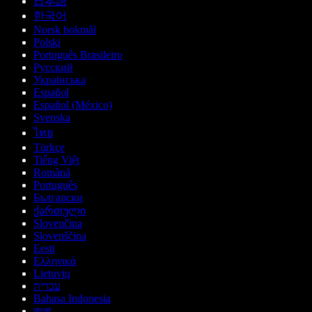
日本語
한국어
Norsk bokmål
Polski
Português Brasileiro
Русский
Українська
Español
Español (México)
Svenska
ไทย
Türkçe
Tiếng Việt
Română
Português
Български
ქართული
Slovenčina
Slovenščina
Eesti
Ελληνικά
Lietuvių
עברית
Bahasa Indonesia
বাংলা