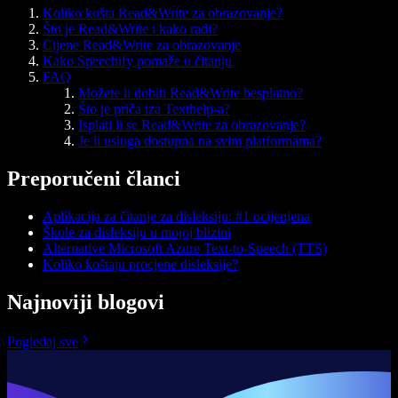
Koliko košta Read&Write za obrazovanje?
Što je Read&Write i kako radi?
Cijene Read&Write za obrazovanje
Kako Speechify pomaže u čitanju
FAQ
Možete li dobiti Read&Write besplatno?
Što je priča iza Texthelp-a?
Isplati li se Read&Write za obrazovanje?
Je li usluga dostupna na svim platformama?
Preporučeni članci
Aplikacija za čitanje za disleksiju: #1 ocijenjena
Škole za disleksiju u mojoj blizini
Alternative Microsoft Azure Text-to-Speech (TTS)
Koliko koštaju procjene disleksije?
Najnoviji blogovi
Pogledaj sve