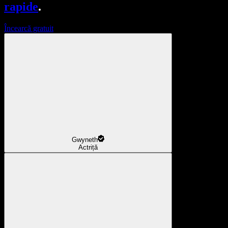
rapide
.
Încearcă gratuit
Gwyneth
Actriță