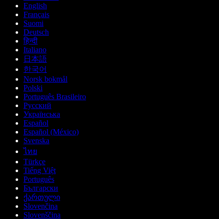
English
Français
Suomi
Deutsch
हिन्दी
Italiano
日本語
한국어
Norsk bokmål
Polski
Português Brasileiro
Русский
Українська
Español
Español (México)
Svenska
ไทย
Türkçe
Tiếng Việt
Português
Български
ქართული
Slovenčina
Slovenščina