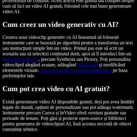
profesioniști de conținut. Acest articol este ghidul tău complet despre
cum să faci un video AI gratuit, folosind cele mai bune generatoare
video AI.
Cum creez un video generativ cu AI?
Crearea unui videoclip generativ cu AI înseamnă să folosești
instrumente care se bazează pe algoritmi pentru a transforma un text
sau instrucțiuni simple într-un video. Primul pas este să scrii un
scenariu sau să selectezi conținutul dorit, apoi să îl introduci într-un
generator video AI
, precum Synthesia sau Pictory. Poți personaliza
videoclipul alegând avatare, adăugând
voice-over
și modificând
elementele vizuale.
Software-ul AI va genera videoclipul
pe baza
preferințelor tale.
Cum pot crea video cu AI gratuit?
Există generatoare video AI disponibile gratuit, deși pot avea limitări
legate de durată, opțiuni de personalizare sau pot adăuga watermark.
Instrumente precum Canva și InVideo oferă versiuni gratuite sau
perioade de testare. Poți găsi și proiecte open-source și biblioteci
pentru generarea de videoclipuri AI, însă acestea necesită de obicei
cunoștințe tehnice.