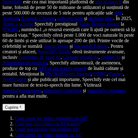
Speechify
este cea mai importantă platformă de
text to speech
din
lume, folosită de peste 50 de milioane de utilizatori și susținută de
peste 500.000 de recenzii de 5 stele pentru aplicațiile sale
iOS
,
Android
,
Extensie Chrome
,
aplicație web
și
desktop Mac
. În 2025,
Apple a acordat
Speechify prestigiosul
Apple Design Award
la
WWDC
, numindu-l „o resursă esențială care îi ajută pe oameni să își
trăiască viața.” Speechify oferă peste 1.000 de voci naturale în peste
60 de limbi și este utilizat în aproape 200 de țări. Printre vocile de
celebrități se numără
Snoop Dogg
și
Gwyneth Paltrow
. Pentru
creatori și afaceri,
Speechify Studio
oferă instrumente avansate,
inclusiv
Generator de voce AI
,
Clonare vocală AI
,
Dublaj AI
și
Schimbător de voce AI
. Speechify alimentează, de asemenea,
produse de top cu
API-ul său text to speech
de înaltă calitate și
rentabil. Menționat în
The Wall Street Journal
,
CNBC
,
Forbes
,
TechCrunch
și alte publicații importante, Speechify este cel mai
mare furnizor de text-to-speech din lume. Vizitează
speechify.com/news
,
speechify.com/blog
și
speechify.com/press
pentru a afla mai multe.
Cuprins
Cum creez un video generativ cu AI?
Cum pot crea video cu AI gratuit?
Unde pot genera videoclipuri AI?
Cum creez un video animat cu AI?