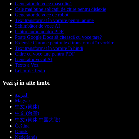
Generator de voce masculină
Cele mai bune aplicații de citire pentru dislexie
Generator de voce de robot
Text transformat în vorbire pentru anime
Schimbător de voce AI
Cititor audio pentru PDF
Poate Google Docs să citească cu voce tare?
Extensie Chrome pentru text transformat în vorbire
Text transformat în vorbire în hindi
Citire cu voce tare pentru PDF
Generator vocal AI
Texto a Voz
Leitor de Texto
Vezi și în alte limbi
العربية
Magyar
中文 (简体)
中文 (台灣)
中文 (简体 中国大陆)
Čeština
Dansk
Nederlands