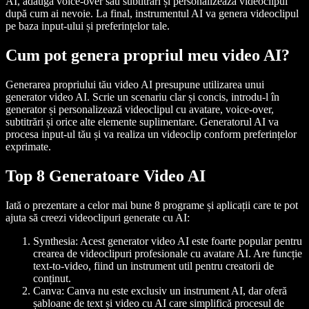
AI, adaugă voice-over sau subtitrări și personalizează videoclipul
după cum ai nevoie. La final, instrumentul AI va genera videoclipul
pe baza input-ului și preferințelor tale.
Cum pot genera propriul meu video AI?
Generarea propriului tău video AI presupune utilizarea unui
generator video AI. Scrie un scenariu clar și concis, introdu-l în
generator și personalizează videoclipul cu avatare, voice-over,
subtitrări și orice alte elemente suplimentare. Generatorul AI va
procesa input-ul tău și va realiza un videoclip conform preferințelor
exprimate.
Top 8 Generatoare Video AI
Iată o prezentare a celor mai bune 8 programe și aplicații care te pot
ajuta să creezi videoclipuri generate cu AI:
Synthesia:
Acest generator video AI este foarte popular pentru
crearea de videoclipuri profesionale cu avatare AI. Are funcție
text-to-video, fiind un instrument util pentru creatorii de
conținut.
Canva:
Canva nu este exclusiv un instrument AI, dar oferă
șabloane de text și video cu AI care simplifică procesul de