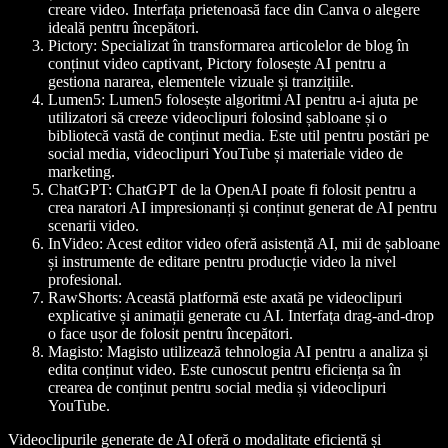
creare video. Interfața prietenoasă face din Canva o alegere
ideală pentru începători.
Pictory:
Specializat în transformarea articolelor de blog în
conținut video captivant, Pictory folosește AI pentru a
gestiona nararea, elementele vizuale și tranzițiile.
Lumen5:
Lumen5 folosește algoritmi AI pentru a-i ajuta pe
utilizatori să creeze videoclipuri folosind șabloane și o
bibliotecă vastă de conținut media. Este util pentru postări pe
social media, videoclipuri YouTube și materiale video de
marketing.
ChatGPT:
ChatGPT de la OpenAI poate fi folosit pentru a
crea naratori AI impresionanți și conținut generat de AI pentru
scenarii video.
InVideo:
Acest editor video oferă asistență AI, mii de șabloane
și instrumente de editare pentru producție video la nivel
profesional.
RawShorts:
Această platformă este axată pe videoclipuri
explicative și animații generate cu AI. Interfața drag-and-drop
o face ușor de folosit pentru începători.
Magisto:
Magisto utilizează tehnologia AI pentru a analiza și
edita conținut video. Este cunoscut pentru eficiența sa în
crearea de conținut pentru social media și videoclipuri
YouTube.
Videoclipurile generate de AI oferă o modalitate eficientă și