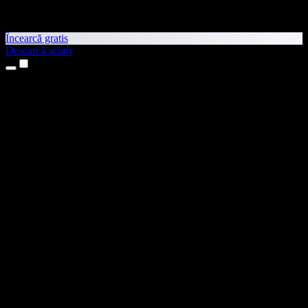
Încearcă gratis
Descarcă acum
Produse
Text transformat în vorbire
Aplicații pentru iPhone și iPad
Aplicație pentru Android
Extensie pentru Chrome
Extensie pentru Edge
Aplicație web
Aplicație pentru Mac
Aplicație pentru Windows