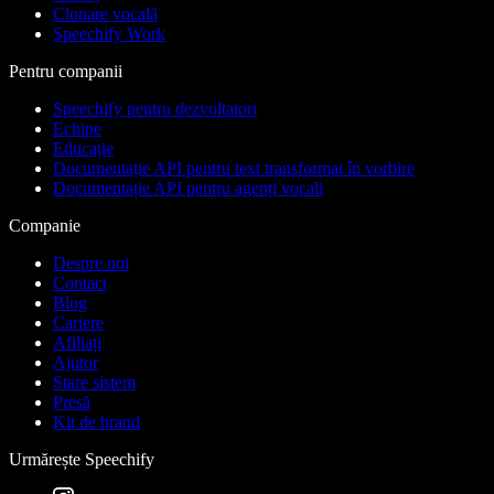
Clonare vocală
Speechify Work
Pentru companii
Speechify pentru dezvoltatori
Echipe
Educație
Documentație API pentru text transformat în vorbire
Documentație API pentru agenți vocali
Companie
Despre noi
Contact
Blog
Cariere
Afiliați
Ajutor
Stare sistem
Presă
Kit de brand
Urmărește Speechify