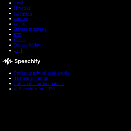
Eesti
Hrvatski
Ελληνικά
Lietuvių
עברית
Bahasa Indonesia
বাংলা
Català
Bahasa Melayu
اردو
Preferințe privind cookie-urile
Termeni și condiții
Politica de confidențialitate
© Speechify Inc 2026