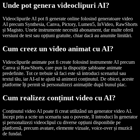
Unde pot genera videoclipuri AI?
Videoclipurile AI pot fi generate online folosind generatoare video
AI precum Synthesia, Canva, Pictory, Lumen5, InVideo, RawShorts
și Magisto. Unele instrumente necesită abonament, dar multe oferă
versiuni de test sau opțiuni gratuite, chiar dacă au anumite limitări.
Cum creez un video animat cu AI?
Videoclipurile animate pot fi create folosind instrumente AI precum
Canva și RawShorts, care pun la dispoziție șabloane animate
predefinite. Tot ce trebuie să faci este să introduci scenariul sau
textul tău, iar AI-ul te ajută să animezi conținutul. De obicei, aceste
platforme îți permit să personalizezi animațiile după bunul plac.
Cum realizez conținut video cu AI?
Conținutul video AI poate fi creat utilizând un generator video AI.
Începi prin a scrie un scenariu sau o poveste, îl introduci în generator
și personalizezi videoclipul cu diverse opțiuni disponibile pe
platformă, precum avatare, elemente vizuale, voice-over și muzică
de fundal.