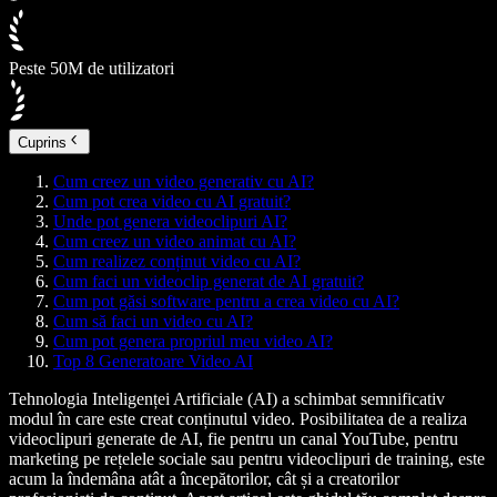
Peste 50M de utilizatori
Cuprins
Cum creez un video generativ cu AI?
Cum pot crea video cu AI gratuit?
Unde pot genera videoclipuri AI?
Cum creez un video animat cu AI?
Cum realizez conținut video cu AI?
Cum faci un videoclip generat de AI gratuit?
Cum pot găsi software pentru a crea video cu AI?
Cum să faci un video cu AI?
Cum pot genera propriul meu video AI?
Top 8 Generatoare Video AI
Tehnologia Inteligenței Artificiale (AI) a schimbat semnificativ
modul în care este creat conținutul video. Posibilitatea de a realiza
videoclipuri generate de AI, fie pentru un canal YouTube, pentru
marketing pe rețelele sociale sau pentru videoclipuri de training, este
acum la îndemâna atât a începătorilor, cât și a creatorilor