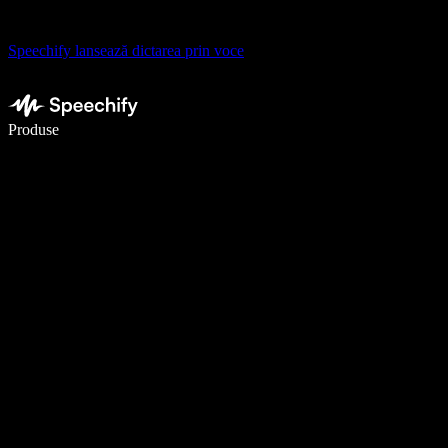
Speechify lansează dictarea prin voce
Scrie de 5× mai repede cu dictarea vocală
Produse
Află mai multe