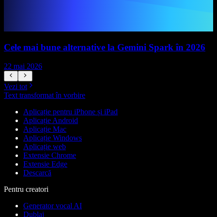
Cele mai bune alternative la Gemini Spark în 2026
22 mai 2026
1
Vezi tot
Text transformat în vorbire
Aplicație pentru iPhone și iPad
Aplicație Android
Aplicație Mac
Aplicație Windows
Aplicație web
Extensie Chrome
Extensie Edge
Descarcă
Pentru creatori
Generator vocal AI
Dublaj