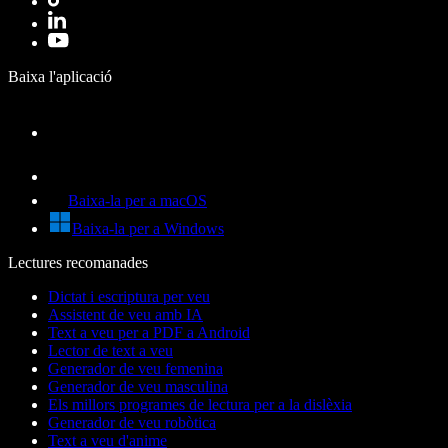
Baixa l'aplicació
Baixa-la per a macOS
Baixa-la per a Windows
Lectures recomanades
Dictat i escriptura per veu
Assistent de veu amb IA
Text a veu per a PDF a Android
Lector de text a veu
Generador de veu femenina
Generador de veu masculina
Els millors programes de lectura per a la dislèxia
Generador de veu robòtica
Text a veu d'anime