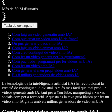
Més de 50 M d'usuaris
Taula de continguts
Com faig un vídeo generatiu amb IA?
Com puc crear un vídeo amb IA de franc?
On puc generar vídeos amb IA?
Com faig un vídeo animat amb IA?
Com creo contingut de vídeo amb IA?
Com fer un vídeo generat per IA gratuïtament?
Com puc trobar programari per fer vídeos amb IA?
Com fer un vídeo amb IA?
Com generar el meu propi vídeo amb IA?
Els 8 millors generadors de vídeos amb IA
La tecnologia de la intel·ligència artificial (IA) ha revolucionat la
creació de contingut audiovisual. Ara és més fàcil que mai produir
vídeos generats amb IA, tant per a YouTube, màrqueting a xarxes
socials com per a formació. Aquesta és la teva guia bàsica per fer un
vídeo amb IA gratis amb els millors generadors de vídeo amb IA.
Com faig un vídeo generatiu amb IA?