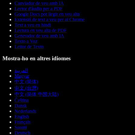
Canviador de veu amb IA
Lector d'àudio per a PDF
Google Docs pot llegir en veu alta
Extensió de text a veu per al Chrome
Text a veu en hindi
Lectura en veu alta de PDF
Generador de veu amb IA
Texto a Voz
Leitor de Texto
Mostra-ho en altres idiomes
العربية
Magyar
中文 (简体)
中文 (台灣)
中文 (简体 中国大陆)
Čeština
Dansk
Nederlands
English
Français
Suomi
Deutsch