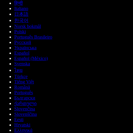
हिन्दी
Italiano
日本語
한국어
Norsk bokmål
Polski
Português Brasileiro
Русский
Українська
Español
Español (México)
Svenska
ไทย
Türkçe
Tiếng Việt
Română
Português
Български
ქართული
Slovenčina
Slovenščina
Eesti
Hrvatski
Ελληνικά