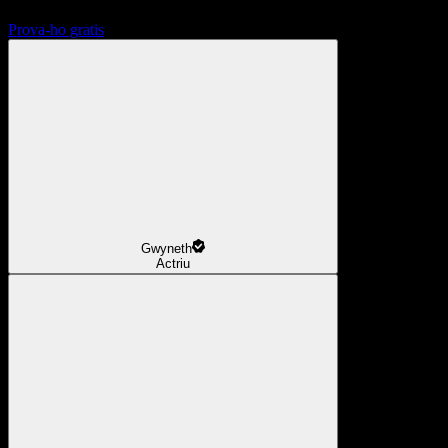
Prova-ho gratis
Gwyneth
Actriu