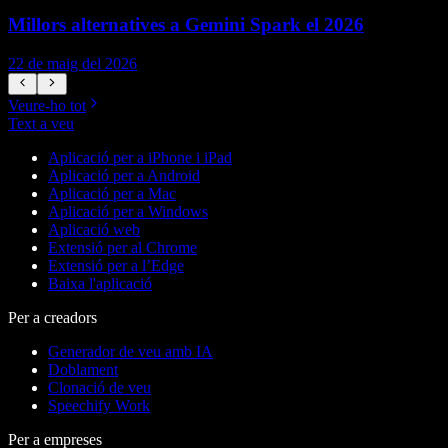
Millors alternatives a Gemini Spark el 2026
22 de maig del 2026
1
Veure-ho tot
Text a veu
Aplicació per a iPhone i iPad
Aplicació per a Android
Aplicació per a Mac
Aplicació per a Windows
Aplicació web
Extensió per al Chrome
Extensió per a l’Edge
Baixa l'aplicació
Per a creadors
Generador de veu amb IA
Doblament
Clonació de veu
Speechify Work
Per a empreses