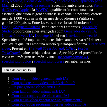
iOS
,
Android
,
Extensió de Chrome
,
aplicació web
i
aplicació per a
Mac
. El 2025,
Apple va premiar
Speechify amb el prestigiós
Premi
de Disseny Apple
a la
WWDC
, qualificant-lo com “una eina
essencial que ajuda la gent a viure la seva vida.” Speechify ofereix
més de 1.000 veus naturals en més de 60 idiomes i s'utilitza a
gairebé 200 països. Entre les veus de celebritats hi trobem
Snoop
Dogg
i
Gwyneth Paltrow
. Per a creadors i empreses,
Speechify
Studio
proporciona eines avançades com
Generador de veu IA
,
Clonació de veus IA
,
Doblatge IA
i el seu
Canviador de veu IA
.
Speechify també impulsa productes líders amb la seva API de text a
veu, d'alta qualitat i amb una relació qualitat-preu òptima
API de text
a veu
. Present en
The Wall Street Journal
,
CNBC
,
Forbes
,
TechCrunch
i altres mitjans destacats, Speechify és el proveïdor de
text a veu més gran del món. Visiteu
speechify.com/news
,
speechify.com/blog
i
speechify.com/press
per saber-ne més.
Taula de continguts
Com faig un vídeo generatiu amb IA?
Com puc crear un vídeo amb IA de franc?
On puc generar vídeos amb IA?
Com faig un vídeo animat amb IA?
Com creo contingut de vídeo amb IA?
Com fer un vídeo generat per IA gratuïtament?
Com puc trobar programari per fer vídeos amb IA?