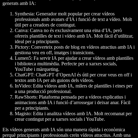
generats amb IA:
Synthesia:
Generador molt popular per crear vídeos
professionals amb avatars d’IA i funció de text a vídeo. Molt
útil per a creadors de contingut.
Canva:
Canva no és exclusivament una eina d’IA, però
ofereix plantilles de text i vídeo amb IA. Molt fàcil d’utilitzar,
ideal per a principiants.
Pictory:
Converteix posts de blog en vídeos atractius amb IA i
gestiona veu en off, imatges i transicions.
Lumen5:
Fa servir IA per ajudar a crear vídeos amb plantilles
i biblioteca multimèdia. Perfecte per a xarxes socials,
YouTube i màrqueting.
ChatGPT:
ChatGPT d’OpenAI és útil per crear veus en off i
textos amb IA per als guions dels vídeos.
InVideo:
Edita vídeos amb IA, milers de plantilles i eines per
a una producció professional.
RawShorts:
Plataforma pensada per a vídeos explicatius i
animacions amb IA i funció d’arrossegar i deixar anar. Fàcil
per a principiants.
Magisto:
Edita i analitza vídeos amb IA. Molt recomanat per
crear contingut per a xarxes socials i YouTube.
Els vídeos generats amb IA són una manera ràpida i econòmica
perquè principiants i professionals creïn vídeos atractius. Amb una