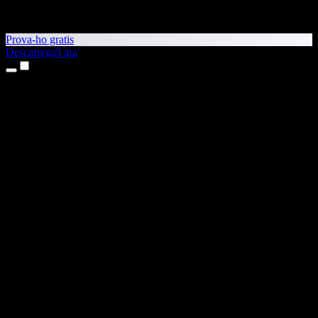
Prova-ho gratis
Descarrega'l ara
Productes
Text a veu
Aplicacions per a iPhone i iPad
Aplicació per a Android
Extensió per al Chrome
Extensió per a l'Edge
Aplicació web
Aplicació per al Mac
Aplicació per al Windows