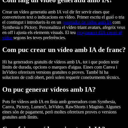
Crear un vídeo generatiu amb IA vol dir fer servir eines que
converteixen text o indicacions en vídeo. Primer escriu el guió o tria
el contingut i introdueix-lo en un
generador de vídeo amb IA
com
Synthesia o Pictory. Personalitza el vídeo triant avatars, afegeix veus
en off i ajusta els elements visuals. El teu
programari d'IA crearà el
vídeo
segons les teves preferències.
Com puc crear un vídeo amb IA de franc?
Hi ha generadors gratuïts de vídeos amb IA, tot i que poden tenir
límits de durada, opcions o marques d'aigua. Eines com Canva i
InVideo ofereixen versions gratuïtes o proves. També hi ha
solucions de codi obert, però solen requerir coneixements tècnics.
On puc generar vídeos amb IA?
Pots fer vídeos amb IA en línia amb generadors com Synthesia,
Canva, Pictory, Lumen5, InVideo, RawShorts i Magisto. Algunes
eines són de pagament, però moltes ofereixen proves o versions
gratuïtes amb límits.