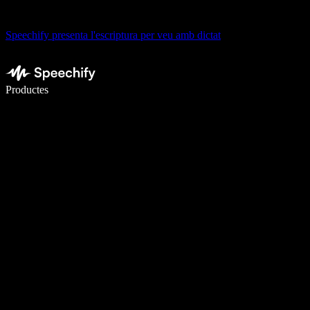
Speechify presenta l'escriptura per veu amb dictat
Escriu 5× més ràpid amb la veu
Productes
Més informació