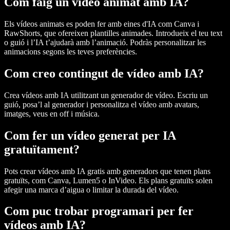
Com faig un vídeo animat amb IA?
Els vídeos animats es poden fer amb eines d'IA com Canva i
RawShorts, que ofereixen plantilles animades. Introdueix el teu text
o guió i l’IA t’ajudarà amb l’animació. Podràs personalitzar les
animacions segons les teves preferències.
Com creo contingut de vídeo amb IA?
Crea vídeos amb IA utilitzant un generador de vídeo. Escriu un
guió, posa’l al generador i personalitza el vídeo amb avatars,
imatges, veus en off i música.
Com fer un vídeo generat per IA
gratuïtament?
Pots crear vídeos amb IA gratis amb generadors que tenen plans
gratuïts, com Canva, Lumen5 o InVideo. Els plans gratuïts solen
afegir una marca d’aigua o limitar la durada del vídeo.
Com puc trobar programari per fer
vídeos amb IA?