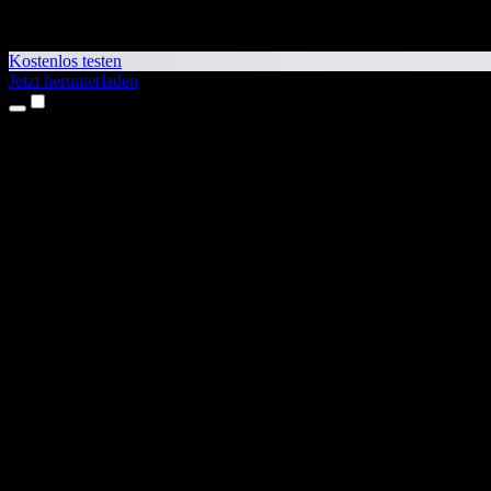
Kostenlos testen
Jetzt herunterladen
Produkte
Texte vorlesen lassen
iPhone- & iPad-Apps
Android-App
Chrome-Erweiterung
Edge-Erweiterung
Web-App
Mac-App
Windows-App