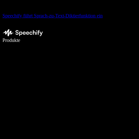
Speechify führt Sprach-zu-Text-Diktierfunktion ein
5× schneller schreiben mit Spracheingabe
Produkte
Mehr erfahren