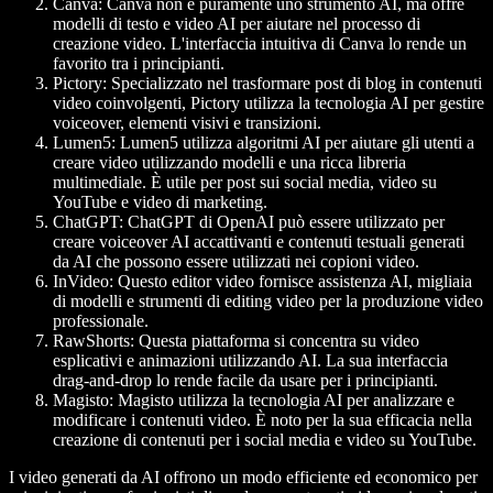
Canva:
Canva non è puramente uno strumento AI, ma offre
modelli di testo e video AI per aiutare nel processo di
creazione video. L'interfaccia intuitiva di Canva lo rende un
favorito tra i principianti.
Pictory:
Specializzato nel trasformare post di blog in contenuti
video coinvolgenti, Pictory utilizza la tecnologia AI per gestire
voiceover, elementi visivi e transizioni.
Lumen5:
Lumen5 utilizza algoritmi AI per aiutare gli utenti a
creare video utilizzando modelli e una ricca libreria
multimediale. È utile per post sui social media, video su
YouTube e video di marketing.
ChatGPT:
ChatGPT di OpenAI può essere utilizzato per
creare voiceover AI accattivanti e contenuti testuali generati
da AI che possono essere utilizzati nei copioni video.
InVideo:
Questo editor video fornisce assistenza AI, migliaia
di modelli e strumenti di editing video per la produzione video
professionale.
RawShorts:
Questa piattaforma si concentra su video
esplicativi e animazioni utilizzando AI. La sua interfaccia
drag-and-drop lo rende facile da usare per i principianti.
Magisto:
Magisto utilizza la tecnologia AI per analizzare e
modificare i contenuti video. È noto per la sua efficacia nella
creazione di contenuti per i social media e video su YouTube.
I video generati da AI offrono un modo efficiente ed economico per