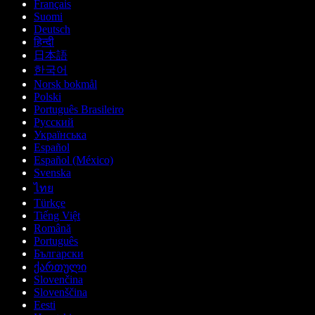
Français
Suomi
Deutsch
हिन्दी
日本語
한국어
Norsk bokmål
Polski
Português Brasileiro
Русский
Українська
Español
Español (México)
Svenska
ไทย
Türkçe
Tiếng Việt
Română
Português
Български
ქართული
Slovenčina
Slovenščina
Eesti