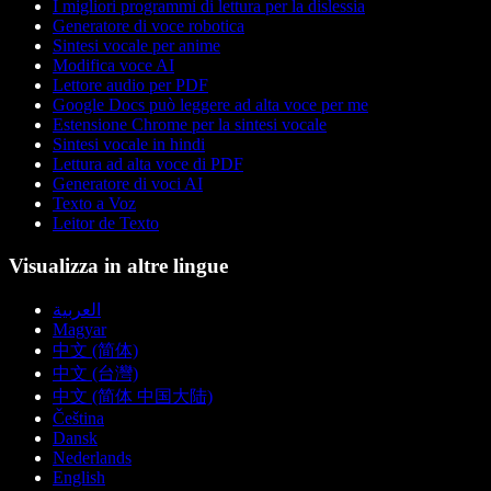
I migliori programmi di lettura per la dislessia
Generatore di voce robotica
Sintesi vocale per anime
Modifica voce AI
Lettore audio per PDF
Google Docs può leggere ad alta voce per me
Estensione Chrome per la sintesi vocale
Sintesi vocale in hindi
Lettura ad alta voce di PDF
Generatore di voci AI
Texto a Voz
Leitor de Texto
Visualizza in altre lingue
العربية
Magyar
中文 (简体)
中文 (台灣)
中文 (简体 中国大陆)
Čeština
Dansk
Nederlands
English