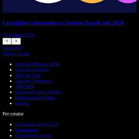
Le migliori alternative a Gemini Spark nel 2026
22 maggio 2026
1
Vedi tutti
Sintesi vocale
App per iPhone e iPad
App per Android
App per Mac
App per Windows
App Web
Estensione per Chrome
Estensione per Edge
Scarica
Per creator
Generatore di voci AI
Doppiaggio
Clonazione vocale