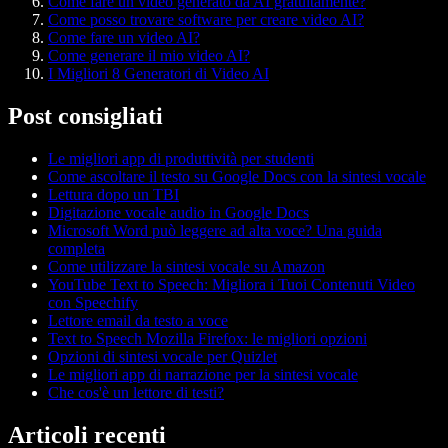
Come fare un video generato da AI gratuitamente?
Come posso trovare software per creare video AI?
Come fare un video AI?
Come generare il mio video AI?
I Migliori 8 Generatori di Video AI
Post consigliati
Le migliori app di produttività per studenti
Come ascoltare il testo su Google Docs con la sintesi vocale
Lettura dopo un TBI
Digitazione vocale audio in Google Docs
Microsoft Word può leggere ad alta voce? Una guida
completa
Come utilizzare la sintesi vocale su Amazon
YouTube Text to Speech: Migliora i Tuoi Contenuti Video
con Speechify
Lettore email da testo a voce
Text to Speech Mozilla Firefox: le migliori opzioni
Opzioni di sintesi vocale per Quizlet
Le migliori app di narrazione per la sintesi vocale
Che cos'è un lettore di testi?
Articoli recenti