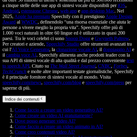
a cinque stelle delle sue app di sintesi vocale disponibili per
iOS
,
Android
,
estensione Chrome
,
web app
e
app desktop Mac
. Nel
2025,
Apple ha premiato
Speechify con il prestigioso
Apple Design
Award
al
WWDC
, definendolo “una risorsa essenziale che aiuta le
persone a vivere meglio la propria vita”. Speechify offre più di
1.000 voci naturali in oltre 60 lingue ed è utilizzato in quasi 200
paesi. Tra le voci celebri ci sono
Snoop Dogg
e
Gwyneth Paltrow
.
Per creatori e aziende,
Speechify Studio
offre strumenti avanzati tra
cui l'
AI Voice Generator
, la
clonazione vocale AI
, il
doppiaggio AI
e
il
cambia voce AI
. Speechify alimenta anche prodotti leader con la
sua API di sintesi vocale di alta qualità e dal prezzo conveniente
text
to speech API
. Citato su
The Wall Street Journal
,
CNBC
,
Forbes
,
TechCrunch
e molte altre importanti testate giornalistiche, Speechify
è il principale fornitore di sintesi vocale al mondo. Visita
speechify.com/news
,
speechify.com/blog
e
speechify.com/press
per
saperne di più.
Indice dei contenuti
Come faccio a creare un video generativo AI?
Come creare un video AI gratuitamente?
Dove posso generare video AI?
Come faccio a creare un video animato in AI?
Come creo contenuti video AI?