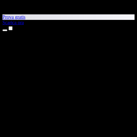
Prova gratis
Scarica ora
Prodotti
Sintesi vocale
App per iPhone e iPad
App Android
Estensione per Chrome
Estensione per Edge
App web
App per Mac
App Windows