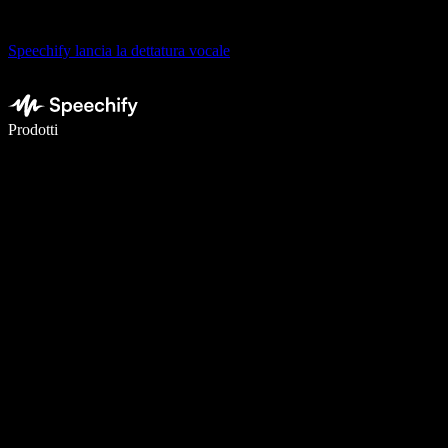
Speechify lancia la dettatura vocale
Scrivi 5× più velocemente con la dettatura vocale
Prodotti
Scopri di più