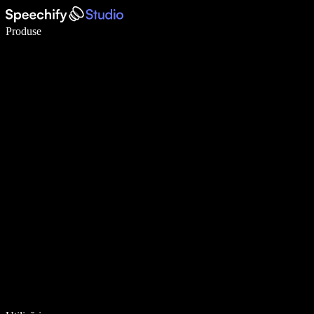
Scrie de 5× mai repede cu dictarea vocală
Produse
Află mai multe