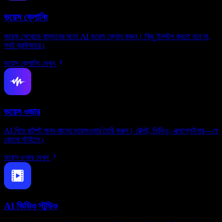
ভয়েস ক্লোনিং
কয়েক সেকেন্ডে বাস্তবের মতো AI ভয়েস ক্লোন করুন। কিছু ইনস্টল করতে হবে না,
সবই ব্রাউজারে।
ভয়েস ক্লোনিং দেখুন
ভয়েস ওভার
AI দিয়ে ঝটপট মানব-মানের ভয়েসওভার তৈরি করুন। টেক্সট, ভিডিও, এক্সপ্লেইনার—যে
কোনো স্টাইলে।
ভয়েস ওভার দেখুন
AI ভিডিও স্টুডিও