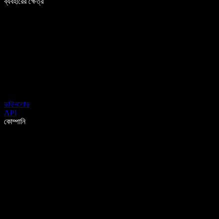
ব্যবহারের ক্ষেত্র
ডাউনলোড
API
কোম্পানি