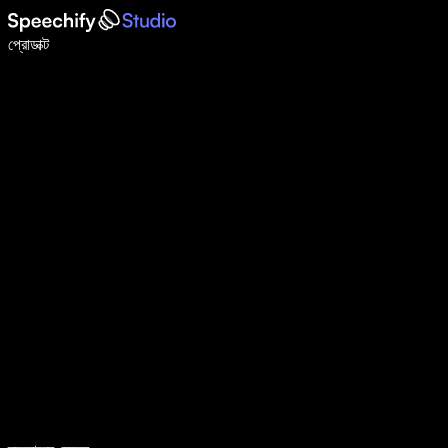
ভয়েস টাইপিং দিয়ে ৫ গুণ দ্রুত লিখুন
প্রোডাক্ট
আরও জানুন