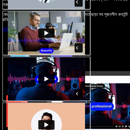
দারুণ মনে রাখার মতো অডিও-ভিডিও প্রজেক্ট বানান।
কোনো শেখার ঝামেলা নেই, শুধু ব্রাউজারে খুলুন—আর দুর্বলতা ছাড়া সব সৃজনশীল কনটেন্ট
বানিয়ে ফেলুন।
স্টুডিও চালু করুন