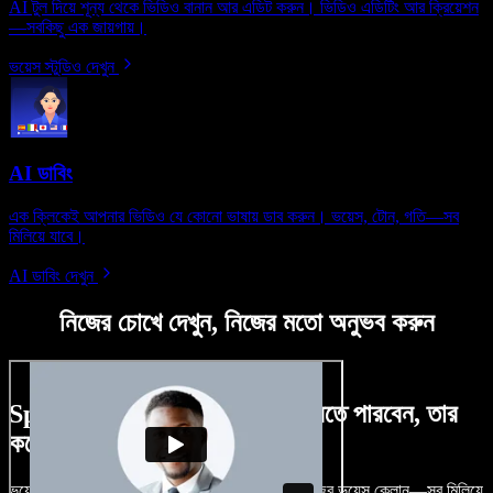
AI টুল দিয়ে শূন্য থেকে ভিডিও বানান আর এডিট করুন। ভিডিও এডিটিং আর ক্রিয়েশন
—সবকিছু এক জায়গায়।
ভয়েস স্টুডিও দেখুন
AI ডাবিং
এক ক্লিকেই আপনার ভিডিও যে কোনো ভাষায় ডাব করুন। ভয়েস, টোন, গতি—সব
মিলিয়ে যাবে।
AI ডাবিং দেখুন
নিজের চোখে দেখুন, নিজের মতো অনুভব করুন
Speechify Studio দিয়ে কী কী করতে পারবেন, তার
কয়েকটা উদাহরণ দেখুন
ভয়েসওভার, রয়্যালটি-ফ্রি ছবি, অডিও, ভিডিও যোগ, নিজের ভয়েস ক্লোন—সব মিলিয়ে