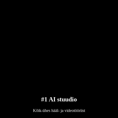
#1 AI stuudio
Kõik-ühes hääl- ja videotööriist