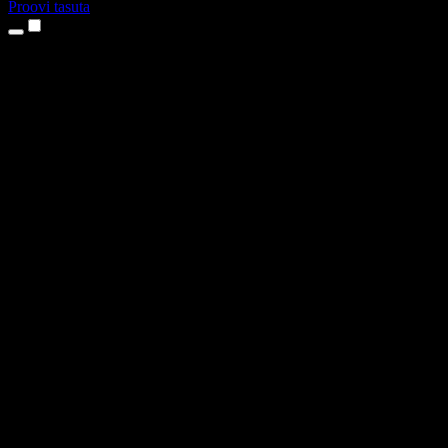
Proovi tasuta
Tooted
Tekst kõneks
iPhone’i ja iPadi rakendused
Androidi rakendus
Chrome’i laiendus
Edge’i laiendus
Veebirakendus
Maci rakendus
Windowsi rakendus
AI häältegeneraator
Pealelugemine
Dublaaž
Hääle kloonimine