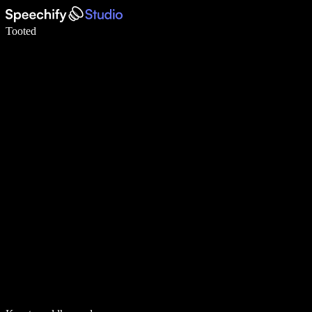
Kirjuta häälega 5× kiiremini
Tooted
Loe lähemalt