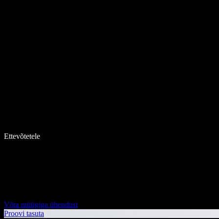
Ettevõtetele
Võta müügiga ühendust
Proovi tasuta