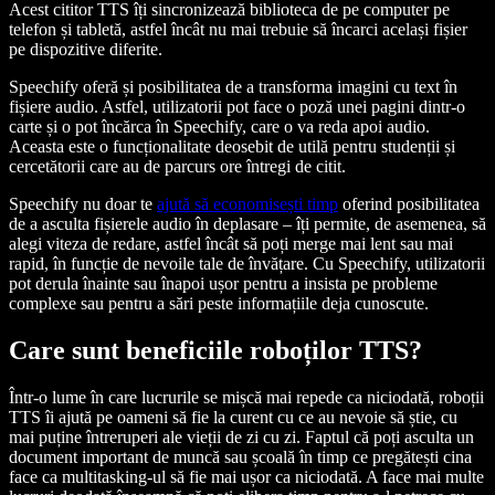
Acest cititor TTS îți sincronizează biblioteca de pe computer pe
telefon și tabletă, astfel încât nu mai trebuie să încarci același fișier
pe dispozitive diferite.
Speechify oferă și posibilitatea de a transforma imagini cu text în
fișiere audio. Astfel, utilizatorii pot face o poză unei pagini dintr-o
carte și o pot încărca în Speechify, care o va reda apoi audio.
Aceasta este o funcționalitate deosebit de utilă pentru studenții și
cercetătorii care au de parcurs ore întregi de citit.
Speechify nu doar te
ajută să economisești timp
oferind posibilitatea
de a asculta fișierele audio în deplasare – îți permite, de asemenea, să
alegi viteza de redare, astfel încât să poți merge mai lent sau mai
rapid, în funcție de nevoile tale de învățare. Cu Speechify, utilizatorii
pot derula înainte sau înapoi ușor pentru a insista pe probleme
complexe sau pentru a sări peste informațiile deja cunoscute.
Care sunt beneficiile roboților TTS?
Într-o lume în care lucrurile se mișcă mai repede ca niciodată, roboții
TTS îi ajută pe oameni să fie la curent cu ce au nevoie să știe, cu
mai puține întreruperi ale vieții de zi cu zi. Faptul că poți asculta un
document important de muncă sau școală în timp ce pregătești cina
face ca multitasking-ul să fie mai ușor ca niciodată. A face mai multe