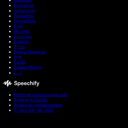
Português
Български
ქართული
Slovenčina
Slovenščina
Eesti
Hrvatski
Ελληνικά
Lietuvių
עברית
Bahasa Indonesia
বাংলা
Català
Bahasa Melayu
اردو
Preferințe privind cookie-urile
Termeni și condiții
Politica de confidențialitate
© Speechify Inc 2026