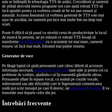
asta se întâmplă în tehnologia TTS de astăzi. Cercetătorii și oamenii
de știință dezvoltă mereu programe noi care ajută roboții TTS să
facă ajustări pentru ca vorbirea creată să fie tot mai umană și
naturală. Aceasta înseamnă că vorbirea generată de TTS este mai
ușor de ascultat, iar oamenii pot face mai multe într-un timp mai
scurt.
Poate fi dificil să ții pasul cu nivelul cerut de productivitate la locul
de muncă în prezent, iar pe măsură ce roboții TTS învață să
transforme
textul în vorbire
cu o acuratețe tot mai mare, oamenii
reușesc să facă mai mult, folosind mai puține resurse.
Generator de voce
Pe lângă faptul că ajută persoanele care citesc diferit să acceseze
informația necesară,
generatoarele de voci
sunt utile și pentru cei cu
probleme de vorbire, ajutându-i să își transmită gândurile altora.
Persoanele aflate în repaus vocal, cu noduli pe corzile vocale,
traheostomă sau alte dificultăți care le îngreunează comunicarea
orală pot scrie mesajul pe care îl doresc, iar
generatorul de voce
îl va
transmite mai departe celor din jur.
Întrebări frecvente