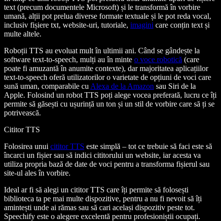
text (precum documentele Microsoft) și le transformă în vorbire
umană, alții pot prelua diverse formate textuale și le pot reda vocal,
inclusiv fișiere txt, website-uri, tutoriale,
imagini
care conțin text și
multe altele.
Roboții TTS au evoluat mult în ultimii ani. Când se gândește la
software text-to-speech, mulți au în minte
o voce robotică
(care
poate fi amuzantă în anumite contexte), dar majoritatea aplicațiilor
text-to-speech oferă utilizatorilor o varietate de opțiuni de voci care
sună uman, comparabile cu
Alexa de la Amazon
sau Siri de la
Apple. Folosind un robot TTS poți alege vocea preferată, lucru ce îți
permite să găsești cu ușurință un ton și un stil de vorbire care să ți se
potrivească.
Cititor TTS
Folosirea unui
cititor TTS
este simplă – tot ce trebuie să faci este să
încarci un fișier sau să indici cititorului un website, iar acesta va
utiliza propria bază de date de voci pentru a transforma fișierul sau
site-ul ales în vorbire.
Ideal ar fi să alegi un cititor TTS care îți permite să folosești
biblioteca ta pe mai multe dispozitive, pentru a nu fi nevoit să îți
amintești unde ai rămas sau să cari același dispozitiv peste tot.
Speechify este o alegere excelentă pentru profesioniștii ocupați.