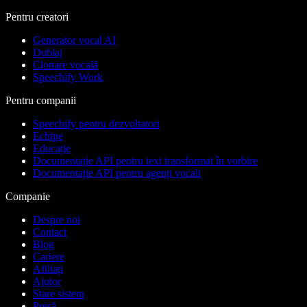
Pentru creatori
Generator vocal AI
Dublaj
Clonare vocală
Speechify Work
Pentru companii
Speechify pentru dezvoltatori
Echipe
Educație
Documentație API pentru text transformat în vorbire
Documentație API pentru agenți vocali
Companie
Despre noi
Contact
Blog
Cariere
Afiliați
Ajutor
Stare sistem
Presă