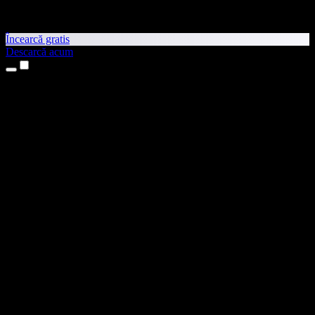
Încearcă gratis
Descarcă acum
Produse
Text transformat în vorbire
Aplicații pentru iPhone și iPad
Aplicație pentru Android
Extensie pentru Chrome
Extensie pentru Edge
Aplicație web
Aplicație pentru Mac
Aplicație pentru Windows