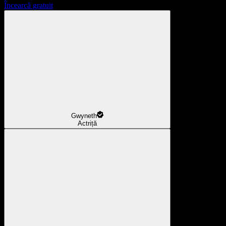
Încearcă gratuit
Gwyneth
Actriță