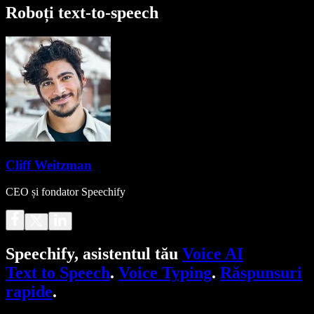
Roboți text-to-speech
Cliff Weitzman
CEO și fondator Speechify
Speechify, asistentul tău
Voice AI
Text to Speech
.
Voice Typing
.
Răspunsuri
rapide
.