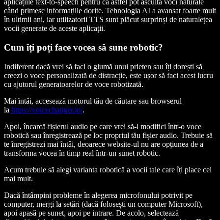
aplicațiile text-to-speech pentru că astfel pot asculta voci naturale
când primesc informațiile dorite. Tehnologia AI a avansat foarte mult
în ultimii ani, iar utilizatorii TTS sunt plăcut surprinși de naturalețea
vocii generate de aceste aplicații.
Cum îți poți face vocea să sune robotic?
Indiferent dacă vrei să faci o glumă unui prieten sau îți dorești să
creezi o voce personalizată de distracție, este ușor să faci acest lucru
cu ajutorul generatoarelor de voce robotizată.
Mai întâi, accesează motorul tău de căutare sau browserul
la
https://voicechanger.io/
.
Apoi, încarcă fișierul audio pe care vrei să-l modifici într-o voce
robotică sau înregistrează pe loc propriul tău fișier audio. Trebuie să
te înregistrezi mai întâi, deoarece website-ul nu are opțiunea de a
transforma vocea în timp real într-un sunet robotic.
Acum trebuie să alegi varianta robotică a vocii tale care îți place cel
mai mult.
Dacă întâmpini probleme în alegerea microfonului potrivit pe
computer, mergi la setări (dacă folosești un computer Microsoft),
apoi apasă pe sunet, apoi pe intrare. De acolo, selectează