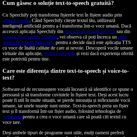
Cum găsesc o soluție text-to-speech gratuită?
Cu Speechify poți transforma fișierele text în fișiere audio prin
sinteză vocală
. Când Speechify citește textul tău, utilizează
inteligență artificială pentru a-l transforma într-o voce umană. Dacă
accesezi aplicația Speechify din
magazinul de aplicații iOS
sau din
Google Play pentru Android
, vei observa că poți încerca un
plan
gratuit de testare Speechify
pentru a decide dacă este aplicația TTS
cu voce de înaltă calitate de care ai nevoie. Descoperă vocile umane
virtuale din aplicație,
verifică prețurile
și vezi dacă experiența oferită
este potrivită pentru tine.
Care este diferența dintre text-to-speech și voice-to-
text?
Software-ul de recunoaștere vocală încearcă să identifice ce spune o
persoană și să transforme cuvintele în fișiere text. Deși acest lucru
poate fi util în multe situații, se pierde intonația și inflexiunile vocii
umane, iar unele nuanțe sunt omise. Text-to-speech preia un fișier
text și îl transformă într-un fișier audio, folosind tehnologia de
voiceover
pentru a crea o voce umană care să poată citi textul cu
voce tare.
Deși ambele tipuri de programe sunt utile, mulți oameni preferă