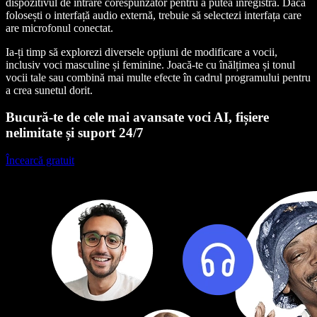
dispozitivul de intrare corespunzător pentru a putea înregistra. Dacă
folosești o interfață audio externă, trebuie să selectezi interfața care
are microfonul conectat.
Ia-ți timp să explorezi diversele opțiuni de modificare a vocii,
inclusiv voci masculine și feminine. Joacă-te cu înălțimea și tonul
vocii tale sau combină mai multe efecte în cadrul programului pentru
a crea sunetul dorit.
Bucură-te de cele mai avansate voci AI, fișiere
nelimitate și suport 24/7
Încearcă gratuit