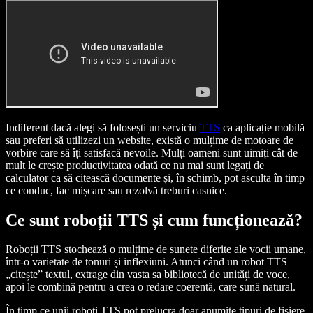
Indiferent dacă alegi să folosești un serviciu
TTS
ca aplicație mobilă
sau preferi să utilizezi un website, există o mulțime de motoare de
vorbire care să îți satisfacă nevoile. Mulți oameni sunt uimiți cât de
mult le crește productivitatea odată ce nu mai sunt legați de
calculator ca să citească documente și, în schimb, pot asculta în timp
ce conduc, fac mișcare sau rezolvă treburi casnice.
Ce sunt roboții TTS și cum funcționează?
Roboții TTS stochează o mulțime de sunete diferite ale vocii umane,
într-o varietate de tonuri și inflexiuni. Atunci când un robot TTS
„citește” textul, extrage din vasta sa bibliotecă de unități de voce,
apoi le combină pentru a crea o redare coerentă, care sună natural.
În timp ce unii roboți TTS pot prelucra doar anumite tipuri de fișiere