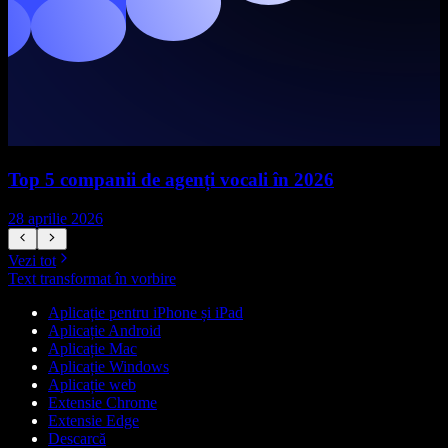
Top 5 companii de agenți vocali în 2026
28 aprilie 2026
1
Vezi tot
Text transformat în vorbire
Aplicație pentru iPhone și iPad
Aplicație Android
Aplicație Mac
Aplicație Windows
Aplicație web
Extensie Chrome
Extensie Edge
Descarcă