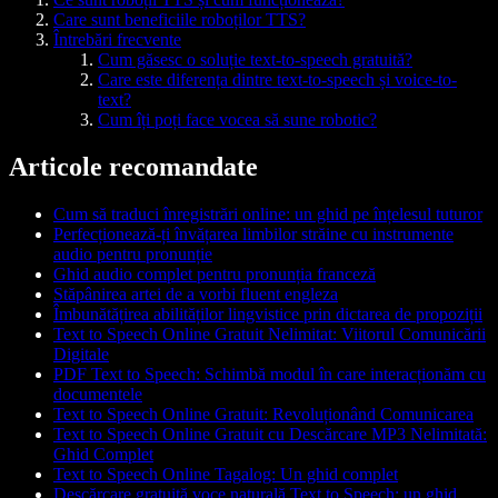
Care sunt beneficiile roboților TTS?
Întrebări frecvente
Cum găsesc o soluție text-to-speech gratuită?
Care este diferența dintre text-to-speech și voice-to-
text?
Cum îți poți face vocea să sune robotic?
Articole recomandate
Cum să traduci înregistrări online: un ghid pe înțelesul tuturor
Perfecționează-ți învățarea limbilor străine cu instrumente
audio pentru pronunție
Ghid audio complet pentru pronunția franceză
Stăpânirea artei de a vorbi fluent engleza
Îmbunătățirea abilităților lingvistice prin dictarea de propoziții
Text to Speech Online Gratuit Nelimitat: Viitorul Comunicării
Digitale
PDF Text to Speech: Schimbă modul în care interacționăm cu
documentele
Text to Speech Online Gratuit: Revoluționând Comunicarea
Text to Speech Online Gratuit cu Descărcare MP3 Nelimitată:
Ghid Complet
Text to Speech Online Tagalog: Un ghid complet
Descărcare gratuită voce naturală Text to Speech: un ghid