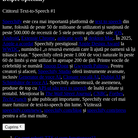
Cititorul Text-to-Speech #1
Speechify
este cea mai importantă platformă de
text to speech
din
lume, folosită de peste 50 de milioane de utilizatori și susținută de
peste 500.000 de recenzii de 5 stele pentru aplicațiile sale
iOS
,
Android
,
Extensie Chrome
,
aplicație web
și
desktop Mac
. În 2025,
Apple a acordat
Speechify prestigiosul
Apple Design Award
la
WWDC
, numindu-l „o resursă esențială care îi ajută pe oameni să își
trăiască viața.” Speechify oferă peste 1.000 de voci naturale în peste
60 de limbi și este utilizat în aproape 200 de țări. Printre vocile de
celebrități se numără
Snoop Dogg
și
Gwyneth Paltrow
. Pentru
creatori și afaceri,
Speechify Studio
oferă instrumente avansate,
inclusiv
Generator de voce AI
,
Clonare vocală AI
,
Dublaj AI
și
Schimbător de voce AI
. Speechify alimentează, de asemenea,
produse de top cu
API-ul său text to speech
de înaltă calitate și
rentabil. Menționat în
The Wall Street Journal
,
CNBC
,
Forbes
,
TechCrunch
și alte publicații importante, Speechify este cel mai
mare furnizor de text-to-speech din lume. Vizitează
speechify.com/news
,
speechify.com/blog
și
speechify.com/press
pentru a afla mai multe.
Cuprins
Ce sunt roboții TTS și cum funcționează?