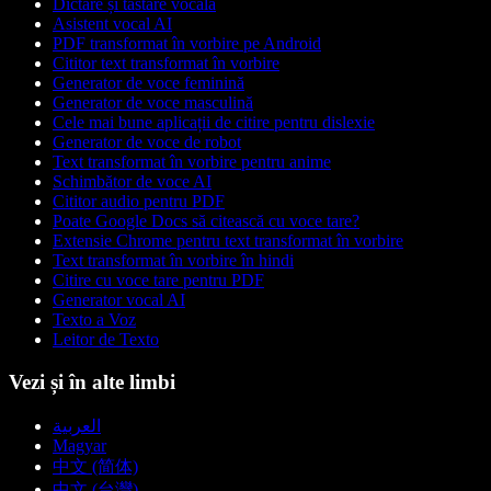
Dictare și tastare vocală
Asistent vocal AI
PDF transformat în vorbire pe Android
Cititor text transformat în vorbire
Generator de voce feminină
Generator de voce masculină
Cele mai bune aplicații de citire pentru dislexie
Generator de voce de robot
Text transformat în vorbire pentru anime
Schimbător de voce AI
Cititor audio pentru PDF
Poate Google Docs să citească cu voce tare?
Extensie Chrome pentru text transformat în vorbire
Text transformat în vorbire în hindi
Citire cu voce tare pentru PDF
Generator vocal AI
Texto a Voz
Leitor de Texto
Vezi și în alte limbi
العربية
Magyar
中文 (简体)
中文 (台灣)