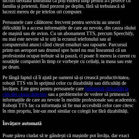
lucruri deodată înseamnă că poți elibera timp pentru a-l petrece cu
familia și prietenii, fiind prezent pe deplin, fără să trebuiască să
lucrezi mereu de pe telefon ori computer.
Persoanele care călătoresc frecvent pentru serviciu au uneori
dificultăți în a accesa informațiile de care au nevoie, din cauza răului
de mașină sau de avion. Cu un abonament TTS, precum Speechify,
nu mai este nevoie să te uiți la ecranul telefonului sau al
computerului atunci când citești emailuri sau rapoarte. Parcursul
printr-un aeroport sau drumul spre hotel nu mai înseamnă că un
profesionist ocupat trebuie să ia pauză, ci poate fi mereu la curent cu
noutățile companiei în timp ce vorbește cu ceilalți, ia masa sau este
pe drum.
Pe lângă faptul că îi ajută pe oameni să-și crească productivitatea,
roboții TTS vin în sprijinul celor cu dizabilități sau dificultăți de
învățare. Este greu pentru persoanele care
întâmpină dificultăți la
citit din cauza dislexiei
sau a problemelor de vedere să primească
informațiile de care au nevoie în mediile profesionale sau academice.
Roboții TTS fac ca informația să fie mai accesibilă celor care citesc
în ritm propriu, într-un mod similar cu colegii lor fără dizabilități.
Învățare automată
Poate părea ciudat să te gândești că mașinile pot învăța, dar exact