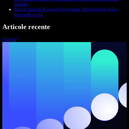
complet
Text to Speech Narakeet Download: Transformă-ți voice-
over-urile cu AI
Articole recente
Vezi tot