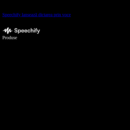
Speechify lansează dictarea prin voce
Scrie de 5× mai repede cu dictarea vocală
Produse
Află mai multe