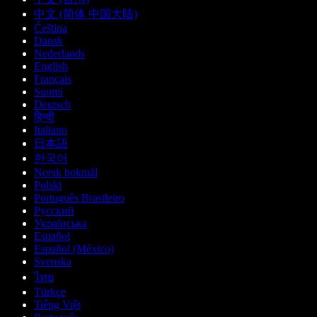
中文 (简体 中国大陆)
Čeština
Dansk
Nederlands
English
Français
Suomi
Deutsch
हिन्दी
Italiano
日本語
한국어
Norsk bokmål
Polski
Português Brasileiro
Русский
Українська
Español
Español (México)
Svenska
ไทย
Türkçe
Tiếng Việt