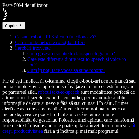
Peste 50M de utilizatori
Cuprins
Ce sunt roboții TTS și cum funcționează?
Care sunt beneficiile roboților TTS?
Întrebări frecvente
Cum găsesc o soluție text-to-speech gratuită?
Care este diferența dintre text-to-speech și voice-to-
text?
Cum îți poți face vocea să sune robotic?
Fie că ești implicat în e-learning, citești e-book-uri pentru muncă sau
pur și simplu vrei să aprofundezi învățarea în timp ce ești în mișcare
pe parcursul zilei,
roboții text-to-speech
sunt modalitatea perfectă de
a transforma fișierele text în fișiere audio, permițându-ți să obții
informațiile de care ai nevoie fără să stai cu nasul în cărți. Lumea
alertă de azi cere ca oamenii să învețe lucruri noi mai repede ca
niciodată, ceea ce poate fi dificil atunci când ai mai multe
responsabilități de gestionat. Folosirea unei aplicații care transformă
fișierele text în fișiere audio te poate ajuta să înveți lucruri noi și să
îți
crești productivitatea
fără a-ți încărca și mai mult programul.