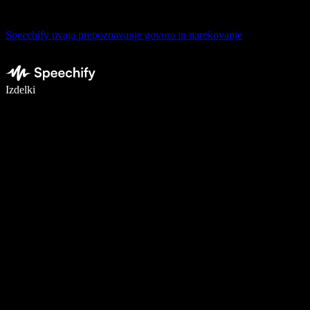
Speechify uvaja prepoznavanje govora in narekovanje
Pišite 5× hitreje z narekovanjem
Izdelki
Več o tem