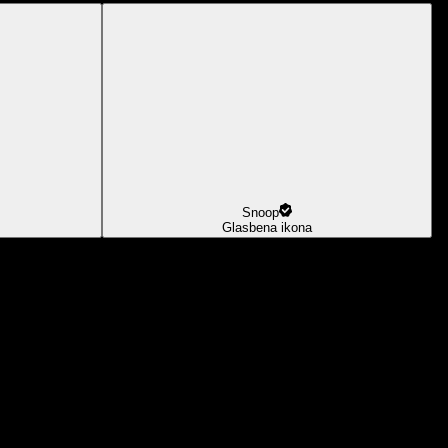
Snoop
Glasbena ikona