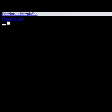
Preizkusite brezplačno
Prenesite zdaj
Izdelki
Pretvorba besedila v govor
Aplikaciji za iPhone in iPad
Aplikacija za Android
Razširitev za Chrome
Razširitev za Edge
Spletna aplikacija
Aplikacija za Mac
Aplikacija za Windows