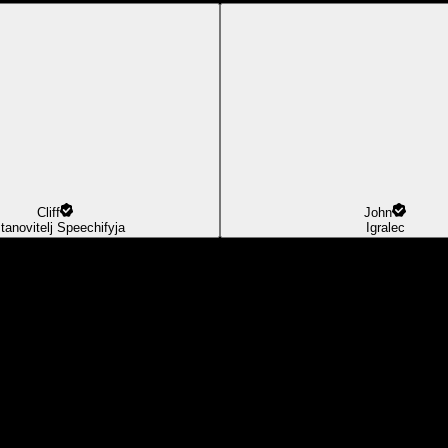
Cliff
John
tanovitelj Speechifyja
Igralec