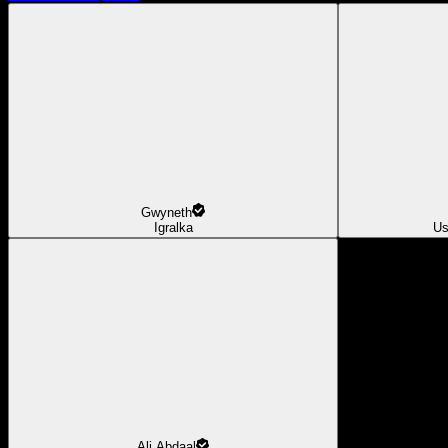
Gwyneth
Igralka
Us
Ali Abdaal