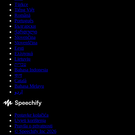
Türkçe
Tiếng Việt
Română
Português
Български
ქართული
Slovenčina
Slovenščina
Eesti
Ελληνικά
Lietuvių
עברית
Bahasa Indonesia
বাংলা
Català
Bahasa Melayu
اردو
Postavke kolačića
Uvjeti korištenja
Pravila o privatnosti
© Speechify Inc 2026