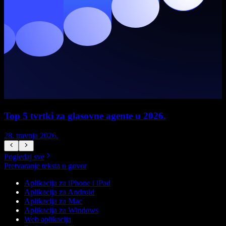
Top 5 tvrtki za glasovne agente u 2026.
28. travnja 2026.
1
Pogledaj sve
Pretvaranje teksta u govor
Aplikacija za iPhone i iPad
Aplikacija za Android
Aplikacija za Mac
Aplikacija za Windows
Web aplikacija