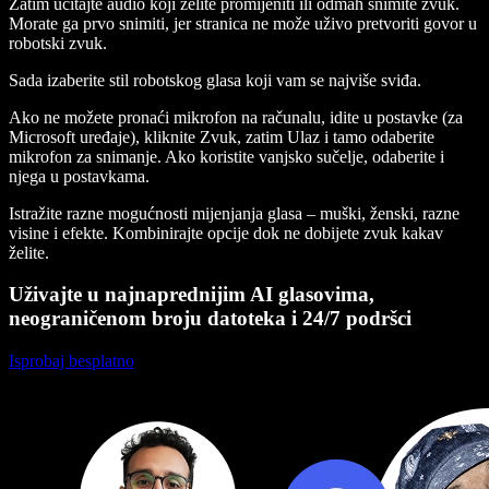
Zatim učitajte audio koji želite promijeniti ili odmah snimite zvuk.
Morate ga prvo snimiti, jer stranica ne može uživo pretvoriti govor u
robotski zvuk.
Sada izaberite stil robotskog glasa koji vam se najviše sviđa.
Ako ne možete pronaći mikrofon na računalu, idite u postavke (za
Microsoft uređaje), kliknite Zvuk, zatim Ulaz i tamo odaberite
mikrofon za snimanje. Ako koristite vanjsko sučelje, odaberite i
njega u postavkama.
Istražite razne mogućnosti mijenjanja glasa – muški, ženski, razne
visine i efekte. Kombinirajte opcije dok ne dobijete zvuk kakav
želite.
Uživajte u najnaprednijim AI glasovima,
neograničenom broju datoteka i 24/7 podršci
Isprobaj besplatno