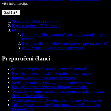
više informacija.
Sadržaj
Što su TTS roboti i kako rade?
Koje su prednosti TTS robota?
FAQ
Kako pronaći besplatno rješenje za pretvaranje teksta u
govor?
Koja je razlika između teksta u govor i govora u tekst?
Kako postići da vaš glas zvuči robotski?
Preporučeni članci
Kako online prevesti snimke: jednostavan vodič
Unaprijedite učenje jezika uz audio alate za izgovor
Potpuni audio vodič za francuski izgovor
Savladajte umjetnost tečnog govora engleskog jezika
Unaprijedite jezične vještine diktiranjem rečenica
Text u govor online besplatno bez ograničenja: Revolucija
digitalne komunikacije
Text to Speech PDF: Revolucionarno čitanje dokumenata
Tekst u govor online besplatno preuzimanje: Revolucija
komunikacije