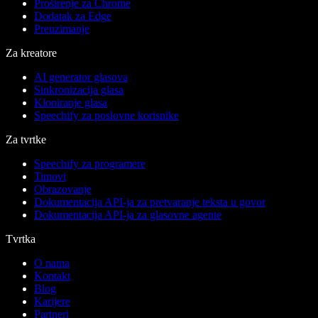
Proširenje za Chrome
Dodatak za Edge
Preuzimanje
Za kreatore
AI generator glasova
Sinkronizacija glasa
Kloniranje glasa
Speechify za poslovne korisnike
Za tvrtke
Speechify za programere
Timovi
Obrazovanje
Dokumentacija API-ja za pretvaranje teksta u govor
Dokumentacija API-ja za glasovne agente
Tvrtka
O nama
Kontakt
Blog
Karijere
Partneri