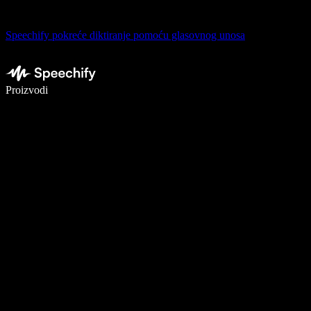
Speechify pokreće diktiranje pomoću glasovnog unosa
Pišite 5× brže uz glasovno diktiranje
Proizvodi
Saznajte više