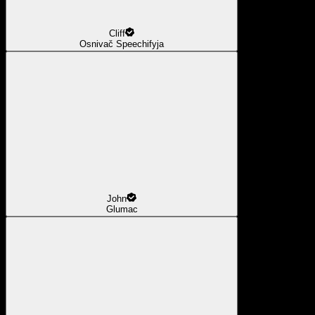
Cliff
Osnivač Speechifyja
John
Glumac