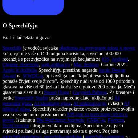
O Speechifyju
Br. 1 čitač teksta u govor
Speechify
je vodeća svjetska
platforma za pretvaranje teksta u govor
kojoj vjeruje više od 50 milijuna korisnika, s više od 500.000
recenzija s pet zvjezdica na svojim aplikacijama za
iOS
,
Android
,
Chrome ekstenziju
,
web-aplikaciju
i
Mac desktop
. Godine 2025.
Apple je dodijelio
Speechifyju prestižnu nagradu
Apple Design
Award
na
WWDC-u
, opisavši ga kao “ključni resurs koji ljudima
pomaže živjeti svoje živote”. Speechify nudi više od 1000 prirodnih
glasova na više od 60 jezika i koristi se u gotovo 200 zemalja. Među
glasovima slavnih su
Snoop Dogg
i
Gwyneth Paltrow
. Za kreatore i
tvrtke
Speechify Studio
pruža napredne alate, uključujući
AI
generator glasa
,
AI kloniranje glasa
,
AI sinkronizaciju
i vlastiti
AI
mijenjač glasa
. Speechify također pokreće vodeće proizvode svojim
visokokvalitetnim i pristupačnim
API-jem za pretvaranje teksta u
govor
. Istaknut u
The Wall Street Journalu
,
CNBC-ju
,
Forbesu
,
TechCrunchu
i drugim velikim medijima, Speechify je najveći
svjetski pružatelj usluga pretvaranja teksta u govor. Posjetite
speechify.com/news
,
speechify.com/blog
i
speechify.com/press
za