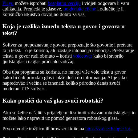
Playu
možete isprobati
besplatnu verziju
i vidjeti odgovara li vam
aplikacija. Pregledajte glasove,
pogledajte cijene
i odlučite je li
korisničko iskustvo dovoljno dobro za vas.
Koja je razlika između teksta u govor i govora u
tekst?
Softver za prepoznavanje govora prepoznaje što govorite i pretvara
to u tekst. To je korisno, ali izostaje intonacija i emocija. Pretvaranje
teksta u govor radi obrnuto – koristi
voiceover
kako bi stvorilo
ljudski glas i naglas pročitalo sadržaj.
Oba tipa programa su korisna, no mnogi više vole tekst u govor
kako bi čuli prirodan glas i lakše došli do informacija. AI je jako
napredovao i većina se iznenadi koliko prirodno danas zvuči
moderan TTS softver.
Kako postići da vaš glas zvuči robotski?
Ako se želite našaliti s prijateljem ili snimiti zabavan robotski glas, to
možete lako napraviti uz pomoć generatora robotskog glasa.
Prvo otvorite tražilicu ili browser i idite na
https://voicechanger.io/
.