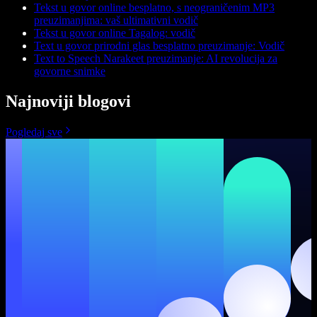
Tekst u govor online besplatno, s neograničenim MP3
preuzimanjima: vaš ultimativni vodič
Tekst u govor online Tagalog: vodič
Text u govor prirodni glas besplatno preuzimanje: Vodič
Text to Speech Narakeet preuzimanje: AI revolucija za
govorne snimke
Najnoviji blogovi
Pogledaj sve