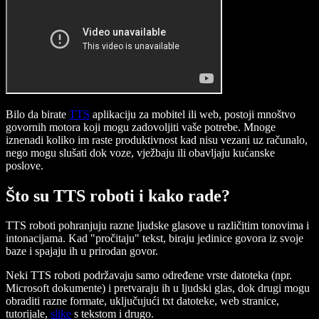
Bilo da birate
TTS
aplikaciju za mobitel ili web, postoji mnoštvo
govornih motora koji mogu zadovoljiti vaše potrebe. Mnoge
iznenadi koliko im raste produktivnost kad nisu vezani uz računalo,
nego mogu slušati dok voze, vježbaju ili obavljaju kućanske
poslove.
Što su TTS roboti i kako rade?
TTS roboti pohranjuju razne ljudske glasove u različitim tonovima i
intonacijama. Kad "pročitaju" tekst, biraju jedinice govora iz svoje
baze i spajaju ih u prirodan govor.
Neki TTS roboti podržavaju samo određene vrste datoteka (npr.
Microsoft dokumente) i pretvaraju ih u ljudski glas, dok drugi mogu
obraditi razne formate, uključujući txt datoteke, web stranice,
tutorijale,
slike
s tekstom i drugo.