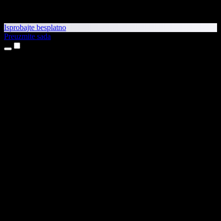
Isprobajte besplatno
Preuzmite sada
Proizvodi
Pretvaranje teksta u govor
Aplikacije za iPhone i iPad
Aplikacija za Android
Proširenje za Chrome
Proširenje za Edge
Web-aplikacija
Aplikacija za Mac
Aplikacija za Windows