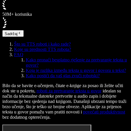
50M+ korisnika
Sadržaj
Što su TTS roboti i kako rade?
Koje su prednosti TTS robota?
FAQ
Kako pronaći besplatno rješenje za pretvaranje teksta u
govor?
Koja je razlika između teksta u govor i govora u tekst?
Kako postići da vaš glas zvuči robotski?
Bilo da se bavite e-učenjem, čitate e-knjige za posao ili želite učiti
dok ste u pokretu,
roboti za pretvaranje teksta u govor
idealan su
način da tekstualne datoteke pretvorite u audio zapis i dobijete
informacije bez sjedenja nad knjigom. Današnji ubrzani tempo traži
brzo učenje, što je teško uz brojne obveze. Aplikacije za prijenos
teksta u govor pomažu vam pratiti novosti i
povećati produktivnost
bez dodatnog opterećenja.