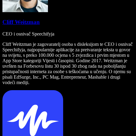
Cliff Weitzman
CEO i osnivač Speechifyja
Cliff Weitzman je zagovaratelj osoba s disleksijom te CEO i osnivač
Speechifyja, najpopularnije aplikacije za pretvaranje teksta u govor
na svijetu, s preko 100.000 ocjena s 5 zvjezdica i prvim mjestom u
App Store kategoriji Vijesti i časopisi. Godine 2017. Weitzman je
uvršten na Forbesovu listu 30 ispod 30 zbog rada na poboljšanju
pristupačnosti interneta za osobe s teškoćama u učenju. O njemu su
pisali EdSurge, Inc., PC Mag, Entrepreneur, Mashable i drugi
vodeći mediji.