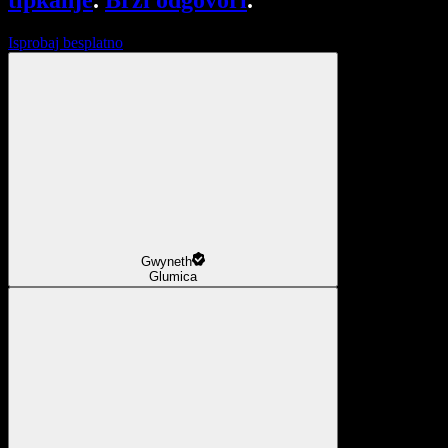
tipkanje
.
Brzi odgovori
.
Isprobaj besplatno
Gwyneth
Glumica