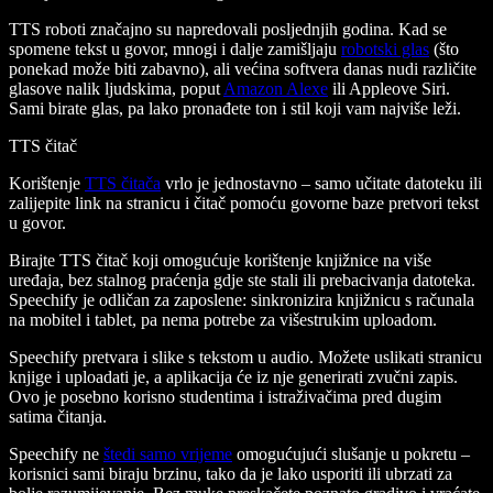
TTS roboti značajno su napredovali posljednjih godina. Kad se
spomene tekst u govor, mnogi i dalje zamišljaju
robotski glas
(što
ponekad može biti zabavno), ali većina softvera danas nudi različite
glasove nalik ljudskima, poput
Amazon Alexe
ili Appleove Siri.
Sami birate glas, pa lako pronađete ton i stil koji vam najviše leži.
TTS čitač
Korištenje
TTS čitača
vrlo je jednostavno – samo učitate datoteku ili
zalijepite link na stranicu i čitač pomoću govorne baze pretvori tekst
u govor.
Birajte TTS čitač koji omogućuje korištenje knjižnice na više
uređaja, bez stalnog praćenja gdje ste stali ili prebacivanja datoteka.
Speechify je odličan za zaposlene: sinkronizira knjižnicu s računala
na mobitel i tablet, pa nema potrebe za višestrukim uploadom.
Speechify pretvara i slike s tekstom u audio. Možete uslikati stranicu
knjige i uploadati je, a aplikacija će iz nje generirati zvučni zapis.
Ovo je posebno korisno studentima i istraživačima pred dugim
satima čitanja.
Speechify ne
štedi samo vrijeme
omogućujući slušanje u pokretu –
korisnici sami biraju brzinu, tako da je lako usporiti ili ubrzati za