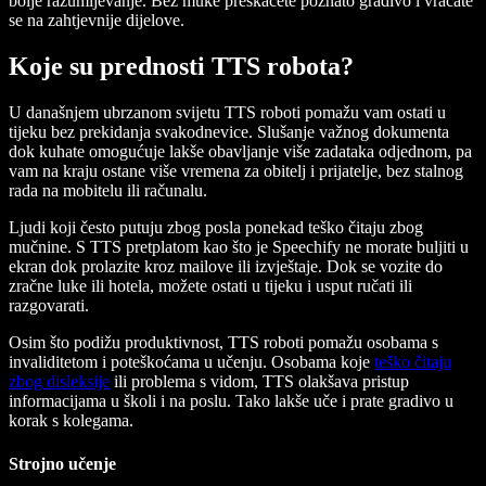
bolje razumijevanje. Bez muke preskačete poznato gradivo i vraćate
se na zahtjevnije dijelove.
Koje su prednosti TTS robota?
U današnjem ubrzanom svijetu TTS roboti pomažu vam ostati u
tijeku bez prekidanja svakodnevice. Slušanje važnog dokumenta
dok kuhate omogućuje lakše obavljanje više zadataka odjednom, pa
vam na kraju ostane više vremena za obitelj i prijatelje, bez stalnog
rada na mobitelu ili računalu.
Ljudi koji često putuju zbog posla ponekad teško čitaju zbog
mučnine. S TTS pretplatom kao što je Speechify ne morate buljiti u
ekran dok prolazite kroz mailove ili izvještaje. Dok se vozite do
zračne luke ili hotela, možete ostati u tijeku i usput ručati ili
razgovarati.
Osim što podižu produktivnost, TTS roboti pomažu osobama s
invaliditetom i poteškoćama u učenju. Osobama koje
teško čitaju
zbog disleksije
ili problema s vidom, TTS olakšava pristup
informacijama u školi i na poslu. Tako lakše uče i prate gradivo u
korak s kolegama.
Strojno učenje