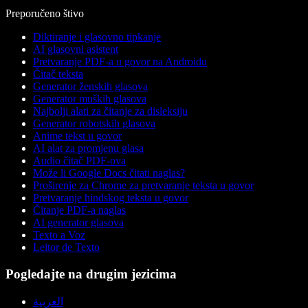
Preporučeno štivo
Diktiranje i glasovno tipkanje
AI glasovni asistent
Pretvaranje PDF-a u govor na Androidu
Čitač teksta
Generator ženskih glasova
Generator muških glasova
Najbolji alati za čitanje za disleksiju
Generator robotskih glasova
Anime tekst u govor
AI alat za promjenu glasa
Audio čitač PDF-ova
Može li Google Docs čitati naglas?
Proširenje za Chrome za pretvaranje teksta u govor
Pretvaranje hindskog teksta u govor
Čitanje PDF-a naglas
AI generator glasova
Texto a Voz
Leitor de Texto
Pogledajte na drugim jezicima
العربية