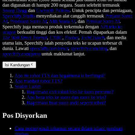
dan digunakan di hampir 200 negara. Suara selebriti termasuk
Snoop Dogg
dan
Gwyneth Paltrow
. Untuk pencipta dan perniagaan,
Speechify Studio
menyediakan alat canggih termasuk
Penjana Suara
AI
,
Penduaan Suara AI
,
Alih Suara AI
, dan
Penukar Suara AI
.
Speechify juga memacu produk terkemuka dengan
API teks ke
ucapan
berkualiti tinggi dan kos efektif. Pernah dipaparkan dalam
The Wall Street Journal
,
CNBC
,
Forbes
,
TechCrunch
, dan media
utama lain, Speechify ialah penyedia teks ke ucapan terbesar di
dunia. Lawati
speechify.com/news
,
speechify.com/blog
, dan
speechify.com/press
untuk maklumat lanjut.
Isi Kandungan
Apa itu robot TTS dan bagaimana ia berfungsi?
Apa manfaat robot TTS?
Soalan Lazim
Bagaimana cari solusi teks ke suara percuma?
Apa beza teks ke suara dan suara ke teks?
Bagaimana buat suara anda seperti robot?
Pos Disyorkan
Cara menterjemah rakaman secara dalam talian: panduan
ringkas