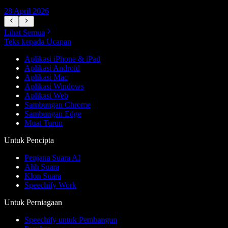
28 April 2026
1
Lihat Semua
Teks kepada Ucapan
Aplikasi iPhone & iPad
Aplikasi Android
Aplikasi Mac
Aplikasi Windows
Aplikasi Web
Sambungan Chrome
Sambungan Edge
Muat Turun
Untuk Pencipta
Penjana Suara AI
Alih Suara
Klon Suara
Speechify Work
Untuk Perniagaan
Speechify untuk Pembangun