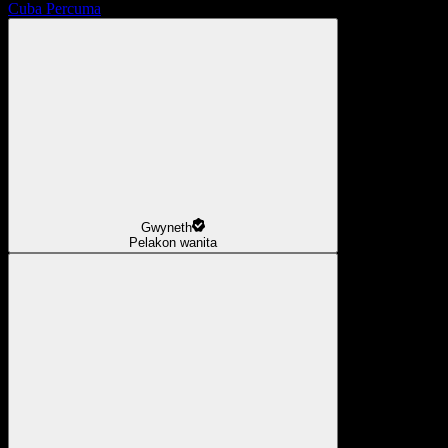
Cuba Percuma
Gwyneth
Pelakon wanita