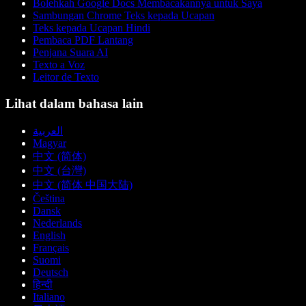
Bolehkah Google Docs Membacakannya untuk Saya
Sambungan Chrome Teks kepada Ucapan
Teks kepada Ucapan Hindi
Pembaca PDF Lantang
Penjana Suara AI
Texto a Voz
Leitor de Texto
Lihat dalam bahasa lain
العربية
Magyar
中文 (简体)
中文 (台灣)
中文 (简体 中国大陆)
Čeština
Dansk
Nederlands
English
Français
Suomi
Deutsch
हिन्दी
Italiano