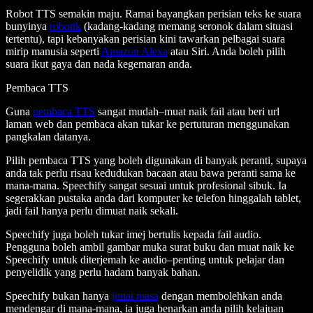
Robot TTS semakin maju. Ramai bayangkan perisian teks ke suara
bunyinya
robotik
(kadang-kadang memang seronok dalam situasi
tertentu), tapi kebanyakan perisian kini tawarkan pelbagai suara
mirip manusia seperti
Amazon Alexa
atau Siri. Anda boleh pilih
suara ikut gaya dan nada kegemaran anda.
Pembaca TTS
Guna
pembaca TTS
sangat mudah–muat naik fail atau beri url
laman web dan pembaca akan tukar ke pertuturan menggunakan
pangkalan datanya.
Pilih pembaca TTS yang boleh digunakan di banyak peranti, supaya
anda tak perlu risau kedudukan bacaan atau bawa peranti sama ke
mana-mana. Speechify sangat sesuai untuk profesional sibuk. Ia
segerakkan pustaka anda dari komputer ke telefon hinggalah tablet,
jadi fail hanya perlu dimuat naik sekali.
Speechify juga boleh tukar imej bertulis kepada fail audio.
Pengguna boleh ambil gambar muka surat buku dan muat naik ke
Speechify untuk diterjemah ke audio–penting untuk pelajar dan
penyelidik yang perlu hadam banyak bahan.
Speechify bukan hanya
jimat masa
dengan membolehkan anda
mendengar di mana-mana, ia juga benarkan anda pilih kelajuan