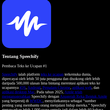
Tentang Speechify
Pembaca Teks ke Ucapan #1
Speechify
ialah platform
teks ke ucapan
terkemuka dunia,
dipercayai oleh lebih 50 juta pengguna dan disokong oleh lebih
daripada 500,000 ulasan lima bintang merentasi aplikasi teks ke
ucapannya
iOS
,
Android
,
Pemalam Chrome
,
aplikasi web
, dan
aplikasi desktop Mac
. Pada tahun 2025,
Apple telah
menganugerahkan
Speechify dengan
Anugerah Reka Bentuk Apple
yang berprestij di
WWDC
, menyifatkannya sebagai “sumber
penting yang membantu orang menjalani hidup mereka.” Speechify
menawarkan lebih 1,000 suara semula jadi dalam lebih 60 bahasa