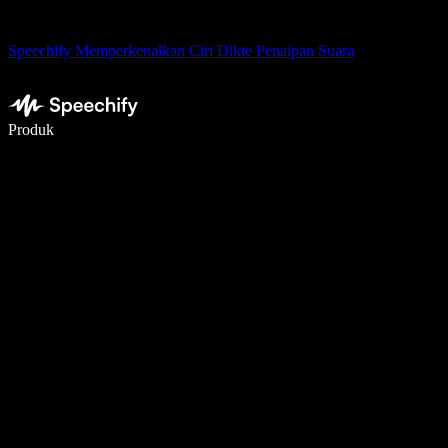
Speechify Memperkenalkan Ciri Dikte Penaipan Suara
Tulis 5× lebih pantas dengan menaip menggunakan suara
Produk
Ketahui Lebih Lanjut