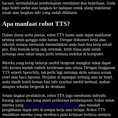
bacaan, memudahkan pembelajaran mendalam ikut keperluan. Anda
juga boleh undur atau langkau ke hadapan untuk ulang maklumat
susah atau langkau info yang sudah difahami.
Apa manfaat robot TTS?
Dalam dunia serba pantas, robot TTS bantu anda dapat maklumat
penting tanpa ganggu rutin harian. Dengar dokumen kerja atau
sekolah semasa memasak memudahkan anda buat dua kerja sekali
gus. Bila banyak kerja siap serentak, lebih masa anda untuk
keluarga atau rakan tanpa perlu sentiasa melekat di komputer.
Mereka yang kerap bekerja sambil bergerak mungkin sukar dapat
info kerana mudah mabuk kenderaan atau udara. Dengan langganan
TTS seperti Speechify, tak perlu lagi menatap skrin semasa semak
emel atau baca laporan. Berjalan di lapangan terbang atau ke hotel,
anda masih boleh kemas kini info syarikat sambil berbual, makan
ataupun sekadar bergerak ke destinasi.
Selain tingkat produktiviti, robot TTS juga membantu individu
kurang upaya dan yang alami perbezaan pembelajaran. Sukar untuk
mereka yang
sukar membaca kerana disleksia
atau masalah
penglihatan dapat info di tempat kerja atau belajar. Robot TTS
mudahkan mereka yang membaca pada kelajuan berbeza sentiasa