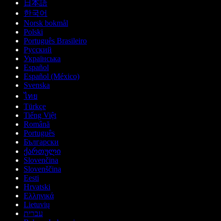
日本語
한국어
Norsk bokmål
Polski
Português Brasileiro
Русский
Українська
Español
Español (México)
Svenska
ไทย
Türkçe
Tiếng Việt
Română
Português
Български
ქართული
Slovenčina
Slovenščina
Eesti
Hrvatski
Ελληνικά
Lietuvių
עברית