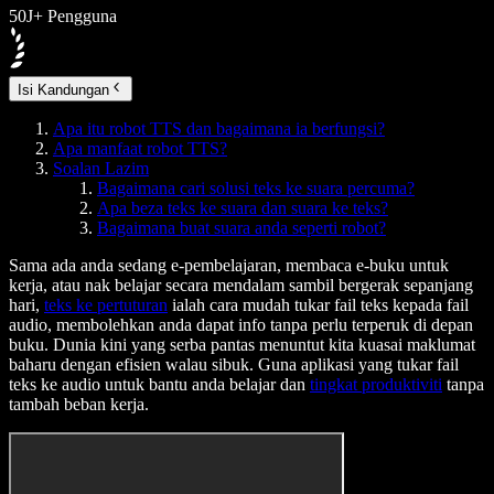
50J+ Pengguna
Isi Kandungan
Apa itu robot TTS dan bagaimana ia berfungsi?
Apa manfaat robot TTS?
Soalan Lazim
Bagaimana cari solusi teks ke suara percuma?
Apa beza teks ke suara dan suara ke teks?
Bagaimana buat suara anda seperti robot?
Sama ada anda sedang e-pembelajaran, membaca e-buku untuk
kerja, atau nak belajar secara mendalam sambil bergerak sepanjang
hari,
teks ke pertuturan
ialah cara mudah tukar fail teks kepada fail
audio, membolehkan anda dapat info tanpa perlu terperuk di depan
buku. Dunia kini yang serba pantas menuntut kita kuasai maklumat
baharu dengan efisien walau sibuk. Guna aplikasi yang tukar fail
teks ke audio untuk bantu anda belajar dan
tingkat produktiviti
tanpa
tambah beban kerja.