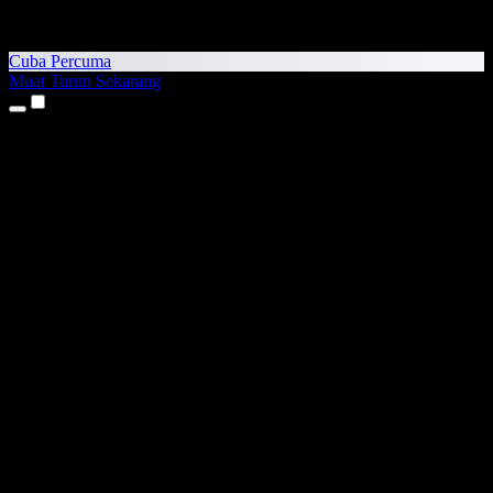
Cuba Percuma
Muat Turun Sekarang
Produk
Teks kepada Pertuturan
Aplikasi iPhone & iPad
Aplikasi Android
Sambungan Chrome
Sambungan Edge
Aplikasi Web
Aplikasi Mac
Aplikasi Windows