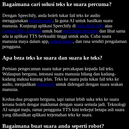
Bagaimana cari solusi teks ke suara percuma?
Dengan Speechify, anda boleh tukar fail teks ke audio
menggunakan
sintesis suara
. Ia guna AI untuk hasilkan suara
manusia. Kunjungi aplikasi Speechify di
App Store iOS
atau
Google Play Android
untuk buat
percubaan percuma
dan lihat sama
ada ia aplikasi TTS berkualiti tinggi untuk anda. Cuba suara
manusia maya dalam app,
semak harga
, dan rasa sendiri pengalaman
pengguna.
Apa beza teks ke suara dan suara ke teks?
Perisian pengecaman suara tukar percakapan kepada fail teks.
Walaupun berguna, intonasi suara manusia hilang dan kadang-
kadang makna kurang jelas. Teks ke suara pula tukar fail teks ke
audio, menjadikan
voiceover
untuk didengari dengan suara seakan
manusia.
Kedua-dua program berguna, tapi ramai lebih suka teks ke suara
kerana boleh dengar maklumat dengan suara semula jadi. Teknologi
AI sangat maju, ramai pengguna TTS kini terkejut betapa asli suara
yang dihasilkan aplikasi terjemahan teks ke suara.
Bagaimana buat suara anda seperti robot?