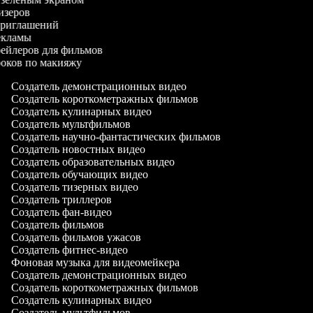
тизеров
-приглашений
рекламы
трейлеров для фильмов
уроков по макияжу
Создатель демонстрационных видео
Создатель короткометражных фильмов
Создатель кулинарных видео
Создатель мультфильмов
Создатель научно-фантастических фильмов
Создатель новостных видео
Создатель образовательных видео
Создатель обучающих видео
Создатель тизерных видео
Создатель триллеров
Создатель фан-видео
Создатель фильмов
Создатель фильмов ужасов
Создатель фитнес-видео
Фоновая музыка для видеомейкера
Создатель демонстрационных видео
Создатель короткометражных фильмов
Создатель кулинарных видео
Создатель мультфильмов