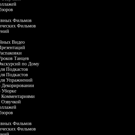
коллажей
обзоров
в
ктивных Фильмов
тических Фильмов
шений
дийных Видео
 Презентаций
 Распаковки
 Уроков Танцев
 Экскурсий по Дому
 для Подкастов
 для Подкастов
 для Упражнений
 о Декорировании
 о Уборке
 с Комментариями
 с Озвучкой
коллажей
обзоров
в
ктивных Фильмов
тических Фильмов
шений