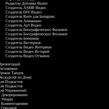
Редактор Дубляжа Видео
Создатель ASMR Видео
Создатель DIY Видео
Создатель Reels для Instagram
Создатель Анимации
Создатель Арт Видео
Создатель Биографических Фильмов
Создатель Биографических Фильмов
Создатель Боевиков
Создатель Вестернов
Создатель Видео Интервью
Создатель Видео Историй
Создатель Видео Отзывов
 Презентаций
 Распаковки
 Уроков Танцев
 Экскурсий по Дому
 для Подкастов
 для Подкастов
 для Упражнений
 о Декорировании
 о Уборке
 с Комментариями
 с Озвучкой