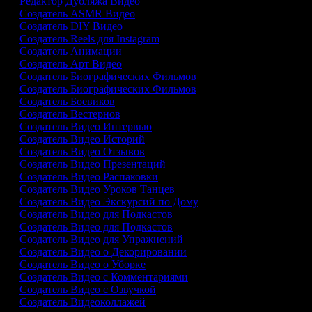
Редактор Дубляжа Видео
Создатель ASMR Видео
Создатель DIY Видео
Создатель Reels для Instagram
Создатель Анимации
Создатель Арт Видео
Создатель Биографических Фильмов
Создатель Биографических Фильмов
Создатель Боевиков
Создатель Вестернов
Создатель Видео Интервью
Создатель Видео Историй
Создатель Видео Отзывов
Создатель Видео Презентаций
Создатель Видео Распаковки
Создатель Видео Уроков Танцев
Создатель Видео Экскурсий по Дому
Создатель Видео для Подкастов
Создатель Видео для Подкастов
Создатель Видео для Упражнений
Создатель Видео о Декорировании
Создатель Видео о Уборке
Создатель Видео с Комментариями
Создатель Видео с Озвучкой
Создатель Видеоколлажей