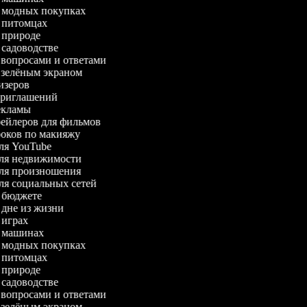
 о модных покупках
 о питомцах
о природе
о садоводстве
с вопросами и ответами
 с зелёным экраном
тизеров
-приглашений
рекламы
трейлеров для фильмов
уроков по макияжу
 для YouTube
 для недвижимости
 для произношения
для социальных сетей
 о бюджете
о дне из жизни
о играх
 о машинах
 о модных покупках
 о питомцах
о природе
о садоводстве
с вопросами и ответами
 с зелёным экраном