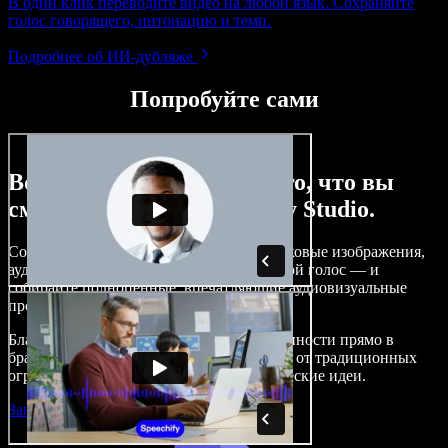
В один клик переводите видео на любой язык. Сохраняйте
голос говорящего, интонацию и темп.
Подробнее об ИИ‑дубляже
Попробуйте сами
Вот лишь малая часть того, что вы
сможете делать с Speechify Studio.
Создавайте озвучивание, добавляйте стоковые изображения,
аудио и видео без роялти, клонируйте свой голос — и
собирайте полноценные, впечатляющие аудиовизуальные
проекты.
Благодаря низкому порогу входа и доступности прямо в
браузере создатели контента избавляются от традиционных
ограничений и воплощают любые творческие идеи.
Запустить Studio