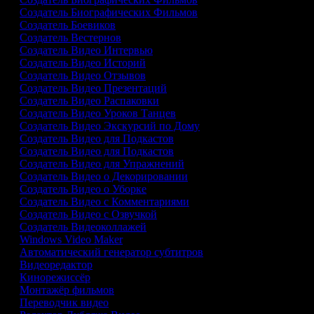
Создатель Биографических Фильмов
Создатель Боевиков
Создатель Вестернов
Создатель Видео Интервью
Создатель Видео Историй
Создатель Видео Отзывов
Создатель Видео Презентаций
Создатель Видео Распаковки
Создатель Видео Уроков Танцев
Создатель Видео Экскурсий по Дому
Создатель Видео для Подкастов
Создатель Видео для Подкастов
Создатель Видео для Упражнений
Создатель Видео о Декорировании
Создатель Видео о Уборке
Создатель Видео с Комментариями
Создатель Видео с Озвучкой
Создатель Видеоколлажей
Windows Video Maker
Автоматический генератор субтитров
Видеоредактор
Кинорежиссёр
Монтажёр фильмов
Переводчик видео