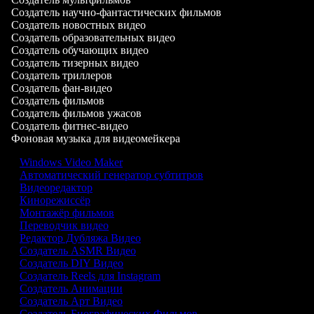
Создатель научно-фантастических фильмов
Создатель новостных видео
Создатель образовательных видео
Создатель обучающих видео
Создатель тизерных видео
Создатель триллеров
Создатель фан-видео
Создатель фильмов
Создатель фильмов ужасов
Создатель фитнес-видео
Фоновая музыка для видеомейкера
Windows Video Maker
Автоматический генератор субтитров
Видеоредактор
Кинорежиссёр
Монтажёр фильмов
Переводчик видео
Редактор Дубляжа Видео
Создатель ASMR Видео
Создатель DIY Видео
Создатель Reels для Instagram
Создатель Анимации
Создатель Арт Видео
Создатель Биографических Фильмов