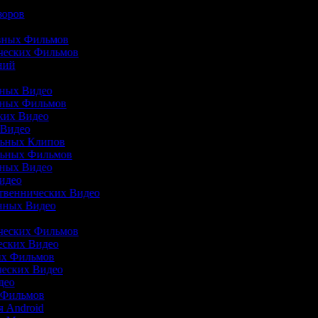
бзоров
ивных Фильмов
ических Фильмов
ений
йных Видео
ийных Фильмов
ских Видео
х Видео
альных Клипов
альных Фильмов
йных Видео
Видео
ственнических Видео
онных Видео
ы
ических Фильмов
ческих Видео
ных Фильмов
ических Видео
идео
и Фильмов
ля Android