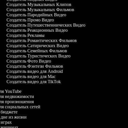
Создатель Музыкальных Клипов
Создатель Музыкальных Фильмов
Создатель Пародийных Видео
Создатель Промо Видео
Создатель Путешественнических Видео
Создатель Реакционных Видео
Создатель Рекламы
Создатель Романтических Фильмов
Создатель Сатирических Видео
Создатель Семейных Фильмов
Создатель Туристических Видео
Создатель Фото Видео
Создатель Фэнтези Фильмов
Создатель видео для Android
Создатель видео для Mac
Создатель видео для TikTok
 для YouTube
 для недвижимости
 для произношения
для социальных сетей
 о бюджете
о дне из жизни
о играх
 о машинах