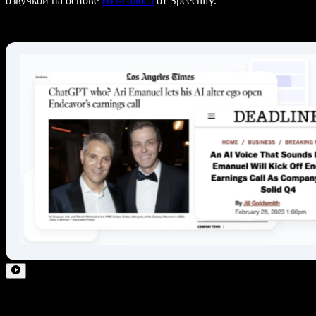
озвучкой на основе
ИИ-голоса
от Speechify.