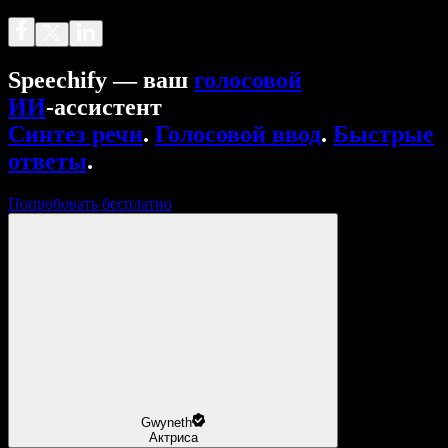
Speechify — ваш
голосовой
ИИ
‑ассистент
Синтез речи
.
Голосовой ввод
.
Быстрые
ответы
.
Попробовать бесплатно
Gwyneth
Актриса