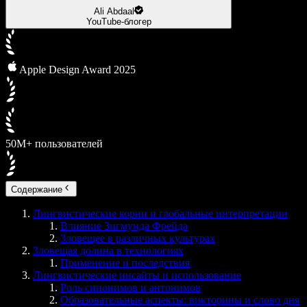
Ali Abdaal
YouTube-блогер
Apple Design Award 2025
50М+ пользователей
Содержание
Лингвистические корни и глобальные интерпретации
Влияние Зигмунда Фрейда
Зловещее в различных культурах
Зловещая долина в технологиях
Применение и последствия
Лингвистические инсайты и использование
Роль синонимов и антонимов
Образовательные аспекты: викторины и слово дня