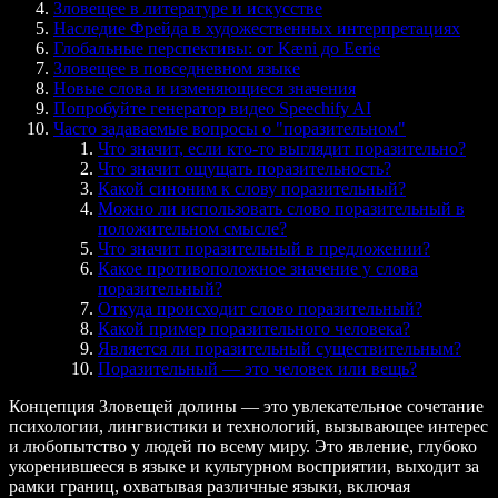
Зловещее в литературе и искусстве
Наследие Фрейда в художественных интерпретациях
Глобальные перспективы: от Kæni до Eerie
Зловещее в повседневном языке
Новые слова и изменяющиеся значения
Попробуйте генератор видео Speechify AI
Часто задаваемые вопросы о "поразительном"
Что значит, если кто-то выглядит поразительно?
Что значит ощущать поразительность?
Какой синоним к слову поразительный?
Можно ли использовать слово поразительный в
положительном смысле?
Что значит поразительный в предложении?
Какое противоположное значение у слова
поразительный?
Откуда происходит слово поразительный?
Какой пример поразительного человека?
Является ли поразительный существительным?
Поразительный — это человек или вещь?
Концепция Зловещей долины — это увлекательное сочетание
психологии, лингвистики и технологий, вызывающее интерес
и любопытство у людей по всему миру. Это явление, глубоко
укоренившееся в языке и культурном восприятии, выходит за
рамки границ, охватывая различные языки, включая