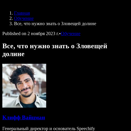
Speechify для DSA
Голосовые агенты SIMBA
Главная
Speechify для разработчиков
Обучение
Все, что нужно знать о Зловещей долине
Published on
2 ноября 2023 г.
•
Обучение
Все, что нужно знать о Зловещей
долине
Клифф Вайцман
Генеральный директор и основатель Speechify