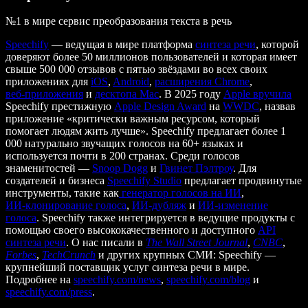
№1 в мире сервис преобразования текста в речь
Speechify
— ведущая в мире платформа
синтеза речи
, которой
доверяют более 50 миллионов пользователей и которая имеет
свыше 500 000 отзывов с пятью звёздами во всех своих
приложениях для
iOS
,
Android
,
расширения Chrome
,
веб‑приложения
и
десктопа Mac
. В 2025 году
Apple вручила
Speechify престижную
Apple Design Award
на
WWDC
, назвав
приложение «критически важным ресурсом, который
помогает людям жить лучше». Speechify предлагает более 1
000 натурально звучащих голосов на 60+ языках и
используется почти в 200 странах. Среди голосов
знаменитостей —
Snoop Dogg
и
Гвинет Пэлтроу
. Для
создателей и бизнеса
Speechify Studio
предлагает продвинутые
инструменты, такие как
генератор голосов на ИИ
,
ИИ‑клонирование голоса
,
ИИ‑дубляж
и
ИИ‑изменение
голоса
. Speechify также интегрируется в ведущие продукты с
помощью своего высококачественного и доступного
API
синтеза речи
. О нас писали в
The Wall Street Journal
,
CNBC
,
Forbes
,
TechCrunch
и других крупных СМИ: Speechify —
крупнейший поставщик услуг синтеза речи в мире.
Подробнее на
speechify.com/news
,
speechify.com/blog
и
speechify.com/press
.