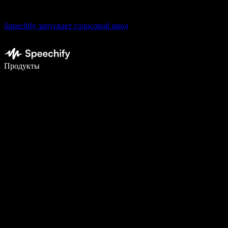
Speechify запускает голосовой ввод
Пишите в 5 раз быстрее с помощью голосового ввода
Продукты
Узнать больше