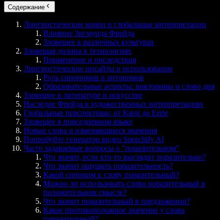
Содержание
Лингвистические корни и глобальные интерпретации
Влияние Зигмунда Фрейда
Зловещее в различных культурах
Зловещая долина в технологиях
Применение и последствия
Лингвистические инсайты и использование
Роль синонимов и антонимов
Образовательные аспекты: викторины и слово дня
Зловещее в литературе и искусстве
Наследие Фрейда в художественных интерпретациях
Глобальные перспективы: от Kæni до Eerie
Зловещее в повседневном языке
Новые слова и изменяющиеся значения
Попробуйте генератор видео Speechify AI
Часто задаваемые вопросы о "поразительном"
Что значит, если кто-то выглядит поразительно?
Что значит ощущать поразительность?
Какой синоним к слову поразительный?
Можно ли использовать слово поразительный в
положительном смысле?
Что значит поразительный в предложении?
Какое противоположное значение у слова
поразительный?