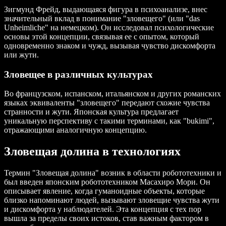
Зигмунд Фрейд, выдающаяся фигура в психоанализе, внес
значительный вклад в понимание "зловещего" (или "das
Unheimliche" на немецком). Он исследовал психологические
основы этой концепции, связывая ее с опытом, который
одновременно знаком и чужд, вызывая чувство дискомфорта
или жути.
Зловещее в различных культурах
Во французском, испанском, итальянском и других романских
языках эквиваленты "зловещего" передают схожие чувства
странности и жути. Японская культура предлагает
уникальную перспективу с такими терминами, как "bukimi",
отражающими аналогичную концепцию.
Зловещая долина в технологиях
Термин "Зловещая долина" возник в области робототехники и
был введен японским робототехником Масахиро Мори. Он
описывает явление, когда гуманоидные объекты, которые
близко напоминают людей, вызывают зловещие чувства жути
и дискомфорта у наблюдателей. Эта концепция с тех пор
вышла за пределы своих истоков, став важным фактором в