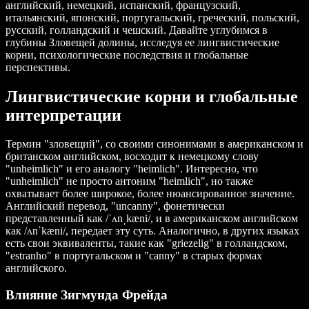
английский, немецкий, испанский, французский,
итальянский, японский, португальский, греческий, польский,
русский, голландский и чешский. Давайте углубимся в
глубины Зловещей долины, исследуя ее лингвистические
корни, психологические последствия и глобальные
перспективы.
Лингвистические корни и глобальные
интерпретации
Термин "зловещий", со своими синонимами в американском и
британском английском, восходит к немецкому слову
"unheimlich" и его аналогу "heimlich". Интересно, что
"unheimlich" не просто антоним "heimlich", но также
охватывает более широкое, более нюансированное значение.
Английский перевод, "uncanny", фонетически
представленный как /ˈʌnˌkæni/, и в американском английском
как /ʌnˈkæni/, передает эту суть. Аналогично, в других языках
есть свои эквиваленты, такие как "griezelig" в голландском,
"estranho" в португальском и "canny" в старых формах
английского.
Влияние Зигмунда Фрейда