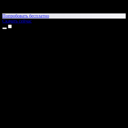
Попробовать бесплатно
Скачать сейчас
Продукты
Текст в речь
Приложение для iPhone и iPad
Приложение для Android
Расширение для Chrome
Расширение для Edge
Веб-приложение
Приложение для Mac
Приложение для Windows