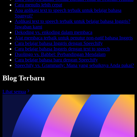
Cara menulis lebih cepat
Apa aplikasi text to speech terbaik untuk belajar bahasa
Spanyol?
Aplikasi text to speech terbaik untuk belajar bahasa Inggris?
Jawaban kami
Dekoding vs. enkoding dalam membaca
Alat membaca terbaik untuk penutur non-natif bahasa Inggris
Cara belajar bahasa Inggris dengan Speechify
Cara belajar bahasa Inggris dengan text to speech
Duolingo vs. Babbel: Perbandingan Mendalam
Cara belajar bahasa baru dengan Speechify
Speechify vs. Grammarly: Mana yang sebaiknya Anda pakai?
Blog Terbaru
Lihat semua