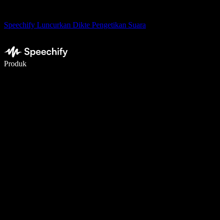
Speechify Luncurkan Dikte Pengetikan Suara
Menulis 5× lebih cepat dengan dikte suara
Produk
Pelajari lebih lanjut