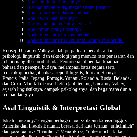
Apa sinonim dari uncanny?
Bisakah uncanny digunakan secara positif?
Apa arti uncanny dalam kalimat?
Apa lawan kata uncanny?
Dari mana kata uncanny berasal?
Apa contoh orang uncanny?
Apakah uncanny itu kata benda?
Apakah uncanny berlaku untuk orang atau benda?
Konsep Uncanny Valley adalah perpaduan menarik antara
psikologi, linguistik, dan teknologi yang memicu rasa penasaran dan
minat orang di seluruh dunia. Fenomena ini berakar kuat pada
bahasa dan persepsi budaya, melampaui batas negara serta
mencakup berbagai bahasa seperti Inggris, Jerman, Spanyol,
Prancis, Italia, Jepang, Portugis, Yunani, Polandia, Rusia, Belanda,
dan Ceko. Mari kita telusuri lebih jauh tentang Uncanny Valley,
sejarah linguistiknya, dampak psikologisnya, dan bagaimana dunia
memandangnya.
Asal Linguistik & Interpretasi Global
Istilah "uncanny," dengan berbagai nuansa dalam bahasa Inggris
Amerika dan Inggris Britania, berasal dari kata Jerman "unheimlich"
dan pasangannya "heimlich." Menariknya, "unheimlich" bukan
sekadar kebalikan dari "heimlich" tetapi juga memuat makna yang