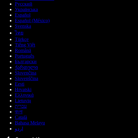
Русский
Українська
Español
Español (México)
Svenska
ไทย
Türkçe
Tiếng Việt
Română
Português
Български
ქართული
Slovenčina
Slovenščina
Eesti
Hrvatski
Ελληνικά
Lietuvių
עברית
বাংলা
Català
Bahasa Melayu
اردو