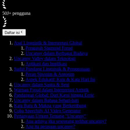
50J+ pengguna
Daftar isi
Asal Linguistik & Interpretasi Global
Pengaruh Sigmund Freud
Uncanny dalam Berbagai Budaya
Uncanny Valley dalam Teknologi
Aplikasi dan Implikasi
Sudut Pandang Linguistik & Penggunaan
Peran Sinonim & Antonim
Aspek Edukatif: Kuis & Kata Hari Ini
Uncanny dalam Sastra & Seni
Warisan Freud dalam Interpretasi Artistik
Pandangan Global: Dari Kæni hingga Eerie
Uncanny dalam Bahasa Sehari-hari
Kata Baru & Makna yang Berkembang
Coba Speechify AI Video Generator
Pertanyaan Umum Tentang "Uncanny"
Apa artinya jika seseorang terlihat uncanny?
Apa itu perasaan uncanny?