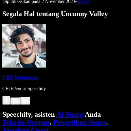
Dipublikasikan pada
2 November 2023
•
Belajar
Segala Hal tentang Uncanny Valley
Cliff Weitzman
CEO/Pendiri Speechify
Speechify, asisten
AI Suara
Anda
Teks ke Ucapan
.
Pengetikan Suara
.
Jawaban Cepat
.