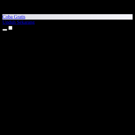
Coba Gratis
Unduh Sekarang
Produk
Teks ke Suara
Aplikasi iPhone & iPad
Aplikasi Android
Ekstensi Chrome
Ekstensi Edge
Aplikasi Web
Aplikasi Mac
Aplikasi Windows