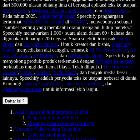
dari 500.000 ulasan bintang lima di berbagai aplikasi teks ke ucapan
iOS
,
Android
,
Ekstensi Chrome
,
aplikasi web
, dan
desktop Mac
.
Pada tahun 2025,
Apple memberikan
Speechify penghargaan
terhormat
Apple Design Award
di
WWDC
, menyebutnya sebagai
“sumber penting yang membantu orang menjalani hidup mereka.”
Speechify menawarkan 1.000+ suara alami dalam 60+ bahasa dan
digunakan di hampir 200 negara. Suara selebriti termasuk
Snoop
Dogg
dan
Gwyneth Paltrow
. Untuk kreator dan bisnis,
Speechify
Studio
menyediakan alat canggih, termasuk
AI Voice Generator
,
AI
Voice Cloning
,
AI Dubbing
, dan
AI Voice Changer
. Speechify juga
menyokong produk-produk terkemuka dengan
API teks ke ucapan
berkualitas tinggi dan hemat biaya. Telah diliput di
The Wall Street
Journal
,
CNBC
,
Forbes
,
TechCrunch
, dan banyak media besar
lainnya, Speechify adalah penyedia teks ke ucapan terbesar di dunia.
Kunjungi
speechify.com/news
,
speechify.com/blog
, dan
speechify.com/press
untuk informasi lebih lanjut.
Daftar isi
Asal Linguistik & Interpretasi Global
Pengaruh Sigmund Freud
Uncanny dalam Berbagai Budaya
Uncanny Valley dalam Teknologi
Aplikasi dan Implikasi