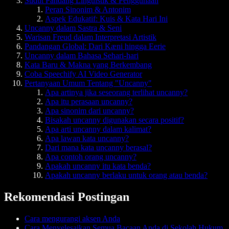
Sudut Pandang Linguistik & Penggunaan
Peran Sinonim & Antonim
Aspek Edukatif: Kuis & Kata Hari Ini
Uncanny dalam Sastra & Seni
Warisan Freud dalam Interpretasi Artistik
Pandangan Global: Dari Kæni hingga Eerie
Uncanny dalam Bahasa Sehari-hari
Kata Baru & Makna yang Berkembang
Coba Speechify AI Video Generator
Pertanyaan Umum Tentang "Uncanny"
Apa artinya jika seseorang terlihat uncanny?
Apa itu perasaan uncanny?
Apa sinonim dari uncanny?
Bisakah uncanny digunakan secara positif?
Apa arti uncanny dalam kalimat?
Apa lawan kata uncanny?
Dari mana kata uncanny berasal?
Apa contoh orang uncanny?
Apakah uncanny itu kata benda?
Apakah uncanny berlaku untuk orang atau benda?
Rekomendasi Postingan
Cara mengurangi aksen Anda
Cara Menyelesaikan Semua Bacaan Anda di Sekolah Hukum