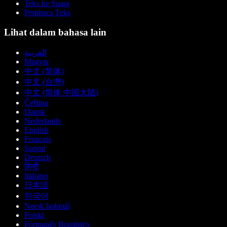
Teks ke Suara
Pembaca Teks
Lihat dalam bahasa lain
العربية
Magyar
中文 (简体)
中文 (台灣)
中文 (简体 中国大陆)
Čeština
Dansk
Nederlands
English
Français
Suomi
Deutsch
हिन्दी
Italiano
日本語
한국어
Norsk bokmål
Polski
Português Brasileiro