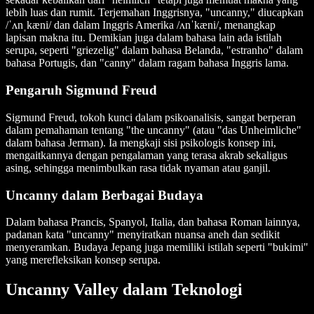
lebih luas dan rumit. Terjemahan Inggrisnya, "uncanny," diucapkan
/ˈʌnˌkæni/ dan dalam Inggris Amerika /ʌnˈkæni/, menangkap
lapisan makna itu. Demikian juga dalam bahasa lain ada istilah
serupa, seperti "griezelig" dalam bahasa Belanda, "estranho" dalam
bahasa Portugis, dan "canny" dalam ragam bahasa Inggris lama.
Pengaruh Sigmund Freud
Sigmund Freud, tokoh kunci dalam psikoanalisis, sangat berperan
dalam pemahaman tentang "the uncanny" (atau "das Unheimliche"
dalam bahasa Jerman). Ia mengkaji sisi psikologis konsep ini,
mengaitkannya dengan pengalaman yang terasa akrab sekaligus
asing, sehingga menimbulkan rasa tidak nyaman atau ganjil.
Uncanny dalam Berbagai Budaya
Dalam bahasa Prancis, Spanyol, Italia, dan bahasa Roman lainnya,
padanan kata "uncanny" menyiratkan nuansa aneh dan sedikit
menyeramkan. Budaya Jepang juga memiliki istilah seperti "bukimi"
yang merefleksikan konsep serupa.
Uncanny Valley dalam Teknologi