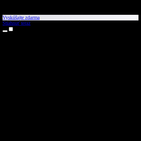
Vyskúšajte zdarma
Stiahnuť teraz
Produkty
Prevod textu na reč
Aplikácie pre iPhone a iPad
Aplikácia pre Android
Rozšírenie pre Chrome
Rozšírenie pre Edge
Webová aplikácia
Aplikácia pre Mac
Aplikácia pre Windows