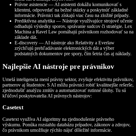
Právne asistencie — AI asistenti dokážu komunikovať s
klientmi, odpovedať na bežné otázky a poskytnúť základné
informácie. Právnici tak získajú viac času na zložité prípady.
Prediktívna analytika — Nástroje využívajúce strojové učenie
odhadujú výsledky sporov, správanie sudcov či stratégie. Lex
Machina a Ravel Law pomáhajú právnikom rozhodovať sa na
základe dát.
E-discovery — AI nástroje ako Relativity a Everlaw
zrýchľujú prehľadávanie elektronických dát a výber
podstatných dokumentov pre spory, čím šetria čas aj náklady.
Najlepšie AI nástroje pre právnikov
Umelá inteligencia mení právny sektor, zvyšuje efektivitu právnikov,
partnerov aj študentov. S AI môžu právnici robiť kvalitnejšie rešerše,
zjednodušiť analýzu zmlúv a automatizovať rutinné úlohy. Tu sú
kľúčoví poskytovatelia AI právnych nástrojov:
Casetext
Casetext využíva AI algoritmy na zjednodušenie právneho
výskumu. Ponúka rozsiahlu databázu prípadov, zákonov a zdrojov,
čo právnikom umožňuje rýchlo nájsť dôležité informácie.