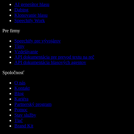
AI generátor hlasu
Dabing
Klonovanie hlasu
Speechify Work
Pre firmy
Speechify pre vývojárov
Tímy
Vzdelávanie
API dokumentácia pre prevod textu na reč
API dokumentácia hlasových agentov
Spoločnosť
O nás
Kontakt
Blog
Kariéra
Partnerský program
Pomoc
Stav služby
Tlač
Brand Kit