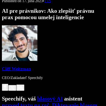
Published on
17. júna 2023
•
TTS
AI pre právnikov: Ako zlepšiť právnu
prax pomocou umelej inteligencie
Cliff Weitzman
CEO/Zakladateľ Speechify
Speechify, váš
hlasový AI
asistent
prevod textu na reč
.
Diktovanie hlasom
.