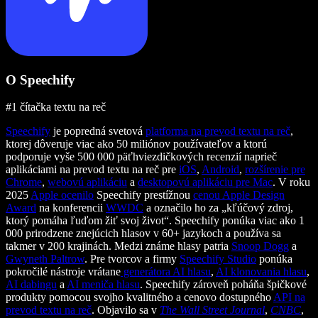
O Speechify
#1 čítačka textu na reč
Speechify
je popredná svetová
platforma na prevod textu na reč
,
ktorej dôveruje viac ako 50 miliónov používateľov a ktorú
podporuje vyše 500 000 päťhviezdičkových recenzií naprieč
aplikáciami na prevod textu na reč pre
iOS
,
Android
,
rozšírenie pre
Chrome
,
webovú aplikáciu
a
desktopovú aplikáciu pre Mac
. V roku
2025
Apple ocenilo
Speechify prestížnou
cenou Apple Design
Award
na konferencii
WWDC
a označilo ho za „kľúčový zdroj,
ktorý pomáha ľuďom žiť svoj život“. Speechify ponúka viac ako 1
000 prirodzene znejúcich hlasov v 60+ jazykoch a používa sa
takmer v 200 krajinách. Medzi známe hlasy patria
Snoop Dogg
a
Gwyneth Paltrow
. Pre tvorcov a firmy
Speechify Studio
ponúka
pokročilé nástroje vrátane
generátora AI hlasu
,
AI klonovania hlasu
,
AI dabingu
a
AI meniča hlasu
. Speechify zároveň poháňa špičkové
produkty pomocou svojho kvalitného a cenovo dostupného
API na
prevod textu na reč
. Objavilo sa v
The Wall Street Journal
,
CNBC
,