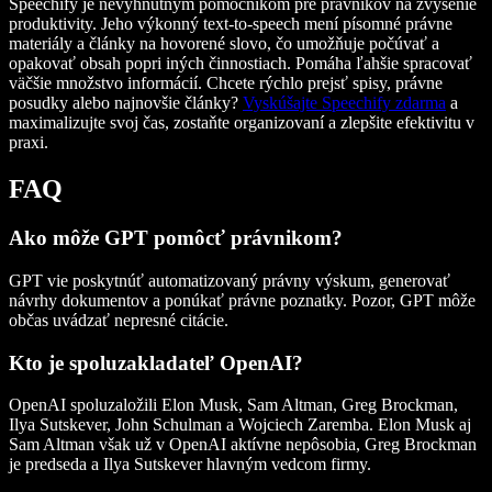
Speechify je nevyhnutným pomocníkom pre právnikov na zvýšenie
produktivity. Jeho výkonný text-to-speech mení písomné právne
materiály a články na hovorené slovo, čo umožňuje počúvať a
opakovať obsah popri iných činnostiach. Pomáha ľahšie spracovať
väčšie množstvo informácií. Chcete rýchlo prejsť spisy, právne
posudky alebo najnovšie články?
Vyskúšajte Speechify zdarma
a
maximalizujte svoj čas, zostaňte organizovaní a zlepšite efektivitu v
praxi.
FAQ
Ako môže GPT pomôcť právnikom?
GPT vie poskytnúť automatizovaný právny výskum, generovať
návrhy dokumentov a ponúkať právne poznatky. Pozor, GPT môže
občas uvádzať nepresné citácie.
Kto je spoluzakladateľ OpenAI?
OpenAI spoluzaložili Elon Musk, Sam Altman, Greg Brockman,
Ilya Sutskever, John Schulman a Wojciech Zaremba. Elon Musk aj
Sam Altman však už v OpenAI aktívne nepôsobia, Greg Brockman
je predseda a Ilya Sutskever hlavným vedcom firmy.