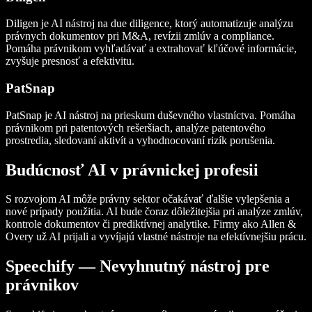
Diligen je AI nástroj na due diligence, ktorý automatizuje analýzu
právnych dokumentov pri M&A, revízii zmlúv a compliance.
Pomáha právnikom vyhľadávať a extrahovať kľúčové informácie,
zvyšuje presnosť a efektivitu.
PatSnap
PatSnap je AI nástroj na prieskum duševného vlastníctva. Pomáha
právnikom pri patentových rešeršiach, analýze patentového
prostredia, sledovaní aktivít a vyhodnocovaní rizík porušenia.
Budúcnosť AI v právnickej profesii
S rozvojom AI môže právny sektor očakávať ďalšie vylepšenia a
nové prípady použitia. AI bude čoraz dôležitejšia pri analýze zmlúv,
kontrole dokumentov či prediktívnej analytike. Firmy ako Allen &
Overy už AI prijali a vyvíjajú vlastné nástroje na efektívnejšiu prácu.
Speechify — Nevyhnutný nástroj pre
právnikov