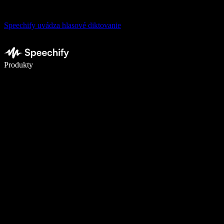
Speechify uvádza hlasové diktovanie
Píšte 5× rýchlejšie pomocou hlasového diktovania
Produkty
Zistiť viac