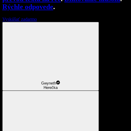
Rýchle odpovede
.
Vyskúšať zadarmo
Gwyneth
Herečka