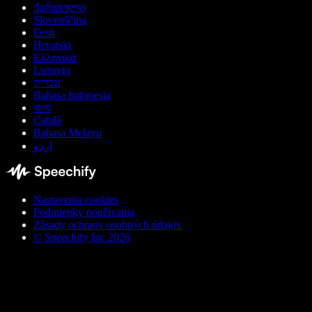
ქართული
Slovenščina
Eesti
Hrvatski
Ελληνικά
Lietuvių
עברית
Bahasa Indonesia
বাংলা
Català
Bahasa Melayu
اردو
Nastavenia cookies
Podmienky používania
Zásady ochrany osobných údajov
© Speechify Inc 2026