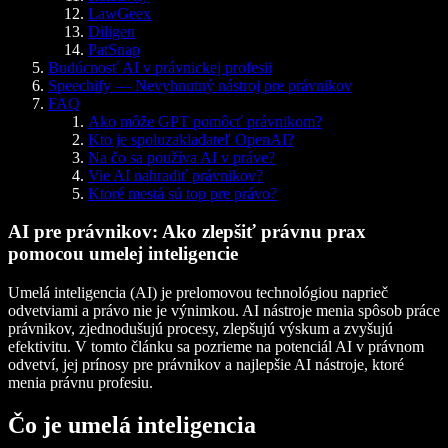
LawGeex
Diligen
PatSnap
Budúcnosť AI v právnickej profesii
Speechify — Nevyhnutný nástroj pre právnikov
FAQ
Ako môže GPT pomôcť právnikom?
Kto je spoluzakladateľ OpenAI?
Na čo sa používa AI v práve?
Vie AI nahradiť právnikov?
Ktoré mestá sú top pre právo?
AI pre právnikov: Ako zlepšiť právnu prax
pomocou umelej inteligencie
Umelá inteligencia (AI) je prelomovou technológiou naprieč
odvetviami a právo nie je výnimkou. AI nástroje menia spôsob práce
právnikov, zjednodušujú procesy, zlepšujú výskum a zvyšujú
efektivitu. V tomto článku sa pozrieme na potenciál AI v právnom
odvetví, jej prínosy pre právnikov a najlepšie AI nástroje, ktoré
menia právnu profesiu.
Čo je umelá inteligencia