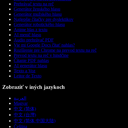
Prehrávač textu na reč
Generátor ženského hlasu
Generátor mužského hlasu
Najlepšie čítačky pre dyslektikov
Generátor robotického hlasu
Anime hlas z textu
AI menič hlasu
Audio prehrávač PDF
Vie mi Google Docs čítať nahlas?
Rozšírenie pre Chrome na prevod textu na reč
Prevod textu na reč v hindčine
Čítanie PDF nahlas
AI generátor hlasu
Texto a Voz
Leitor de Texto
Zobraziť v iných jazykoch
العربية
Magyar
中文 (简体)
中文 (台灣)
中文 (简体 中国大陆)
Čeština