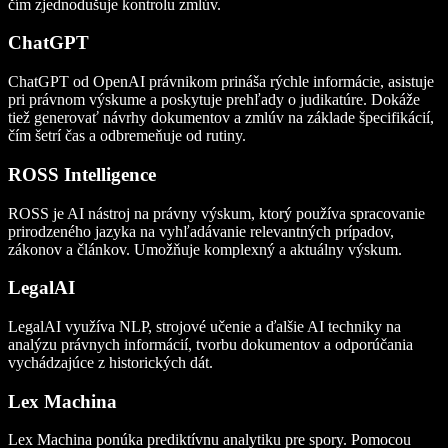
čím zjednodušuje kontrolu zmlúv.
ChatGPT
ChatGPT od OpenAI právnikom prináša rýchle informácie, asistuje
pri právnom výskume a poskytuje prehľady o judikatúre. Dokáže
tiež generovať návrhy dokumentov a zmlúv na základe špecifikácií,
čím šetrí čas a odbremeňuje od rutiny.
ROSS Intelligence
ROSS je AI nástroj na právny výskum, ktorý používa spracovanie
prirodzeného jazyka na vyhľadávanie relevantných prípadov,
zákonov a článkov. Umožňuje komplexný a aktuálny výskum.
LegalAI
LegalAI využíva NLP, strojové učenie a ďalšie AI techniky na
analýzu právnych informácií, tvorbu dokumentov a odporúčania
vychádzajúce z historických dát.
Lex Machina
Lex Machina ponúka prediktívnu analytiku pre spory. Pomocou