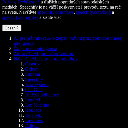
Forbes
,
TechCrunch
a ďalších popredných spravodajských
médiách. Speechify je najväčší poskytovateľ prevodu textu na reč
na svete. Navštívte
speechify.com/news
,
speechify.com/blog
a
speechify.com/press
a zistite viac.
Obsah
AI pre právnikov: Ako zlepšiť právnu prax pomocou umelej
inteligencie
Čo je umelá inteligencia
Ako môže AI pomôcť právnikom
Najlepšie AI nástroje pre právnikov
Casetext
Gideon
Smith.ai
Speechify
Kira Systems
ChatGPT
ROSS Intelligence
LegalAI
Lex Machina
HotDocs
Relativity
LawGeex
Diligen