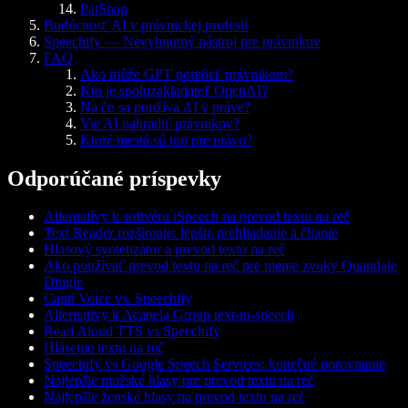
PatSnap
Budúcnosť AI v právnickej profesii
Speechify — Nevyhnutný nástroj pre právnikov
FAQ
Ako môže GPT pomôcť právnikom?
Kto je spoluzakladateľ OpenAI?
Na čo sa používa AI v práve?
Vie AI nahradiť právnikov?
Ktoré mestá sú top pre právo?
Odporúčané príspevky
Alternatívy k softvéru iSpeech na prevod textu na reč
Text Reader rozšírenie: lepšie prehliadanie a čítanie
Hlasový syntetizátor a prevod textu na reč
Ako používať prevod textu na reč pre meme zvuky Quandale
Dingle
Capti Voice vs. Speechify
Alternatívy k Acapela Group text-to-speech
Read Aloud TTS vs Speechify
Hlásenie textu na reč
Speechify vs Google Speech Services: konečné porovnanie
Najlepšie mužské hlasy pre prevod textu na reč
Najlepšie ženské hlasy na prevod textu na reč