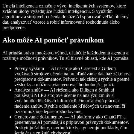
Umelá inteligencia označuje vývoj inteligentných systémov, ktoré
zvládnu úlohy vyžadujúce ľudskú inteligenciu. S využitím
algoritmov a strojového učenia dokáže AI spracovať veľké objemy
dát, analyzovať vzorce a robiť informované rozhodnutia alebo
predpovede.
Ako môže AI pomôcť právnikom
AI prináša právu množstvo výhod, uľahčuje každodennú agendu a
rozširuje možnosti právnikov. Tu sú hlavné oblasti, kde AI pomáha:
Právny výskum — AI nástroje ako Casetext a Gideon
využívajú strojové učenie na prehľadávanie databáz zákonov,
predpisov a dokumentov. Právnici tak získajú rýchle a presné
výsledky a môžu sa viac venovať hodnotnejšej práci.
Analýza zmlúv — AI riešenia ako Diligen a Smith.ai
používajú NLP a strojové učenie na analýzu zmlúv a
vytiahnutie dôležitých informácií, čím uľahčujú prácu a
riadenie zmlúv. Rýchle odhalenie kľúčových ustanovení či
rizík umožňuje lepšie rozhodovanie.
Generovanie dokumentov — AI platformy ako ChatGPT a
generatívna AI pomáhajú s prípravou právnych dokumentov.
Poskytujú šablóny, navrhujú texty a generujú podklady, čím
šetria čas a znižujú chybovosť.