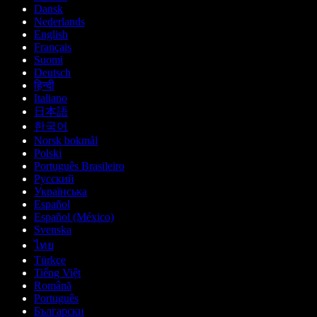
Dansk
Nederlands
English
Français
Suomi
Deutsch
हिन्दी
Italiano
日本語
한국어
Norsk bokmål
Polski
Português Brasileiro
Русский
Українська
Español
Español (México)
Svenska
ไทย
Türkçe
Tiếng Việt
Română
Português
Български