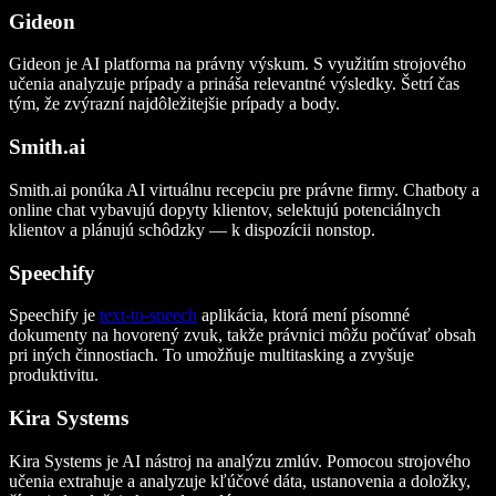
Gideon
Gideon je AI platforma na právny výskum. S využitím strojového
učenia analyzuje prípady a prináša relevantné výsledky. Šetrí čas
tým, že zvýrazní najdôležitejšie prípady a body.
Smith.ai
Smith.ai ponúka AI virtuálnu recepciu pre právne firmy. Chatboty a
online chat vybavujú dopyty klientov, selektujú potenciálnych
klientov a plánujú schôdzky — k dispozícii nonstop.
Speechify
Speechify je
text-to-speech
aplikácia, ktorá mení písomné
dokumenty na hovorený zvuk, takže právnici môžu počúvať obsah
pri iných činnostiach. To umožňuje multitasking a zvyšuje
produktivitu.
Kira Systems
Kira Systems je AI nástroj na analýzu zmlúv. Pomocou strojového
učenia extrahuje a analyzuje kľúčové dáta, ustanovenia a doložky,