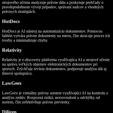
strojového učenia analyzuje právne dáta a poskytuje prehľady o
pravdepodobnom vývoji prípadov, správaní sudcov a vhodných
právnych stratégiách.
HotDocs
HotDocs je AI nástroj na automatizáciu dokumentov. Pomocou
šablón vytvára právne dokumenty na mieru, čím skracuje proces ich
tvorby a minimalizuje chyby.
Relativity
Relativity je e-discovery platforma využívajúca AI a strojové učenie
na správu veľkých objemov elektronických dokumentov pri
sporoch. Zrýchľuje revíziu dokumentov, podporuje analýzu dát aj
tímovú spoluprácu.
LawGeex
LawGeex je virtuálny právny asistent využívajúci AI na kontrolu a
analýzu zmlúv. Rozpozná riziká, nezrovnalosti a odchýlky od
noriem, čím zefektívňuje právne previerky.
Diligen