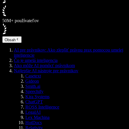
50M+ používateľov
Obsah
AI pre právnikov: Ako zlepšiť právnu prax pomocou umelej
inteligencie
Čo je umelá inteligencia
Ako môže AI pomôcť právnikom
Najlepšie AI nástroje pre právnikov
Casetext
Gideon
Smith.ai
Speechify
Kira Systems
ChatGPT
ROSS Intelligence
LegalAI
Lex Machina
HotDocs
Relativity