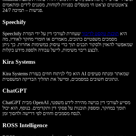
צ'אטבוטים וצ'אט חי מטפלים בפניות לקוחות, מסננים לידים ומתאמים
פגישות – תמיכה 24/7.
Speechify
Speechify היא
תוכנת טקסט לדיבור
שעוזרת לעורכי דין על ידי המרת
מסמכים משפטיים כתובים, מאמרים או חומרי מחקר לאודיו, מה
שמאפשר להאזין ולסקור תכנים תוך כדי עיסוק במשימות אחרות. כך ניתן
לבצע ריבוי משימות, לייעל עבודה ולספוג מידע בקלות.
Kira Systems
Kira Systems הוא כלי לניתוח חוזים בעזרת AI שמאתר ומנתח סעיפים
ונתונים חשובים במסמכים, ומייעל את תהליך הבדיקה המשפטית.
ChatGPT
ChatGPT מבית OpenAI מסייע לעורכי דין בגישה מהירה לידע משפטי,
תומך במחקר, ומספק תובנות על פסקי דין ותקדימים. בנוסף, הוא יכול
לנסח מסמכים וחוזים לפי דרישה ולחסוך זמן.
ROSS Intelligence