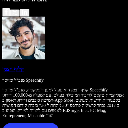
קליף ויצמן
מנכ"ל ומייסד Speechify
קליף ויצמן הוא פעיל למען דיסלקסיה, מנכ"ל ומייסד Speechify,
אפליקציית טקסט־לדיבור המובילה בעולם, עם למעלה מ-100,000 דירוגי
חמישה כוכבים ודירוג ראשון ב-App Store בקטגוריית חדשות ומגזינים.
ב-2017 נבחר לרשימת פורבס "30 מתחת ל-30" בזכות קידום הנגישות
לאנשים עם לקויות למידה. הופיע ב-EdSurge, Inc., PC Mag,
Entrepreneur, Mashable ועוד.