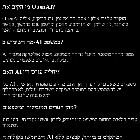
מי הקים את OpenAI?
OpenAI הוקמה על ידי אילון מאסק, סם אלטמן, גרג ברוקמן, איליה
סוצקבר, ג'ון שולמן וויצ'ך זרמבה. מאסק ואלטמן עזבו בהמשך, כאשר
ברוקמן כיום יו"ר וסוצקבר המדען הראשי.
מה השימוש ב-AI במשפט?
AI ממכן מחקר משפטי, מייעל בדיקת מסמכים, מספק אנליטיקה ומגביר
יעילות בתהליכים משפטיים מגוונים.
האם AI יחליף עורכי דין?
כלי AI מספקים משאבים יקרי ערך, אך אינם מחליפים מומחיות אנושית.
יש להשתמש בהם כתוספת שמקלה ומשפרת יעילות, לא כתחליף
למקצוענות של עורכי הדין.
מהן הערים המובילות למשפטים?
ערים בולטות בתחום המשפט הן ניו יורק, לונדון, וושינגטון די.סי., הונג קונג
וסינגפור.
השתמשו בקולות ה-AI המתקדמים ביותר, קבצים ללא