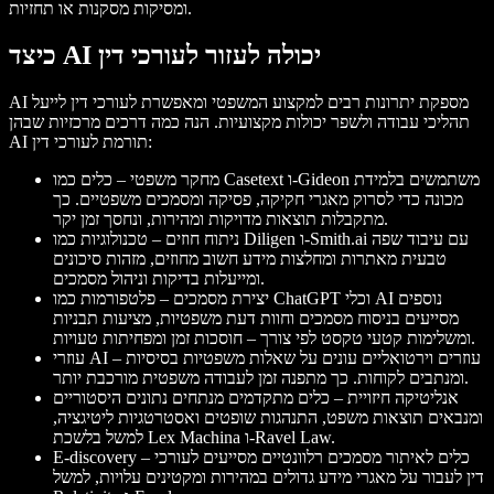
ומסיקות מסקנות או תחזיות.
כיצד AI יכולה לעזור לעורכי דין
AI מספקת יתרונות רבים למקצוע המשפטי ומאפשרת לעורכי דין לייעל
תהליכי עבודה ולשפר יכולות מקצועיות. הנה כמה דרכים מרכזיות שבהן
AI תורמת לעורכי דין:
מחקר משפטי – כלים כמו Casetext ו-Gideon משתמשים בלמידת
מכונה כדי לסרוק מאגרי חקיקה, פסיקה ומסמכים משפטיים. כך
מתקבלות תוצאות מדויקות ומהירות, ונחסך זמן יקר.
ניתוח חוזים – טכנולוגיות כמו Diligen ו-Smith.ai עם עיבוד שפה
טבעית מאתרות ומחלצות מידע חשוב מחוזים, מזהות סיכונים
ומייעלות בדיקות וניהול מסמכים.
יצירת מסמכים – פלטפורמות כמו ChatGPT וכלי AI נוספים
מסייעים בניסוח מסמכים וחוות דעת משפטיות, מציעות תבניות
ומשלימות קטעי טקסט לפי צורך – חוסכות זמן ומפחיתות טעויות.
עוזרי AI – עוזרים וירטואליים עונים על שאלות משפטיות בסיסיות
ומנתבים לקוחות. כך מתפנה זמן לעבודה משפטית מורכבת יותר.
אנליטיקה חיזויית – כלים מתקדמים מנתחים נתונים היסטוריים
ומנבאים תוצאות משפט, התנהגות שופטים ואסטרטגיות ליטיגציה,
למשל בלשכת Lex Machina ו-Ravel Law.
E-discovery – כלים לאיתור מסמכים רלוונטיים מסייעים לעורכי
דין לעבור על מאגרי מידע גדולים במהירות ומקטינים עלויות, למשל