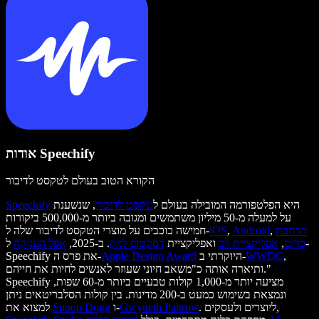
אודות Speechify
הקורא הטוב בעולם לטקסט לדיבור
היא הפלטפורמה המובילה בעולם ל
טקסט לדיבור
, שנשענת
Speechify
על למעלה מ-50 מיליון משתמשים ומגובה ביותר מ-500,000 ביקורות
הרחבת
,
Android
,
iOS
חמישה כוכבים על מוצרי הטקסט לדיבור שלה ל-
כרום
,
אפליקציית ווב
ואפליקציית
דסקטופ למק
. ב-2025,
אפל העניקה
ל-
,
WWDC
היוקרתי ב-
Apple Design Award
Speechify את פרס ה-
ותיארה אותה כ"משאב חיוני שעוזר לאנשים לחיות את חייהם."
Speechify מציעה יותר מ-1,000 קולות טבעיים ביותר מ-60 שפות,
ונמצאת בשימוש כמעט ב-200 מדינות. בין קולות הסלבריטאים ניתן
. ליוצרים ולעסקים,
Gwyneth Paltrow
ו-
Snoop Dogg
למצוא את