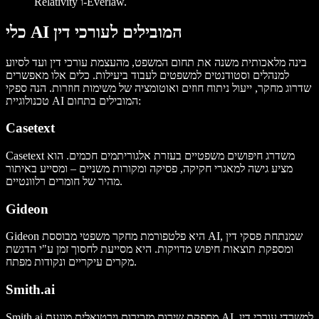
Relativity ו-Everlaw.
כלי AI המובילים לעורכי דין
בינה מלאכותית משנה את תחום המשפט, מהעצמת עורכי דין ועד לסיוע
למנהלים וסטודנטים למשפטים לעבוד ביעילות. כלים אלו מאפשרים
שדרוג מחקר, ייעול ניתוח חוזים ואוטומציה של משימות חוזרות. הנה ספקי
טכנולוגיית AI המובילים בתחום:
Casetext
Casetext משדרג חיפושים משפטיים בעזרת אלגוריתמים חכמים. הוא
מציע גישה למאגרי חקיקה, פסיקה ומקורות משניים – ומסייע באיתור
מהיר של חומרים רלוונטיים.
Gideon
Gideon היא פלטפורמת מחקר משפטי מבוססת AI, שמנתחת פסקי דין
ומספקת תוצאות חיפוש מדויקות. היא מסייעת לחסוך זמן ע"י הדגשת
מקרים עיקריים ונקודות מפתח.
Smith.ai
Smith.ai מספקת שירות מזכירות וירטואלית מונעת AI למשרדי עורכי דין.