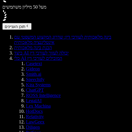
מעל 50 מיליון משתמשים
תוכן העניינים
בינה מלאכותית לעורכי דין: שדרוג המקצוע המשפטי עם
אינטליגנציה מלאכותית
הבנת בינה מלאכותית
כיצד AI יכולה לעזור לעורכי דין
כלי AI המובילים לעורכי דין
Casetext
Gideon
Smith.ai
Speechify
Kira Systems
ChatGPT
ROSS Intelligence
LegalAI
Lex Machina
HotDocs
Relativity
LawGeex
Diligen