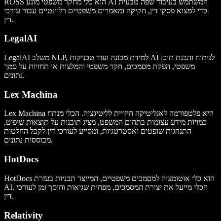
ROSS הוא כלי מחקר משפטי מונע AI המשתמש בעיבוד שפה טבעית
כדי למצוא פסקי דין, חקיקה ומאמרים משפטיים רלוונטיים עבור עורכי
דין.
LegalAI
LegalAI משלב NLP, למידת מכונה ועוד טכניקות AI לניתוח והבנת תוכן
משפטי, הפקת מסמכים, חקר משפטי והמלצות או תחזיות על סמך
נתונים.
Lex Machina
Lex Machina היא פלטפורמה לאנליטיקה חיזויית לליטיגציה. הכלי מנתח
כמויות מידע עצומות בתחום המשפט, מציג תובנות על תוצאות שיפוט,
התנהגות שופטים ואסטרטגיות, ומסייע לעורכי דין לקבל החלטות
מבוססות נתונים.
HotDocs
HotDocs הוא כלי אוטומציה למסמכים משפטיים, המייצר תבניות בעזרת
AI. הכלי מייעל את יצירת המסמכים, מפחית שגיאות וחוסך זמן לעורכי
דין.
Relativity