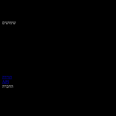
שימושים
הורדה
API
החברה