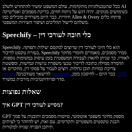
ככל שהטכנולוגיות מתקדמות, עולם המשפט ימשיך להתחדש ולשלב AI
בשימושים מגוונים. יהיה דגש על ניתוח חוזים, בדיקת מסמכים ואנליטיקה
חיזויית. כבר היום משרדים מובילים כמו Allen & Overy פיתחו כלים
משלהם לייעול תהליכים ושיפור השירות המשפטי.
Speechify – כלי חובה לעורכי דין
Speechify הוא כלי חיוני לעורכי דין שרוצים למקסם יעילות ותפוקה.
בעזרת טקסט לדיבור, Speechify ממיר מסמכים, מאמרים וחומרי מחקר
לאודיו, כך שניתן להאזין לעבודה המשפטית בזמן עיסוק במשימות נוספות.
ההמרה ממילה כתובה לדיבור טבעי משפרת נגישות וגמישות, ומפשטת
צריכת כמויות תוכן גדולות. רוצים לעבור על פסקי דין, מחקרים או
נסו את Speechify בחינם
כבר היום – לחיסכון בזמן,
להישאר מעודכנים?
סדר ופרודוקטיביות מירבית במשרד.
שאלות נפוצות
איך GPT מסייע לעורכי דין?
GPT מספק מחקר משפטי אוטומטי, טיוטות מסמכים ותובנות על סמך
הבנת טקסטים משפטיים ותקדימים. עם זאת, יש להיזהר כי לעיתים
תיתכן הפנייה שגויה למקורות.