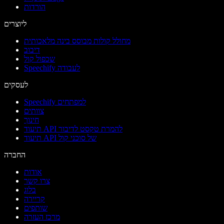
הורדות
ליוצרים
מחולל קולות מבוסס בינה מלאכותית
דיבוב
שכפול קול
Speechify לעבודה
לעסקים
Speechify למפתחים
צוותים
חינוך
תיעוד API להמרת טקסט לדיבור
תיעוד API של סוכני קול
החברה
אודות
צרו קשר
בלוג
קריירה
שותפים
מרכז העזרה