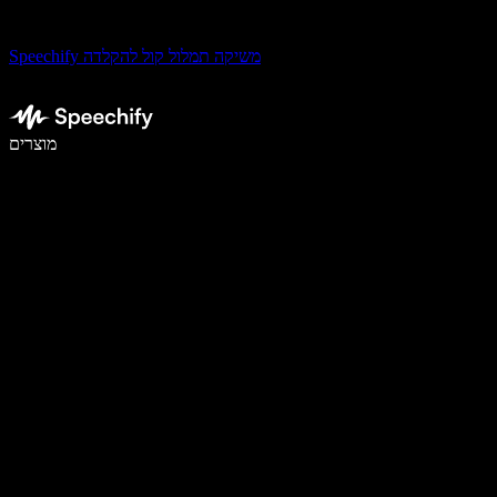
Speechify משיקה תמלול קול להקלדה
לכתוב פי 5 מהר יותר עם הכתבה קולית
מוצרים
למידע נוסף