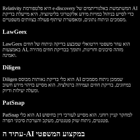
Relativity היא פלטפורמת e-discovery המשתמשת באלגוריתמים של AI
כדי לסייע בניהול כמויות מידע אלקטרוני בליטיגציה. היא מייעלת בדיקת
מסמכים וניתוח נתונים, ומאפשרת שיתוף פעולה בצוותים משפטיים.
LawGeex
LawGeex הוא עוזר משפטי וירטואלי שמבצע בדיקה וניתוח של חוזים
באמצעות AI, מזהה סיכונים וחריגות, ותומך בבדיקת חוזים מהירה
ואמינה.
Diligen
Diligen הוא כלי בדיקת נאותות מבוסס AI שממכן ניתוח מסמכים
במיזוגים, בדיקת חוזים ועמידה ברגולציה. הוא מסייע בזיהוי מידע חשוב
ומעלה יעילות ודיוק.
PatSnap
PatSnap הוא כלי AI למחקר קניין רוחני. הוא מסייע לעורכי דין בחיפוש
פטנטים, ניתוח שוק פטנטים, מעקב והערכת סיכוני הפרה.
עתיד ה-AI במקצוע המשפטי