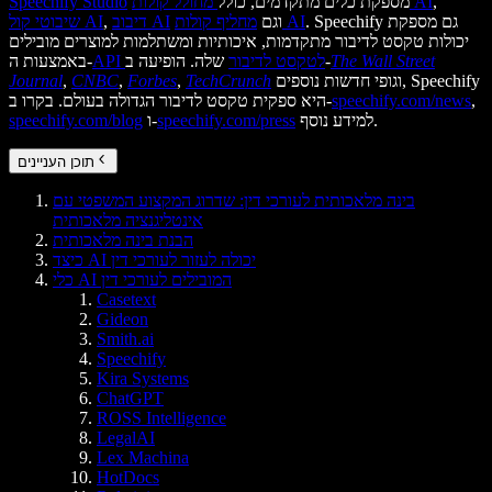
,
מחולל קולות AI
מספקת כלים מתקדמים, כולל
Speechify Studio
. Speechify גם מספקת
מחליף קולות AI
וגם
דיבוב AI
,
שיבוטי קול AI
יכולות טקסט לדיבור מתקדמות, איכותיות ומשתלמות למוצרים מובילים
The Wall Street
שלה. הופיעה ב-
API לטקסט לדיבור
באמצעות ה-
וגופי חדשות נוספים, Speechify
TechCrunch
,
Forbes
,
CNBC
,
Journal
,
speechify.com/news
היא ספקית טקסט לדיבור הגדולה בעולם. בקרו ב-
למידע נוסף.
speechify.com/press
ו-
speechify.com/blog
תוכן העניינים
בינה מלאכותית לעורכי דין: שדרוג המקצוע המשפטי עם
אינטליגנציה מלאכותית
הבנת בינה מלאכותית
כיצד AI יכולה לעזור לעורכי דין
כלי AI המובילים לעורכי דין
Casetext
Gideon
Smith.ai
Speechify
Kira Systems
ChatGPT
ROSS Intelligence
LegalAI
Lex Machina
HotDocs