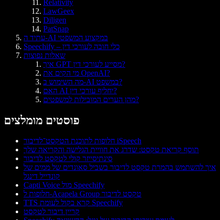
Relativity
LawGeex
Diligen
PatSnap
עתיד ה-AI במקצוע המשפטי
Speechify – כלי חובה לעורכי דין
שאלות נפוצות
איך GPT מסייע לעורכי דין?
מי הקים את OpenAI?
מה השימוש ב-AI במשפט?
האם AI יחליף עורכי דין?
מהן הערים המובילות למשפטים?
פוסטים מומלצים
חלופות לתוכנת הטקסט־לדיבור iSpeech
תוסף קריאת טקסט: שדרג את חוויית הגלישה והקריאה שלך
סינתיסייזר קולי לטקסט לדיבור
איך להשתמש בהמרת טקסט לדיבור בשביל סאונדים של ממים של
קונדייל דינגל
Capti Voice מול Speechify
חלופות ל-Acapela Group טקסט לדיבור
TTS קרא בקול לעומת Speechify
קריין דיבור לטקסט