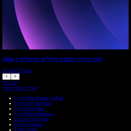
חמש חברות הסוכנים הקוליים המובילות ב-2026
28 באפריל 2026
הצג הכל
המרת טקסט לדיבור
אפליקציה ל-iPhone ול-iPad
אפליקציה לאנדרואיד
אפליקציה ל-Mac
אפליקציה ל-Windows
אפליקציית אינטרנט
תוסף ל-Chrome
תוסף ל-Edge