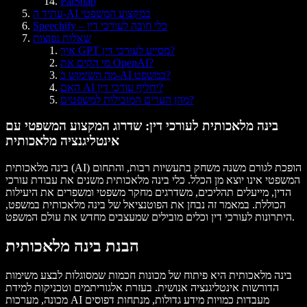
PatSnap
עתיד ה-AI במקצוע המשפטי
Speechify – כלי חובה לעורכי דין
שאלות נפוצות
איך GPT מסייע לעורכי דין?
מי הקים את OpenAI?
מה השימוש ב-AI במשפט?
האם AI יחליף עורכי דין?
מהן הערים המובילות למשפטים?
בינה מלאכותית לעורכי דין: שדרוג המקצוע המשפטי עם
אינטליגנציה מלאכותית
בינה מלאכותית (AI) הופכת לגורם משנה משחק בתעשיות רבות, והתחום
המשפטי אינו יוצא מן הכלל. כלי בינה מלאכותית משנים את עבודת עורכי
הדין, מייעלים תהליכים, משדרגים מחקר משפטי ומשפרים את היעילות
הכוללת. במאמר זה נבחן את הפוטנציאל של בינה מלאכותית במשפט,
היתרונות לעורכי דין וכלים מובילים שמעצבים מחדש את עולם המשפט.
הבנת בינה מלאכותית
בינה מלאכותית היא פיתוח של מכונות חכמות שמסוגלות לבצע משימות
הדורשות אינטליגנציה אנושית. בעזרת אלגוריתמים וטכניקות למידת
מכונה, מערכות AI מעבדות כמויות מידע גדולות, מנתחות דפוסים