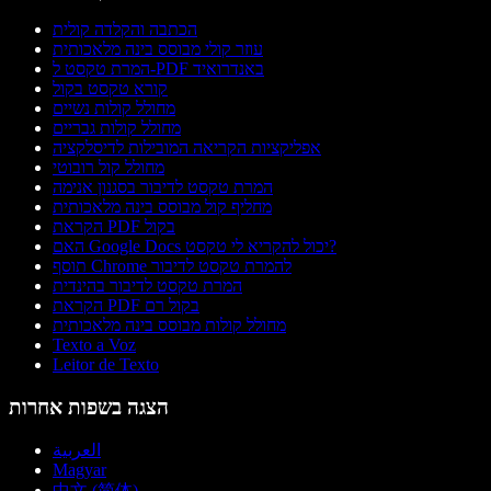
הכתבה והקלדה קולית
עוזר קולי מבוסס בינה מלאכותית
המרת טקסט ל-PDF באנדרואיד
קורא טקסט בקול
מחולל קולות נשיים
מחולל קולות גבריים
אפליקציות הקריאה המובילות לדיסלקציה
מחולל קול רובוטי
המרת טקסט לדיבור בסגנון אנימה
מחליף קול מבוסס בינה מלאכותית
הקראת PDF בקול
האם Google Docs יכול להקריא לי טקסט?
תוסף Chrome להמרת טקסט לדיבור
המרת טקסט לדיבור בהינדית
הקראת PDF בקול רם
מחולל קולות מבוסס בינה מלאכותית
Texto a Voz
Leitor de Texto
הצגה בשפות אחרות
العربية
Magyar
中文 (简体)