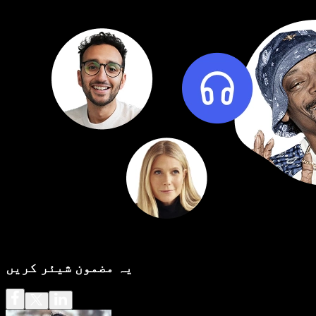
یہ مضمون شیئر کریں