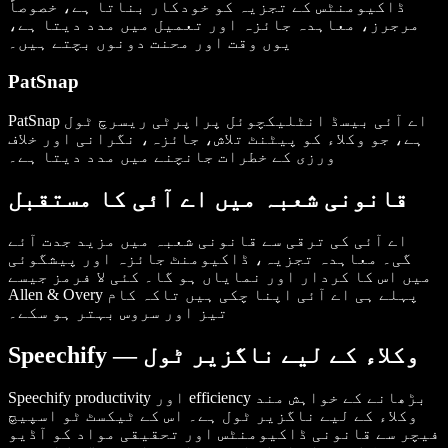
ڈاکیومنٹس کے تجزیہ کو خودکار بناتا ہے، خصوصاً
مرجرز، معاہدہ جائزہ اور تعمیل میں مدد دیتا ہے،
یوں وقت اور محنت دونوں بچتے ہیں۔
PatSnap
PatSnap اے آئی بیسڈ انٹلیکچوئل پراپرٹی ریسرچ ٹول
ہے، جو وکلاء کو پیٹنٹ تلاش، جائزہ، نگرانی اور خلاف
ورزی کے خطرات جانچنے میں مدد دیتا ہے۔
قانونی شعبہ میں اے آئی کا مستقبل
اے آئی کی ترقی سے قانونی شعبہ میں مزید جدت آئے
گی۔ معاہدہ تجزیہ، ڈاکیومنٹ جائزہ اور پیشگوئی
میں اس کا کردار اور نمایاں ہو گا۔ کئی لا فرمز جیسے
Allen & Overy پہلے ہی اے آئی اپنا چکی ہیں تاکہ کام
تیز اور سروس بہتر ہو سکے۔
Speechify — وکلاء کے لیے ناگزیر ٹول
Speechify productivity اور efficiency بڑھانے کے خواہش مند
وکلاء کے لیے ناگزیر ٹول ہے۔ اس کے ٹیکسٹ ٹو اسپیچ
فیچر سے قانونی ڈاکیومنٹس اور تحقیقی مواد کو آڈیو