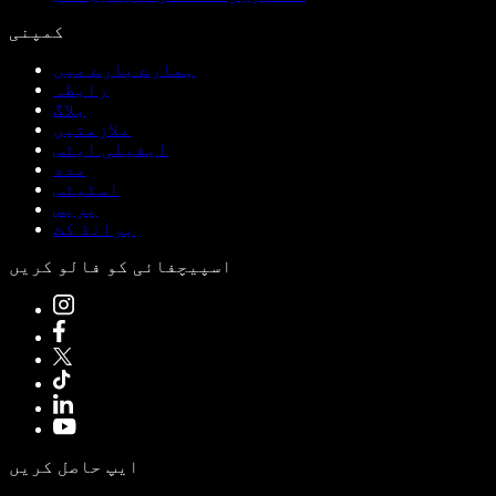
کمپنی
ہمارے بارے میں
رابطہ
بلاگ
ملازمتیں
ایفیلی ایٹس
مدد
اسٹیٹس
پریس
برانڈ کٹ
اسپیچفائی کو فالو کریں
ایپ حاصل کریں