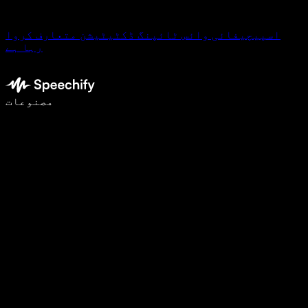
اسپیچیفائی وائس ٹائپنگ ڈکٹیٹیشن متعارف کروا
رہا ہے
وائس ٹائپنگ کے ساتھ 5 گنا تیزی سے لکھیں
مصنوعات
مزید جانیں