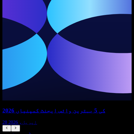
2026 کی 5 بہترین وائس ایجنٹ کمپنیاں
28 اپریل، 2026