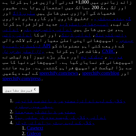
زائد زبانوں میں 1,000+ قدرتی آوازیں فراہم کرتا ہے
اور لگ بھگ 200 ممالک میں استعمال ہوتا ہے۔ مشہور
شخصیات کی آوازوں میں شامل ہیں
سنُوپ ڈاگ
اور
گوینتھ پیلٹرو
۔ تخلیق کاروں اور کاروباری اداروں
کے لیے،
اسپیچفائی اسٹوڈیو
جدید ٹولز فراہم کرتا
ہے، جن میں شامل ہیں
اے آئی وائس جنریٹر
،
اے آئی
وائس کلوننگ
،
اے آئی ڈبنگ
، اور اس کا
اے آئی وائس
چینجر
۔ اسپیچفائی اپنی اعلیٰ معیار اور کم لاگت والی
کے ذریعے کئی اہم مصنوعات کو
ٹیکسٹ ٹو اسپیچ API
،
CNBC
،
طاقت فراہم کرتا ہے۔
وال اسٹریٹ جرنل
فوربز
،
ٹیک کرنچ
اور دیگر بڑے نیوز آؤٹ لیٹس نے
اسپیچفائی کو نمایاں کیا ہے۔ اسپیچفائی دنیا کا سب
سے بڑا ٹیکسٹ ٹو اسپیچ فراہم کنندہ ہے۔ مزید جاننے
اور
speechify.com/blog
،
speechify.com/news
کے لیے دیکھیں
۔
speechify.com/press
فہرستِ مضامین
وکلاء کے لیے اے آئی: مصنوعی ذہانت سے قانونی
پیشہ میں بہتری
مصنوعی ذہانت کو سمجھنا
اے آئی وکلاء کی کیسے مدد کر سکتی ہے؟
وکلاء کے لیے بہترین اے آئی ٹولز
Casetext
Gideon