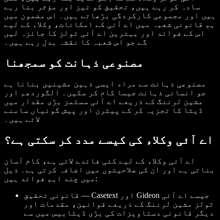
سادہ کر رہے ہیں، تحقیق کو تیز اور مؤثر بنا رہے
ہیں اور مجموعی کارکردگی بڑھاتے ہیں۔ اس مضمون میں
ہم قانونی شعبہ میں اے آئی کے امکانات، وکلاء کے لیے
اس کے فوائد اور بہترین اے آئی ٹولز کا جائزہ لیں
گے جو اس شعبہ کا نقشہ بدل رہے ہیں۔
مصنوعی ذہانت کو سمجھنا
مصنوعی ذہانت سے مراد ایسی ذہین مشینیں بنانا ہے
جو انسانی ذہانت جیسا کام کر سکیں۔ الگوردھم اور
مشین لرننگ کے ذریعے اے آئی سسٹمز بڑی مقدار میں
ڈیٹا کا تجزیہ کر کے پیٹرن اور پیش گوئیاں سامنے
لاتے ہیں۔
اے آئی وکلاء کی کیسے مدد کر سکتی ہے؟
اے آئی وکلاء کے لیے کئی فائدے لاتی ہے، کام آسان
بناتی ہے اور ان کی صلاحیتوں میں اضافہ کرتی ہے۔ ذیل
میں چند اہم فوائد ہیں:
قانونی تحقیق — Casetext اور Gideon جیسے اے آئی
ٹولز مشین لرننگ کے ذریعے قوانین، مقدمات اور
دیگر قانونی دستاویزات کی بڑی ڈیٹابیس میں سے