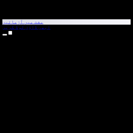
مفت میں آزمائیں
ابھی ڈاؤن لوڈ کریں
مصنوعات
متن کو آواز میں بدلیں
iPhone اور iPad ایپس
Android ایپ
Chrome ایکسٹینشن
Edge ایکسٹینشن
ویب ایپ
Mac ایپ