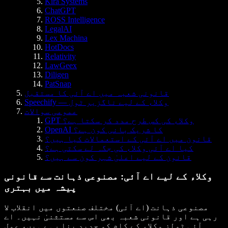
Kira Systems
ChatGPT
ROSS Intelligence
LegalAI
Lex Machina
HotDocs
Relativity
LawGeex
Diligen
PatSnap
قانونی شعبہ میں اے آئی کا مستقبل
Speechify — وکلاء کے لیے ناگزیر ٹول
عمومی سوالات
GPT وکلاء کی کس طرح مدد کر سکتا ہے؟
OpenAI کا شریک بانی کون ہے؟
قانون میں اے آئی کے استعمالات کیا ہیں؟
کیا اے آئی وکلاء کی جگہ لے سکتی ہے؟
قانون کے لیے اعلیٰ شہر کون سے ہیں؟
وکلاء کے لیے اے آئی: مصنوعی ذہانت سے قانونی
پیشہ میں بہتری
مصنوعی ذہانت (اے آئی) مختلف صنعتوں میں انقلاب لا
رہی ہے اور قانونی شعبہ بھی اس سے مستثنیٰ نہیں۔ اے
آئی ٹولز وکلاء کے کام کو جدید بنا رہے ہیں، عمل