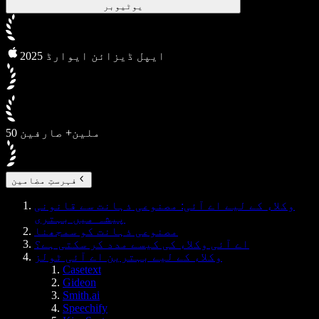
یوٹیوبر
2025 ایپل ڈیزائن ایوارڈ
50 ملین+ صارفین
فہرستِ مضامین
وکلاء کے لیے اے آئی: مصنوعی ذہانت سے قانونی
پیشہ میں بہتری
مصنوعی ذہانت کو سمجھنا
اے آئی وکلاء کی کیسے مدد کر سکتی ہے؟
وکلاء کے لیے بہترین اے آئی ٹولز
Casetext
Gideon
Smith.ai
Speechify