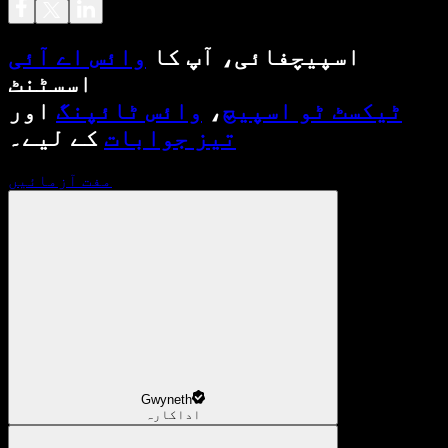
اسپیچفائی، آپ کا
وائس اے آئی
اسسٹنٹ
ٹیکسٹ ٹو اسپیچ
،
وائس ٹائپنگ
اور
تیز جوابات
کے لیے۔
مفت آزمائیں
Gwyneth
اداکارہ