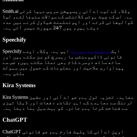
Smith.ai وکلاء کے لیے اے آئی ریسیپشن سروس مہیا کرتی
ہے۔ اس کے چیٹ بوٹس کلائنٹس کے سوالات سنبھالتے، لیڈ
کوالیفائی کرتے اور اپوئنٹمنٹ شیڈول کرنے میں مدد
دیتے ہیں، یوں 24/7 سپورٹ میسر آتی ہے۔
Speechify
Speechify ایک
ٹیکسٹ ٹو اسپیچ
ایپ ہے۔ وکلاء اپنے
قانونی ڈاکیومنٹس یا ریسرچ کو سن سکتے ہیں اور
ساتھ ساتھ دوسرے کام بھی نمٹا سکتے ہیں، جس سے
پیداواری صلاحیت اور معلومات کے حصول میں سہولت
ملتی ہے۔
Kira Systems
Kira Systems معاہدہ تجزیہ ٹول ہے، جو اے آئی اور مشین
لرننگ سے معاہدے کے اہم نکات، دفعات اور ڈیٹا تیزی
سے شناخت کرتا ہے، جائزہ کو بہت سہل بنا دیتا ہے۔
ChatGPT
ChatGPT اوپن اے آئی کا پلیٹ فارم ہے، جو قانونی