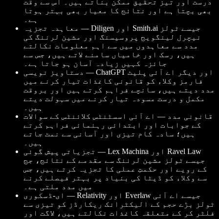
درست اور تیز تحقیق ممکن بناتے ہیں۔ اس سے وقت
بھی بچتا ہے اور نتائج کا معیار بھی بہتر ہوتا
ہے۔
معاہدہ تجزیہ — Diligen اور Smith.ai جیسے ٹولز
نیچرل لینگویج پروسیسنگ اور مشین لرننگ کی
مدد سے معاہدوں میں سے اہم معلومات نکالتے
ہیں، رسک اور خامیاں سامنے لاتے ہیں، جس سے
جائزہ کہیں زیادہ آسان ہو جاتا ہے۔
دستاویز نویسی — ChatGPT اور دیگر اے آئی پلیٹ
فارمز وکلاء کو قانونی کاغذات تیار کرنے میں
مدد دیتے ہیں، سانچے فراہم کرتے ہیں اور بروقت
مکمل و درست مسودہ تیار کرنے میں سہولت دیتے
ہیں۔
قانونی مدد — اے آئی اسسٹنٹس کلائنٹس کے سوالات
کے جوابات اور ابتدائی رہنمائی فراہم کرتے
ہیں؛ سادہ کام تیزی اور آسانی سے نمٹ جاتے
ہیں۔
تجزیاتی پیش گوئی — Lex Machina اور Ravel Law
جیسے ٹولز مشین لرننگ سے مقدمے کے نتائج، جج
کے رویے اور حکمتِ عملی کا تجزیہ کرتے ہیں، جس
سے وکلاء کو ڈیٹا کی بنیاد پر بہتر فیصلے کرنے
میں مدد ملتی ہے۔
ای-ڈسکوری — Relativity اور Everlaw جیسے اے آئی
ٹولز بڑے حجم کے الیکٹرانک ریکارڈز کو تیزی سے
فلٹر کر کے متعلقہ کاغذات نکالتے ہیں، لاگت اور