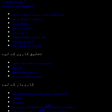
سب دیکھیں
ٹیکسٹ ٹو اسپیچ
آئی فون اور آئی پیڈ ایپس
اینڈرائیڈ ایپ
میک ایپ
ونڈوز ایپ
ویب ایپ
کروم ایکسٹینشن
ایج ایڈ آن
ڈاؤن لوڈ کریں
تخلیق کاروں کے لیے
اے آئی وائس جنریٹر
ڈبنگ
وائس کلوننگ
اسپیچفائی ورک
کاروبار کے لیے
ڈیولپرز کے لیے اسپیچفائی
ٹیمز
تعلیم
ٹیکسٹ ٹو اسپیچ API دستاویزات
وائس ایجنٹس API دستاویزات