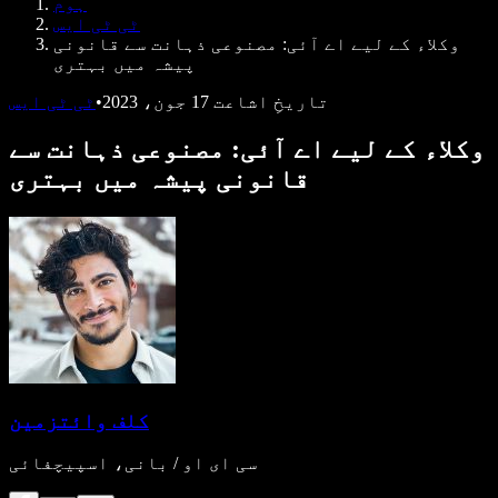
ہوم
ڈویلپرز کے لیے Speechify
ٹی ٹی ایس
وکلاء کے لیے اے آئی: مصنوعی ذہانت سے قانونی
پیشہ میں بہتری
تاریخِ اشاعت
17 جون، 2023
•
ٹی ٹی ایس
وکلاء کے لیے اے آئی: مصنوعی ذہانت سے
قانونی پیشہ میں بہتری
کلف وائتزمین
سی ای او / بانی، اسپیچفائی