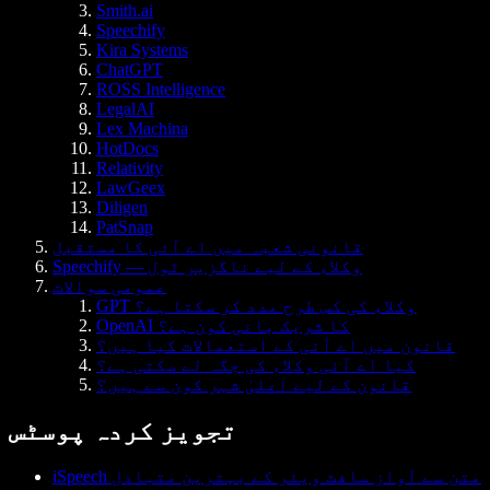
Smith.ai
Speechify
Kira Systems
ChatGPT
ROSS Intelligence
LegalAI
Lex Machina
HotDocs
Relativity
LawGeex
Diligen
PatSnap
قانونی شعبہ میں اے آئی کا مستقبل
Speechify — وکلاء کے لیے ناگزیر ٹول
عمومی سوالات
GPT وکلاء کی کس طرح مدد کر سکتا ہے؟
OpenAI کا شریک بانی کون ہے؟
قانون میں اے آئی کے استعمالات کیا ہیں؟
کیا اے آئی وکلاء کی جگہ لے سکتی ہے؟
قانون کے لیے اعلیٰ شہر کون سے ہیں؟
تجویز کردہ پوسٹس
iSpeech متن سے آواز سافٹ ویئر کے بہترین متبادل