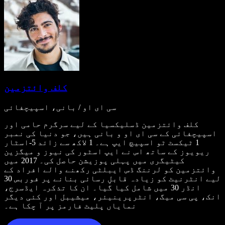
کلف وائتزمین
سی ای او / بانی، اسپیچفائی
کلف وائتزمین ڈسلیکسیا کے لیے سرگرم حامی اور
اسپیچفائی کے سی ای او و بانی ہیں، جو دنیا کی نمبر
1 ٹیکسٹ ٹو اسپیچ ایپ ہے۔ 1 لاکھ سے زائد 5-اسٹار
ریویوز کے ساتھ اس نے ایپ اسٹور کی نیوز و میگزین
کیٹیگری میں پہلی پوزیشن حاصل کی۔ 2017 میں
وائتزمین کو لرننگ ڈس ایبلٹی رکھنے والے افراد کے
لیے انٹرنیٹ کو زیادہ قابلِ رسائی بنانے پر فوربس 30
انڈر 30 میں شامل کیا گیا۔ ان کا تذکرہ ایڈسرج،
انک، پی سی میگ، انٹرپرینیئر، میشیبل اور کئی دیگر
نمایاں پلیٹ فارمز پر آ چکا ہے۔