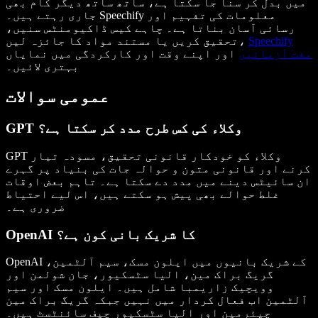
میں بدل کر سنا جا سکتا ہے، ساتھ ساتھ دیگر کام بھی
جاری رہتے ہیں۔ Speechify معلومات کی تفہیم اور
رسائی آسان بناتا ہے۔ چاہے کیس ڈاکیومنٹس سنیں،
Speechify
تحقیق کریں یا مستند مواد کا جائزہ لیں،
مفت آزمائیں
اور اپنے وقت اور کارکردگی میں نمایاں
بہتری لائیں۔
عمومی سوالات
GPT وکلاء کی کس طرح مدد کر سکتا ہے؟
GPT وکلاء کو خودکار قانونی تحقیق، مسودہ تیار
کرنے اور قانونی متون و حوالہ جات کی بنیاد پر گہرے
ان سائیٹس دینے میں مدد دے سکتا ہے۔ تاہم بعض اوقات
غلط حوالے بھی پیش ہو سکتے ہیں، اس لیے احتیاط
ضروری ہے۔
OpenAI کا شریک بانی کون ہے؟
OpenAI کے شریک بانیوں میں ایلون مسک، سیم آلٹمین،
گریگ براک مین، الیا سٹسکیور، جان شولمن اور
وویچیک زاریمبا شامل ہیں۔ ایلون مسک اور سیم
آلٹمین اب فعال کردار میں نہیں جبکہ گریگ براک مین
چیئرمین اور الیا سٹسکیور چیف سائنٹسٹ ہیں۔