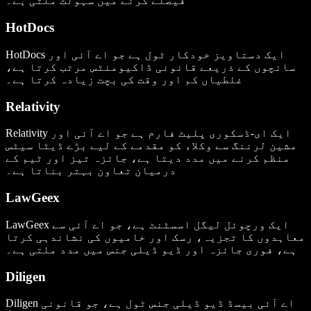
فیصلے کرنے میں سہولت ملتی ہے۔
HotDocs
HotDocs ایک دستاویز خودکار ٹول ہے جو اے آئی اور
سانچوں کے ذریعے قانونی ڈاکیومنٹس مرتب کرتا ہے،
غلطیاں کم اور وقت کی بچت زیادہ کرتا ہے۔
Relativity
Relativity ایک ای-ڈسکوری پلیٹ فارم ہے جو اے آئی اور
مشین لرننگ سے وکلاء کو مقدمے کے لیے بڑے ڈیٹا سیٹس
منظم کرنے میں مدد دیتا ہے، جائزہ تیز اور ٹیم کے
درمیان تعاون بہتر بناتا ہے۔
LawGeex
LawGeex ایک ورچوئل لیگل اسسٹنٹ ہے، جو اے آئی سے
معاہدوں کا تجزیہ، رسک اور خامیوں کی نشاندہی کرتا
ہے، فوری جائزہ اور ڈیو ڈیلی جنس میں مدد ملتی ہے۔
Diligen
Diligen اے آئی بیسڈ ڈیو ڈیلی جنس ٹول ہے، جو قانونی