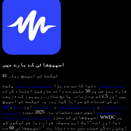
اسپیچفائی کے بارے میں
#1 ٹیکسٹ ٹو اسپیچ ریڈر
اسپیچفائی
دنیا کا سب سے بڑا
ٹیکسٹ ٹو اسپیچ
پلیٹ
فارم ہے، جس پر 50 ملین سے زائد صارفین اعتماد کرتے
ہیں اور 5 لاکھ سے زیادہ پانچ ستارہ ریویوز کے ذریعے
اس کی خدمات کو سراہا گیا ہے۔ یہ ٹیکسٹ ٹو اسپیچ
اینڈرائیڈ
،
کروم ایکسٹینشن
،
ویب ایپ
اور
میک
،
iOS
ڈیسک ٹاپ
ایپس میں دستیاب ہے۔ 2025 میں،
ایپل نے
WWDC پر
اسپیچفائی کو معزز
ایپل ڈیزائن ایوارڈ
دیا اور اسے ’ایک اہم وسیلہ قرار دیا جو لوگوں کو
اپنی زندگی جینے میں مدد دیتا ہے۔‘ اسپیچفائی 60 سے