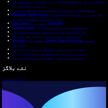
ٹیکسٹ ریڈر ایکسٹینشن: براؤزنگ اور مطالعہ کا
مزید بہتر تجربہ
ٹیکسٹ ٹو اسپیچ کے ساتھ وائس سنتھیسائزر
Quandale Dingle meme کی آوازوں کے لیے ٹیکسٹ ٹو
اسپیچ کیسے استعمال کریں
Capti Voice بمقابلہ Speechify
Acapela Group ٹیکسٹ ٹو اسپیچ کے متبادل
ریڈ الاؤڈ ٹی ٹی ایس بمقابلہ اسپیچفائی
ٹیکسٹ ٹو اسپیچ آواز بیان کرنے والا
Speechify بمقابلہ Google Speech Services: مکمل
مقابلہ
بہترین مردانہ ٹیکسٹ ٹو اسپیچ وائسز
بہترین خواتین ٹیکسٹ ٹو اسپیچ آوازیں
وائس ڈریم ریڈر بمقابلہ اسپیچی فائی
نئے بلاگز
سب دیکھیں