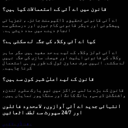
قانون میں اے آئی کے استعمالات کیا ہیں؟
اے آئی قانونی تحقیق، ڈاکیومنٹ جائزہ، تجزیاتی
پیشگوئی اور دیگر قانونی کام تیزی اور درستگی سے
انجام دینے میں مدد دیتی ہے۔
کیا اے آئی وکلاء کی جگہ لے سکتی ہے؟
اے آئی ٹولز وکلاء کے لیے بے حد مفید ہیں مگر ماہر
وکلاء کی قانونی اہلیت اور فیصلہ سازی کی جگہ نہیں
لے سکتے۔ انہیں صرف معاون ٹول کے طور پر ہی استعمال
کرنا چاہیے۔
قانون کے لیے اعلیٰ شہر کون سے ہیں؟
قانون کے بڑے عالمی مراکز میں نیو یارک سٹی، لندن،
واشنگٹن ڈی سی، ہانگ کانگ اور سنگاپور نمایاں ہیں۔
انتہائی جدید اے آئی آوازوں، لامحدود فائلوں
اور 24/7 سپورٹ سے لطف اٹھائیں
مفت آزمائیں