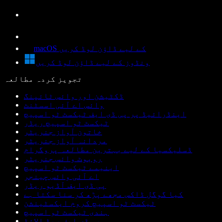
macOS کے لیے ڈاؤن لوڈ کریں
ونڈوز کے لیے ڈاؤن لوڈ کریں
تجویز کردہ مطالعہ
ڈکٹیشن اور وائس ٹائپنگ
وائس اے آئی اسسٹنٹ
اینڈرائیڈ پر پی ڈی ایف ٹیکسٹ ٹو اسپیچ
ٹیکسٹ ٹو اسپیچ ریڈر
خاتون آواز جنریٹر
مردانہ آواز جنریٹر
ڈسلیکسیا کے لیے بہترین مطالعہ پروگرام
روبوٹ وائس جنریٹر
اینیمے ٹیکسٹ ٹو اسپیچ
اے آئی وائس چینجر
پی ڈی ایف آڈیو ریڈر
کیا گوگل ڈاکس مجھے پڑھ کر سنا سکتا ہے
ٹیکسٹ ٹو اسپیچ کروم ایکسٹینشن
ہندی ٹیکسٹ ٹو اسپیچ
پی ڈی ایف ریڈ الاؤڈ