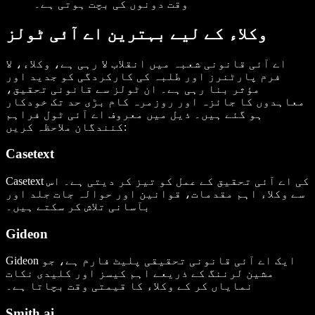
وقت دونوں کی بچت ہوتی ہے۔
وکلاء کے لیے بہترین اے آئی ٹولز
اے آئی قانونی شعبہ میں انقلاب لا رہی ہے، وکلاء، لا
فرم پارٹنرز اور طلبہ کی کارکردگی کو جدید اور
مؤثر بنا رہی ہے۔ ان ٹولز سے قانونی تحقیق،
معاہدوں کا جائزہ اور روزمرہ کام بڑی حد تک خودکار
ہو گئے ہیں۔ ذیل میں معروف اے آئی ٹول فراہم
کنندگان ملاحظہ کریں:
Casetext
Casetext کی اے آئی تحقیق کے عمل کو تیز کر دیتی ہے۔ اس
سے وکلاء اہم مقدمات، قوانین اور حوالہ جات جلد اور
بآسانی تلاش کر سکتے ہیں۔
Gideon
Gideon ایک اے آئی قانونی تحقیقی پلیٹ فارم ہے، جو
مشین لرننگ کے ذریعے اہم کیسز اور کلیدی نکات
نمایاں کر کے وکلاء کا قیمتی وقت بچاتا ہے۔
Smith.ai