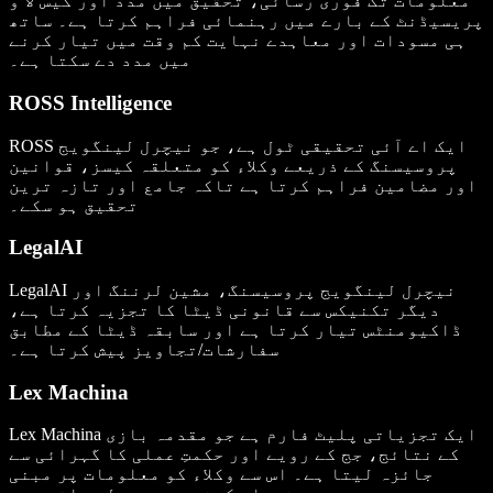
معلومات تک فوری رسائی، تحقیق میں مدد اور کیس لا و
پریسیڈنٹ کے بارے میں رہنمائی فراہم کرتا ہے۔ ساتھ
ہی مسودات اور معاہدے نہایت کم وقت میں تیار کرنے
میں مدد دے سکتا ہے۔
ROSS Intelligence
ROSS ایک اے آئی تحقیقی ٹول ہے، جو نیچرل لینگویج
پروسیسنگ کے ذریعے وکلاء کو متعلقہ کیسز، قوانین
اور مضامین فراہم کرتا ہے تاکہ جامع اور تازہ ترین
تحقیق ہو سکے۔
LegalAI
LegalAI نیچرل لینگویج پروسیسنگ، مشین لرننگ اور
دیگر تکنیکس سے قانونی ڈیٹا کا تجزیہ کرتا ہے،
ڈاکیومنٹس تیار کرتا ہے اور سابقہ ڈیٹا کے مطابق
سفارشات/تجاویز پیش کرتا ہے۔
Lex Machina
Lex Machina ایک تجزیاتی پلیٹ فارم ہے جو مقدمہ بازی
کے نتائج، جج کے رویے اور حکمتِ عملی کا گہرائی سے
جائزہ لیتا ہے۔ اس سے وکلاء کو معلومات پر مبنی