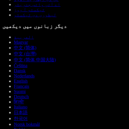
اے آئی وائس جنریٹر
ٹیکستو آ ووز
لیطوری دی ٹیکسٹو
دیگر زبانوں میں دیکھیں
العربية
Magyar
中文 (简体)
中文 (台灣)
中文 (简体 中国大陆)
Čeština
Dansk
Nederlands
English
Français
Suomi
Deutsch
हिन्दी
Italiano
日本語
한국어
Norsk bokmål