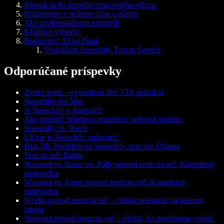
Integrácia do denného pracovného režimu
Hodnotenie v reálnom čase a učenie
AI v profesionálnom prostredí
Kľúčové výhody:
Budúcnosť AI pri čítaní
Vyskúšajte Speechify Text to Speech
Odporúčané príspevky
Zvuky textu – vysvetlené dve TTS aplikácie
Speechify pre Mac
Je Speechify v Austrálii?
Ako prinútiť Windows rozprávať webovú stránku
Speechify vs. Peech
Už nie je Speechify zadarmo?
Hlas Mr. President od Speechify znie ako Obama
Text na reč: Baidu
Wavenet vs. Azure vs. Polly prevod textu na reč: Kompletný
sprievodca
Wavenet vs. Azure prevod textu na reč: Kompletný
sprievodca
Nvidia prevod textu na reč – všetko podstatné na jednom
mieste
Wavenet prevod textu na reč – všetko, čo potrebujete vedieť