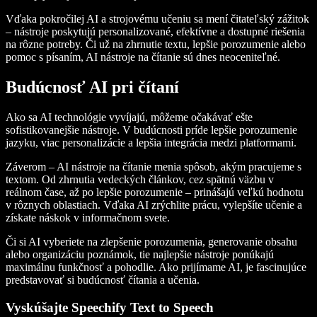
Vďaka pokročilej AI a strojovému učeniu sa mení čitateľský zážitok
– nástroje poskytujú personalizované, efektívne a dostupné riešenia
na rôzne potreby. Či už na zhrnutie textu, lepšie porozumenie alebo
pomoc s písaním, AI nástroje na čítanie sú dnes neoceniteľné.
Budúcnosť AI pri čítaní
Ako sa AI technológie vyvíjajú, môžeme očakávať ešte
sofistikovanejšie nástroje. V budúcnosti príde lepšie porozumenie
jazyku, viac personalizácie a lepšia integrácia medzi platformami.
Záverom – AI nástroje na čítanie menia spôsob, akým pracujeme s
textom. Od zhrnutia vedeckých článkov, cez spätnú väzbu v
reálnom čase, až po lepšie porozumenie – prinášajú veľkú hodnotu
v rôznych oblastiach. Vďaka AI zrýchlite prácu, vylepšíte učenie a
získate náskok v informačnom svete.
Či si AI vyberiete na zlepšenie porozumenia, generovanie obsahu
alebo organizáciu poznámok, tie najlepšie nástroje ponúkajú
maximálnu funkčnosť a pohodlie. Ako prijímame AI, je fascinujúce
predstavovať si budúcnosť čítania a učenia.
Vyskúšajte Speechify Text to Speech