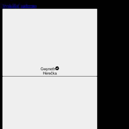
Vyskúšať zadarmo
Gwyneth
Herečka