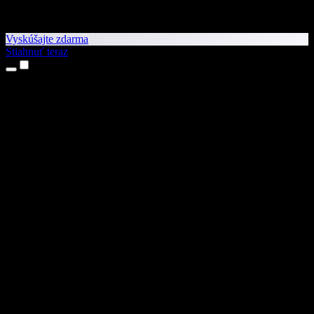
Vyskúšajte zdarma
Stiahnuť teraz
Produkty
Prevod textu na reč
Aplikácie pre iPhone a iPad
Aplikácia pre Android
Rozšírenie pre Chrome
Rozšírenie pre Edge
Webová aplikácia
Aplikácia pre Mac
Aplikácia pre Windows