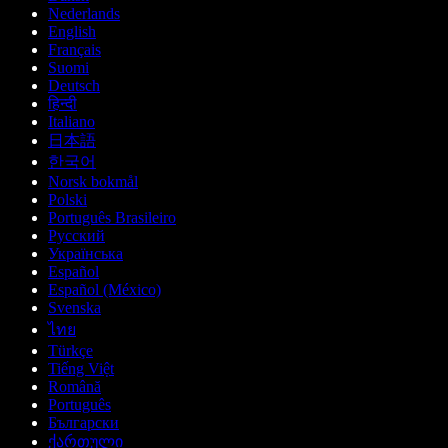
Nederlands
English
Français
Suomi
Deutsch
हिन्दी
Italiano
日本語
한국어
Norsk bokmål
Polski
Português Brasileiro
Русский
Українська
Español
Español (México)
Svenska
ไทย
Türkçe
Tiếng Việt
Română
Português
Български
ქართული