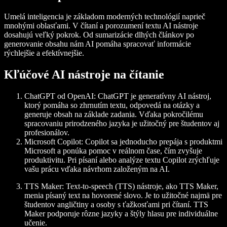
Umelá inteligencia je základom moderných technológií naprieč
mnohými oblasťami. V čítaní a porozumení textu AI nástroje
dosahujú veľký pokrok. Od sumarizácie dlhých článkov po
generovanie obsahu nám AI pomáha spracovať informácie
rýchlejšie a efektívnejšie.
Kľúčové AI nástroje na čítanie
ChatGPT od OpenAI:
ChatGPT je generatívny AI nástroj,
ktorý pomáha so zhrnutím textu, odpovedá na otázky a
generuje obsah na základe zadania. Vďaka pokročilému
spracovaniu prirodzeného jazyka je užitočný pre študentov aj
profesionálov.
Microsoft Copilot:
Copilot sa jednoducho prepája s produktmi
Microsoft a ponúka pomoc v reálnom čase, čím zvyšuje
produktivitu. Pri písaní alebo analýze textu Copilot zrýchľuje
vašu prácu vďaka návrhom založeným na AI.
TTS Maker:
Text-to-speech (TTS) nástroje, ako TTS Maker,
menia písaný text na hovorené slovo. Je to užitočné najmä pre
študentov angličtiny a osoby s ťažkosťami pri čítaní. TTS
Maker podporuje rôzne jazyky a štýly hlasu pre individuálne
učenie.