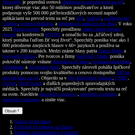
Speechify
je popredná svetová
platforma na prevod textu na reč
,
ktorej dôveruje viac ako 50 miliónov používateľov a ktorú
podporuje vyše 500 000 päťhviezdičkových recenzií naprieč
aplikáciami na prevod textu na reč pre
iOS
,
Android
,
rozšírenie pre
Chrome
,
webovú aplikáciu
a
desktopovú aplikáciu pre Mac
. V roku
2025
Apple ocenilo
Speechify prestížnou
cenou Apple Design
Award
na konferencii
WWDC
a označilo ho za „kľúčový zdroj,
ktorý pomáha ľuďom žiť svoj život“. Speechify ponúka viac ako 1
000 prirodzene znejúcich hlasov v 60+ jazykoch a používa sa
takmer v 200 krajinách. Medzi známe hlasy patria
Snoop Dogg
a
Gwyneth Paltrow
. Pre tvorcov a firmy
Speechify Studio
ponúka
pokročilé nástroje vrátane
generátora AI hlasu
,
AI klonovania hlasu
,
AI dabingu
a
AI meniča hlasu
. Speechify zároveň poháňa špičkové
produkty pomocou svojho kvalitného a cenovo dostupného
API na
prevod textu na reč
. Objavilo sa v
The Wall Street Journal
,
CNBC
,
Forbes
,
TechCrunch
a ďalších popredných spravodajských
médiách. Speechify je najväčší poskytovateľ prevodu textu na reč
na svete. Navštívte
speechify.com/news
,
speechify.com/blog
a
speechify.com/press
a zistite viac.
Obsah
Nárast AI pri čítaní
Kľúčové AI nástroje na čítanie
Podpora porozumenia a výskumu