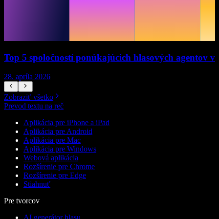
Top 5 spoločností ponúkajúcich hlasových agentov v
28. apríla 2026
1
Zobraziť všetko
Prevod textu na reč
Aplikácia pre iPhone a iPad
Aplikácia pre Android
Aplikácia pre Mac
Aplikácia pre Windows
Webová aplikácia
Rozšírenie pre Chrome
Rozšírenie pre Edge
Stiahnuť
Pre tvorcov
AI generátor hlasu