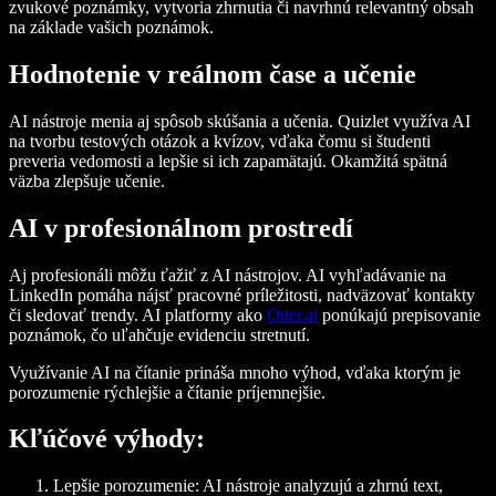
zvukové poznámky, vytvoria zhrnutia či navrhnú relevantný obsah
na základe vašich poznámok.
Hodnotenie v reálnom čase a učenie
AI nástroje menia aj spôsob skúšania a učenia. Quizlet využíva AI
na tvorbu testových otázok a kvízov, vďaka čomu si študenti
preveria vedomosti a lepšie si ich zapamätajú. Okamžitá spätná
väzba zlepšuje učenie.
AI v profesionálnom prostredí
Aj profesionáli môžu ťažiť z AI nástrojov. AI vyhľadávanie na
LinkedIn pomáha nájsť pracovné príležitosti, nadväzovať kontakty
či sledovať trendy. AI platformy ako
Otter.ai
ponúkajú prepisovanie
poznámok, čo uľahčuje evidenciu stretnutí.
Využívanie AI na čítanie prináša mnoho výhod, vďaka ktorým je
porozumenie rýchlejšie a čítanie príjemnejšie.
Kľúčové výhody:
Lepšie porozumenie
: AI nástroje analyzujú a zhrnú text,