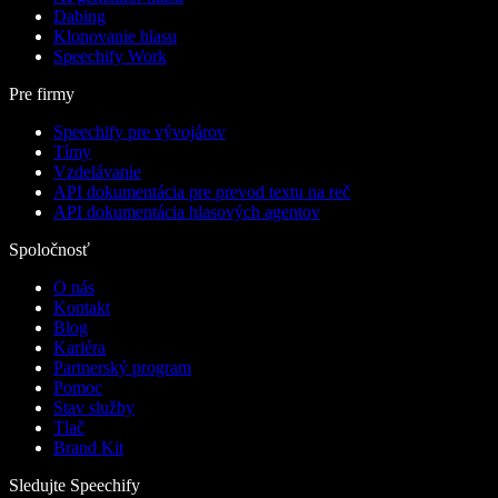
Dabing
Klonovanie hlasu
Speechify Work
Pre firmy
Speechify pre vývojárov
Tímy
Vzdelávanie
API dokumentácia pre prevod textu na reč
API dokumentácia hlasových agentov
Spoločnosť
O nás
Kontakt
Blog
Kariéra
Partnerský program
Pomoc
Stav služby
Tlač
Brand Kit
Sledujte Speechify