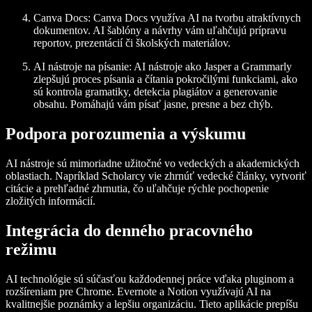
Canva Docs:
Canva Docs využíva AI na tvorbu atraktívnych
dokumentov. AI šablóny a návrhy vám uľahčujú prípravu
reportov, prezentácií či školských materiálov.
AI nástroje na písanie:
AI nástroje ako Jasper a Grammarly
zlepšujú proces písania a čítania pokročilými funkciami, ako
sú kontrola gramatiky, detekcia plagiátov a generovanie
obsahu. Pomáhajú vám písať jasne, presne a bez chýb.
Podpora porozumenia a výskumu
AI nástroje sú mimoriadne užitočné vo vedeckých a akademických
oblastiach. Napríklad Scholarcy vie zhrnúť vedecké články, vytvoriť
citácie a prehľadné zhrnutia, čo uľahčuje rýchle pochopenie
zložitých informácií.
Integrácia do denného pracovného
režimu
AI technológie sú súčasťou každodennej práce vďaka pluginom a
rozšíreniam pre Chrome. Evernote a Notion využívajú AI na
kvalitnejšie poznámky a lepšiu organizáciu. Tieto aplikácie prepíšu