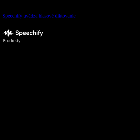
Speechify uvádza hlasové diktovanie
Píšte 5× rýchlejšie pomocou hlasového diktovania
Produkty
Zistiť viac