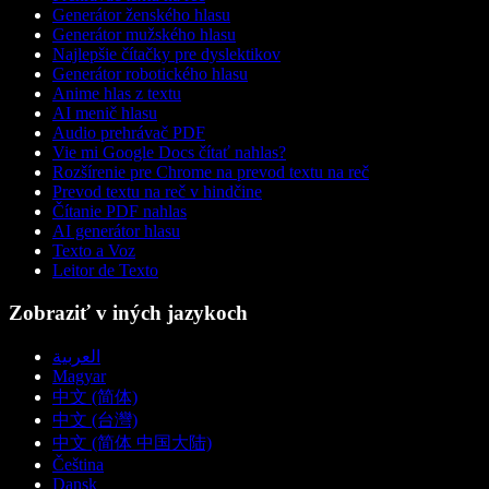
Generátor ženského hlasu
Generátor mužského hlasu
Najlepšie čítačky pre dyslektikov
Generátor robotického hlasu
Anime hlas z textu
AI menič hlasu
Audio prehrávač PDF
Vie mi Google Docs čítať nahlas?
Rozšírenie pre Chrome na prevod textu na reč
Prevod textu na reč v hindčine
Čítanie PDF nahlas
AI generátor hlasu
Texto a Voz
Leitor de Texto
Zobraziť v iných jazykoch
العربية
Magyar
中文 (简体)
中文 (台灣)
中文 (简体 中国大陆)
Čeština
Dansk