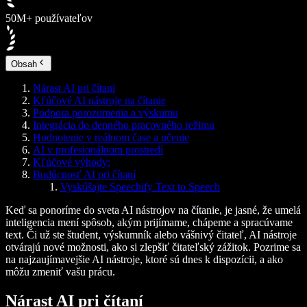
50M+ používateľov
Obsah
Nárast AI pri čítaní
Kľúčové AI nástroje na čítanie
Podpora porozumenia a výskumu
Integrácia do denného pracovného režimu
Hodnotenie v reálnom čase a učenie
AI v profesionálnom prostredí
Kľúčové výhody:
Budúcnosť AI pri čítaní
Vyskúšajte Speechify Text to Speech
Keď sa ponoríme do sveta AI nástrojov na čítanie, je jasné, že umelá
inteligencia mení spôsob, akým prijímame, chápeme a spracúvame
text. Či už ste študent, výskumník alebo vášnivý čitateľ, AI nástroje
otvárajú nové možnosti, ako si zlepšiť čitateľský zážitok. Pozrime sa
na najzaujímavejšie AI nástroje, ktoré sú dnes k dispozícii, a ako
môžu zmeniť vašu prácu.
Nárast AI pri čítaní