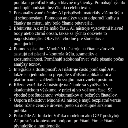
ponúknu prehľad knihy a hlavné myšlienky. Pomáhajú rýchlo
pochopiť podstatu bez čítania celého textu.
Personalizované učenie
: AI prispôsobí materiály vášmu štýlu
aj schopnostiam. Pomocou analýzy textu odporučí knihy a
články na mieru, aby bolo čítanie pútavejšie.
Efektivita
: Ak máte málo času, AI nástroje vyzdvihnú hlavné
body alebo zhrnú obsah, takže sa rýchlo dozviete to
najpodstatnejšie. Obzvlášť vhodné pre študentov a
pracujúcich.
Pomoc s písaním
: Mnohé AI nástroje na čítanie zároveň
asistujú pri písaní – kontrola štýlu, gramatiky a
zrozumiteľnosti. Pomáhajú zdokonaľovať vaše písanie počas
analýzy textov.
Integrácia a dostupnosť
: AI nástroje často ponúkajú API,
takže ich jednoducho prepojíte s ďalšími aplikáciami a
platformami a začleníte do svojho pracovného postupu.
Rôzne využitia
: AI nástroje na čítanie sa využívajú v
akademickom výskume, v práci aj vo voľnom čase. Sú
vhodné pre študentov, výskumníkov aj bežných čitateľov.
Úspora nákladov
: Mnohé AI nástroje majú bezplatné verzie
alebo rôzne cenové úrovne, preto sú dostupné širšiemu
publiku.
Pokročilé AI funkcie
: Vďaka modelom ako GPT poskytuje
AI presnú a kontextovú podporu pri čítaní, čím je čítanie
plynulejšie a intuitívnejšie.