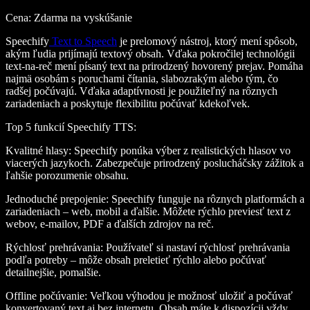
Cena
: Zdarma na vyskúšanie
Speechify
Text to Speech
je prelomový nástroj, ktorý mení spôsob,
akým ľudia prijímajú textový obsah. Vďaka pokročilej technológii
text-na-reč mení písaný text na prirodzený hovorený prejav. Pomáha
najmä osobám s poruchami čítania, slabozrakým alebo tým, čo
radšej počúvajú. Vďaka adaptívnosti je použiteľný na rôznych
zariadeniach a poskytuje flexibilitu počúvať kdekoľvek.
Top 5 funkcií Speechify TTS
:
Kvalitné hlasy
: Speechify ponúka výber z realistických hlasov vo
viacerých jazykoch. Zabezpečuje prirodzený poslucháčsky zážitok a
ľahšie porozumenie obsahu.
Jednoduché prepojenie
: Speechify funguje na rôznych platformách a
zariadeniach – web, mobil a ďalšie. Môžete rýchlo previesť text z
webov, e-mailov, PDF a ďalších zdrojov na reč.
Rýchlosť prehrávania
: Používateľ si nastaví rýchlosť prehrávania
podľa potreby – môže obsah preletieť rýchlo alebo počúvať
detailnejšie, pomalšie.
Offline počúvanie
: Veľkou výhodou je možnosť uložiť a počúvať
konvertovaný text aj bez internetu. Obsah máte k dispozícii vždy.