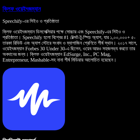
ক্লিফ ওয়েইৎজম্যান
Speechify-এর সিইও ও প্রতিষ্ঠাতা
ক্লিফ ওয়েইৎজম্যান ডিসলেক্সিয়ার পক্ষে সোচ্চার এবং Speechify-এর সিইও ও
প্রতিষ্ঠাতা। Speechify হলো বিশ্বের #1 টেক্সট-টু-স্পিচ অ্যাপ, যার ১,০০,০০০+ ৫-
তারকা রিভিউ এবং অ্যাপ স্টোরে সংবাদ ও ম্যাগাজিন শ্রেণিতে শীর্ষ স্থান। ২০১৭ সালে,
ওয়েইৎজম্যান Forbes 30 Under 30-এ ছিলেন, ওয়েব আরও সহজলভ্য করতে তার
অবদানের জন্য। ক্লিফ ওয়েইৎজম্যান EdSurge, Inc., PC Mag,
Entrepreneur, Mashable-সহ নানা শীর্ষ মিডিয়ায় আলোচিত হয়েছেন।