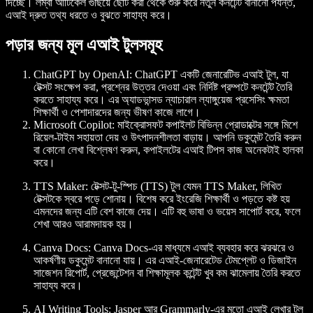
দিচ্ছে। লম্বা আর্টিকেল গুছিয়ে ছোট করা থেকে শুরু করে নতুন কনটেন্ট বানানো পর্যন্ত,
এআই দ্রুত তথ্য ধরতে ও বুঝতে সাহায্য করে।
পড়ার জন্য মূল এআই টুলসমূহ
ChatGPT by OpenAI:
ChatGPT একটি জেনারেটিভ এআই টুল, যা
টেক্সট সংক্ষেপ করা, প্রশ্নের উত্তর দেওয়া এবং নির্দিষ্ট প্রম্পটে কনটেন্ট তৈরি
করতে সাহায্য করে। এর অ্যাডভান্সড ন্যাচারাল ল্যাঙ্গুয়েজ প্রসেসিং ক্ষমতা
শিক্ষার্থী ও পেশাদারদের জন্য ভীষণ কাজে লাগে।
Microsoft Copilot:
মাইক্রোসফট কপাইলট বিভিন্ন প্রোডাক্টের সঙ্গে মিশে
রিয়েল-টাইম সহায়তা দেয় ও উৎপাদনশীলতা বাড়ায়। আপনি ডকুমেন্ট তৈরি করুন
বা কোনো লেখা বিশ্লেষণ করুন, কপাইলটের এআই টিপস কাজ অনেকটাই হালকা
করে।
TTS Maker:
টেক্সট-টু-স্পিচ (TTS) টুল যেমন TTS Maker, লিখিত
টেক্সটকে স্বরে পড়ে শোনায়। বিশেষ করে ইংরেজি শিক্ষার্থী ও পড়তে কষ্ট হয়
এমনদের জন্য এটি বেশ কাজে দেয়। এটি বহু ভাষা ও ভয়েস সাপোর্ট করে, ফলে
শেখা আরও আরামদায়ক হয়।
Canva Docs:
Canva Docs-এর মাধ্যমে এআই ব্যবহার করে ঝরঝরে ও
আকর্ষণীয় ডকুমেন্ট বানানো যায়। এর এআই-জেনারেটেড টেমপ্লেট ও ডিজাইন
সাজেশন রিপোর্ট, প্রেজেন্টেশন বা শিক্ষামূলক কন্টেন্ট খুব কম ঝামেলায় তৈরি করতে
সাহায্য করে।
AI Writing Tools:
Jasper আর Grammarly-এর মতো এআই লেখার টুল