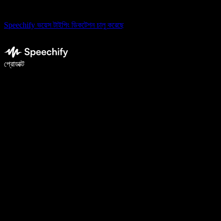
Speechify ভয়েস টাইপিং ডিকটেশন চালু করেছে
ভয়েস টাইপিং দিয়ে ৫ গুণ দ্রুত লিখুন
প্রোডাক্ট
আরও জানুন