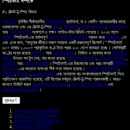
স্পিচিফাই সম্পর্কে
#১ টেক্সট-টু-স্পিচ রিডার
স্পিচিফাই
পৃথিবীর শীর্ষস্থানীয়
টেক্সট-টু-স্পিচ
প্ল্যাটফর্ম, যা ৫ কোটি+ ব্যবহারকারীর কাছে
ভরসাযোগ্য এবং এর টেক্সট-টু-স্পিচ
iOS
,
অ্যান্ড্রয়েড
,
ক্রোম এক্সটেনশন
,
ওয়েব অ্যাপ
আর
ম্যাক ডেস্কটপ
অ্যাপসে ৫ লক্ষ+ ফাইভ-স্টার রিভিউ পেয়েছে। ২০২৫ সালে
অ্যাপল
স্পিচিফাই-কে মর্যাদাপূর্ণ
অ্যাপল ডিজাইন অ্যাওয়ার্ড
প্রদান করে
WWDC
-তে
এবং একে বলে, “মানুষের জীবনে দারুণ সহায়ক একটি গুরুত্বপূর্ণ রিসোর্স।” স্পিচিফাই
৬০+ ভাষায় ১,০০০+ প্রাকৃতিক কণ্ঠ নিয়ে প্রায় ২০০ দেশে ব্যবহৃত হচ্ছে। সেলিব্রিটি
কণ্ঠের মধ্যে রয়েছে
স্নুপ ডগ
আর
গুইনেথ পেল্ট্রো
। নির্মাতা ও ব্যবসার জন্য
স্পিচিফাই
স্টুডিও
উন্নত সব টুল দেয়, যার মধ্যে রয়েছে
AI ভয়েস জেনারেটর
,
AI ভয়েস ক্লোনিং
,
AI ডাবিং
আর
AI ভয়েস চেঞ্জার
। স্পিচিফাই-এর উচ্চমানের এবং খরচ-সাশ্রয়ী
টেক্সট-টু-
স্পিচ API
-এর মাধ্যমে অসংখ্য শীর্ষ পণ্য সম্ভব হয়েছে।
দ্য ওয়াল স্ট্রিট জার্নাল
,
CNBC
,
Forbes
,
TechCrunch
এবং অন্যান্য বড় সংবাদমাধ্যমে স্পিচিফাই নিয়ে
প্রতিবেদন প্রকাশিত হয়েছে; এটি বিশ্বের সর্ববৃহৎ টেক্সট-টু-স্পিচ প্রদানকারী। আরও
জানতে ভিজিট করুন
speechify.com/news
,
speechify.com/blog
এবং
speechify.com/press
।
সূচিপত্র
পড়া ক্ষেত্রে এআই-এর উত্থান
পড়ার জন্য মূল এআই টুলসমূহ
পাঠ-অনুধাবন ও গবেষণায় উন্নতি
দৈনন্দিন কাজে একত্রিকরণ