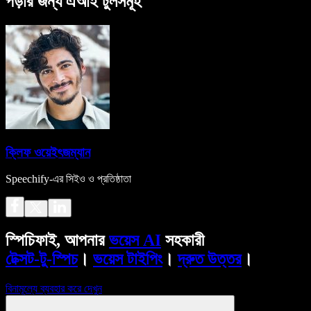
পড়ার জন্য এআই টুলসমূহ
ক্লিফ ওয়েইৎজম্যান
Speechify-এর সিইও ও প্রতিষ্ঠাতা
স্পিচিফাই, আপনার
ভয়েস AI
সহকারী
টেক্সট-টু-স্পিচ
।
ভয়েস টাইপিং
।
দ্রুত উত্তর
।
বিনামূল্যে ব্যবহার করে দেখুন