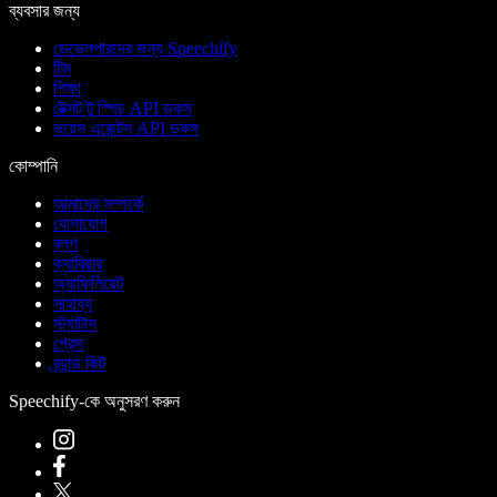
ব্যবসার জন্য
ডেভেলপারদের জন্য Speechify
টিম
শিক্ষা
টেক্সট টু স্পিচ API ডকস
ভয়েস এজেন্টস API ডকস
কোম্পানি
আমাদের সম্পর্কে
যোগাযোগ
ব্লগ
ক্যারিয়ার
অ্যাফিলিয়েট
সাহায্য
স্ট্যাটাস
প্রেস
ব্র্যান্ড কিট
Speechify-কে অনুসরণ করুন