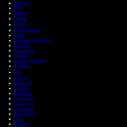
Deutsch
हिन्दी
Italiano
日本語
한국어
Norsk bokmål
Polski
Português Brasileiro
Русский
Українська
Español
Español (México)
Svenska
ไทย
Türkçe
Tiếng Việt
Română
Português
Български
ქართული
Slovenčina
Slovenščina
Eesti
Hrvatski