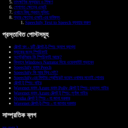
তাৎক্ষণিক মূল্যায়ন ও শিক্ষণ
পেশাগত ক্ষেত্রে এআই
এখানে কিছু প্রধান সুবিধা:
পড়ার ক্ষেত্রে এআই-এর ভবিষ্যৎ
Speechify Text to Speech ব্যবহার করুন
প্রস্তাবিত পোস্টসমূহ
টেক্সট শব্দ - দুটি টেক্সট-টু-স্পিচ অ্যাপ ব্যাখ্যা
ম্যাকের জন্য স্পিচিফাই
অস্ট্রেলিয়ায় কি স্পিচিফাই আছে?
কিভাবে Windows Narrator দিয়ে ওয়েবসাইট পড়াবেন
Speechify বনাম Peech
Speechify কি আর ফ্রি নেই?
Speechify-এর মিস্টার প্রেসিডেন্ট ভয়েস ওবামার মতোই শোনায়
টেক্সট টু স্পিচ: বাইদু
Wavenet বনাম Azure বনাম Polly টেক্সট টু স্পিচ: চূড়ান্ত গাইড
Wavenet বনাম Azure টেক্সট টু স্পিচ: পূর্ণাঙ্গ গাইড
Nvidia টেক্সট টু স্পিচ - যা জানা দরকার
Wavenet টেক্সট-টু-স্পিচ - যা জানার দরকার
সাম্প্রতিক ব্লগ
সব দেখুন