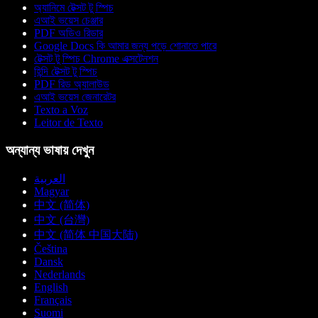
অ্যানিমে টেক্সট টু স্পিচ
এআই ভয়েস চেঞ্জার
PDF অডিও রিডার
Google Docs কি আমার জন্য পড়ে শোনাতে পারে
টেক্সট টু স্পিচ Chrome এক্সটেনশন
হিন্দি টেক্সট টু স্পিচ
PDF রিড অ্যালাউড
এআই ভয়েস জেনারেটর
Texto a Voz
Leitor de Texto
অন্যান্য ভাষায় দেখুন
العربية
Magyar
中文 (简体)
中文 (台灣)
中文 (简体 中国大陆)
Čeština
Dansk
Nederlands
English
Français
Suomi