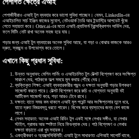
পেশাগত ক্ষেত্রে এআই
পেশাজীবীরাও এআই টুল ব্যবহার করে ভালো সুবিধা পাচ্ছেন। যেমন, LinkedIn-এর
এআইচালিত সার্চ ইঞ্জিন কাজের সুযোগ, নেটওয়ার্ক তৈরি আর ইন্ডাস্ট্রি আপডেট খুঁজে
পেতে সহায়তা করে। Otter.ai-এর মতো এআই-প্ল্যাটফর্ম ট্রান্সক্রিপশন সার্ভিস দেয়,
ফলে মিটিং নোট রাখা অনেক সহজ হয়ে যায়।
পড়ার জন্য এআই টুল ব্যবহারের অনেক সুবিধা আছে, যা পড়া ও বোঝার কাজকে আরও
দ্রুত, স্বচ্ছন্দ ও উপভোগ্য করে তোলে।
এখানে কিছু প্রধান সুবিধা:
উন্নত অনুধাবন
: মেশিন লার্নিং ও এআইচালিত টুল টেক্সট বিশ্লেষণ করে সংক্ষিপ্ত
সারাংশ দেয়, পাঠককে অল্প সময়ে মূল কথায় পৌঁছে দেয়।
ব্যক্তিকৃত শিক্ষা
: এআই ব্যবহারকারীর পছন্দ ও দক্ষতা অনুযায়ী পড়ার উপকরণ
সাজেস্ট করতে পারে। টেক্সট বিশ্লেষণ করে রুচি ও যোগ্যতা অনুযায়ী বই
আর্টিকেল সাজেস্ট করে, পড়া আরও টেনে রাখে।
দক্ষতা
: হাতে সময় কম থাকলে এআই মূল পয়েন্ট আর সংক্ষিপ্তসার তুলে ধরে,
যাতে দ্রুত বিষয়বস্তু ধরতে পারেন। বিশেষ করে ব্যস্তদের জন্য বেশ কাজে
লাগে।
লেখন সহায়তা
: অনেক এআই রিডিং টুল একই সঙ্গে লেখার সঙ্গীও, যা লেখার
স্টাইল, গ্রামার আর স্পষ্টতা নিয়ে ফিডব্যাক দেয়। পাঠ বিশ্লেষণ ও লেখার
দক্ষতা বাড়াতে এরা খুব সহায়ক।
একত্রীকরণ ও অ্যাক্সেসিবিলিটি
: এআই টুলে সাধারণত এপিআই সাপোর্ট থাকে,