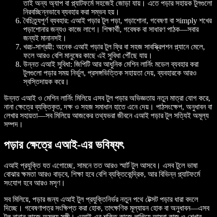
তাই অন্য অ্যাপ বা প্ল্যাটফর্মে সহজেই জোড়া যায়। এতে পড়ার সহায়ক টুলগুলো
নিরবচ্ছিন্নভাবে ব্যবহার করা সম্ভব হয়।
বৈচিত্র্যপূর্ণ ব্যবহার
: এআই পড়ার টুল পড়া, পড়াশোনা, গবেষণা বা সimply শখের
পড়াশোনার জন্যও কাজে লাগে। শিক্ষার্থী, গবেষক বা সাধারণ পাঠক—সবার
জন্যই মানানসই।
খরচ-সাশ্রয়ী
: অনেক এআই পড়ার টুল ফ্রি বা সহজ সাবস্ক্রিপশন প্ল্যানে মেলে,
ফলে আরও বেশি মানুষের কাছে এই সুবিধা পৌঁছে যায়।
উন্নত এআই সুবিধা
: জিপিটি আর আধুনিক মেশিন লার্নিং মডেল ব্যবহার করা
টুলগুলো পড়ার সময় নির্ভুল, প্রসঙ্গভিত্তিক সহায়তা দেয়, ব্যবহারকে আরও
স্বস্তিদায়ক করে।
উন্নত এআই ও মেশিন লার্নিং মিলিয়ে এসব টুল পড়ার অভিজ্ঞতায় নতুন মাত্রা যোগ করে,
নানা ক্ষেত্রে ব্যক্তিকৃত, দক্ষ ও সহজ সমাধান হাতে এনে দেয়। পাঠসংক্ষেপ, অনুধাবন বা
লেখার সহায়তা—সব মিলিয়ে আজকের তথ্যভরা জীবনে এআই পড়ার টুল সত্যিই অমূল্য
সম্পদ।
পড়ার ক্ষেত্রে এআই-এর ভবিষ্যৎ
এআই প্রযুক্তি যত এগোচ্ছে, সামনে তত আরও স্মার্ট টুল আসবে। এসব টুলে ভাষা
বোঝার ক্ষমতা আরও বাড়বে, শিক্ষা হবে বেশি ব্যক্তিকেন্দ্রিক, আর বিভিন্ন প্ল্যাটফর্মে
সংযোগ হবে আরও মসৃণ।
সব মিলিয়ে, পড়ার জন্য এআই টুল প্রযুক্তিনির্ভর নতুন পথে টেক্সট পড়ার ধারা বদলে
দিচ্ছে। গবেষণাপত্র সংক্ষিপ্ত করা হোক, তাৎক্ষণিক মূল্যায়ন হোক বা অনুধাবন—এসব
টুল নানান কাজে অমূল্য সঙ্গী। এআই-এর শক্তি কাজে লাগিয়ে আমরা কাজ ও শেখার