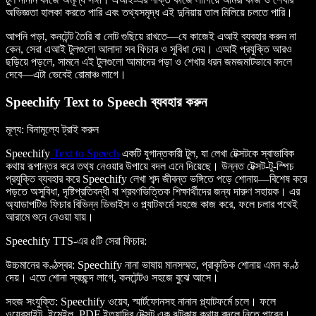
অভিজ্ঞতা হালকা করতে পারি এবং তথ্যসমৃদ্ধ এই দুনিয়ায় তাল মিলিয়ে চলতে পারি।
আপনি পড়া, কনটেন্ট তৈরি বা নোট গুছিয়ে রাখতে—যে কাজেই এআই ব্যবহার করুন না
কেন, সেরা এআই টুলগুলো আলাদা সব ফিচার ও সুবিধা দেয়। এআই প্রযুক্তি আরও
ছড়িয়ে পড়লে, সামনে এই টুলগুলো আমাদের পড়া ও শেখার ধরন জমজমাটভাবে বদলে
দেবে—এটা ভেবেই রোমাঞ্চ লাগে।
Speechify Text to Speech ব্যবহার করুন
মূল্য
: বিনামূল্যে ট্রাই করুন
Speechify
Text to Speech
একটি যুগান্তকারী টুল, যা লেখা টেক্সটকে স্বাভাবিক
কথায় রূপান্তর করে তথ্য নেওয়ার উপায়ে বদল এনে দিয়েছে। উন্নত টেক্সট-টু-স্পিচ
প্রযুক্তি ব্যবহার করে Speechify লেখা শব্দ জীবন্ত ভঙ্গিতে পড়ে শোনায়—বিশেষ করে
পড়তে অসুবিধা, দৃষ্টিপ্রতিবন্ধী বা শ্রবণভিত্তিক শিক্ষার্থীদের জন্য দারুণ সহায়ক। এর
অ্যাডাপটিভ ফিচার বিভিন্ন ডিভাইস ও প্ল্যাটফর্মে সহজে কাজ করে, ফলে চলার পথেই
আরামে শুনে নেওয়া যায়।
Speechify TTS-এর ৫টি সেরা ফিচার
:
উচ্চমানের কণ্ঠস্বর
: Speechify নানা ভাষায় মানসম্মত, প্রাকৃতিক শোনায় এমন কণ্ঠ
দেয়। এতে শোনা স্বচ্ছন্দ লাগে, কনটেন্টও সহজে বুঝে আসে।
সহজ সংযুক্তি
: Speechify ওয়েব, স্মার্টফোনসহ নানান প্ল্যাটফর্মে চলে। ফলে
ওয়েবসাইট, ইমেইল, PDF ইত্যাদির টেক্সট এক ঝটকায় কথায় বদলে নিতে পারেন।