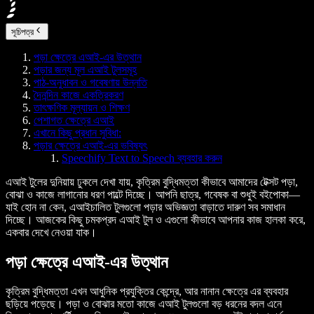
সূচিপত্র
পড়া ক্ষেত্রে এআই-এর উত্থান
পড়ার জন্য মূল এআই টুলসমূহ
পাঠ-অনুধাবন ও গবেষণায় উন্নতি
দৈনন্দিন কাজে একত্রিকরণ
তাৎক্ষণিক মূল্যায়ন ও শিক্ষণ
পেশাগত ক্ষেত্রে এআই
এখানে কিছু প্রধান সুবিধা:
পড়ার ক্ষেত্রে এআই-এর ভবিষ্যৎ
Speechify Text to Speech ব্যবহার করুন
এআই টুলের দুনিয়ায় ঢুকলে দেখা যায়, কৃত্রিম বুদ্ধিমত্তা কীভাবে আমাদের টেক্সট পড়া,
বোঝা ও কাজে লাগানোর ধরণ পাল্টে দিচ্ছে। আপনি ছাত্র, গবেষক বা শুধুই বইপোকা—
যাই হোন না কেন, এআইচালিত টুলগুলো পড়ার অভিজ্ঞতা বাড়াতে দারুণ সব সমাধান
দিচ্ছে। আজকের কিছু চমকপ্রদ এআই টুল ও এগুলো কীভাবে আপনার কাজ হালকা করে,
একবার দেখে নেওয়া যাক।
পড়া ক্ষেত্রে এআই-এর উত্থান
কৃত্রিম বুদ্ধিমত্তা এখন আধুনিক প্রযুক্তির কেন্দ্রে, আর নানান ক্ষেত্রে এর ব্যবহার
ছড়িয়ে পড়েছে। পড়া ও বোঝার মতো কাজে এআই টুলগুলো বড় ধরনের বদল এনে