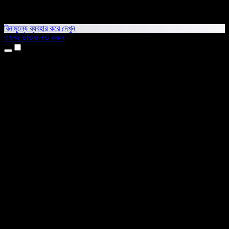
বিনামূল্যে ব্যবহার করে দেখুন
এখনই ডাউনলোড করুন
প্রোডাক্ট
টেক্সট টু স্পিচ
আইফোন ও আইপ্যাড অ্যাপ
অ্যান্ড্রয়েড অ্যাপ
ক্রোম এক্সটেনশন
এজ এক্সটেনশন
ওয়েব অ্যাপ
ম্যাক অ্যাপ
উইন্ডোজ অ্যাপ
এআই ভয়েস জেনারেটর