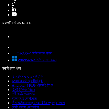
অ্যাপটি ডাউনলোড করুন
macOS-এ ডাউনলোড করুন
Windows-এ ডাউনলোড করুন
সুপারিশকৃত পড়া
ডিকটেশন ও ভয়েস টাইপিং
ভয়েস এআই অ্যাসিস্ট্যান্ট
Android-এ PDF টেক্সট টু স্পিচ
টেক্সট টু স্পিচ রিডার
নারী কণ্ঠ জেনারেটর
পুরুষ কণ্ঠ জেনারেটর
ডিসলেক্সিয়ার জন্য সেরা রিডিং প্রোগ্রামগুলো
রোবট ভয়েস জেনারেটর