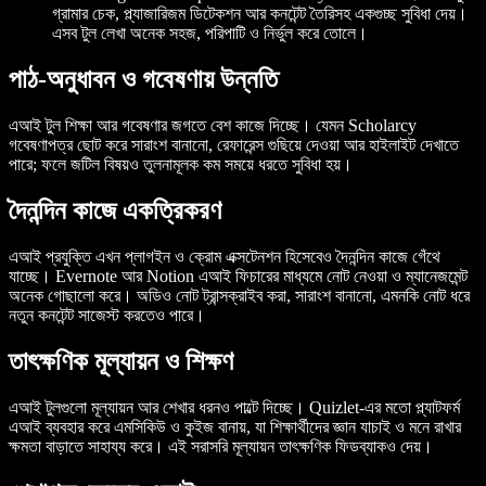
গ্রামার চেক, প্ল্যাজারিজম ডিটেকশন আর কনটেন্ট তৈরিসহ একগুচ্ছ সুবিধা দেয়।
এসব টুল লেখা অনেক সহজ, পরিপাটি ও নির্ভুল করে তোলে।
পাঠ-অনুধাবন ও গবেষণায় উন্নতি
এআই টুল শিক্ষা আর গবেষণার জগতে বেশ কাজে দিচ্ছে। যেমন Scholarcy
গবেষণাপত্র ছোট করে সারাংশ বানানো, রেফারেন্স গুছিয়ে দেওয়া আর হাইলাইট দেখাতে
পারে; ফলে জটিল বিষয়ও তুলনামূলক কম সময়ে ধরতে সুবিধা হয়।
দৈনন্দিন কাজে একত্রিকরণ
এআই প্রযুক্তি এখন প্লাগইন ও ক্রোম এক্সটেনশন হিসেবেও দৈনন্দিন কাজে গেঁথে
যাচ্ছে। Evernote আর Notion এআই ফিচারের মাধ্যমে নোট নেওয়া ও ম্যানেজমেন্ট
অনেক গোছালো করে। অডিও নোট ট্রান্সক্রাইব করা, সারাংশ বানানো, এমনকি নোট ধরে
নতুন কনটেন্ট সাজেস্ট করতেও পারে।
তাৎক্ষণিক মূল্যায়ন ও শিক্ষণ
এআই টুলগুলো মূল্যায়ন আর শেখার ধরনও পাল্টে দিচ্ছে। Quizlet-এর মতো প্ল্যাটফর্ম
এআই ব্যবহার করে এমসিকিউ ও কুইজ বানায়, যা শিক্ষার্থীদের জ্ঞান যাচাই ও মনে রাখার
ক্ষমতা বাড়াতে সাহায্য করে। এই সরাসরি মূল্যায়ন তাৎক্ষণিক ফিডব্যাকও দেয়।