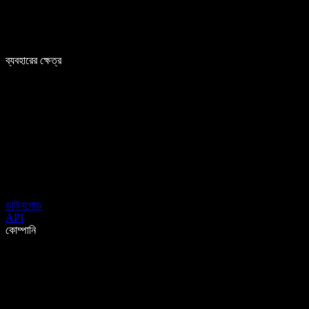
ব্যবহারের ক্ষেত্র
ডাউনলোড
API
কোম্পানি