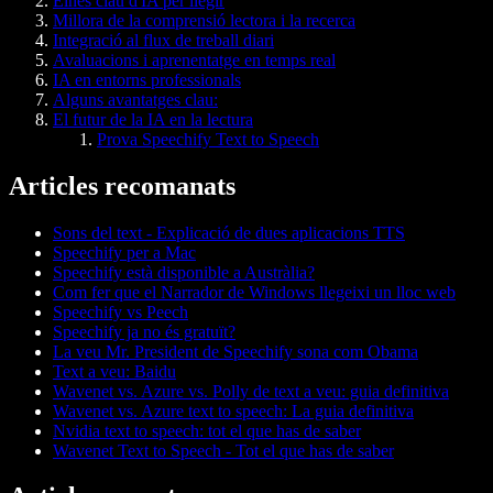
Eines clau d'IA per llegir
Millora de la comprensió lectora i la recerca
Integració al flux de treball diari
Avaluacions i aprenentatge en temps real
IA en entorns professionals
Alguns avantatges clau:
El futur de la IA en la lectura
Prova Speechify Text to Speech
Articles recomanats
Sons del text - Explicació de dues aplicacions TTS
Speechify per a Mac
Speechify està disponible a Austràlia?
Com fer que el Narrador de Windows llegeixi un lloc web
Speechify vs Peech
Speechify ja no és gratuït?
La veu Mr. President de Speechify sona com Obama
Text a veu: Baidu
Wavenet vs. Azure vs. Polly de text a veu: guia definitiva
Wavenet vs. Azure text to speech: La guia definitiva
Nvidia text to speech: tot el que has de saber
Wavenet Text to Speech - Tot el que has de saber