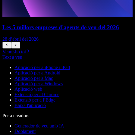
Les 5 millors empreses d'agents de veu del 2026
28 d’abril del 2026
1
Veure-ho tot
Text a veu
Aplicació per a iPhone i iPad
Aplicació per a Android
Aplicació per a Mac
Aplicació per a Windows
Aplicació web
Extensió per al Chrome
Extensió per a l’Edge
Baixa l'aplicació
Per a creadors
Generador de veu amb IA
Doblament