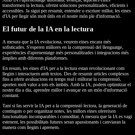
transformen la lectura, oferint solucions personalitzades, eficients i
accessibles. Ja sigui per resumir, entendre o escriure millor, les eines
d'IA per llegir són molt útils en el nostre món ple d'informació.
El futur de la IA en la lectura
A mesura que la IA evoluciona, veurem eines encara més
sofisticades. S'esperen millores en la comprensió del llenguatge,
experiències d'aprenentatge més personalitzades i integracions més
àmplies amb diferents plataformes.
En resum, les eines d'IA per a la lectura estan revolucionant com
llegim i interactuem amb textos. Des de resumir articles complexos
fins a oferir avaluacions en temps real i millorar la comprensió,
aporten molt valor a tots els àmbits. Amb la IA, podem optimitzar el
nostre dia a dia, aprendre millor i avançar en un món d'informació
constant.
Tant si fas servir la IA per a la comprensió lectora, la generació de
continguts o per organitzar notes, les millors eines ofereixen
funcionalitats incomparables i comoditat. A mesura que la IA es vagi
estenent, les possibilitats futures seran apassionants i canviaran la
manera com llegim i aprenem.