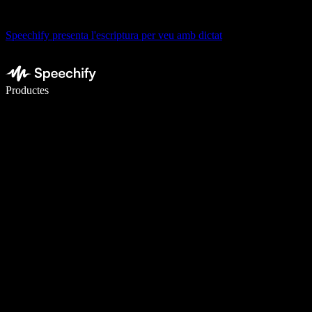
Speechify presenta l'escriptura per veu amb dictat
Escriu 5× més ràpid amb la veu
Productes
Més informació