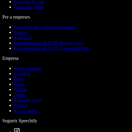
Clonació de veu
Speechify Work
Per a empreses
Speechify per a desenvolupadors
Equips
Educació
Documentació de l’API de text a veu
Documentació de l’API d’agents de veu
Empresa
Sobre nosaltres
Contacte
Blog
Feina
Afiliats
Ajuda
Estat del servei
Premsa
Kit de marca
Segueix Speechify