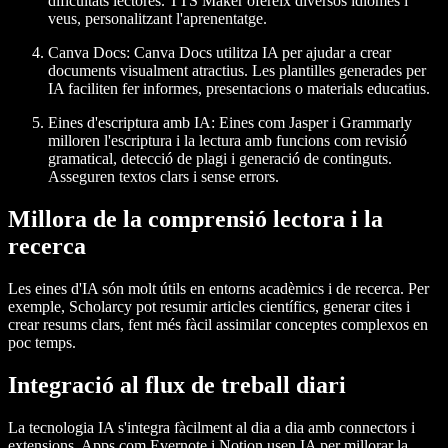
dificultats lectores. TTS Maker ofereix diversos idiomes i
veus, personalitzant l'aprenentatge.
Canva Docs:
Canva Docs utilitza IA per ajudar a crear
documents visualment atractius. Les plantilles generades per
IA faciliten fer informes, presentacions o materials educatius.
Eines d'escriptura amb IA:
Eines com Jasper i Grammarly
milloren l'escriptura i la lectura amb funcions com revisió
gramatical, detecció de plagi i generació de continguts.
Asseguren textos clars i sense errors.
Millora de la comprensió lectora i la
recerca
Les eines d'IA són molt útils en entorns acadèmics i de recerca. Per
exemple, Scholarcy pot resumir articles científics, generar cites i
crear resums clars, fent més fàcil assimilar conceptes complexos en
poc temps.
Integració al flux de treball diari
La tecnologia IA s'integra fàcilment al dia a dia amb connectors i
extensions. Apps com Evernote i Notion usen IA per millorar la