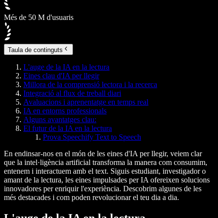
Més de 50 M d'usuaris
Taula de continguts
L'auge de la IA en la lectura
Eines clau d'IA per llegir
Millora de la comprensió lectora i la recerca
Integració al flux de treball diari
Avaluacions i aprenentatge en temps real
IA en entorns professionals
Alguns avantatges clau:
El futur de la IA en la lectura
Prova Speechify Text to Speech
En endinsar-nos en el món de les eines d'IA per llegir, veiem clar
que la intel·ligència artificial transforma la manera com consumim,
entenem i interactuem amb el text. Siguis estudiant, investigador o
amant de la lectura, les eines impulsades per IA ofereixen solucions
innovadores per enriquir l'experiència. Descobrim algunes de les
més destacades i com poden revolucionar el teu dia a dia.
L'auge de la IA en la lectura