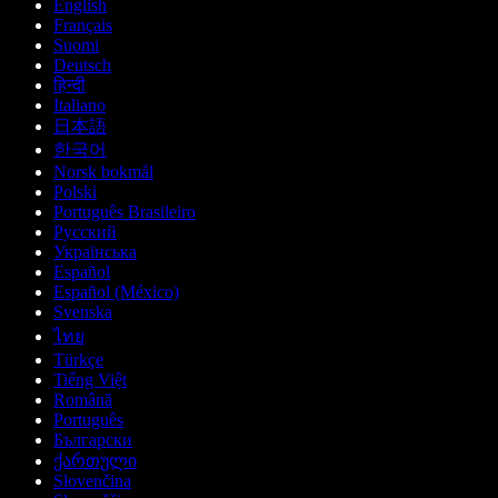
English
Français
Suomi
Deutsch
हिन्दी
Italiano
日本語
한국어
Norsk bokmål
Polski
Português Brasileiro
Русский
Українська
Español
Español (México)
Svenska
ไทย
Türkçe
Tiếng Việt
Română
Português
Български
ქართული
Slovenčina