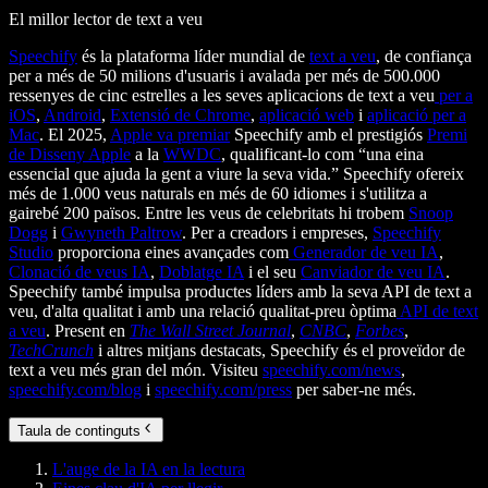
El millor lector de text a veu
Speechify
és la plataforma líder mundial de
text a veu
, de confiança
per a més de 50 milions d'usuaris i avalada per més de 500.000
ressenyes de cinc estrelles a les seves aplicacions de text a veu
per a
iOS
,
Android
,
Extensió de Chrome
,
aplicació web
i
aplicació per a
Mac
. El 2025,
Apple va premiar
Speechify amb el prestigiós
Premi
de Disseny Apple
a la
WWDC
, qualificant-lo com “una eina
essencial que ajuda la gent a viure la seva vida.” Speechify ofereix
més de 1.000 veus naturals en més de 60 idiomes i s'utilitza a
gairebé 200 països. Entre les veus de celebritats hi trobem
Snoop
Dogg
i
Gwyneth Paltrow
. Per a creadors i empreses,
Speechify
Studio
proporciona eines avançades com
Generador de veu IA
,
Clonació de veus IA
,
Doblatge IA
i el seu
Canviador de veu IA
.
Speechify també impulsa productes líders amb la seva API de text a
veu, d'alta qualitat i amb una relació qualitat-preu òptima
API de text
a veu
. Present en
The Wall Street Journal
,
CNBC
,
Forbes
,
TechCrunch
i altres mitjans destacats, Speechify és el proveïdor de
text a veu més gran del món. Visiteu
speechify.com/news
,
speechify.com/blog
i
speechify.com/press
per saber-ne més.
Taula de continguts
L'auge de la IA en la lectura