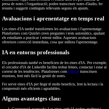
presa de notes i l'organització; poden transcriure notes d'àudio, fer
resums i suggerir continguts rellevants segons els apunts.
Avaluacions i aprenentatge en temps real
Les eines d'IA també transformen les avaluacions i l'aprenentatge.
Plataformes com Quizlet creen preguntes i tests automàtics, ajudant
els estudiants a practicar i retenir millor. Aquestes avaluacions
ofereixen correcció immediata, cosa que millora l'aprenentatge.
IA en entorns professionals
Els professionals també es beneficien de les eines d'IA. Per exemple,
el cercador d'IA de LinkedIn facilita trobar feines, contactar i estar al
corrent de les tendències. Plataformes com
Otter.ai
transcriuen
reunions, fent més fàcil la gestió de notes.
Fer servir eines d'IA per llegir té molts beneficis, fent la lectura i la
comprensió més eficients i agradables.
Alguns avantatges clau:
Comprensió avançada
: Les eines amb IA poden analitzar i