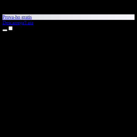
Prova-ho gratis
Descarrega'l ara
Productes
Text a veu
Aplicacions per a iPhone i iPad
Aplicació per a Android
Extensió per al Chrome
Extensió per a l'Edge
Aplicació web
Aplicació per al Mac
Aplicació per al Windows