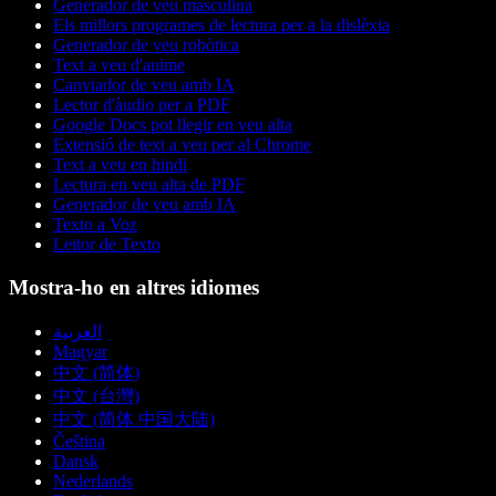
Generador de veu masculina
Els millors programes de lectura per a la dislèxia
Generador de veu robòtica
Text a veu d'anime
Canviador de veu amb IA
Lector d'àudio per a PDF
Google Docs pot llegir en veu alta
Extensió de text a veu per al Chrome
Text a veu en hindi
Lectura en veu alta de PDF
Generador de veu amb IA
Texto a Voz
Leitor de Texto
Mostra-ho en altres idiomes
العربية
Magyar
中文 (简体)
中文 (台灣)
中文 (简体 中国大陆)
Čeština
Dansk
Nederlands