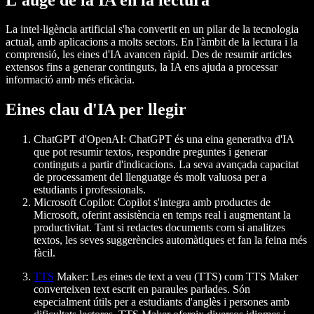
La intel·ligència artificial s'ha convertit en un pilar de la tecnologia
actual, amb aplicacions a molts sectors. En l'àmbit de la lectura i la
comprensió, les eines d'IA avancen ràpid. Des de resumir articles
extensos fins a generar continguts, la IA ens ajuda a processar
informació amb més eficàcia.
Eines clau d'IA per llegir
ChatGPT d'OpenAI:
ChatGPT és una eina generativa d'IA
que pot resumir textos, respondre preguntes i generar
continguts a partir d'indicacions. La seva avançada capacitat
de processament del llenguatge és molt valuosa per a
estudiants i professionals.
Microsoft Copilot:
Copilot s'integra amb productes de
Microsoft, oferint assistència en temps real i augmentant la
productivitat. Tant si redactes documents com si analitzes
textos, les seves suggerències automàtiques et fan la feina més
fàcil.
TTS
Maker:
Les eines de text a veu (TTS) com TTS Maker
converteixen text escrit en paraules parlades. Són
especialment útils per a estudiants d'anglès i persones amb