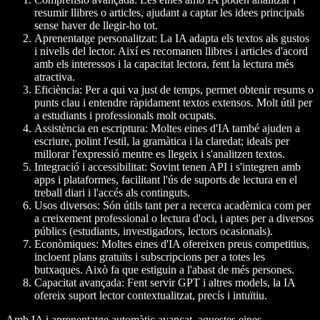
resumir llibres o articles, ajudant a captar les idees principals
sense haver de llegir-ho tot.
Aprenentatge personalitzat
: La IA adapta els textos als gustos
i nivells del lector. Així es recomanen llibres i articles d'acord
amb els interessos i la capacitat lectora, fent la lectura més
atractiva.
Eficiència
: Per a qui va just de temps, permet obtenir resums o
punts clau i entendre ràpidament textos extensos. Molt útil per
a estudiants i professionals molt ocupats.
Assistència en escriptura
: Moltes eines d'IA també ajuden a
escriure, polint l'estil, la gramàtica i la claredat; ideals per
millorar l'expressió mentre es llegeix i s'analitzen textos.
Integració i accessibilitat
: Sovint tenen API i s'integren amb
apps i plataformes, facilitant l'ús de suports de lectura en el
treball diari i l'accés als continguts.
Usos diversos
: Són útils tant per a recerca acadèmica com per
a creixement professional o lectura d'oci, i aptes per a diversos
públics (estudiants, investigadors, lectors ocasionals).
Econòmiques
: Moltes eines d'IA ofereixen preus competitius,
incloent plans gratuïts i subscripcions per a totes les
butxaques. Això fa que estiguin a l'abast de més persones.
Capacitat avançada
: Fent servir GPT i altres models, la IA
ofereix suport lector contextualitzat, precís i intuïtiu.
Amb IA i aprenentatge automàtic avançat, aquestes eines