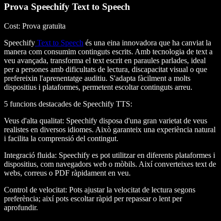
Prova Speechify Text to Speech
Cost
: Prova gratuïta
Speechify
Text to Speech
és una eina innovadora que ha canviat la
manera com consumim continguts escrits. Amb tecnologia de text a
veu avançada, transforma el text escrit en paraules parlades, ideal
per a persones amb dificultats de lectura, discapacitat visual o que
prefereixin l'aprenentatge auditiu. S'adapta fàcilment a molts
dispositius i plataformes, permetent escoltar continguts arreu.
5 funcions destacades de Speechify TTS
:
Veus d'alta qualitat
: Speechify disposa d'una gran varietat de veus
realistes en diversos idiomes. Això garanteix una experiència natural
i facilita la comprensió del contingut.
Integració fluida
: Speechify es pot utilitzar en diferents plataformes i
dispositius, com navegadors web o mòbils. Així converteixes text de
webs, correus o PDF ràpidament en veu.
Control de velocitat
: Pots ajustar la velocitat de lectura segons
preferència; així pots escoltar ràpid per repassar o lent per
aprofundir.