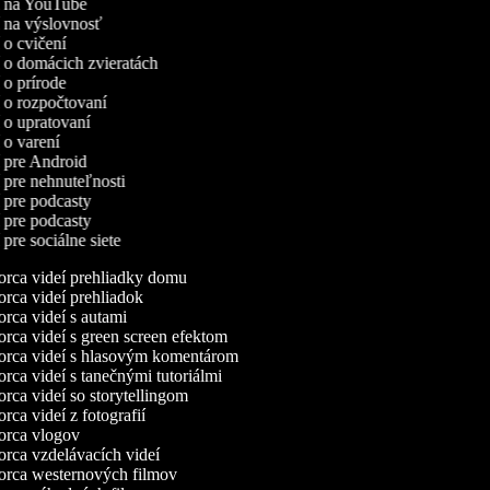
eí na YouTube
í na výslovnosť
í o cvičení
í o domácich zvieratách
í o prírode
í o rozpočtovaní
í o upratovaní
í o varení
í pre Android
í pre nehnuteľnosti
í pre podcasty
í pre podcasty
í pre sociálne siete
rca videí prehliadky domu
rca videí prehliadok
rca videí s autami
rca videí s green screen efektom
rca videí s hlasovým komentárom
rca videí s tanečnými tutoriálmi
rca videí so storytellingom
ca videí z fotografií
rca vlogov
rca vzdelávacích videí
rca westernových filmov