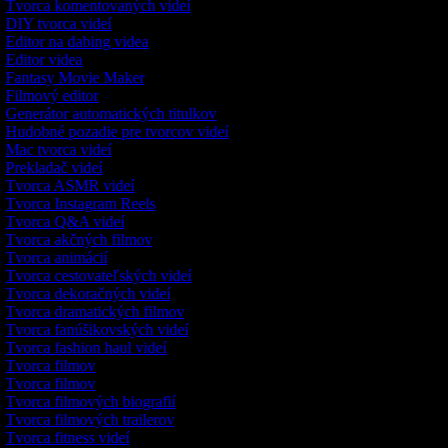
Tvorca komentovaných videí
DIY tvorca videí
Editor na dabing videa
Editor videa
Fantasy Movie Maker
Filmový editor
Generátor automatických titulkov
Hudobné pozadie pre tvorcov videí
Mac tvorca videí
Prekladač videí
Tvorca ASMR videí
Tvorca Instagram Reels
Tvorca Q&A videí
Tvorca akčných filmov
Tvorca animácií
Tvorca cestovateľských videí
Tvorca dekoračných videí
Tvorca dramatických filmov
Tvorca fanúšikovských videí
Tvorca fashion haul videí
Tvorca filmov
Tvorca filmov
Tvorca filmových biografií
Tvorca filmových trailerov
Tvorca fitness videí