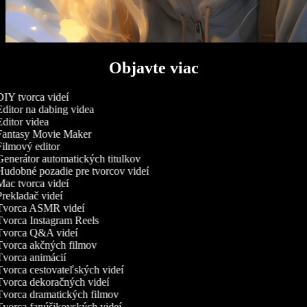
Objavte viac
IY tvorca videí
ditor na dabing videa
ditor videa
antasy Movie Maker
ilmový editor
enerátor automatických titulkov
udobné pozadie pre tvorcov videí
ac tvorca videí
rekladač videí
vorca ASMR videí
vorca Instagram Reels
vorca Q&A videí
vorca akčných filmov
vorca animácií
vorca cestovateľských videí
vorca dekoračných videí
vorca dramatických filmov
vorca fanúšikovských videí