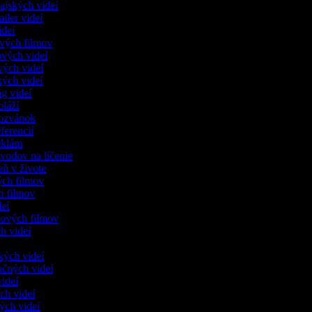
dajských videí
railer videí
videí
rových filmov
lových videí
vých videí
kých videí
ng videí
oláží
pozvánok
eferencií
reklám
ávodov na líčenie
eň v živote
ných filmov
ch filmov
deí
lových filmov
h videí
ckých videí
tačných videí
videí
ých videí
ných videí