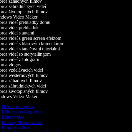
rca záhadných filmov
rca záhradníckych videí
rca životopisných filmov
dows Video Maker
rca videí prehliadky domu
rca videí prehliadok
rca videí s autami
rca videí s green screen efektom
rca videí s hlasovým komentárom
rca videí s tanečnými tutoriálmi
rca videí so storytellingom
ca videí z fotografií
rca vlogov
rca vzdelávacích videí
rca westernových filmov
rca záhadných filmov
rca záhradníckych videí
rca životopisných filmov
dows Video Maker
DIY tvorca videí
Editor na dabing videa
Editor videa
Fantasy Movie Maker
Filmový editor