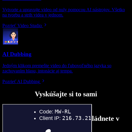
Vytvorte a upravujte video od nuly pomocou AI nástrojov. Všetko
na tvorbu a strih videa v jednom.
Pozrieť Video Studio
AI Dubbing
Jedným klikom premeňte video do ľubovoľného jazyka so
zachovaním hlasu, intonácie aj tempa.
Pozrieť AI Dubbing
Vyskúšajte si to sami
Tu je malá ukážka toho, čo zvládnete v
Speechify Studio.