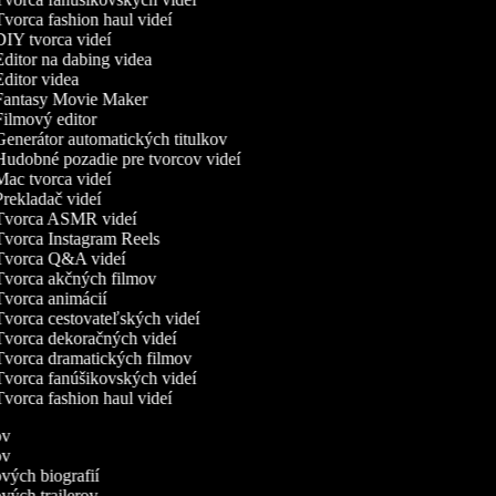
vorca fashion haul videí
IY tvorca videí
ditor na dabing videa
ditor videa
antasy Movie Maker
ilmový editor
enerátor automatických titulkov
udobné pozadie pre tvorcov videí
ac tvorca videí
rekladač videí
vorca ASMR videí
vorca Instagram Reels
vorca Q&A videí
vorca akčných filmov
vorca animácií
vorca cestovateľských videí
vorca dekoračných videí
vorca dramatických filmov
vorca fanúšikovských videí
vorca fashion haul videí
mov
mov
ových biografií
ových trailerov