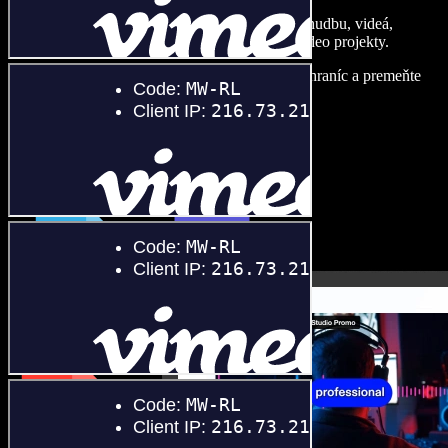
Vytvárajte dabingy, pridajte bezplatné obrázky, hudbu, videá,
klonujte svoj hlas – postavíte pôsobivé audio-video projekty.
Žiadne učenie, všetko v prehliadači – zbavte sa hraníc a premeňte
svoje nápady na realitu.
Spustiť Studio