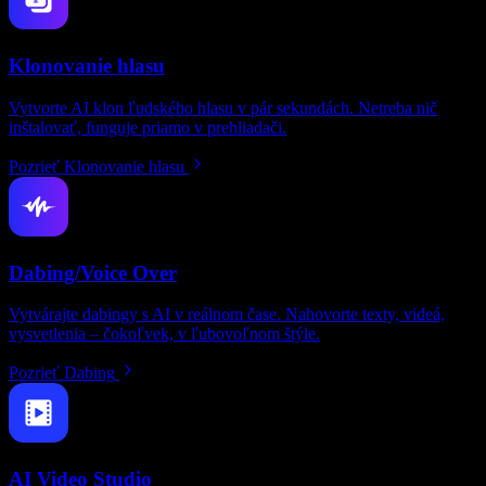
Klonovanie hlasu
Vytvorte AI klon ľudského hlasu v pár sekundách. Netreba nič
inštalovať, funguje priamo v prehliadači.
Pozrieť Klonovanie hlasu
Dabing/Voice Over
Vytvárajte dabingy s AI v reálnom čase. Nahovorte texty, videá,
vysvetlenia – čokoľvek, v ľubovoľnom štýle.
Pozrieť Dabing
AI Video Studio