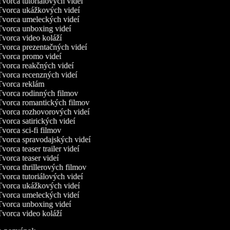
vorca tutoriálových videí
vorca ukážkových videí
vorca umeleckých videí
vorca unboxing videí
vorca video koláží
vorca prezentačných videí
vorca promo videí
vorca reakčných videí
vorca recenzných videí
vorca reklám
vorca rodinných filmov
vorca romantických filmov
vorca rozhovorových videí
vorca satirických videí
vorca sci-fi filmov
vorca spravodajských videí
vorca teaser trailer videí
vorca teaser videí
vorca thrillerových filmov
vorca tutoriálových videí
vorca ukážkových videí
vorca umeleckých videí
vorca unboxing videí
vorca video koláží