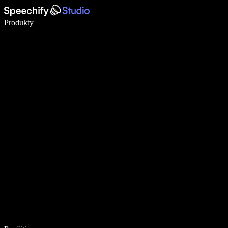
Píšte 5× rýchlejšie pomocou hlasového diktovania
Produkty
Zistiť viac