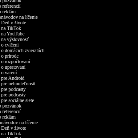
eo pozvánok
o referencií
eo reklám
eonávodov na líčenie
í Deň v živote
eí na TikTok
eí na YouTube
í na výslovnosť
í o cvičení
í o domácich zvieratách
í o prírode
í o rozpočtovaní
í o upratovaní
í o varení
í pre Android
í pre nehnuteľnosti
í pre podcasty
í pre podcasty
í pre sociálne siete
eo pozvánok
o referencií
eo reklám
eonávodov na líčenie
í Deň v živote
eí na TikTok