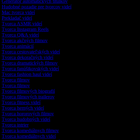
Generátor automatických titulkov
Hudobné pozadie pre tvorcov videí
Mac tvorca videí
Prekladač videí
Tvorca ASMR videí
Tvorca Instagram Reels
Tvorca Q&A videí
Tvorca akčných filmov
Tvorca animácií
Tvorca cestovateľských videí
Tvorca dekoračných videí
Tvorca dramatických filmov
Tvorca fanúšikovských videí
Tvorca fashion haul videí
Tvorca filmov
Tvorca filmov
Tvorca filmových biografií
Tvorca filmových trailerov
Tvorca fitness videí
Tvorca herných videí
Tvorca hororových filmov
Tvorca hudobných videí
Tvorca intrier
Tvorca komediálnych filmov
Tvorca komediálnych videí