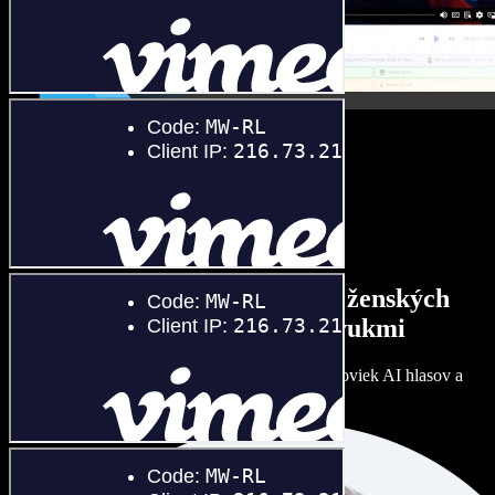
Široký výber mužských aj ženských
hlasov s rôznymi prízvukmi
Každý projekt môže znieť inak. Vyberte si zo stoviek AI hlasov a
dolaďte si ich podľa seba.