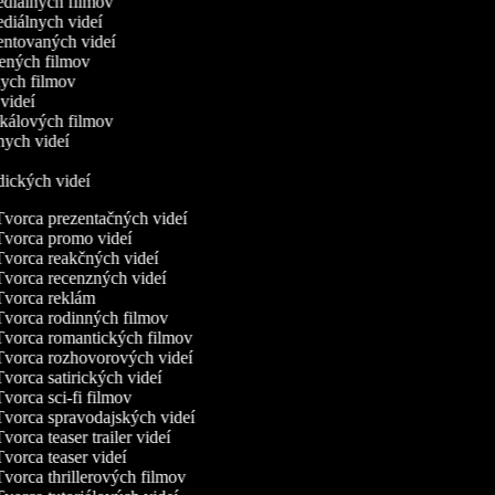
ediálnych filmov
ediálnych videí
entovaných videí
slených filmov
tkych filmov
c videí
ikálových filmov
nych videí
r
odických videí
vorca prezentačných videí
vorca promo videí
vorca reakčných videí
vorca recenzných videí
vorca reklám
vorca rodinných filmov
vorca romantických filmov
vorca rozhovorových videí
vorca satirických videí
vorca sci-fi filmov
vorca spravodajských videí
vorca teaser trailer videí
vorca teaser videí
vorca thrillerových filmov