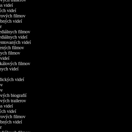
ess videí
ných videí
orových filmov
obných videí
ier
ediálnych filmov
ediálnych videí
entovaných videí
slených filmov
tkych filmov
c videí
ikálových filmov
nych videí
r
odických videí
mov
mov
ových biografií
ových trailerov
ess videí
ných videí
orových filmov
obných videí
ier