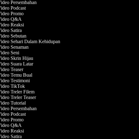
Video Persembahan
Video Podcast
 Video Promo
 Video Q&A
Video Reaksi
Video Satira
Video Sebutan
Video Sehari Dalam Kehidupan
 Video Senaman
Video Seni
Video Skrin Hijau
Video Suara Latar
Video Teaser
Video Temu Bual
Video Testimoni
Video TikTok
Video Treler Filem
Video Treler Teaser
Video Tutorial
Video Persembahan
Video Podcast
 Video Promo
 Video Q&A
Video Reaksi
Video Satira