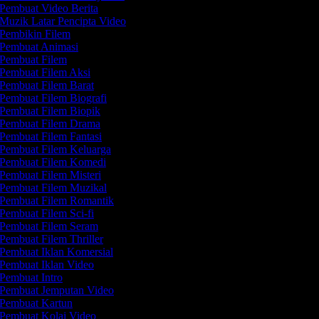
Pembuat Video Berita
Muzik Latar Pencipta Video
Pembikin Filem
Pembuat Animasi
Pembuat Filem
Pembuat Filem Aksi
Pembuat Filem Barat
Pembuat Filem Biografi
Pembuat Filem Biopik
Pembuat Filem Drama
Pembuat Filem Fantasi
Pembuat Filem Keluarga
Pembuat Filem Komedi
Pembuat Filem Misteri
Pembuat Filem Muzikal
Pembuat Filem Romantik
Pembuat Filem Sci-fi
Pembuat Filem Seram
Pembuat Filem Thriller
Pembuat Iklan Komersial
Pembuat Iklan Video
Pembuat Intro
Pembuat Jemputan Video
Pembuat Kartun
Pembuat Kolaj Video