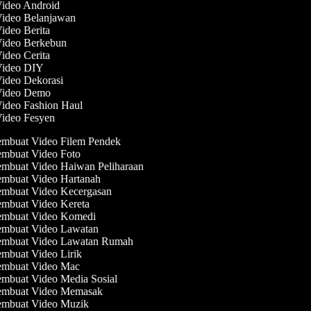
Video Android
Video Belanjawan
Video Berita
Video Berkebun
Video Cerita
 Video DIY
Video Dekorasi
 Video Demo
Video Fashion Haul
Video Fesyen
mbuat Video Filem Pendek
mbuat Video Foto
mbuat Video Haiwan Peliharaan
mbuat Video Hartanah
mbuat Video Kecergasan
mbuat Video Kereta
mbuat Video Komedi
mbuat Video Lawatan
mbuat Video Lawatan Rumah
mbuat Video Lirik
mbuat Video Mac
mbuat Video Media Sosial
mbuat Video Memasak
mbuat Video Muzik