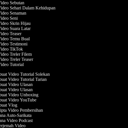
Video Sebutan
Video Sehari Dalam Kehidupan
 Video Senaman
Video Seni
Video Skrin Hijau
Video Suara Latar
Video Teaser
Video Temu Bual
Video Testimoni
Video TikTok
Video Treler Filem
Video Treler Teaser
Video Tutorial
at Video Tutorial Solekan
at Video Tutorial Tarian
at Video Ulasan
at Video Ulasan
uat Video Unboxing
uat Video YouTube
uat Vlog
pta Video Pembersihan
na Auto-Sarikata
na Video Podcast
rjemah Video