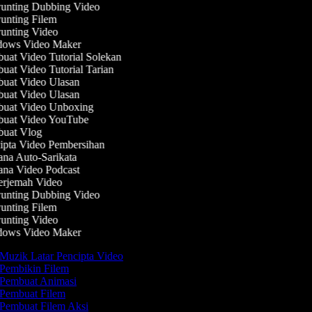
nting Dubbing Video
nting Filem
nting Video
ows Video Maker
at Video Tutorial Solekan
at Video Tutorial Tarian
at Video Ulasan
at Video Ulasan
uat Video Unboxing
uat Video YouTube
uat Vlog
pta Video Pembersihan
na Auto-Sarikata
na Video Podcast
rjemah Video
nting Dubbing Video
nting Filem
nting Video
ows Video Maker
Muzik Latar Pencipta Video
Pembikin Filem
Pembuat Animasi
Pembuat Filem
Pembuat Filem Aksi