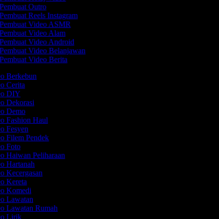
Pembuat Outro
Pembuat Reels Instagram
Pembuat Video ASMR
Pembuat Video Alam
Pembuat Video Android
Pembuat Video Belanjawan
Pembuat Video Berita
eo Berkebun
eo Cerita
deo DIY
eo Dekorasi
deo Demo
eo Fashion Haul
eo Fesyen
eo Filem Pendek
eo Foto
eo Haiwan Peliharaan
eo Hartanah
eo Kecergasan
eo Kereta
deo Komedi
eo Lawatan
deo Lawatan Rumah
eo Lirik