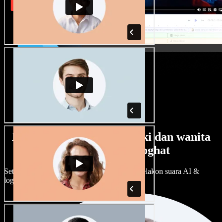
Banyak pilihan suara lelaki dan wanita
dengan pelbagai loghat
Setiap projek boleh jadi unik. Pilih ratusan pelakon suara AI &
loghat, laraskan ikut cita rasa anda.