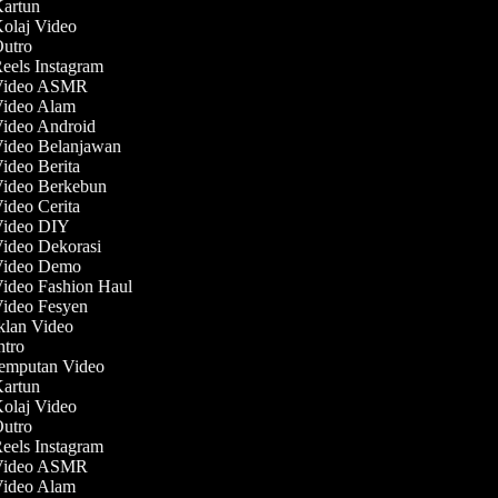
Kartun
Kolaj Video
Outro
Reels Instagram
 Video ASMR
 Video Alam
Video Android
Video Belanjawan
Video Berita
Video Berkebun
Video Cerita
 Video DIY
Video Dekorasi
 Video Demo
Video Fashion Haul
Video Fesyen
Iklan Video
Intro
Jemputan Video
Kartun
Kolaj Video
Outro
Reels Instagram
 Video ASMR
 Video Alam