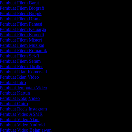
Pembuat Filem Barat
Pembuat Filem Biografi
Pembuat Filem Biopik
Pembuat Filem Drama
Pembuat Filem Fantasi
Pembuat Filem Keluarga
Pembuat Filem Komedi
Pembuat Filem Misteri
Pembuat Filem Muzikal
Pembuat Filem Romantik
Pembuat Filem Sci-fi
Pembuat Filem Seram
Pembuat Filem Thriller
Pembuat Iklan Komersial
Pembuat Iklan Video
Pembuat Intro
Pembuat Jemputan Video
Pembuat Kartun
Pembuat Kolaj Video
Pembuat Outro
Pembuat Reels Instagram
Pembuat Video ASMR
Pembuat Video Alam
Pembuat Video Android
Pembuat Video Belanjawan