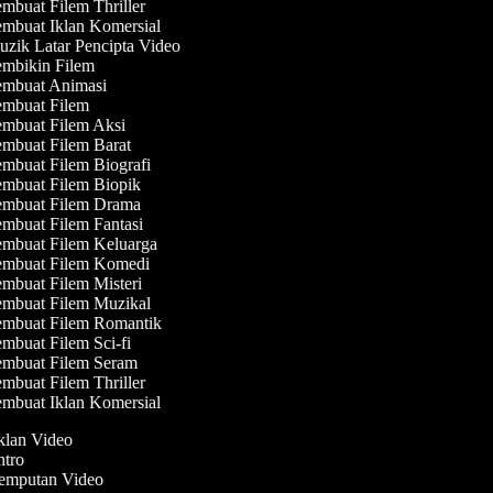
mbuat Filem Thriller
mbuat Iklan Komersial
zik Latar Pencipta Video
mbikin Filem
mbuat Animasi
mbuat Filem
mbuat Filem Aksi
mbuat Filem Barat
mbuat Filem Biografi
mbuat Filem Biopik
mbuat Filem Drama
mbuat Filem Fantasi
mbuat Filem Keluarga
mbuat Filem Komedi
mbuat Filem Misteri
mbuat Filem Muzikal
mbuat Filem Romantik
mbuat Filem Sci-fi
mbuat Filem Seram
mbuat Filem Thriller
mbuat Iklan Komersial
Iklan Video
Intro
Jemputan Video