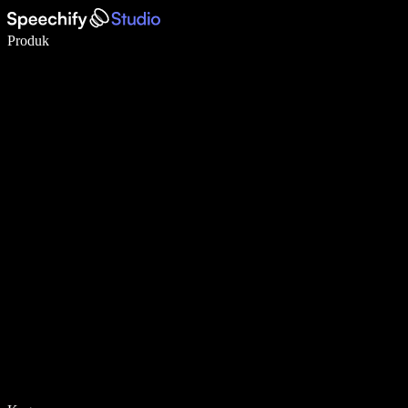
Tulis 5× lebih pantas dengan menaip menggunakan suara
Produk
Ketahui Lebih Lanjut