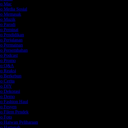
deo Mac
eo Media Sosial
deo Memasak
eo Muzik
eo Parodi
eo Peminat
eo Pendidikan
eo Perjalanan
eo Permainan
eo Persembahan
eo Podcast
deo Promo
deo Q&A
eo Reaksi
eo Berkebun
eo Cerita
deo DIY
eo Dekorasi
deo Demo
eo Fashion Haul
eo Fesyen
eo Filem Pendek
eo Foto
eo Haiwan Peliharaan
eo Hartanah