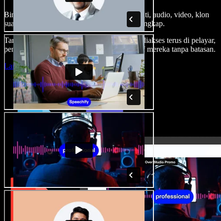
Bina suara latar, tambah imej stok tanpa royalti, audio, video, klon
suara anda, untuk projek audio video yang lengkap.
Tanpa keluk pembelajaran dan semua boleh diakses terus di pelayar,
pencipta boleh realisasikan segala idea kreatif mereka tanpa batasan.
Lancarkan Studio