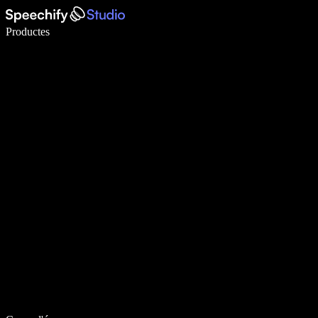
Escriu 5× més ràpid amb la veu
Productes
Més informació