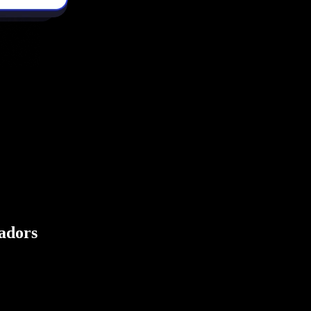
eadors