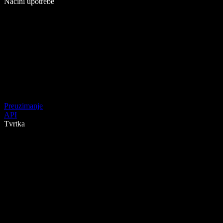
Načini upotrebe
Preuzimanje
API
Tvrtka