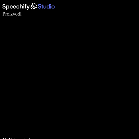
Pišite 5× brže uz glasovno diktiranje
Proizvodi
Saznajte više