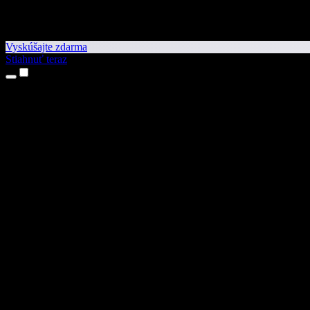
Vyskúšajte zdarma
Stiahnuť teraz
Produkty
Prevod textu na reč
Aplikácie pre iPhone a iPad
Aplikácia pre Android
Rozšírenie pre Chrome
Rozšírenie pre Edge
Webová aplikácia
Aplikácia pre Mac
Aplikácia pre Windows