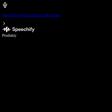
Speechify uvádza hlasové diktovanie
Píšte 5× rýchlejšie pomocou hlasového diktovania
Produkty
Zistiť viac