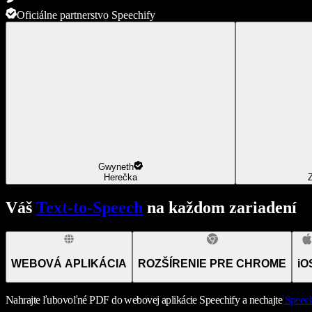
Oficiálne partnerstvo Speechify
Gwyneth
Herečka
Z
Váš
Text-to-Speech
na každom zariadení
WEBOVÁ APLIKÁCIA
ROZŠÍRENIE PRE CHROME
iO
Nahrajte ľubovoľné PDF do webovej aplikácie Speechify a nechajte
Speech