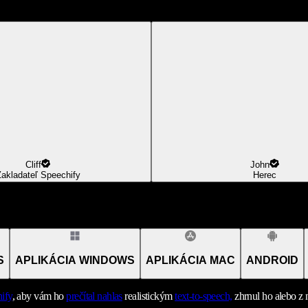
Cliff
John
akladateľ Speechify
Herec
S
APLIKÁCIA WINDOWS
APLIKÁCIA MAC
ANDROID
ify
, aby vám ho
prečítal nahlas
realistickým
text-to-speech,
zhrnul ho alebo z 